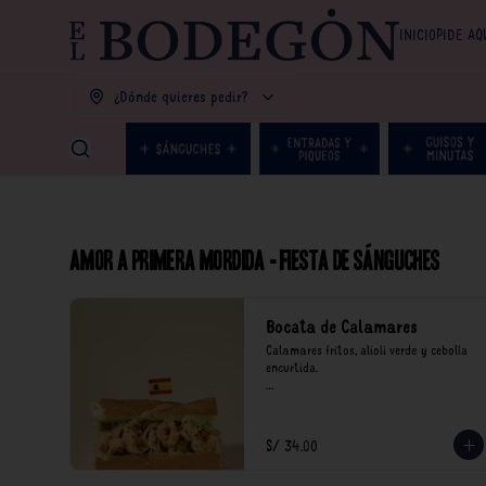
INICIO
PIDE AQ
¿Dónde quieres pedir?
Amor a primera mordida - Fiesta de Sánguches
Bocata de Calamares
Calamares fritos, alioli verde y cebolla 
encurtida.

*Nuestros precios están expresados en 
soles e incluyen impuestos de ley y 
recargo al consumo.
S/ 34.00