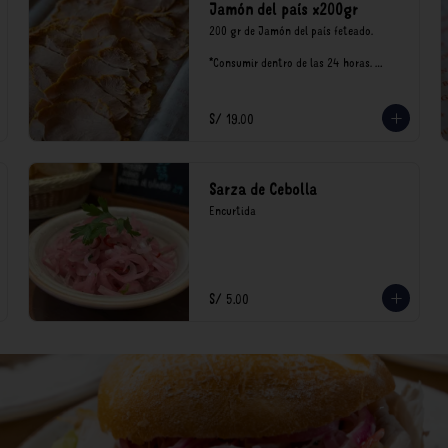
Jamón del país x200gr
200 gr de Jamón del país feteado. 

*Consumir dentro de las 24 horas. 
Mantener en refrigeración.

Nuestro precios están expresados en 
soles e incluyen impuestos de ley y 
S/ 19.00
recargo al consumo.
Sarza de Cebolla
Encurtida
S/ 5.00