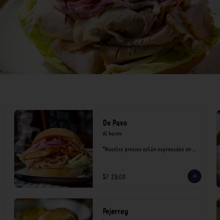
De Pavo
Al horno

*Nuestro precios están expresados en 
soles e incluyen impuestos de ley y 
recargo al consumo.
S/ 29.00
Pejerrey