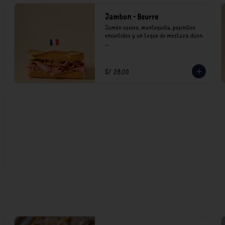
Jambon - Beurre
Jamón casero, mantequilla, pepinillos 
encurtidos y un toque de mostaza dijon.

*Nuestros precios están expresados en 
soles e incluyen impuestos de ley y 
recargo al consumo.
S/ 28.00