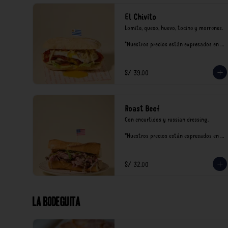
El Chivito
Lomito, queso, huevo, tocino y morrones.

*Nuestros precios están expresados en 
soles e incluyen impuestos de ley y 
recargo al consumo.
S/ 39.00
Roast Beef
Con encurtidos y russian dressing.

*Nuestros precios están expresados en 
soles e incluyen impuestos de ley y 
recargo al consumo.
S/ 32.00
La Bodeguita