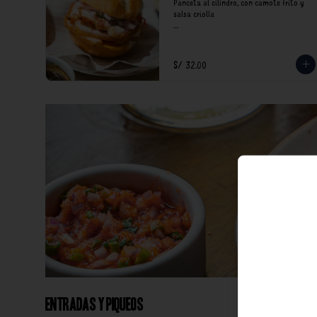
Panceta al cilindro, con camote frito y 
salsa criolla

*Nuestros precios están expresados en 
soles e incluyen impuestos de ley y 
recargo al consumo.
S/ 32.00
Entradas y Piqueos