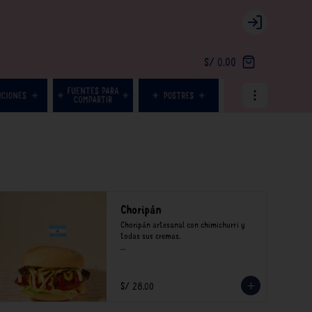
Login
S/ 0.00
Choripán
Choripán artesanal con chimichurri y 
todas sus cremas.

*Nuestros precios están expresados en 
soles e incluyen impuestos de ley y 
recargo al consumo.
S/ 28.00