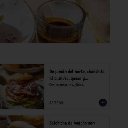
De jamón del norte, chanchito
al cilindro, queso y
encurtidos
Con verduras encurtidas.
S/ 32.00
Salchicha de huacho con