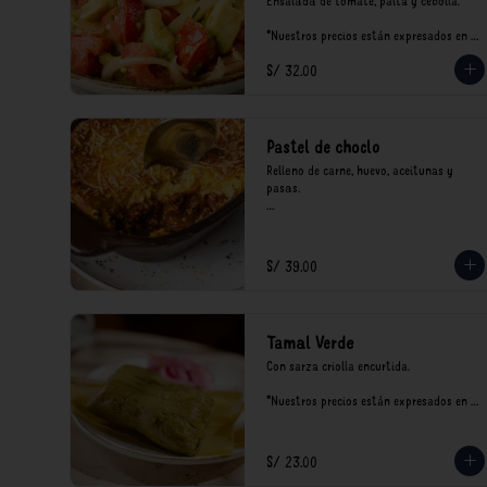
Ensalada de tomate, palta y cebolla.

*Nuestros precios están expresados en 
soles e incluyen impuestos de ley y 
S/ 32.00
recargo al consumo.
Pastel de choclo
Relleno de carne, huevo, aceitunas y 
pasas.

*Nuestros precios están expresados en 
soles e incluyen impuestos de ley y 
recargo al consumo.
S/ 39.00
Tamal Verde
Con sarza criolla encurtida.

*Nuestros precios están expresados en 
soles e incluyen impuestos de ley y 
recargo al consumo.
S/ 23.00