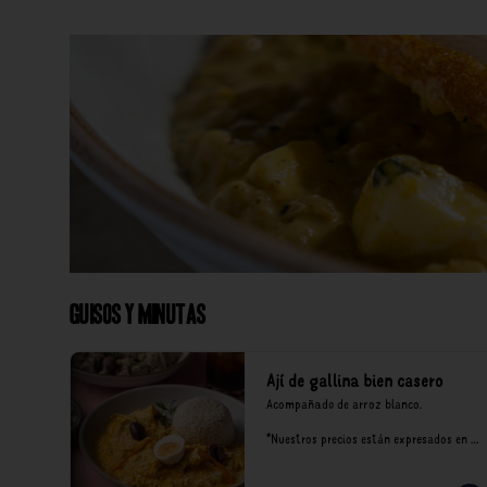
Guisos y Minutas
Ají de gallina bien casero
Acompañado de arroz blanco.

*Nuestros precios están expresados en 
soles e incluyen impuestos de ley y 
recargo al consumo.