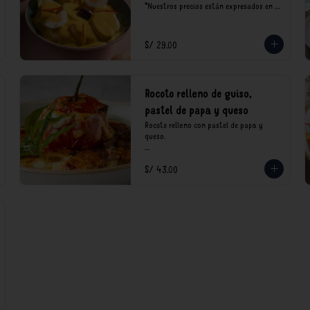
*Nuestros precios están expresados en 
soles e incluyen impuestos de ley y 
recargo al consumo.
S/ 29.00
Rocoto relleno de guiso,
pastel de papa y queso
Rocoto relleno con pastel de papa y 
queso.

*Nuestros precios están expresados en 
S/ 43.00
soles e incluyen impuestos de ley y 
recargo al consumo.