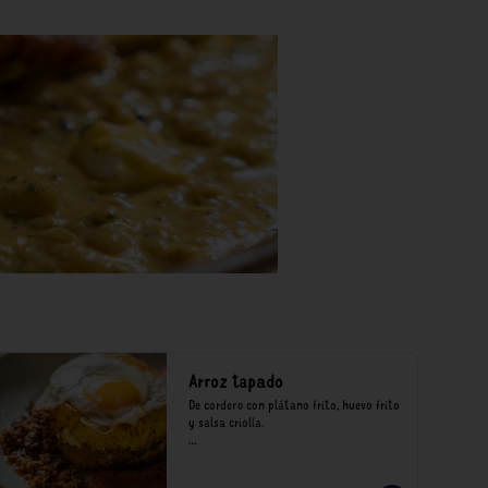
Arroz tapado
De cordero con plátano frito, huevo frito 
y salsa criolla.

*Nuestros precios están expresados en 
soles e incluyen impuestos de ley y 