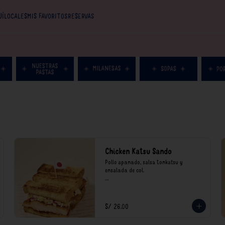
UÍ
LOCALES
MIS FAVORITOS
RESERVAS
Chicken Katsu Sando
Pollo apanado, salsa tonkatsu y 
ensalada de col.

**Nuestros precios están expresados en 
soles e incluyen impuestos de ley y 
recargo al consumo.
S/ 26.00