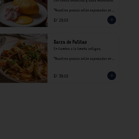
Con criolla encurtida y salsa huancaína.

*Nuestros precios están expresados en 
soles e incluyen impuestos de ley y 
S/ 29.00
recargo al consumo.
Sarza de Patitas
En fiambre a la limeña antigua.

*Nuestros precios están expresados en 
soles e incluyen impuestos de ley y 
recargo al consumo.
S/ 39.00