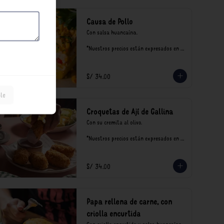
Causa de Pollo
Con salsa huancaína.

*Nuestros precios están expresados en 
soles e incluyen impuestos de ley y 
recargo al consumo.
S/ 34.00
le
Croquetas de Ají de Gallina
Con su cremita al olivo.

*Nuestros precios están expresados en 
soles e incluyen impuestos de ley y 
recargo al consumo.
S/ 34.00
Papa rellena de carne, con
criolla encurtida