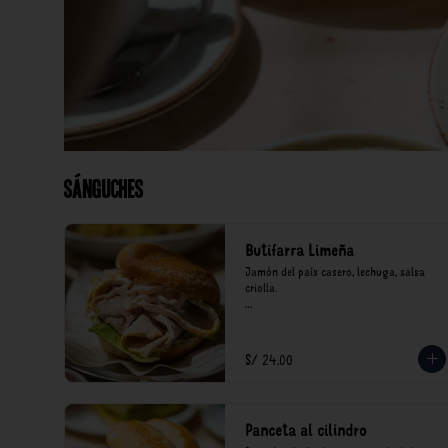
Sánguches
Butifarra Limeña
Jamón del país casero, lechuga, salsa 
criolla.

*Nuestros precios están expresados en 
soles e incluyen impuestos de ley y 
recargo al consumo.
S/ 24.00
Panceta al cilindro