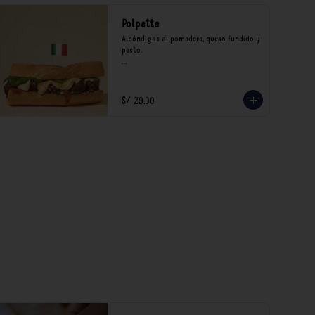
Polpette
Albóndigas al pomodoro, queso fundido y 
pesto.

*Nuestros precios están expresados en 
soles e incluyen impuestos de ley y 
recargo al consumo.
S/ 29.00