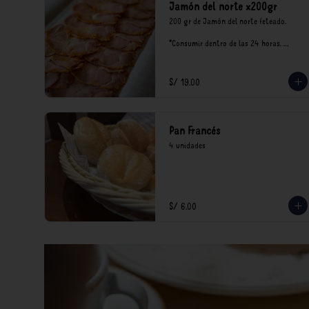
Jamón del norte x200gr
200 gr de Jamón del norte feteado. 

*Consumir dentro de las 24 horas. 
Mantener en refrigeración.

Nuestro precios están expresados en 
soles e incluyen impuestos de ley y 
S/ 19.00
recargo al consumo.
Pan Francés
4 unidades
S/ 6.00