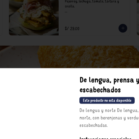
Pejerrey, lechuga, tomate, tártara y 
criolla.

*Nuestros precios están expresados en 
soles e incluyen impuestos de ley y 
recargo al consumo.
S/ 29.00
De lengua, prensa 
escabechados
Este producto no esta disponible
De lengua y norte De lengua,
norte, con berenjenas y verdu
escabechadas.