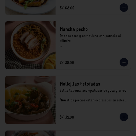
incluyen impuestos de ley y recargo al 
consumo.
S/ 68.00
Mancha pecho
De sopa seca y carapulcra con panceta al 
cilindro.

*Nuestros precios están expresados en soles e 
incluyen impuestos de ley y recargo al 
consumo.
S/ 39.00
Mollejitas Estofadas
Estilo taberna, acompañadas de yuca y arroz

*Nuestros precios están expresados en soles e 
incluyen impuestos de ley y recargo al 
consumo.
S/ 39.00