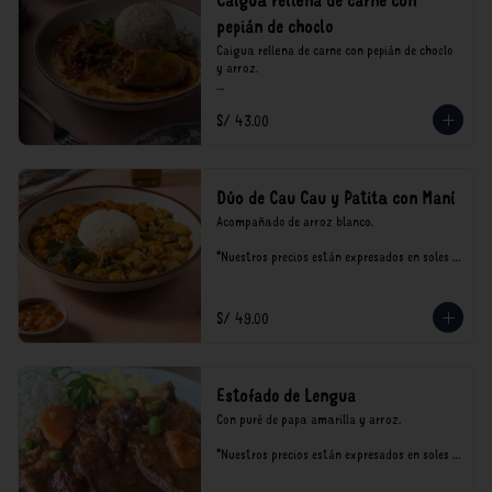
Caigua rellena de carne con
pepián de choclo
Caigua rellena de carne con pepián de choclo 
y arroz.

*Nuestros precios están expresados en soles e 
S/ 43.00
incluyen impuestos de ley y recargo al 
consumo.
Dúo de Cau Cau y Patita con Maní
Acompañado de arroz blanco.

*Nuestros precios están expresados en soles e 
incluyen impuestos de ley y recargo al 
consumo.
S/ 49.00
Estofado de Lengua
Con puré de papa amarilla y arroz.

*Nuestros precios están expresados en soles e 
incluyen impuestos de ley y recargo al 
consumo.