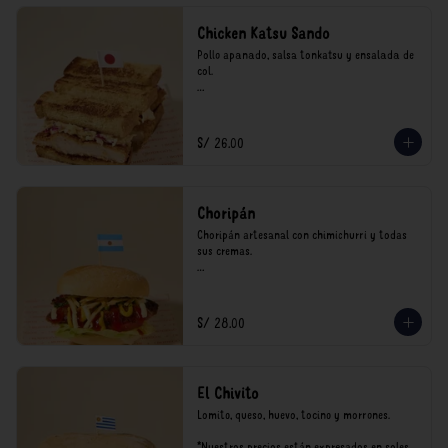
Chicken Katsu Sando
Pollo apanado, salsa tonkatsu y ensalada de 
col.

**Nuestros precios están expresados en soles 
e incluyen impuestos de ley y recargo al 
consumo.
S/ 26.00
Choripán
Choripán artesanal con chimichurri y todas 
sus cremas.

*Nuestros precios están expresados en soles e 
incluyen impuestos de ley y recargo al 
consumo.
S/ 28.00
El Chivito
Lomito, queso, huevo, tocino y morrones.

*Nuestros precios están expresados en soles e 