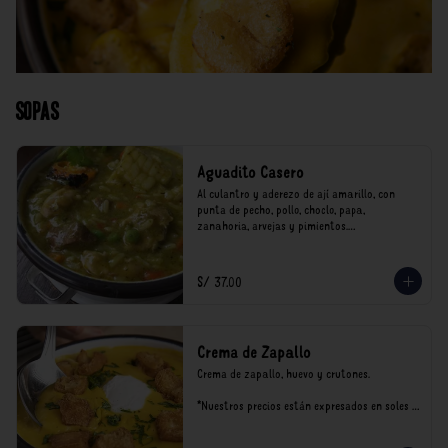
Sopas
Aguadito Casero
Al culantro y aderezo de ají amarillo, con 
punta de pecho, pollo, choclo, papa, 
zanahoria, arvejas y pimientos.

*Nuestros precios están expresados en soles e 
incluyen impuestos de ley y recargo al 
S/ 37.00
consumo.
Crema de Zapallo
Crema de zapallo, huevo y crutones.

*Nuestros precios están expresados en soles e 
incluyen impuestos de ley y recargo al 
consumo.