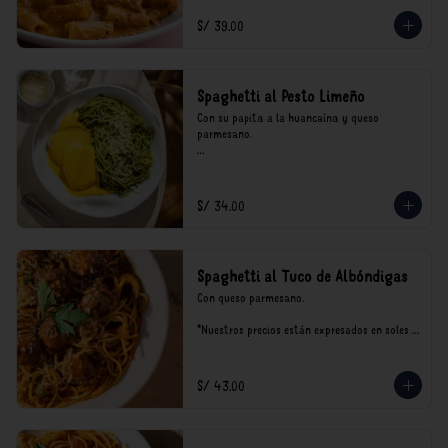
incluyen impuestos de ley y recargo al 
consumo.
S/ 39.00
Spaghetti al Pesto Limeño
Con su papita a la huancaína y queso 
parmesano.

*Nuestros precios están expresados en soles e 
incluyen impuestos de ley y recargo al 
consumo.
S/ 34.00
Spaghetti al Tuco de Albóndigas
Con queso parmesano.

*Nuestros precios están expresados en soles e 
incluyen impuestos de ley y recargo al 
consumo.
S/ 43.00