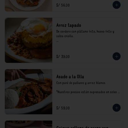
consumo.
S/ 56.00
Arroz tapado
De cordero con plátano frito, huevo frito y 
salsa criolla.

*Nuestros precios están expresados en soles e 
incluyen impuestos de ley y recargo al 
consumo.
S/ 39.00
Asado a la Olla
Con puré de pallares y arroz blanco.

*Nuestros precios están expresados en soles e 
incluyen impuestos de ley y recargo al 
consumo.
S/ 59.00