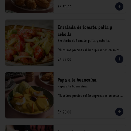
S/ 34.00
Ensalada de tomate, palta y
cebolla
Ensalada de tomate, palta y cebolla.

*Nuestros precios están expresados en soles e 
incluyen impuestos de ley y recargo al 
S/ 32.00
consumo.
Papa a la huancaína
Papa a la huancaína.

*Nuestros precios están expresados en soles e 
incluyen impuestos de ley y recargo al 
consumo.
S/ 29.00