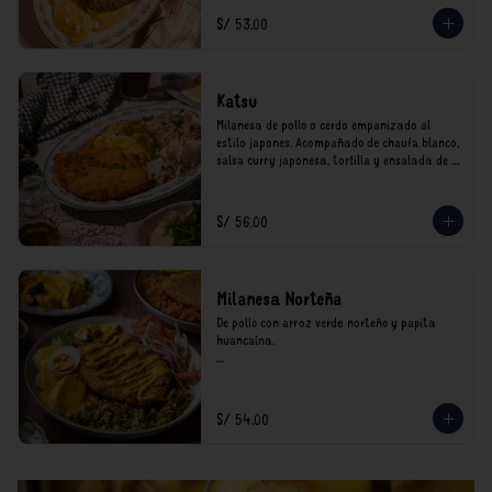
*Nuestros precios están expresados en soles e 
S/ 53.00
incluyen impuestos de ley y recargo al 
consumo.
Katsu
Milanesa de pollo o cerdo empanizado al 
estilo japones. Acompañado de chaufa blanco, 
salsa curry japonesa, tortilla y ensalada de 
col.

*Nuestros precios están expresados en soles e 
S/ 56.00
incluyen impuestos de ley y recargo al 
consumo.
Milanesa Norteña
De pollo con arroz verde norteño y papita 
huancaína.

*Nuestros precios están expresados en soles e 
incluyen impuestos de ley y recargo al 
consumo.
S/ 54.00