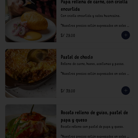
Papa rellena de carne, con criolla
encurtida
Con criolla encurtida y salsa huancaína.

*Nuestros precios están expresados en soles e 
incluyen impuestos de ley y recargo al 
S/ 29.00
consumo.
Pastel de choclo
Relleno de carne, huevo, aceitunas y pasas.

*Nuestros precios están expresados en soles e 
incluyen impuestos de ley y recargo al 
consumo.
S/ 39.00
Rocoto relleno de guiso, pastel de
papa y queso
Rocoto relleno con pastel de papa y queso.

*Nuestros precios están expresados en soles e 