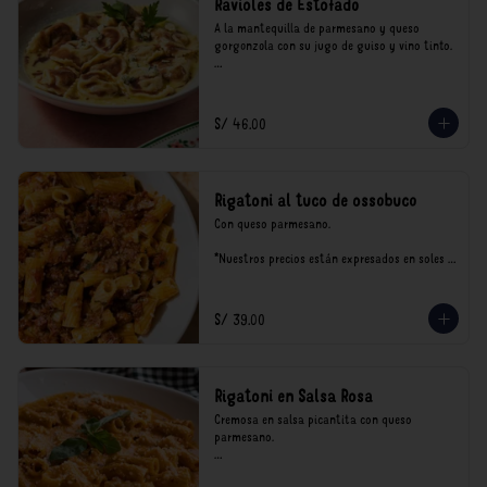
Ravioles de Estofado
A la mantequilla de parmesano y queso 
gorgonzola con su jugo de guiso y vino tinto.

*Nuestros precios están expresados en soles e 
incluyen impuestos de ley y recargo al 
consumo.
S/ 46.00
Rigatoni al tuco de ossobuco
Con queso parmesano.

*Nuestros precios están expresados en soles e 
incluyen impuestos de ley y recargo al 
consumo.
S/ 39.00
Rigatoni en Salsa Rosa
Cremosa en salsa picantita con queso 
parmesano.

*Nuestros precios están expresados en soles e 