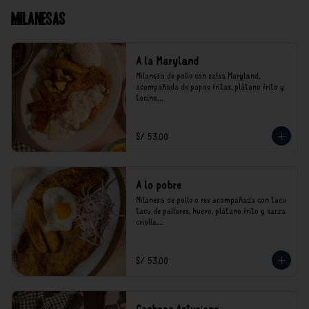
Milanesas
A la Maryland
Milanesa de pollo con salsa Maryland, 
acompañada de papas fritas, plátano frito y 
tocino.

*Nuestros precios están expresados en soles e 
incluyen impuestos de ley y recargo al 
S/ 53.00
consumo.
A lo pobre
Milanesa de pollo o res acompañada con tacu 
tacu de pallares, huevo, plátano frito y sarza 
criolla.

*Nuestros precios están expresados en soles e 
incluyen impuestos de ley y recargo al 
S/ 53.00
consumo.