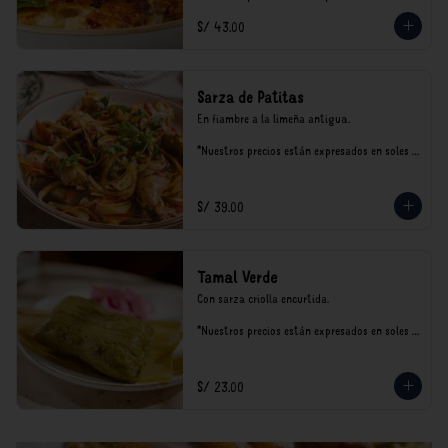
incluyen impuestos de ley y recargo al 
S/ 43.00
consumo.
Sarza de Patitas
En fiambre a la limeña antigua.

*Nuestros precios están expresados en soles e 
incluyen impuestos de ley y recargo al 
consumo.
S/ 39.00
Tamal Verde
Con sarza criolla encurtida.

*Nuestros precios están expresados en soles e 
incluyen impuestos de ley y recargo al 
consumo.
S/ 23.00