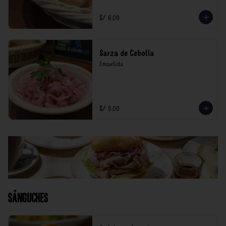
S/ 6.00
Sarza de Cebolla
Encurtida
S/ 5.00
Sánguches