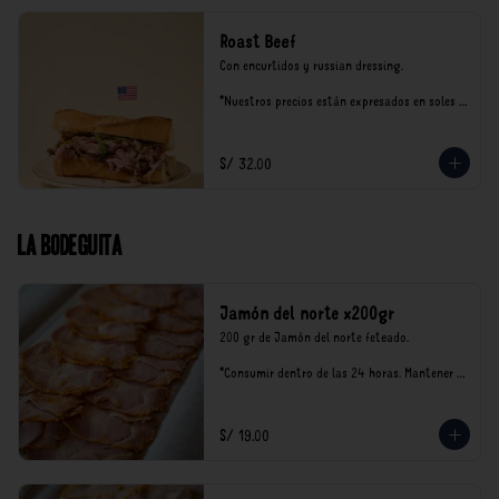
Roast Beef
Con encurtidos y russian dressing.

*Nuestros precios están expresados en soles e 
incluyen impuestos de ley y recargo al 
consumo.
S/ 32.00
La Bodeguita
Jamón del norte x200gr
200 gr de Jamón del norte feteado. 

*Consumir dentro de las 24 horas. Mantener 
en refrigeración.

Nuestro precios están expresados en soles e 
incluyen impuestos de ley y recargo al 
S/ 19.00
consumo.