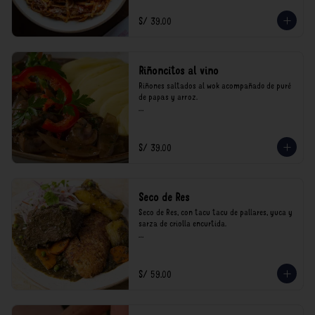
consumo.
S/ 39.00
Riñoncitos al vino
Riñones saltados al wok acompañado de puré 
de papas y arroz.

*Nuestros precios están expresados en soles e 
incluyen impuestos de ley y recargo al 
consumo.
S/ 39.00
Seco de Res
Seco de Res, con tacu tacu de pallares, yuca y 
sarza de criolla encurtida.

*Nuestros precios están expresados en soles e 
incluyen impuestos de ley y recargo al 
consumo.
S/ 59.00