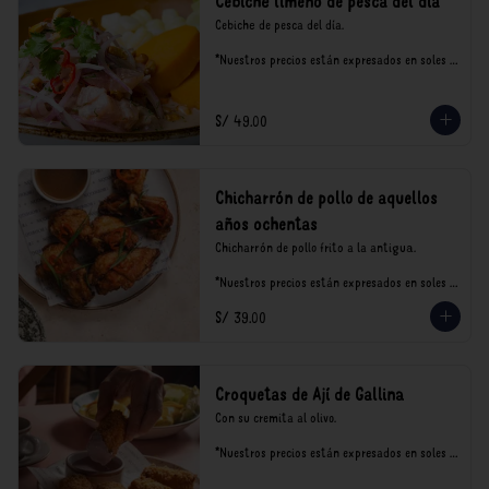
Cebiche limeño de pesca del día
Cebiche de pesca del día.

*Nuestros precios están expresados en soles e 
incluyen impuestos de ley y recargo al 
consumo.
S/ 49.00
Chicharrón de pollo de aquellos
años ochentas
Chicharrón de pollo frito a la antigua.

*Nuestros precios están expresados en soles e 
incluyen impuestos de ley y recargo al 
S/ 39.00
consumo.
Croquetas de Ají de Gallina
Con su cremita al olivo.

*Nuestros precios están expresados en soles e 
incluyen impuestos de ley y recargo al 
consumo.