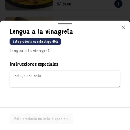
S/ 34.00
Menestrón con Carne
Lengua a la vinagreta
Queso parmesano, carnecita y mucho caldo.

*Nuestros precios están expresados en soles e 
Este producto no esta disponible
incluyen impuestos de ley y recargo al 
consumo.
Lengua a la vinagreta.
S/ 39.00
Instrucciones especiales
Política de Cookies
Haga clic en Aceptar para permitir que Justo use cookies a fin
de personalizar este sitio, publicar anuncios y medir su
eficiencia en otras apps y sitios web, incluidas las redes
sociales. Personalice sus preferencias en Configuración de
cookies. Conozca más sobre nuestra
Política de Cookies
.
Porciones
Configuración de cookies
Aceptar
Este producto no esta disponible
Arroz amarillo