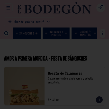
Abrir menu de navegación
Login
¿Dónde quieres pedir?
Amor a primera mordida - Fiesta de Sánguches
Bocata de Calamares
Calamares fritos, alioli verde y cebolla 
encurtida.

*Nuestros precios están expresados en soles e 
incluyen impuestos de ley y recargo al 
consumo.
S/ 34.00