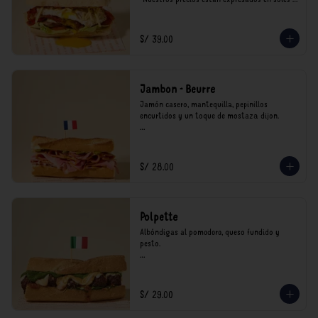
incluyen impuestos de ley y recargo al 
consumo.
S/ 39.00
Jambon - Beurre
Jamón casero, mantequilla, pepinillos 
encurtidos y un toque de mostaza dijon.

*Nuestros precios están expresados en soles e 
incluyen impuestos de ley y recargo al 
consumo.
S/ 28.00
Polpette
Albóndigas al pomodoro, queso fundido y 
pesto.

*Nuestros precios están expresados en soles e 
incluyen impuestos de ley y recargo al 
consumo.
S/ 29.00