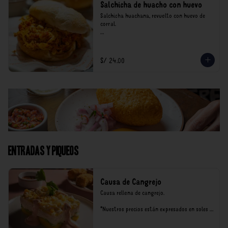
Salchicha de huacho con huevo
Salchicha huachana, revuelto con huevo de 
corral.

*Nuestros precios están expresados en soles e 
incluyen impuestos de ley y recargo al 
consumo.
S/ 24.00
Entradas y Piqueos
Causa de Cangrejo
Causa rellena de cangrejo.

*Nuestros precios están expresados en soles e 
incluyen impuestos de ley y recargo al 
consumo.