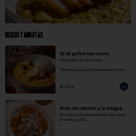
Guisos y Minutas
Ají de gallina bien casero
Acompañado de arroz blanco.

*Nuestros precios están expresados en soles e 
incluyen impuestos de ley y recargo al 
consumo.
S/ 43.00
Arroz con chancho a la antigua
Salteado al wok, acompañado de salsa criolla 
de cebolla y palta.

*Nuestros precios están expresados en soles e 
incluyen impuestos de ley y recargo al 