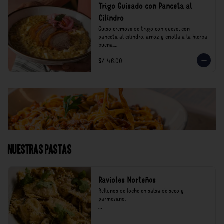
Trigo Guisado con Panceta al
Cilindro
Guiso cremoso de trigo con queso, con 
panceta al cilindro, arroz y criolla a la hierba 
buena.

S/ 46.00
*Nuestros precios están expresados en soles e 
incluyen impuestos de ley y recargo al 
consumo.
Nuestras Pastas
Ravioles Norteños
Rellenos de loche en salsa de seco y 
parmesano.

*Nuestros precios están expresados en soles e 
incluyen impuestos de ley y recargo al 