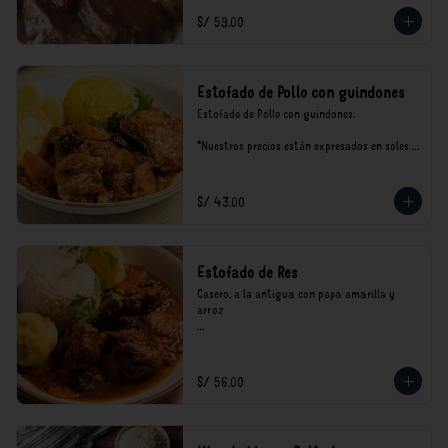
S/ 59.00
Estofado de Pollo con guindones
Estofado de Pollo con guindones.

*Nuestros precios están expresados en soles e 
incluyen impuestos de ley y recargo al 
consumo.
S/ 43.00
Estofado de Res
Casero, a la antigua con papa amarilla y 
arroz

*Nuestros precios están expresados en soles e 
incluyen impuestos de ley y recargo al 
consumo.
S/ 56.00