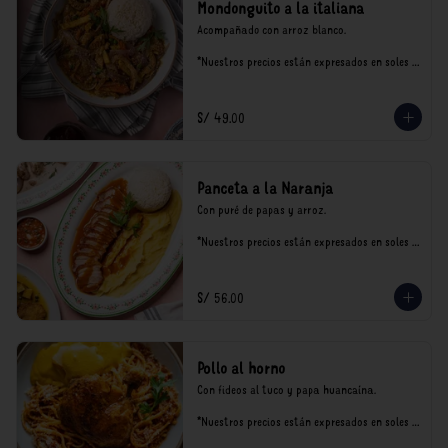
Mondonguito a la italiana
Acompañado con arroz blanco.

*Nuestros precios están expresados en soles e 
incluyen impuestos de ley y recargo al 
consumo.
S/ 49.00
Panceta a la Naranja
Con puré de papas y arroz.

*Nuestros precios están expresados en soles e 
incluyen impuestos de ley y recargo al 
consumo.
S/ 56.00
Pollo al horno
Con fideos al tuco y papa huancaína.

*Nuestros precios están expresados en soles e 
incluyen impuestos de ley y recargo al 