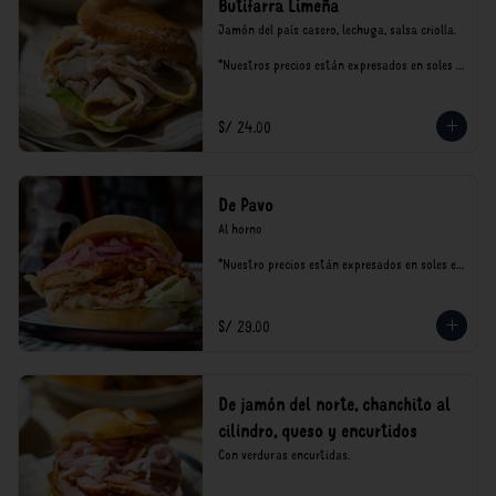
Butifarra Limeña
Jamón del país casero, lechuga, salsa criolla.

*Nuestros precios están expresados en soles e 
incluyen impuestos de ley y recargo al 
consumo.
S/ 24.00
De Pavo
Al horno

*Nuestro precios están expresados en soles e 
incluyen impuestos de ley y recargo al 
consumo.
S/ 29.00
De jamón del norte, chanchito al
cilindro, queso y encurtidos
Con verduras encurtidas.