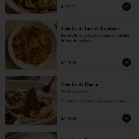
consumo.
S/ 39.00
Ravioles al Tuco de Ossobuco
Ravioles llenos de ricotta y espinaca bañados 
de tuco de ossobuco.

*Nuestros precios están expresados en soles e 
incluyen impuestos de ley y recargo al 
consumo.
S/ 46.00
Ravioles de Choclo
En salsa de asado.

*Nuestros precios están expresados en soles e 
incluyen impuestos de ley y recargo al 
consumo.
S/ 46.00