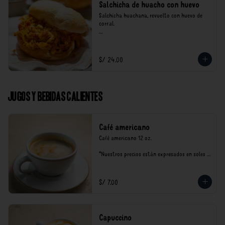
Salchicha de huacho con huevo
Salchicha huachana, revuelto con huevo de 
corral.

*Nuestros precios están expresados en soles e 
incluyen impuestos de ley y recargo al 
consumo.
S/ 24.00
Jugos y Bebidas Calientes
Café americano
Café americano 12 oz.

*Nuestros precios están expresados en soles e 
incluyen impuestos de ley y recargo al 
consumo.
S/ 7.00
Capuccino