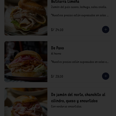
Butifarra Limeña
Jamón del país casero, lechuga, salsa criolla.

*Nuestros precios están expresados en soles e 
incluyen impuestos de ley y recargo al 
consumo.
S/ 24.00
De Pavo
Al horno

*Nuestro precios están expresados en soles e 
incluyen impuestos de ley y recargo al 
consumo.
S/ 29.00
De jamón del norte, chanchito al
cilindro, queso y encurtidos
Con verduras encurtidas.