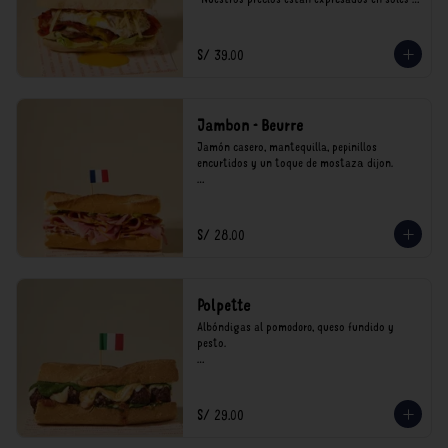
incluyen impuestos de ley y recargo al 
consumo.
S/ 39.00
Jambon - Beurre
Jamón casero, mantequilla, pepinillos 
encurtidos y un toque de mostaza dijon.

*Nuestros precios están expresados en soles e 
incluyen impuestos de ley y recargo al 
consumo.
S/ 28.00
Polpette
Albóndigas al pomodoro, queso fundido y 
pesto.

*Nuestros precios están expresados en soles e 
incluyen impuestos de ley y recargo al 
consumo.
S/ 29.00