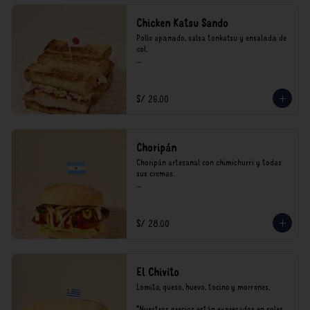
Chicken Katsu Sando
Pollo apanado, salsa tonkatsu y ensalada de 
col.

**Nuestros precios están expresados en soles 
e incluyen impuestos de ley y recargo al 
consumo.
S/ 26.00
Choripán
Choripán artesanal con chimichurri y todas 
sus cremas.

*Nuestros precios están expresados en soles e 
incluyen impuestos de ley y recargo al 
consumo.
S/ 28.00
El Chivito
Lomito, queso, huevo, tocino y morrones.

*Nuestros precios están expresados en soles e 