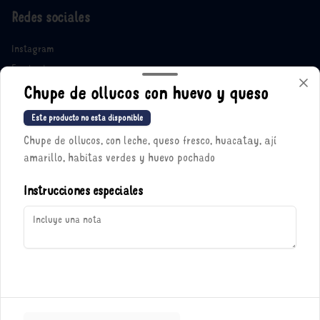
Redes sociales
Instagram
Facebook
X
Chupe de ollucos con huevo y queso
Este producto no esta disponible
Mi cuenta
Chupe de ollucos, con leche, queso fresco, huacatay, ají
amarillo, habitas verdes y huevo pochado
Pedir
Iniciar sesión
Instrucciones especiales
Política de Cookies
Haga clic en Aceptar para permitir que Justo use cookies a fin
de personalizar este sitio, publicar anuncios y medir su
eficiencia en otras apps y sitios web, incluidas las redes
sociales. Personalice sus preferencias en Configuración de
cookies. Conozca más sobre nuestra
Política de Cookies
.
Powered by
Configuración de cookies
Aceptar