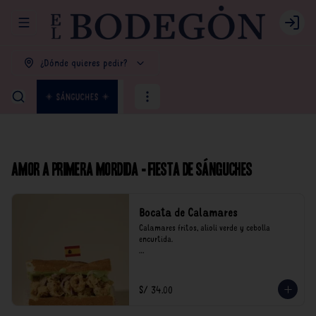
Abrir menu de navegación
Login
¿Dónde quieres pedir?
Amor a primera mordida - Fiesta de Sánguches
Bocata de Calamares
Calamares fritos, alioli verde y cebolla 
encurtida.

*Nuestros precios están expresados en soles e 
incluyen impuestos de ley y recargo al 
consumo.
S/ 34.00