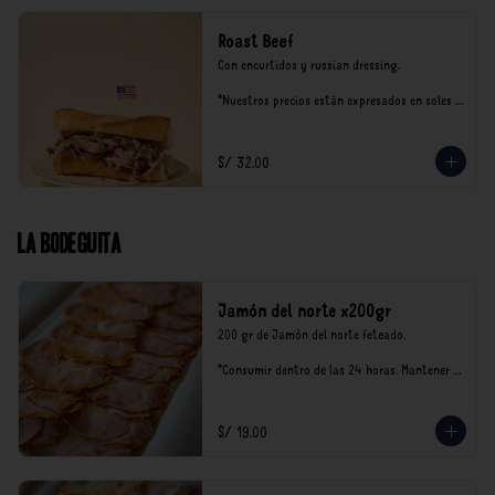
Roast Beef
Con encurtidos y russian dressing.

*Nuestros precios están expresados en soles e 
incluyen impuestos de ley y recargo al 
consumo.
S/ 32.00
La Bodeguita
Jamón del norte x200gr
200 gr de Jamón del norte feteado. 

*Consumir dentro de las 24 horas. Mantener 
en refrigeración.

Nuestro precios están expresados en soles e 
incluyen impuestos de ley y recargo al 
S/ 19.00
consumo.