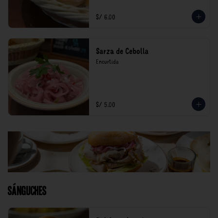
S/ 6.00
Sarza de Cebolla
Encurtida
S/ 5.00
Sánguches