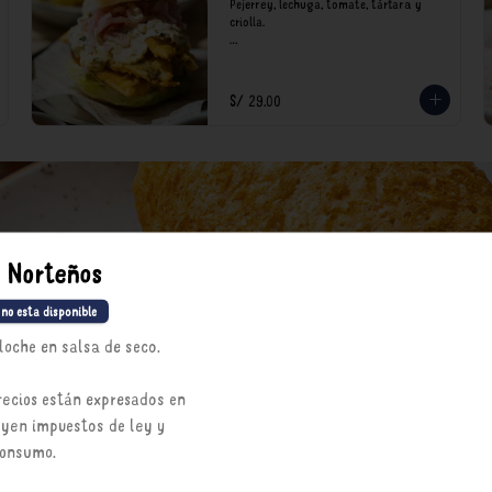
Pejerrey, lechuga, tomate, tártara y 
criolla.

*Nuestros precios están expresados en 
soles e incluyen impuestos de ley y 
recargo al consumo.
S/ 29.00
s Norteños
 no esta disponible
loche en salsa de seco.
recios están expresados en
uyen impuestos de ley y
consumo.