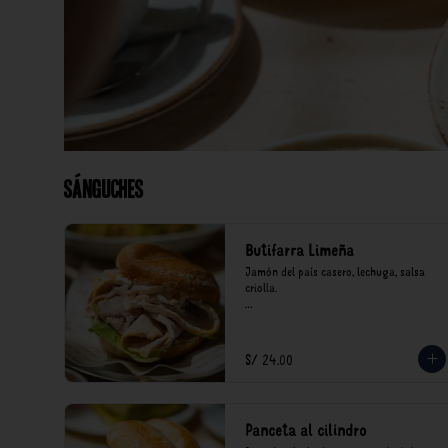
Sánguches
Butifarra Limeña
Jamón del país casero, lechuga, salsa 
criolla.

*Nuestros precios están expresados en 
soles e incluyen impuestos de ley y 
recargo al consumo.
S/ 24.00
Panceta al cilindro