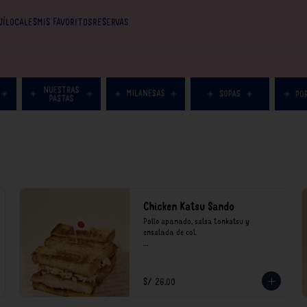
UÍ
LOCALES
MIS FAVORITOS
RESERVAS
Chicken Katsu Sando
Pollo apanado, salsa tonkatsu y 
ensalada de col.

**Nuestros precios están expresados en 
soles e incluyen impuestos de ley y 
recargo al consumo.
S/ 26.00