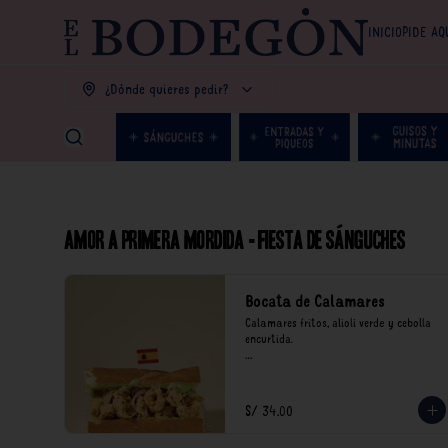
INICIO
PIDE AQ
¿Dónde quieres pedir?
Amor a primera mordida - Fiesta de Sánguches
Bocata de Calamares
Calamares fritos, alioli verde y cebolla 
encurtida.

*Nuestros precios están expresados en 
soles e incluyen impuestos de ley y 
recargo al consumo.
S/ 34.00