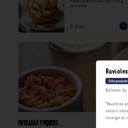
Panceta al cilindro, con camote frito y 
salsa criolla

*Nuestros precios están expresados en 
soles e incluyen impuestos de ley y 
recargo al consumo.
S/ 32.00
Raviole
Este producto
Rellenos de 
*Nuestros p
soles e incl
recargo al 
Entradas y Piqueos