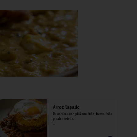
Arroz tapado
De cordero con plátano frito, huevo frito 
y salsa criolla.

*Nuestros precios están expresados en 
soles e incluyen impuestos de ley y 