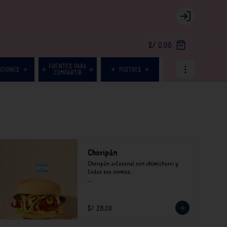
Login
S/ 0.00
Choripán
Choripán artesanal con chimichurri y 
todas sus cremas.

*Nuestros precios están expresados en 
soles e incluyen impuestos de ley y 
recargo al consumo.
S/ 28.00