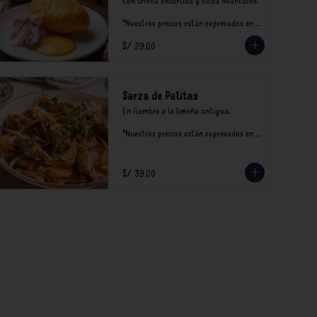
Con criolla encurtida y salsa huancaína.

*Nuestros precios están expresados en 
soles e incluyen impuestos de ley y 
S/ 29.00
recargo al consumo.
Sarza de Patitas
En fiambre a la limeña antigua.

*Nuestros precios están expresados en 
soles e incluyen impuestos de ley y 
recargo al consumo.
S/ 39.00