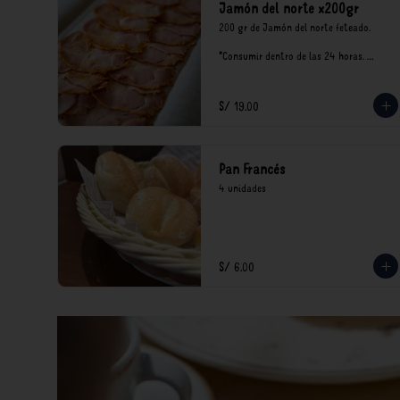
Jamón del norte x200gr
200 gr de Jamón del norte feteado. 

*Consumir dentro de las 24 horas. 
Mantener en refrigeración.

Nuestro precios están expresados en 
soles e incluyen impuestos de ley y 
S/ 19.00
recargo al consumo.
Pan Francés
4 unidades
S/ 6.00