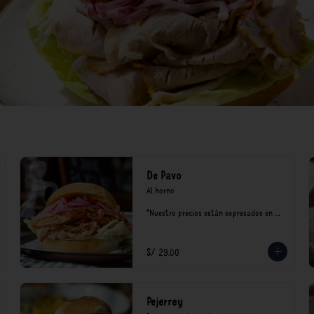
De Pavo
Al horno

*Nuestro precios están expresados en 
soles e incluyen impuestos de ley y 
recargo al consumo.
S/ 29.00
Pejerrey