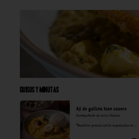
Guisos y Minutas
Ají de gallina bien casero
Acompañado de arroz blanco.

*Nuestros precios están expresados en 
soles e incluyen impuestos de ley y 
recargo al consumo.