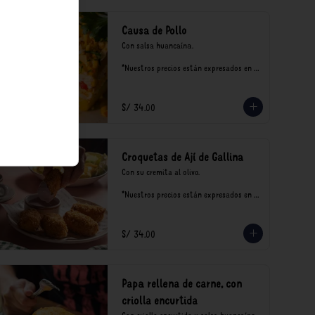
Causa de Pollo
Con salsa huancaína.

*Nuestros precios están expresados en 
soles e incluyen impuestos de ley y 
recargo al consumo.
S/ 34.00
Croquetas de Ají de Gallina
Con su cremita al olivo.

*Nuestros precios están expresados en 
soles e incluyen impuestos de ley y 
recargo al consumo.
S/ 34.00
Papa rellena de carne, con
criolla encurtida