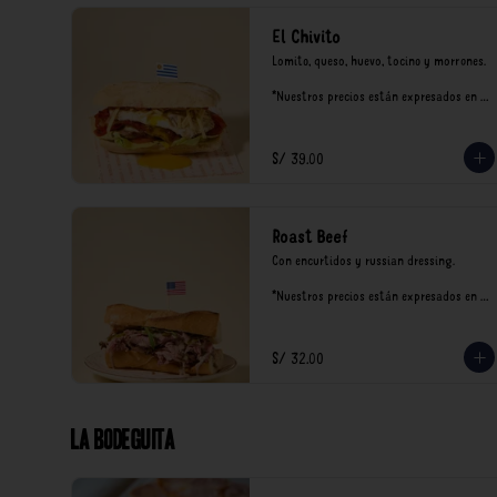
El Chivito
Lomito, queso, huevo, tocino y morrones.

*Nuestros precios están expresados en 
soles e incluyen impuestos de ley y 
recargo al consumo.
S/ 39.00
Roast Beef
Con encurtidos y russian dressing.

*Nuestros precios están expresados en 
soles e incluyen impuestos de ley y 
recargo al consumo.
S/ 32.00
La Bodeguita