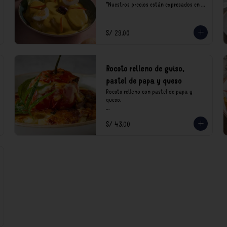
*Nuestros precios están expresados en 
soles e incluyen impuestos de ley y 
recargo al consumo.
S/ 29.00
Rocoto relleno de guiso,
pastel de papa y queso
Rocoto relleno con pastel de papa y 
queso.

*Nuestros precios están expresados en 
S/ 43.00
soles e incluyen impuestos de ley y 
recargo al consumo.