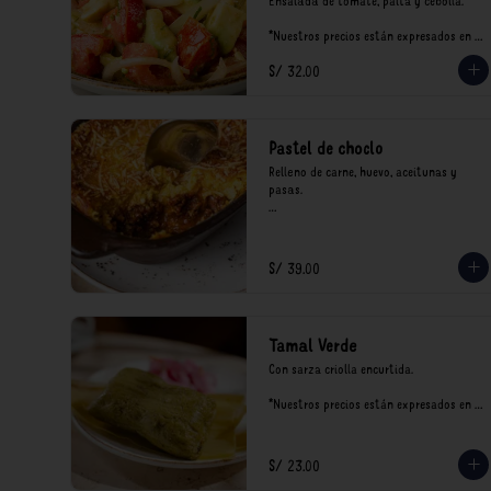
Ensalada de tomate, palta y cebolla.

*Nuestros precios están expresados en 
soles e incluyen impuestos de ley y 
S/ 32.00
recargo al consumo.
Pastel de choclo
Relleno de carne, huevo, aceitunas y 
pasas.

*Nuestros precios están expresados en 
soles e incluyen impuestos de ley y 
recargo al consumo.
S/ 39.00
Tamal Verde
Con sarza criolla encurtida.

*Nuestros precios están expresados en 
soles e incluyen impuestos de ley y 
recargo al consumo.
S/ 23.00