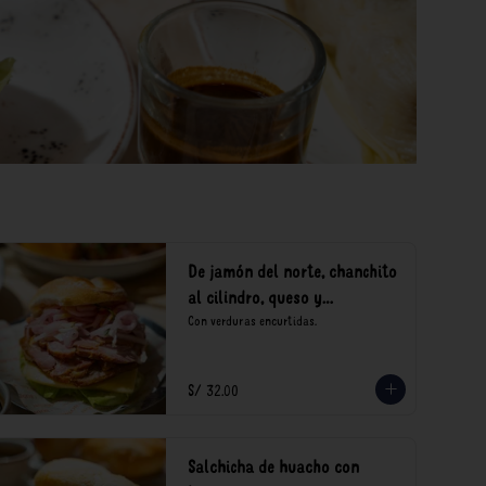
De jamón del norte, chanchito
al cilindro, queso y
encurtidos
Con verduras encurtidas.
S/ 32.00
Salchicha de huacho con