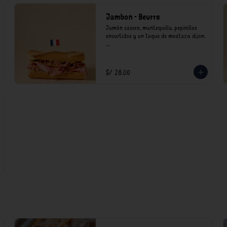
Jambon - Beurre
Jamón casero, mantequilla, pepinillos 
encurtidos y un toque de mostaza dijon.

*Nuestros precios están expresados en 
soles e incluyen impuestos de ley y 
recargo al consumo.
S/ 28.00