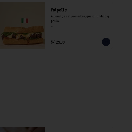
Polpette
Albóndigas al pomodoro, queso fundido y 
pesto.

*Nuestros precios están expresados en 
soles e incluyen impuestos de ley y 
recargo al consumo.
S/ 29.00