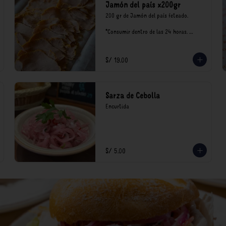
Jamón del país x200gr
200 gr de Jamón del país feteado. 

*Consumir dentro de las 24 horas. 
Mantener en refrigeración.

Nuestro precios están expresados en 
soles e incluyen impuestos de ley y 
S/ 19.00
recargo al consumo.
Sarza de Cebolla
Encurtida
S/ 5.00