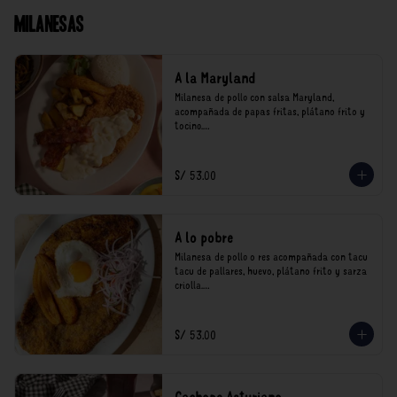
Milanesas
A la Maryland
Milanesa de pollo con salsa Maryland, 
acompañada de papas fritas, plátano frito y 
tocino.

*Nuestros precios están expresados en soles e 
incluyen impuestos de ley y recargo al 
S/ 53.00
consumo.
A lo pobre
Milanesa de pollo o res acompañada con tacu 
tacu de pallares, huevo, plátano frito y sarza 
criolla.

*Nuestros precios están expresados en soles e 
incluyen impuestos de ley y recargo al 
S/ 53.00
consumo.