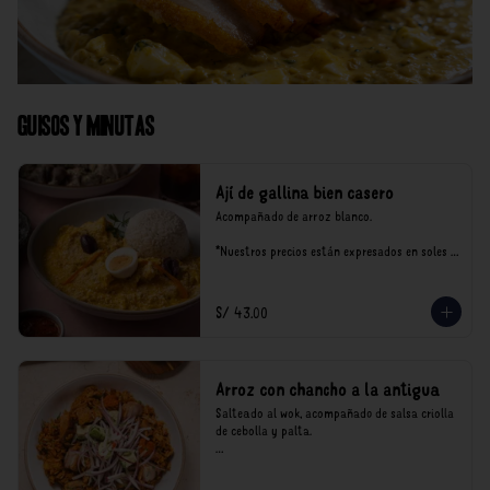
Guisos y Minutas
Ají de gallina bien casero
Acompañado de arroz blanco.

*Nuestros precios están expresados en soles e 
incluyen impuestos de ley y recargo al 
consumo.
S/ 43.00
Arroz con chancho a la antigua
Salteado al wok, acompañado de salsa criolla 
de cebolla y palta.

*Nuestros precios están expresados en soles e 
incluyen impuestos de ley y recargo al 