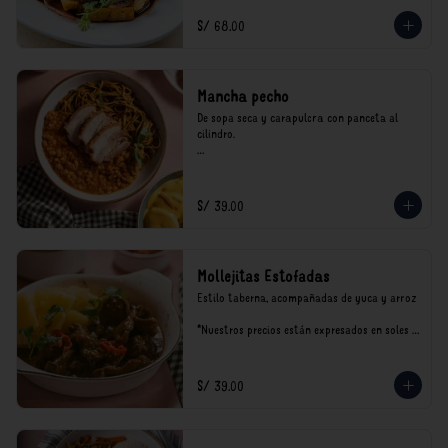
incluyen impuestos de ley y recargo al 
consumo.
S/ 68.00
Mancha pecho
De sopa seca y carapulcra con panceta al 
cilindro.

*Nuestros precios están expresados en soles e 
incluyen impuestos de ley y recargo al 
consumo.
S/ 39.00
Mollejitas Estofadas
Estilo taberna, acompañadas de yuca y arroz

*Nuestros precios están expresados en soles e 
incluyen impuestos de ley y recargo al 
consumo.
S/ 39.00