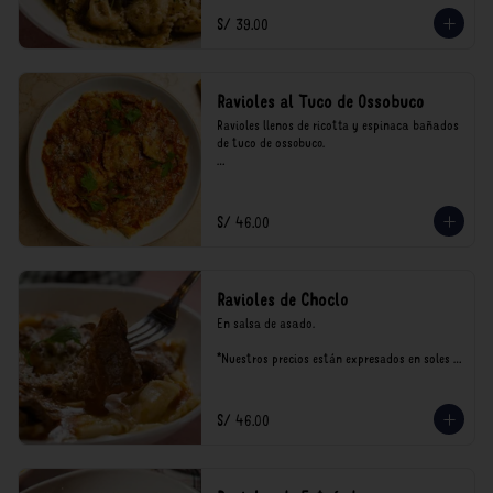
consumo.
S/ 39.00
Ravioles al Tuco de Ossobuco
Ravioles llenos de ricotta y espinaca bañados 
de tuco de ossobuco.

*Nuestros precios están expresados en soles e 
incluyen impuestos de ley y recargo al 
consumo.
S/ 46.00
Ravioles de Choclo
En salsa de asado.

*Nuestros precios están expresados en soles e 
incluyen impuestos de ley y recargo al 
consumo.
S/ 46.00