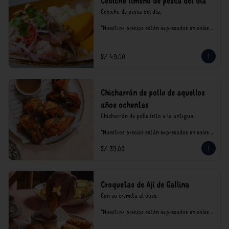
Cebiche limeño de pesca del día
Cebiche de pesca del día.

*Nuestros precios están expresados en soles e 
incluyen impuestos de ley y recargo al 
consumo.
S/ 49.00
Chicharrón de pollo de aquellos
años ochentas
Chicharrón de pollo frito a la antigua.

*Nuestros precios están expresados en soles e 
incluyen impuestos de ley y recargo al 
S/ 39.00
consumo.
Croquetas de Ají de Gallina
Con su cremita al olivo.

*Nuestros precios están expresados en soles e 
incluyen impuestos de ley y recargo al 
consumo.