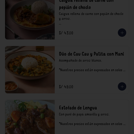
Caigua rellena de carne con
pepián de choclo
Caigua rellena de carne con pepián de choclo 
y arroz.

*Nuestros precios están expresados en soles e 
S/ 43.00
incluyen impuestos de ley y recargo al 
consumo.
Dúo de Cau Cau y Patita con Maní
Acompañado de arroz blanco.

*Nuestros precios están expresados en soles e 
incluyen impuestos de ley y recargo al 
consumo.
S/ 49.00
Estofado de Lengua
Con puré de papa amarilla y arroz.

*Nuestros precios están expresados en soles e 
incluyen impuestos de ley y recargo al 
consumo.