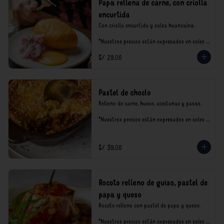
Papa rellena de carne, con criolla
encurtida
Con criolla encurtida y salsa huancaína.

*Nuestros precios están expresados en soles e 
incluyen impuestos de ley y recargo al 
S/ 29.00
consumo.
Pastel de choclo
Relleno de carne, huevo, aceitunas y pasas.

*Nuestros precios están expresados en soles e 
incluyen impuestos de ley y recargo al 
consumo.
S/ 39.00
Rocoto relleno de guiso, pastel de
papa y queso
Rocoto relleno con pastel de papa y queso.

*Nuestros precios están expresados en soles e 