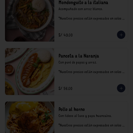
Mondonguito a la italiana
Acompañado con arroz blanco.

*Nuestros precios están expresados en soles e 
incluyen impuestos de ley y recargo al 
consumo.
S/ 49.00
Panceta a la Naranja
Con puré de papas y arroz.

*Nuestros precios están expresados en soles e 
incluyen impuestos de ley y recargo al 
consumo.
S/ 56.00
Pollo al horno
Con fideos al tuco y papa huancaína.

*Nuestros precios están expresados en soles e 
incluyen impuestos de ley y recargo al 