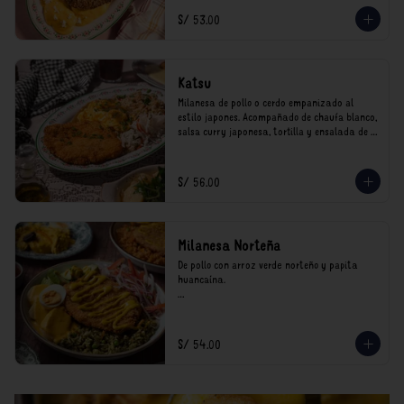
*Nuestros precios están expresados en soles e 
S/ 53.00
incluyen impuestos de ley y recargo al 
consumo.
Katsu
Milanesa de pollo o cerdo empanizado al 
estilo japones. Acompañado de chaufa blanco, 
salsa curry japonesa, tortilla y ensalada de 
col.

*Nuestros precios están expresados en soles e 
S/ 56.00
incluyen impuestos de ley y recargo al 
consumo.
Milanesa Norteña
De pollo con arroz verde norteño y papita 
huancaína.

*Nuestros precios están expresados en soles e 
incluyen impuestos de ley y recargo al 
consumo.
S/ 54.00