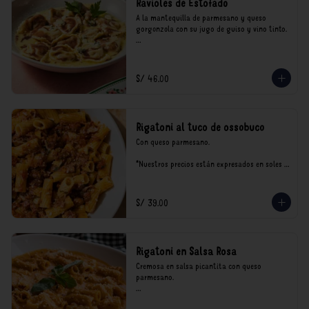
Ravioles de Estofado
A la mantequilla de parmesano y queso 
gorgonzola con su jugo de guiso y vino tinto.

*Nuestros precios están expresados en soles e 
incluyen impuestos de ley y recargo al 
consumo.
S/ 46.00
Rigatoni al tuco de ossobuco
Con queso parmesano.

*Nuestros precios están expresados en soles e 
incluyen impuestos de ley y recargo al 
consumo.
S/ 39.00
Rigatoni en Salsa Rosa
Cremosa en salsa picantita con queso 
parmesano.

*Nuestros precios están expresados en soles e 