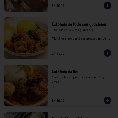
S/ 59.00
Estofado de Pollo con guindones
Estofado de Pollo con guindones.

*Nuestros precios están expresados en soles e 
incluyen impuestos de ley y recargo al 
consumo.
S/ 43.00
Estofado de Res
Casero, a la antigua con papa amarilla y 
arroz

*Nuestros precios están expresados en soles e 
incluyen impuestos de ley y recargo al 
consumo.
S/ 56.00