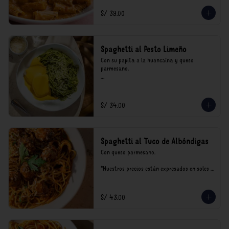
incluyen impuestos de ley y recargo al 
consumo.
S/ 39.00
Spaghetti al Pesto Limeño
Con su papita a la huancaína y queso 
parmesano.

*Nuestros precios están expresados en soles e 
incluyen impuestos de ley y recargo al 
consumo.
S/ 34.00
Spaghetti al Tuco de Albóndigas
Con queso parmesano.

*Nuestros precios están expresados en soles e 
incluyen impuestos de ley y recargo al 
consumo.
S/ 43.00