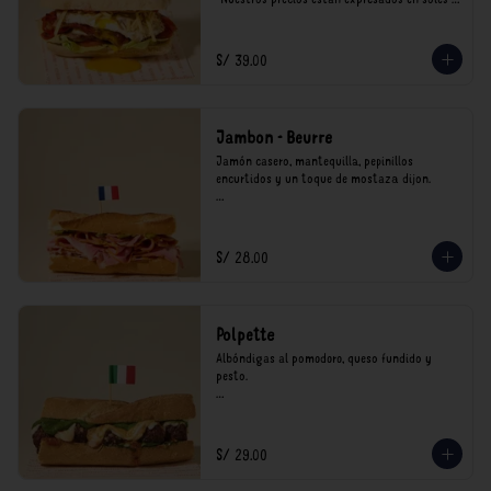
incluyen impuestos de ley y recargo al 
consumo.
S/ 39.00
Jambon - Beurre
Jamón casero, mantequilla, pepinillos 
encurtidos y un toque de mostaza dijon.

*Nuestros precios están expresados en soles e 
incluyen impuestos de ley y recargo al 
consumo.
S/ 28.00
Polpette
Albóndigas al pomodoro, queso fundido y 
pesto.

*Nuestros precios están expresados en soles e 
incluyen impuestos de ley y recargo al 
consumo.
S/ 29.00