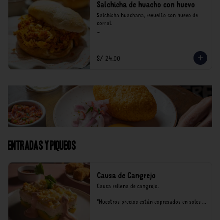
Salchicha de huacho con huevo
Salchicha huachana, revuelto con huevo de 
corral.

*Nuestros precios están expresados en soles e 
incluyen impuestos de ley y recargo al 
consumo.
S/ 24.00
Entradas y Piqueos
Causa de Cangrejo
Causa rellena de cangrejo.

*Nuestros precios están expresados en soles e 
incluyen impuestos de ley y recargo al 
consumo.