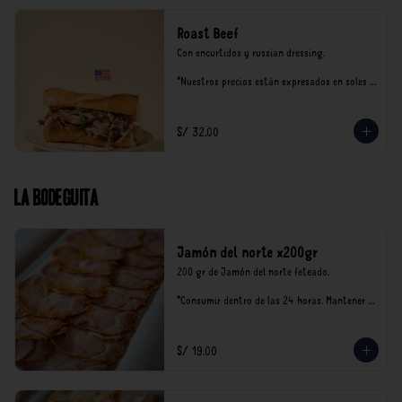
Roast Beef
Con encurtidos y russian dressing.

*Nuestros precios están expresados en soles e 
incluyen impuestos de ley y recargo al 
consumo.
S/ 32.00
La Bodeguita
Jamón del norte x200gr
200 gr de Jamón del norte feteado. 

*Consumir dentro de las 24 horas. Mantener 
en refrigeración.

Nuestro precios están expresados en soles e 
incluyen impuestos de ley y recargo al 
S/ 19.00
consumo.