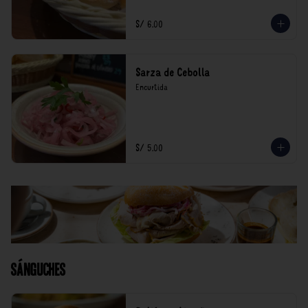
S/ 6.00
Sarza de Cebolla
Encurtida
S/ 5.00
Sánguches