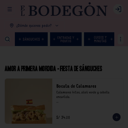
Abrir menu de navegación
Login
¿Dónde quieres pedir?
Amor a primera mordida - Fiesta de Sánguches
Bocata de Calamares
Calamares fritos, alioli verde y cebolla 
encurtida.

*Nuestros precios están expresados en soles e 
incluyen impuestos de ley y recargo al 
consumo.
S/ 34.00