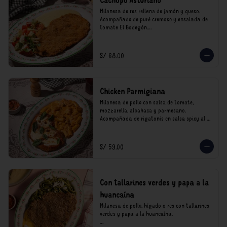
Cachopo Asturiano
Milanesa de res rellena de jamón y queso. 
Acompañado de puré cremoso y ensalada de 
tomate El Bodegón.

*Nuestros precios están expresados en soles e 
incluyen impuestos de ley y recargo al 
S/ 68.00
consumo.
Chicken Parmigiana
Milanesa de pollo con salsa de tomate, 
mozzarella, albahaca y parmesano. 
Acompañada de rigatonis en salsa spicy al 
vodka rosso cremoso.

*Nuestros precios están expresados en soles e 
S/ 59.00
incluyen impuestos de ley y recargo al 
consumo.
Con tallarines verdes y papa a la
huancaína
Milanesa de pollo, hígado o res con tallarines 
verdes y papa a la huancaína.
