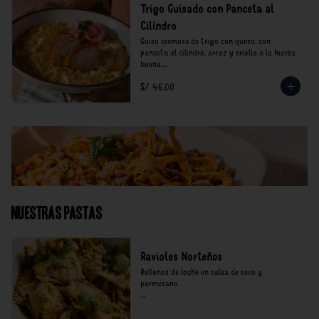
Trigo Guisado con Panceta al
Cilindro
Guiso cremoso de trigo con queso, con 
panceta al cilindro, arroz y criolla a la hierba 
buena.

S/ 46.00
*Nuestros precios están expresados en soles e 
incluyen impuestos de ley y recargo al 
consumo.
Nuestras Pastas
Ravioles Norteños
Rellenos de loche en salsa de seco y 
parmesano.

*Nuestros precios están expresados en soles e 
incluyen impuestos de ley y recargo al 