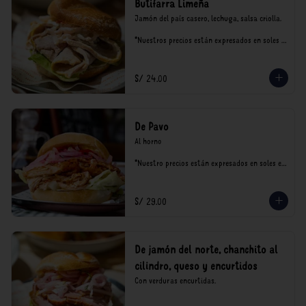
Butifarra Limeña
Jamón del país casero, lechuga, salsa criolla.

*Nuestros precios están expresados en soles e 
incluyen impuestos de ley y recargo al 
consumo.
S/ 24.00
De Pavo
Al horno

*Nuestro precios están expresados en soles e 
incluyen impuestos de ley y recargo al 
consumo.
S/ 29.00
De jamón del norte, chanchito al
cilindro, queso y encurtidos
Con verduras encurtidas.