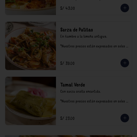
incluyen impuestos de ley y recargo al 
S/ 43.00
consumo.
Sarza de Patitas
En fiambre a la limeña antigua.

*Nuestros precios están expresados en soles e 
incluyen impuestos de ley y recargo al 
consumo.
S/ 39.00
Tamal Verde
Con sarza criolla encurtida.

*Nuestros precios están expresados en soles e 
incluyen impuestos de ley y recargo al 
consumo.
S/ 23.00