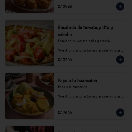
S/ 34.00
Ensalada de tomate, palta y
cebolla
Ensalada de tomate, palta y cebolla.

*Nuestros precios están expresados en soles e 
incluyen impuestos de ley y recargo al 
S/ 32.00
consumo.
Papa a la huancaína
Papa a la huancaína.

*Nuestros precios están expresados en soles e 
incluyen impuestos de ley y recargo al 
consumo.
S/ 29.00