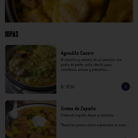
Sopas
Aguadito Casero
Al culantro y aderezo de ají amarillo, con 
punta de pecho, pollo, choclo, papa, 
zanahoria, arvejas y pimientos.

*Nuestros precios están expresados en soles e 
incluyen impuestos de ley y recargo al 
S/ 37.00
consumo.
Crema de Zapallo
Crema de zapallo, huevo y crutones.

*Nuestros precios están expresados en soles e 
incluyen impuestos de ley y recargo al 
consumo.