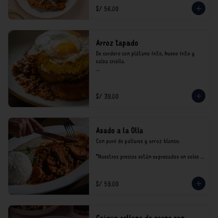
consumo.
S/ 56.00
Arroz tapado
De cordero con plátano frito, huevo frito y 
salsa criolla.

*Nuestros precios están expresados en soles e 
incluyen impuestos de ley y recargo al 
consumo.
S/ 39.00
Asado a la Olla
Con puré de pallares y arroz blanco.

*Nuestros precios están expresados en soles e 
incluyen impuestos de ley y recargo al 
consumo.
S/ 59.00