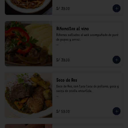
consumo.
S/ 39.00
Riñoncitos al vino
Riñones saltados al wok acompañado de puré 
de papas y arroz.

*Nuestros precios están expresados en soles e 
incluyen impuestos de ley y recargo al 
consumo.
S/ 39.00
Seco de Res
Seco de Res, con tacu tacu de pallares, yuca y 
sarza de criolla encurtida.

*Nuestros precios están expresados en soles e 
incluyen impuestos de ley y recargo al 
consumo.
S/ 59.00