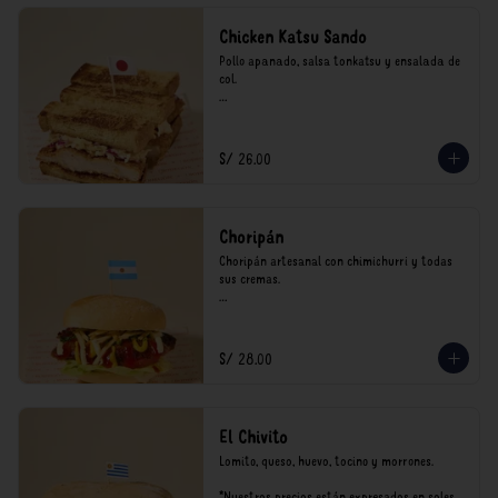
Chicken Katsu Sando
Pollo apanado, salsa tonkatsu y ensalada de 
col.

**Nuestros precios están expresados en soles 
e incluyen impuestos de ley y recargo al 
consumo.
S/ 26.00
Choripán
Choripán artesanal con chimichurri y todas 
sus cremas.

*Nuestros precios están expresados en soles e 
incluyen impuestos de ley y recargo al 
consumo.
S/ 28.00
El Chivito
Lomito, queso, huevo, tocino y morrones.

*Nuestros precios están expresados en soles e 