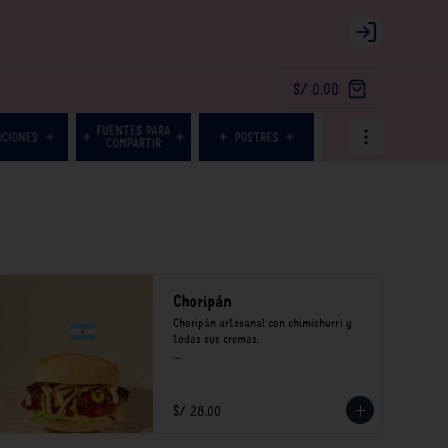
Login
S/ 0.00
Choripán
Choripán artesanal con chimichurri y 
todas sus cremas.

*Nuestros precios están expresados en 
soles e incluyen impuestos de ley y 
recargo al consumo.
S/ 28.00