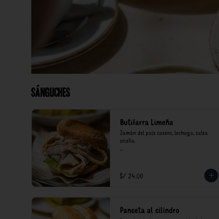
Sánguches
Butifarra Limeña
Jamón del país casero, lechuga, salsa 
criolla.

*Nuestros precios están expresados en 
soles e incluyen impuestos de ley y 
recargo al consumo.
S/ 24.00
Panceta al cilindro