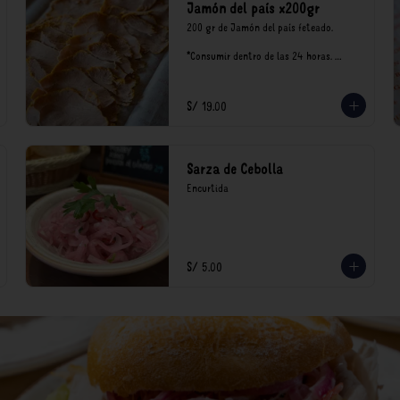
Jamón del país x200gr
200 gr de Jamón del país feteado. 

*Consumir dentro de las 24 horas. 
Mantener en refrigeración.

Nuestro precios están expresados en 
soles e incluyen impuestos de ley y 
S/ 19.00
recargo al consumo.
Sarza de Cebolla
Encurtida
S/ 5.00