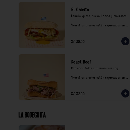
El Chivito
Lomito, queso, huevo, tocino y morrones.

*Nuestros precios están expresados en 
soles e incluyen impuestos de ley y 
recargo al consumo.
S/ 39.00
Roast Beef
Con encurtidos y russian dressing.

*Nuestros precios están expresados en 
soles e incluyen impuestos de ley y 
recargo al consumo.
S/ 32.00
La Bodeguita