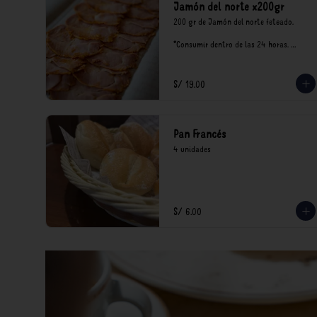
Jamón del norte x200gr
200 gr de Jamón del norte feteado. 

*Consumir dentro de las 24 horas. 
Mantener en refrigeración.

Nuestro precios están expresados en 
soles e incluyen impuestos de ley y 
S/ 19.00
recargo al consumo.
Pan Francés
4 unidades
S/ 6.00