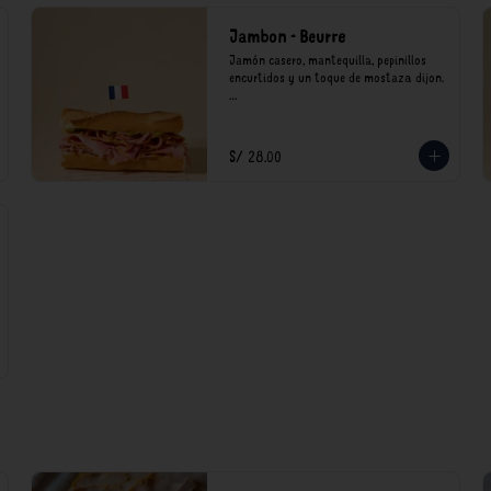
Jambon - Beurre
Jamón casero, mantequilla, pepinillos 
encurtidos y un toque de mostaza dijon.

*Nuestros precios están expresados en 
soles e incluyen impuestos de ley y 
recargo al consumo.
S/ 28.00