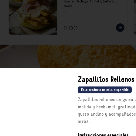
Pejerrey, lechuga, tomate, tártara y 
criolla.

*Nuestros precios están expresados en 
soles e incluyen impuestos de ley y 
recargo al consumo.
S/ 29.00
Zapallitos Rellenos
Este producto no esta disponible
Zapallitos rellenos de guiso 
molida y bechamel, gratinad
queso andino y acompañados 
arroz.
Instrucciones especiales