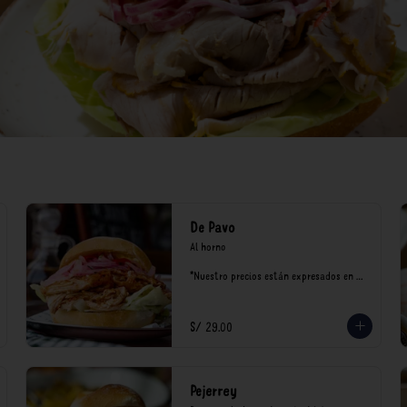
De Pavo
Al horno

*Nuestro precios están expresados en 
soles e incluyen impuestos de ley y 
recargo al consumo.
S/ 29.00
Pejerrey