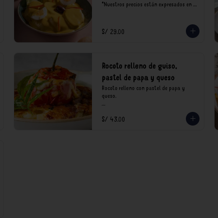
*Nuestros precios están expresados en 
soles e incluyen impuestos de ley y 
recargo al consumo.
S/ 29.00
Rocoto relleno de guiso,
pastel de papa y queso
Rocoto relleno con pastel de papa y 
queso.

*Nuestros precios están expresados en 
S/ 43.00
soles e incluyen impuestos de ley y 
recargo al consumo.