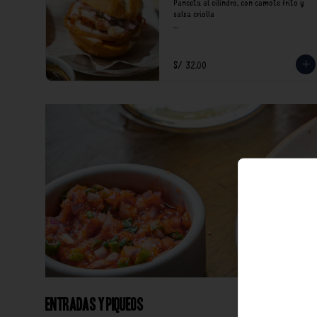
Panceta al cilindro, con camote frito y 
salsa criolla

*Nuestros precios están expresados en 
soles e incluyen impuestos de ley y 
recargo al consumo.
S/ 32.00
Entradas y Piqueos