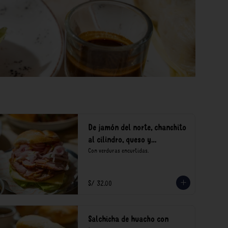
De jamón del norte, chanchito
al cilindro, queso y
encurtidos
Con verduras encurtidas.
S/ 32.00
Salchicha de huacho con