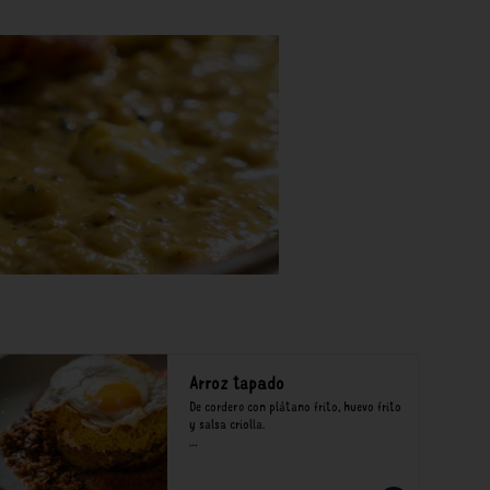
Arroz tapado
De cordero con plátano frito, huevo frito 
y salsa criolla.

*Nuestros precios están expresados en 
soles e incluyen impuestos de ley y 