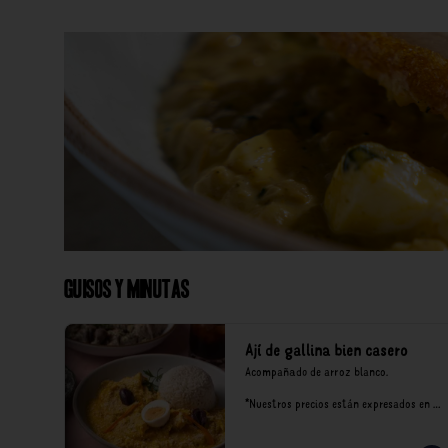
Guisos y Minutas
Ají de gallina bien casero
Acompañado de arroz blanco.

*Nuestros precios están expresados en 
soles e incluyen impuestos de ley y 
recargo al consumo.