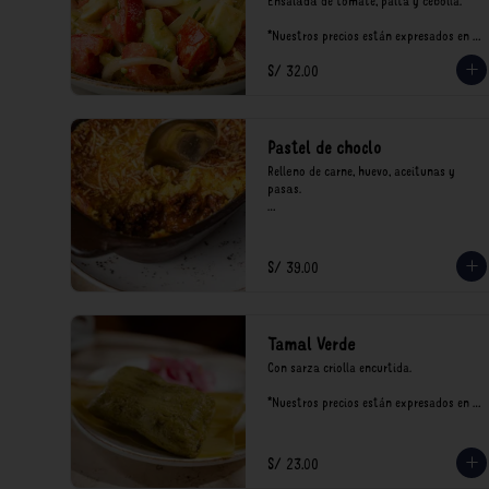
Ensalada de tomate, palta y cebolla.

*Nuestros precios están expresados en 
soles e incluyen impuestos de ley y 
S/ 32.00
recargo al consumo.
Pastel de choclo
Relleno de carne, huevo, aceitunas y 
pasas.

*Nuestros precios están expresados en 
soles e incluyen impuestos de ley y 
recargo al consumo.
S/ 39.00
Tamal Verde
Con sarza criolla encurtida.

*Nuestros precios están expresados en 
soles e incluyen impuestos de ley y 
recargo al consumo.
S/ 23.00