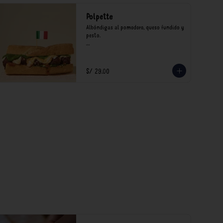
Polpette
Albóndigas al pomodoro, queso fundido y 
pesto.

*Nuestros precios están expresados en 
soles e incluyen impuestos de ley y 
recargo al consumo.
S/ 29.00