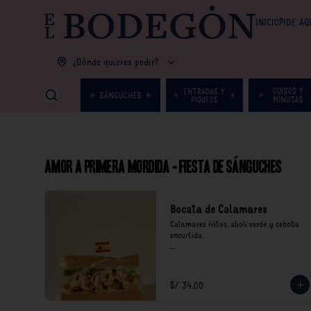
INICIO
PIDE AQ
¿Dónde quieres pedir?
Amor a primera mordida - Fiesta de Sánguches
Bocata de Calamares
Calamares fritos, alioli verde y cebolla 
encurtida.

*Nuestros precios están expresados en 
soles e incluyen impuestos de ley y 
recargo al consumo.
S/ 34.00