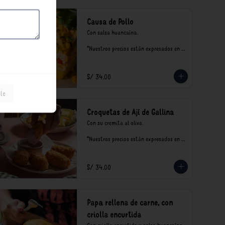
Causa de Pollo
Con salsa huancaína.

*Nuestros precios están expresados en 
soles e incluyen impuestos de ley y 
recargo al consumo.
S/ 34.00
le
Croquetas de Ají de Gallina
Con su cremita al olivo.

*Nuestros precios están expresados en 
soles e incluyen impuestos de ley y 
recargo al consumo.
S/ 34.00
Papa rellena de carne, con
criolla encurtida