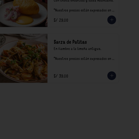
Con criolla encurtida y salsa huancaína.

*Nuestros precios están expresados en 
soles e incluyen impuestos de ley y 
S/ 29.00
recargo al consumo.
Sarza de Patitas
En fiambre a la limeña antigua.

*Nuestros precios están expresados en 
soles e incluyen impuestos de ley y 
recargo al consumo.
S/ 39.00