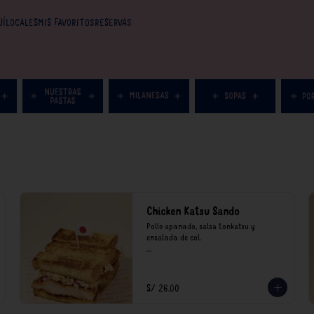
UÍ
LOCALES
MIS FAVORITOS
RESERVAS
Chicken Katsu Sando
Pollo apanado, salsa tonkatsu y 
ensalada de col.

**Nuestros precios están expresados en 
soles e incluyen impuestos de ley y 
recargo al consumo.
S/ 26.00