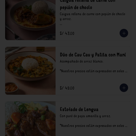
Caigua rellena de carne con
pepián de choclo
Caigua rellena de carne con pepián de choclo 
y arroz.

*Nuestros precios están expresados en soles e 
S/ 43.00
incluyen impuestos de ley y recargo al 
consumo.
Dúo de Cau Cau y Patita con Maní
Acompañado de arroz blanco.

*Nuestros precios están expresados en soles e 
incluyen impuestos de ley y recargo al 
consumo.
S/ 49.00
Estofado de Lengua
Con puré de papa amarilla y arroz.

*Nuestros precios están expresados en soles e 
incluyen impuestos de ley y recargo al 
consumo.