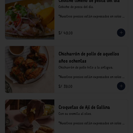
Cebiche limeño de pesca del día
Cebiche de pesca del día.

*Nuestros precios están expresados en soles e 
incluyen impuestos de ley y recargo al 
consumo.
S/ 49.00
Chicharrón de pollo de aquellos
años ochentas
Chicharrón de pollo frito a la antigua.

*Nuestros precios están expresados en soles e 
incluyen impuestos de ley y recargo al 
S/ 39.00
consumo.
Croquetas de Ají de Gallina
Con su cremita al olivo.

*Nuestros precios están expresados en soles e 
incluyen impuestos de ley y recargo al 
consumo.