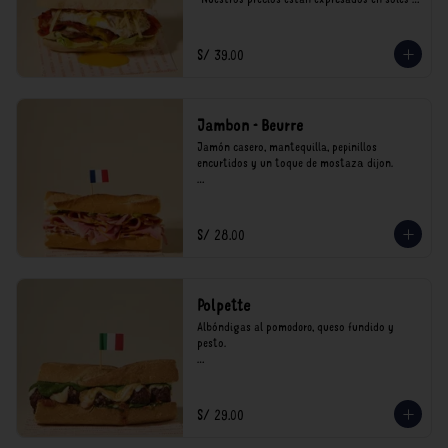
incluyen impuestos de ley y recargo al 
consumo.
S/ 39.00
Jambon - Beurre
Jamón casero, mantequilla, pepinillos 
encurtidos y un toque de mostaza dijon.

*Nuestros precios están expresados en soles e 
incluyen impuestos de ley y recargo al 
consumo.
S/ 28.00
Polpette
Albóndigas al pomodoro, queso fundido y 
pesto.

*Nuestros precios están expresados en soles e 
incluyen impuestos de ley y recargo al 
consumo.
S/ 29.00