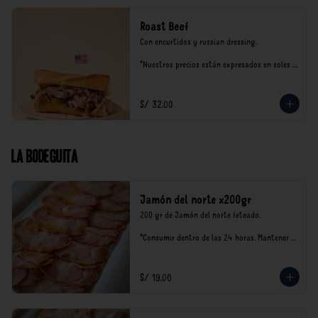
Roast Beef
Con encurtidos y russian dressing.

*Nuestros precios están expresados en soles e 
incluyen impuestos de ley y recargo al 
consumo.
S/ 32.00
La Bodeguita
Jamón del norte x200gr
200 gr de Jamón del norte feteado. 

*Consumir dentro de las 24 horas. Mantener 
en refrigeración.

Nuestro precios están expresados en soles e 
incluyen impuestos de ley y recargo al 
S/ 19.00
consumo.