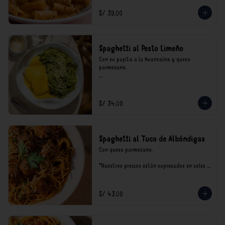
incluyen impuestos de ley y recargo al 
consumo.
S/ 39.00
Spaghetti al Pesto Limeño
Con su papita a la huancaína y queso 
parmesano.

*Nuestros precios están expresados en soles e 
incluyen impuestos de ley y recargo al 
consumo.
S/ 34.00
Spaghetti al Tuco de Albóndigas
Con queso parmesano.

*Nuestros precios están expresados en soles e 
incluyen impuestos de ley y recargo al 
consumo.
S/ 43.00