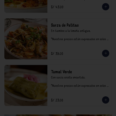
incluyen impuestos de ley y recargo al 
S/ 43.00
consumo.
Sarza de Patitas
En fiambre a la limeña antigua.

*Nuestros precios están expresados en soles e 
incluyen impuestos de ley y recargo al 
consumo.
S/ 39.00
Tamal Verde
Con sarza criolla encurtida.

*Nuestros precios están expresados en soles e 
incluyen impuestos de ley y recargo al 
consumo.
S/ 23.00