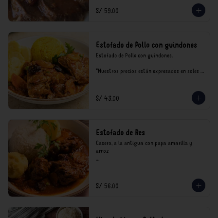
S/ 59.00
Estofado de Pollo con guindones
Estofado de Pollo con guindones.

*Nuestros precios están expresados en soles e 
incluyen impuestos de ley y recargo al 
consumo.
S/ 43.00
Estofado de Res
Casero, a la antigua con papa amarilla y 
arroz

*Nuestros precios están expresados en soles e 
incluyen impuestos de ley y recargo al 
consumo.
S/ 56.00