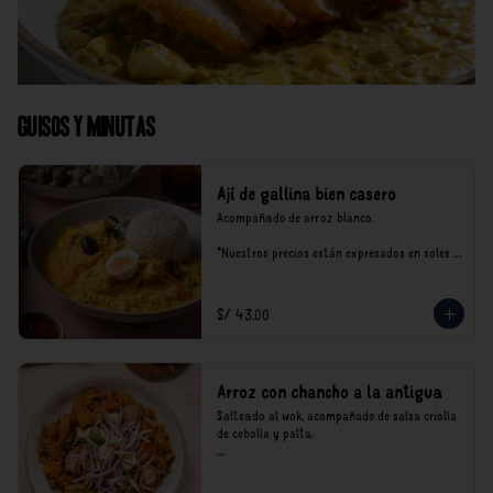
Guisos y Minutas
Ají de gallina bien casero
Acompañado de arroz blanco.

*Nuestros precios están expresados en soles e 
incluyen impuestos de ley y recargo al 
consumo.
S/ 43.00
Arroz con chancho a la antigua
Salteado al wok, acompañado de salsa criolla 
de cebolla y palta.

*Nuestros precios están expresados en soles e 
incluyen impuestos de ley y recargo al 