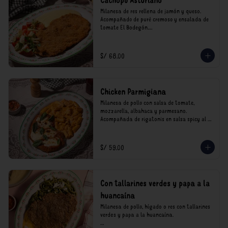
Cachopo Asturiano
Milanesa de res rellena de jamón y queso. 
Acompañado de puré cremoso y ensalada de 
tomate El Bodegón.

*Nuestros precios están expresados en soles e 
incluyen impuestos de ley y recargo al 
S/ 68.00
consumo.
Chicken Parmigiana
Milanesa de pollo con salsa de tomate, 
mozzarella, albahaca y parmesano. 
Acompañada de rigatonis en salsa spicy al 
vodka rosso cremoso.

*Nuestros precios están expresados en soles e 
S/ 59.00
incluyen impuestos de ley y recargo al 
consumo.
Con tallarines verdes y papa a la
huancaína
Milanesa de pollo, hígado o res con tallarines 
verdes y papa a la huancaína.
