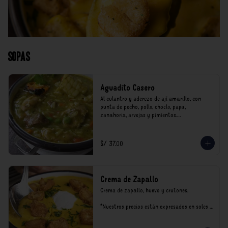
Sopas
Aguadito Casero
Al culantro y aderezo de ají amarillo, con 
punta de pecho, pollo, choclo, papa, 
zanahoria, arvejas y pimientos.

*Nuestros precios están expresados en soles e 
incluyen impuestos de ley y recargo al 
S/ 37.00
consumo.
Crema de Zapallo
Crema de zapallo, huevo y crutones.

*Nuestros precios están expresados en soles e 
incluyen impuestos de ley y recargo al 
consumo.