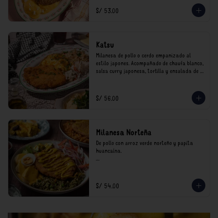
*Nuestros precios están expresados en soles e 
S/ 53.00
incluyen impuestos de ley y recargo al 
consumo.
Katsu
Milanesa de pollo o cerdo empanizado al 
estilo japones. Acompañado de chaufa blanco, 
salsa curry japonesa, tortilla y ensalada de 
col.

*Nuestros precios están expresados en soles e 
S/ 56.00
incluyen impuestos de ley y recargo al 
consumo.
Milanesa Norteña
De pollo con arroz verde norteño y papita 
huancaína.

*Nuestros precios están expresados en soles e 
incluyen impuestos de ley y recargo al 
consumo.
S/ 54.00