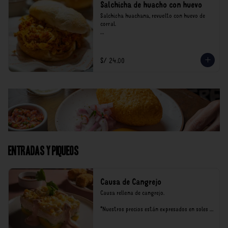
Salchicha de huacho con huevo
Salchicha huachana, revuelto con huevo de 
corral.

*Nuestros precios están expresados en soles e 
incluyen impuestos de ley y recargo al 
consumo.
S/ 24.00
Entradas y Piqueos
Causa de Cangrejo
Causa rellena de cangrejo.

*Nuestros precios están expresados en soles e 
incluyen impuestos de ley y recargo al 
consumo.