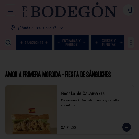
Abrir menu de navegación
Login
¿Dónde quieres pedir?
Amor a primera mordida - Fiesta de Sánguches
Bocata de Calamares
Calamares fritos, alioli verde y cebolla 
encurtida.

*Nuestros precios están expresados en soles e 
incluyen impuestos de ley y recargo al 
consumo.
S/ 34.00