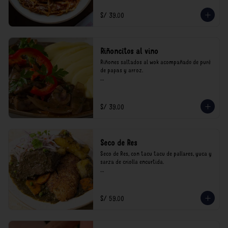
consumo.
S/ 39.00
Riñoncitos al vino
Riñones saltados al wok acompañado de puré 
de papas y arroz.

*Nuestros precios están expresados en soles e 
incluyen impuestos de ley y recargo al 
consumo.
S/ 39.00
Seco de Res
Seco de Res, con tacu tacu de pallares, yuca y 
sarza de criolla encurtida.

*Nuestros precios están expresados en soles e 
incluyen impuestos de ley y recargo al 
consumo.
S/ 59.00