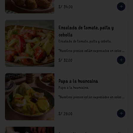
S/ 34.00
Ensalada de tomate, palta y
cebolla
Ensalada de tomate, palta y cebolla.

*Nuestros precios están expresados en soles e 
incluyen impuestos de ley y recargo al 
S/ 32.00
consumo.
Papa a la huancaína
Papa a la huancaína.

*Nuestros precios están expresados en soles e 
incluyen impuestos de ley y recargo al 
consumo.
S/ 29.00