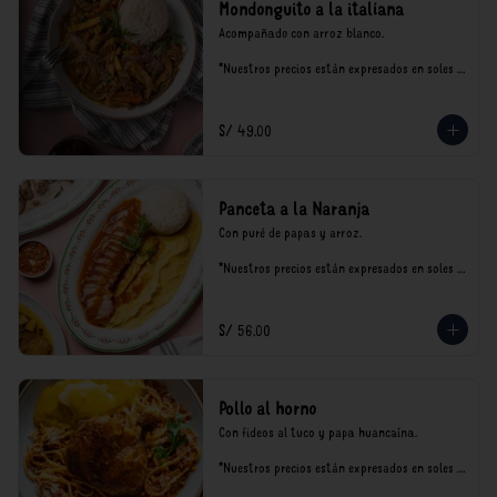
Mondonguito a la italiana
Acompañado con arroz blanco.

*Nuestros precios están expresados en soles e 
incluyen impuestos de ley y recargo al 
consumo.
S/ 49.00
Panceta a la Naranja
Con puré de papas y arroz.

*Nuestros precios están expresados en soles e 
incluyen impuestos de ley y recargo al 
consumo.
S/ 56.00
Pollo al horno
Con fideos al tuco y papa huancaína.

*Nuestros precios están expresados en soles e 
incluyen impuestos de ley y recargo al 