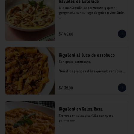
Ravioles de Estofado
A la mantequilla de parmesano y queso 
gorgonzola con su jugo de guiso y vino tinto.

*Nuestros precios están expresados en soles e 
incluyen impuestos de ley y recargo al 
consumo.
S/ 46.00
Rigatoni al tuco de ossobuco
Con queso parmesano.

*Nuestros precios están expresados en soles e 
incluyen impuestos de ley y recargo al 
consumo.
S/ 39.00
Rigatoni en Salsa Rosa
Cremosa en salsa picantita con queso 
parmesano.

*Nuestros precios están expresados en soles e 