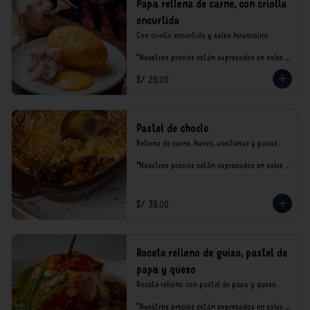
Papa rellena de carne, con criolla
encurtida
Con criolla encurtida y salsa huancaína.

*Nuestros precios están expresados en soles e 
incluyen impuestos de ley y recargo al 
S/ 29.00
consumo.
Pastel de choclo
Relleno de carne, huevo, aceitunas y pasas.

*Nuestros precios están expresados en soles e 
incluyen impuestos de ley y recargo al 
consumo.
S/ 39.00
Rocoto relleno de guiso, pastel de
papa y queso
Rocoto relleno con pastel de papa y queso.

*Nuestros precios están expresados en soles e 