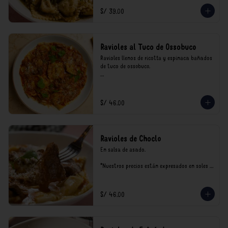
consumo.
S/ 39.00
Ravioles al Tuco de Ossobuco
Ravioles llenos de ricotta y espinaca bañados 
de tuco de ossobuco.

*Nuestros precios están expresados en soles e 
incluyen impuestos de ley y recargo al 
consumo.
S/ 46.00
Ravioles de Choclo
En salsa de asado.

*Nuestros precios están expresados en soles e 
incluyen impuestos de ley y recargo al 
consumo.
S/ 46.00