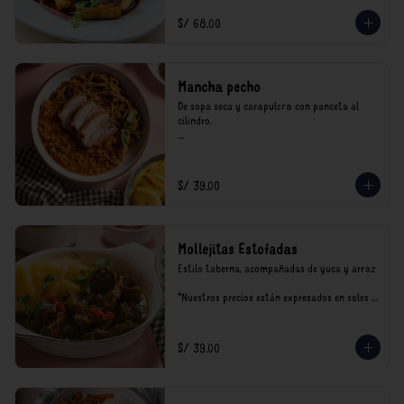
incluyen impuestos de ley y recargo al 
consumo.
S/ 68.00
Mancha pecho
De sopa seca y carapulcra con panceta al 
cilindro.

*Nuestros precios están expresados en soles e 
incluyen impuestos de ley y recargo al 
consumo.
S/ 39.00
Mollejitas Estofadas
Estilo taberna, acompañadas de yuca y arroz

*Nuestros precios están expresados en soles e 
incluyen impuestos de ley y recargo al 
consumo.
S/ 39.00