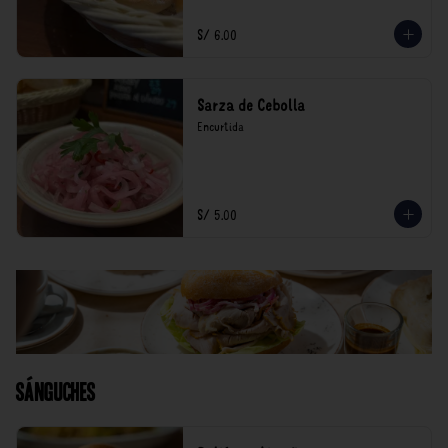
S/ 6.00
Sarza de Cebolla
Encurtida
S/ 5.00
Sánguches