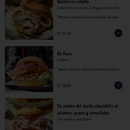
Butifarra Limeña
Jamón del país casero, lechuga, salsa criolla.

*Nuestros precios están expresados en soles e 
incluyen impuestos de ley y recargo al 
consumo.
S/ 24.00
De Pavo
Al horno

*Nuestro precios están expresados en soles e 
incluyen impuestos de ley y recargo al 
consumo.
S/ 29.00
De jamón del norte, chanchito al
cilindro, queso y encurtidos
Con verduras encurtidas.