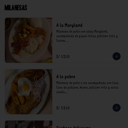
Milanesas
A la Maryland
Milanesa de pollo con salsa Maryland, 
acompañada de papas fritas, plátano frito y 
tocino.

*Nuestros precios están expresados en soles e 
incluyen impuestos de ley y recargo al 
S/ 53.00
consumo.
A lo pobre
Milanesa de pollo o res acompañada con tacu 
tacu de pallares, huevo, plátano frito y sarza 
criolla.

*Nuestros precios están expresados en soles e 
incluyen impuestos de ley y recargo al 
S/ 53.00
consumo.