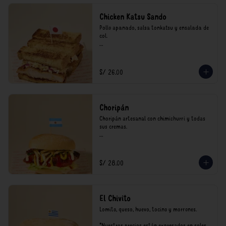
Chicken Katsu Sando
Pollo apanado, salsa tonkatsu y ensalada de 
col.

**Nuestros precios están expresados en soles 
e incluyen impuestos de ley y recargo al 
consumo.
S/ 26.00
Choripán
Choripán artesanal con chimichurri y todas 
sus cremas.

*Nuestros precios están expresados en soles e 
incluyen impuestos de ley y recargo al 
consumo.
S/ 28.00
El Chivito
Lomito, queso, huevo, tocino y morrones.

*Nuestros precios están expresados en soles e 