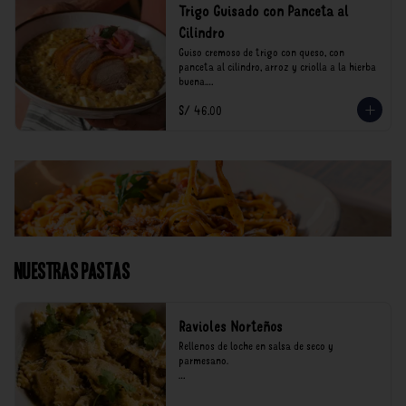
Trigo Guisado con Panceta al
Cilindro
Guiso cremoso de trigo con queso, con 
panceta al cilindro, arroz y criolla a la hierba 
buena.

S/ 46.00
*Nuestros precios están expresados en soles e 
incluyen impuestos de ley y recargo al 
consumo.
Nuestras Pastas
Ravioles Norteños
Rellenos de loche en salsa de seco y 
parmesano.

*Nuestros precios están expresados en soles e 
incluyen impuestos de ley y recargo al 