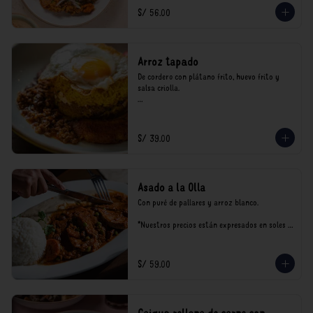
consumo.
S/ 56.00
Arroz tapado
De cordero con plátano frito, huevo frito y 
salsa criolla.

*Nuestros precios están expresados en soles e 
incluyen impuestos de ley y recargo al 
consumo.
S/ 39.00
Asado a la Olla
Con puré de pallares y arroz blanco.

*Nuestros precios están expresados en soles e 
incluyen impuestos de ley y recargo al 
consumo.
S/ 59.00