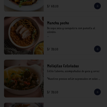
incluyen impuestos de ley y recargo al 
consumo.
S/ 68.00
Mancha pecho
De sopa seca y carapulcra con panceta al 
cilindro.

*Nuestros precios están expresados en soles e 
incluyen impuestos de ley y recargo al 
consumo.
S/ 39.00
Mollejitas Estofadas
Estilo taberna, acompañadas de yuca y arroz

*Nuestros precios están expresados en soles e 
incluyen impuestos de ley y recargo al 
consumo.
S/ 39.00