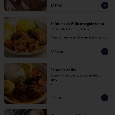
S/ 59.00
Estofado de Pollo con guindones
Estofado de Pollo con guindones.

*Nuestros precios están expresados en soles e 
incluyen impuestos de ley y recargo al 
consumo.
S/ 43.00
Estofado de Res
Casero, a la antigua con papa amarilla y 
arroz

*Nuestros precios están expresados en soles e 
incluyen impuestos de ley y recargo al 
consumo.
S/ 56.00