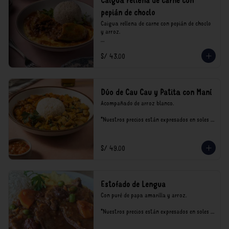
Caigua rellena de carne con
pepián de choclo
Caigua rellena de carne con pepián de choclo 
y arroz.

*Nuestros precios están expresados en soles e 
S/ 43.00
incluyen impuestos de ley y recargo al 
consumo.
Dúo de Cau Cau y Patita con Maní
Acompañado de arroz blanco.

*Nuestros precios están expresados en soles e 
incluyen impuestos de ley y recargo al 
consumo.
S/ 49.00
Estofado de Lengua
Con puré de papa amarilla y arroz.

*Nuestros precios están expresados en soles e 
incluyen impuestos de ley y recargo al 
consumo.