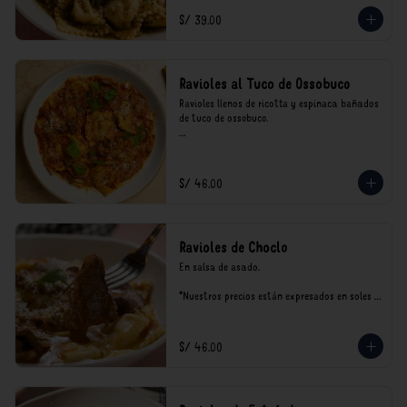
consumo.
S/ 39.00
Ravioles al Tuco de Ossobuco
Ravioles llenos de ricotta y espinaca bañados 
de tuco de ossobuco.

*Nuestros precios están expresados en soles e 
incluyen impuestos de ley y recargo al 
consumo.
S/ 46.00
Ravioles de Choclo
En salsa de asado.

*Nuestros precios están expresados en soles e 
incluyen impuestos de ley y recargo al 
consumo.
S/ 46.00