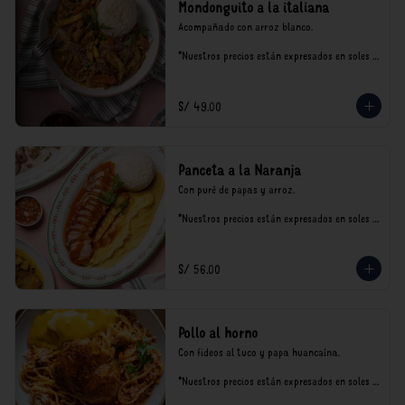
Mondonguito a la italiana
Acompañado con arroz blanco.

*Nuestros precios están expresados en soles e 
incluyen impuestos de ley y recargo al 
consumo.
S/ 49.00
Panceta a la Naranja
Con puré de papas y arroz.

*Nuestros precios están expresados en soles e 
incluyen impuestos de ley y recargo al 
consumo.
S/ 56.00
Pollo al horno
Con fideos al tuco y papa huancaína.

*Nuestros precios están expresados en soles e 
incluyen impuestos de ley y recargo al 