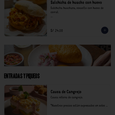
Salchicha de huacho con huevo
Salchicha huachana, revuelto con huevo de 
corral.

*Nuestros precios están expresados en soles e 
incluyen impuestos de ley y recargo al 
consumo.
S/ 24.00
Entradas y Piqueos
Causa de Cangrejo
Causa rellena de cangrejo.

*Nuestros precios están expresados en soles e 
incluyen impuestos de ley y recargo al 
consumo.