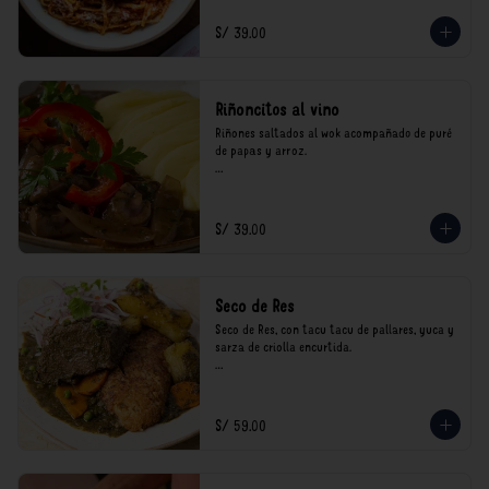
consumo.
S/ 39.00
Riñoncitos al vino
Riñones saltados al wok acompañado de puré 
de papas y arroz.

*Nuestros precios están expresados en soles e 
incluyen impuestos de ley y recargo al 
consumo.
S/ 39.00
Seco de Res
Seco de Res, con tacu tacu de pallares, yuca y 
sarza de criolla encurtida.

*Nuestros precios están expresados en soles e 
incluyen impuestos de ley y recargo al 
consumo.
S/ 59.00