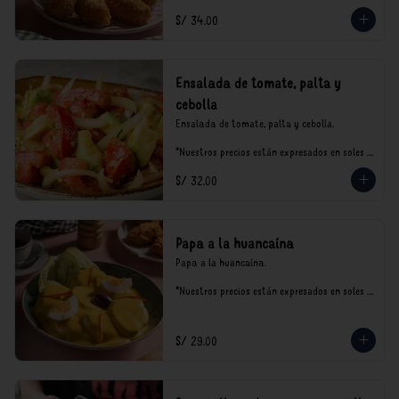
S/ 34.00
Ensalada de tomate, palta y
cebolla
Ensalada de tomate, palta y cebolla.

*Nuestros precios están expresados en soles e 
incluyen impuestos de ley y recargo al 
S/ 32.00
consumo.
Papa a la huancaína
Papa a la huancaína.

*Nuestros precios están expresados en soles e 
incluyen impuestos de ley y recargo al 
consumo.
S/ 29.00