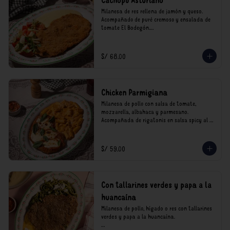
Cachopo Asturiano
Milanesa de res rellena de jamón y queso. 
Acompañado de puré cremoso y ensalada de 
tomate El Bodegón.

*Nuestros precios están expresados en soles e 
incluyen impuestos de ley y recargo al 
S/ 68.00
consumo.
Chicken Parmigiana
Milanesa de pollo con salsa de tomate, 
mozzarella, albahaca y parmesano. 
Acompañada de rigatonis en salsa spicy al 
vodka rosso cremoso.

*Nuestros precios están expresados en soles e 
S/ 59.00
incluyen impuestos de ley y recargo al 
consumo.
Con tallarines verdes y papa a la
huancaína
Milanesa de pollo, hígado o res con tallarines 
verdes y papa a la huancaína.
