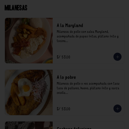
Milanesas
A la Maryland
Milanesa de pollo con salsa Maryland, 
acompañada de papas fritas, plátano frito y 
tocino.

*Nuestros precios están expresados en soles e 
incluyen impuestos de ley y recargo al 
S/ 53.00
consumo.
A lo pobre
Milanesa de pollo o res acompañada con tacu 
tacu de pallares, huevo, plátano frito y sarza 
criolla.

*Nuestros precios están expresados en soles e 
incluyen impuestos de ley y recargo al 
S/ 53.00
consumo.