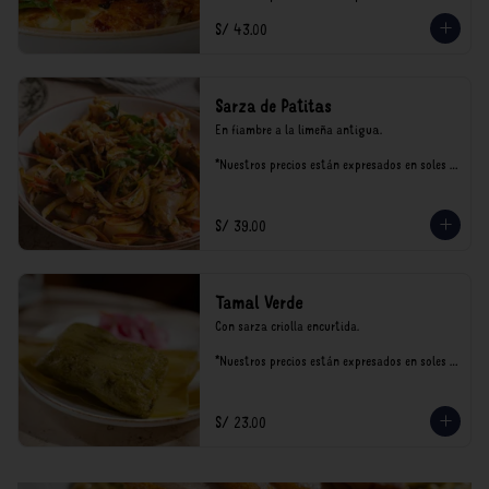
incluyen impuestos de ley y recargo al 
S/ 43.00
consumo.
Sarza de Patitas
En fiambre a la limeña antigua.

*Nuestros precios están expresados en soles e 
incluyen impuestos de ley y recargo al 
consumo.
S/ 39.00
Tamal Verde
Con sarza criolla encurtida.

*Nuestros precios están expresados en soles e 
incluyen impuestos de ley y recargo al 
consumo.
S/ 23.00