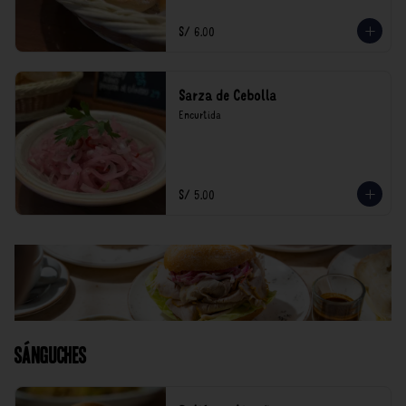
S/ 6.00
Sarza de Cebolla
Encurtida
S/ 5.00
Sánguches