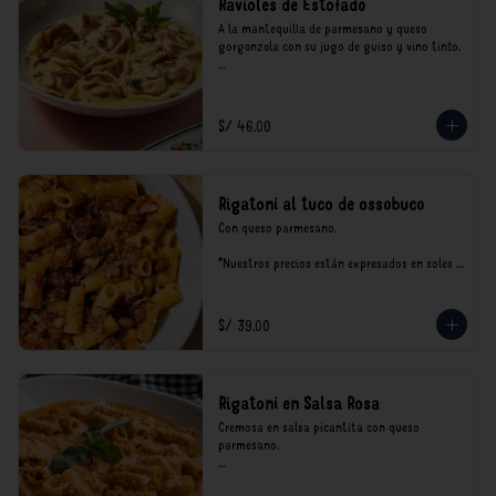
Ravioles de Estofado
A la mantequilla de parmesano y queso 
gorgonzola con su jugo de guiso y vino tinto.

*Nuestros precios están expresados en soles e 
incluyen impuestos de ley y recargo al 
consumo.
S/ 46.00
Rigatoni al tuco de ossobuco
Con queso parmesano.

*Nuestros precios están expresados en soles e 
incluyen impuestos de ley y recargo al 
consumo.
S/ 39.00
Rigatoni en Salsa Rosa
Cremosa en salsa picantita con queso 
parmesano.

*Nuestros precios están expresados en soles e 