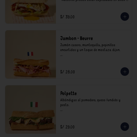
incluyen impuestos de ley y recargo al 
consumo.
S/ 39.00
Jambon - Beurre
Jamón casero, mantequilla, pepinillos 
encurtidos y un toque de mostaza dijon.

*Nuestros precios están expresados en soles e 
incluyen impuestos de ley y recargo al 
consumo.
S/ 28.00
Polpette
Albóndigas al pomodoro, queso fundido y 
pesto.

*Nuestros precios están expresados en soles e 
incluyen impuestos de ley y recargo al 
consumo.
S/ 29.00