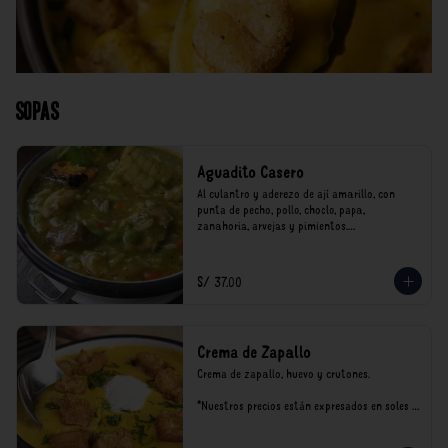
Sopas
Aguadito Casero
Al culantro y aderezo de ají amarillo, con 
punta de pecho, pollo, choclo, papa, 
zanahoria, arvejas y pimientos.

*Nuestros precios están expresados en soles e 
incluyen impuestos de ley y recargo al 
S/ 37.00
consumo.
Crema de Zapallo
Crema de zapallo, huevo y crutones.

*Nuestros precios están expresados en soles e 
incluyen impuestos de ley y recargo al 
consumo.