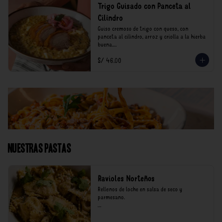
Trigo Guisado con Panceta al
Cilindro
Guiso cremoso de trigo con queso, con 
panceta al cilindro, arroz y criolla a la hierba 
buena.

S/ 46.00
*Nuestros precios están expresados en soles e 
incluyen impuestos de ley y recargo al 
consumo.
Nuestras Pastas
Ravioles Norteños
Rellenos de loche en salsa de seco y 
parmesano.

*Nuestros precios están expresados en soles e 
incluyen impuestos de ley y recargo al 