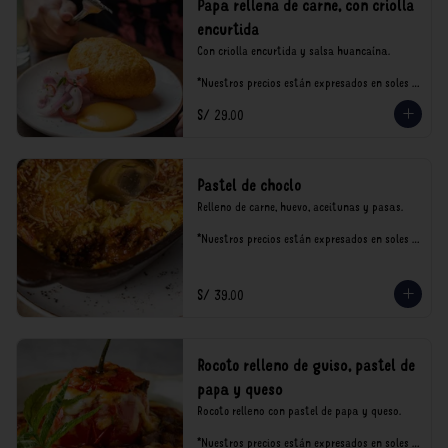
Papa rellena de carne, con criolla
encurtida
Con criolla encurtida y salsa huancaína.

*Nuestros precios están expresados en soles e 
incluyen impuestos de ley y recargo al 
S/ 29.00
consumo.
Pastel de choclo
Relleno de carne, huevo, aceitunas y pasas.

*Nuestros precios están expresados en soles e 
incluyen impuestos de ley y recargo al 
consumo.
S/ 39.00
Rocoto relleno de guiso, pastel de
papa y queso
Rocoto relleno con pastel de papa y queso.

*Nuestros precios están expresados en soles e 