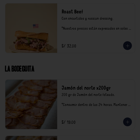
Roast Beef
Con encurtidos y russian dressing.

*Nuestros precios están expresados en soles e 
incluyen impuestos de ley y recargo al 
consumo.
S/ 32.00
La Bodeguita
Jamón del norte x200gr
200 gr de Jamón del norte feteado. 

*Consumir dentro de las 24 horas. Mantener 
en refrigeración.

Nuestro precios están expresados en soles e 
incluyen impuestos de ley y recargo al 
S/ 19.00
consumo.