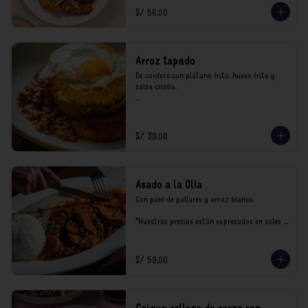
consumo.
S/ 56.00
Arroz tapado
De cordero con plátano frito, huevo frito y 
salsa criolla.

*Nuestros precios están expresados en soles e 
incluyen impuestos de ley y recargo al 
consumo.
S/ 39.00
Asado a la Olla
Con puré de pallares y arroz blanco.

*Nuestros precios están expresados en soles e 
incluyen impuestos de ley y recargo al 
consumo.
S/ 59.00