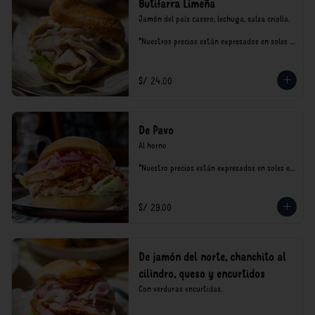
Butifarra Limeña
Jamón del país casero, lechuga, salsa criolla.

*Nuestros precios están expresados en soles e 
incluyen impuestos de ley y recargo al 
consumo.
S/ 24.00
De Pavo
Al horno

*Nuestro precios están expresados en soles e 
incluyen impuestos de ley y recargo al 
consumo.
S/ 29.00
De jamón del norte, chanchito al
cilindro, queso y encurtidos
Con verduras encurtidas.