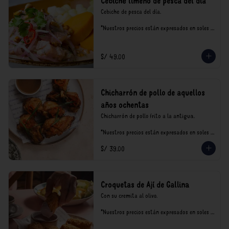
Cebiche limeño de pesca del día
Cebiche de pesca del día.

*Nuestros precios están expresados en soles e 
incluyen impuestos de ley y recargo al 
consumo.
S/ 49.00
Chicharrón de pollo de aquellos
años ochentas
Chicharrón de pollo frito a la antigua.

*Nuestros precios están expresados en soles e 
incluyen impuestos de ley y recargo al 
S/ 39.00
consumo.
Croquetas de Ají de Gallina
Con su cremita al olivo.

*Nuestros precios están expresados en soles e 
incluyen impuestos de ley y recargo al 
consumo.