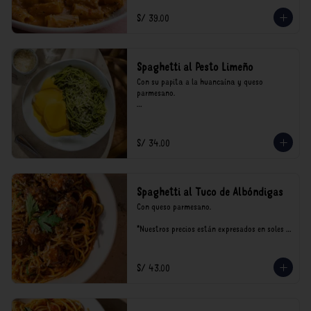
incluyen impuestos de ley y recargo al 
consumo.
S/ 39.00
Spaghetti al Pesto Limeño
Con su papita a la huancaína y queso 
parmesano.

*Nuestros precios están expresados en soles e 
incluyen impuestos de ley y recargo al 
consumo.
S/ 34.00
Spaghetti al Tuco de Albóndigas
Con queso parmesano.

*Nuestros precios están expresados en soles e 
incluyen impuestos de ley y recargo al 
consumo.
S/ 43.00