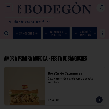
Abrir menu de navegación
Login
¿Dónde quieres pedir?
Amor a primera mordida - Fiesta de Sánguches
Bocata de Calamares
Calamares fritos, alioli verde y cebolla 
encurtida.

*Nuestros precios están expresados en soles e 
incluyen impuestos de ley y recargo al 
consumo.
S/ 34.00