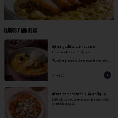
Guisos y Minutas
Ají de gallina bien casero
Acompañado de arroz blanco.

*Nuestros precios están expresados en soles e 
incluyen impuestos de ley y recargo al 
consumo.
S/ 43.00
Arroz con chancho a la antigua
Salteado al wok, acompañado de salsa criolla 
de cebolla y palta.

*Nuestros precios están expresados en soles e 
incluyen impuestos de ley y recargo al 