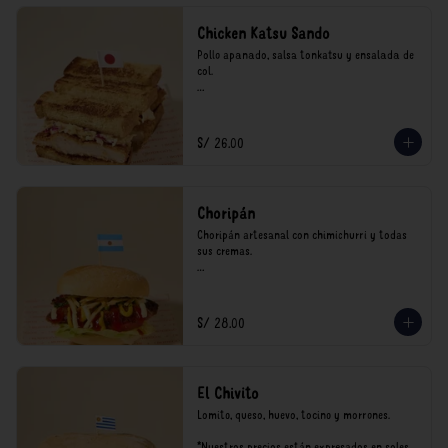
Chicken Katsu Sando
Pollo apanado, salsa tonkatsu y ensalada de 
col.

**Nuestros precios están expresados en soles 
e incluyen impuestos de ley y recargo al 
consumo.
S/ 26.00
Choripán
Choripán artesanal con chimichurri y todas 
sus cremas.

*Nuestros precios están expresados en soles e 
incluyen impuestos de ley y recargo al 
consumo.
S/ 28.00
El Chivito
Lomito, queso, huevo, tocino y morrones.

*Nuestros precios están expresados en soles e 