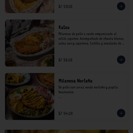
*Nuestros precios están expresados en soles e 
S/ 53.00
incluyen impuestos de ley y recargo al 
consumo.
Katsu
Milanesa de pollo o cerdo empanizado al 
estilo japones. Acompañado de chaufa blanco, 
salsa curry japonesa, tortilla y ensalada de 
col.

*Nuestros precios están expresados en soles e 
S/ 56.00
incluyen impuestos de ley y recargo al 
consumo.
Milanesa Norteña
De pollo con arroz verde norteño y papita 
huancaína.

*Nuestros precios están expresados en soles e 
incluyen impuestos de ley y recargo al 
consumo.
S/ 54.00