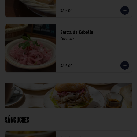
S/ 6.00
Sarza de Cebolla
Encurtida
S/ 5.00
Sánguches