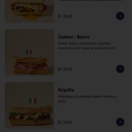
incluyen impuestos de ley y recargo al 
consumo.
S/ 39.00
Jambon - Beurre
Jamón casero, mantequilla, pepinillos 
encurtidos y un toque de mostaza dijon.

*Nuestros precios están expresados en soles e 
incluyen impuestos de ley y recargo al 
consumo.
S/ 28.00
Polpette
Albóndigas al pomodoro, queso fundido y 
pesto.

*Nuestros precios están expresados en soles e 
incluyen impuestos de ley y recargo al 
consumo.
S/ 29.00