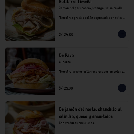
Butifarra Limeña
Jamón del país casero, lechuga, salsa criolla.

*Nuestros precios están expresados en soles e 
incluyen impuestos de ley y recargo al 
consumo.
S/ 24.00
De Pavo
Al horno

*Nuestro precios están expresados en soles e 
incluyen impuestos de ley y recargo al 
consumo.
S/ 29.00
De jamón del norte, chanchito al
cilindro, queso y encurtidos
Con verduras encurtidas.