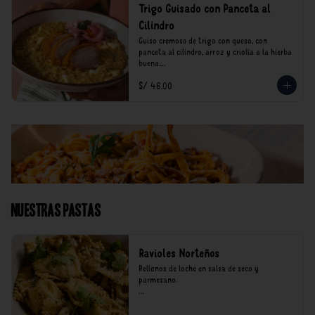
Trigo Guisado con Panceta al
Cilindro
Guiso cremoso de trigo con queso, con 
panceta al cilindro, arroz y criolla a la hierba 
buena.

S/ 46.00
*Nuestros precios están expresados en soles e 
incluyen impuestos de ley y recargo al 
consumo.
Nuestras Pastas
Ravioles Norteños
Rellenos de loche en salsa de seco y 
parmesano.

*Nuestros precios están expresados en soles e 
incluyen impuestos de ley y recargo al 