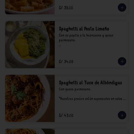
incluyen impuestos de ley y recargo al 
consumo.
S/ 39.00
Spaghetti al Pesto Limeño
Con su papita a la huancaína y queso 
parmesano.

*Nuestros precios están expresados en soles e 
incluyen impuestos de ley y recargo al 
consumo.
S/ 34.00
Spaghetti al Tuco de Albóndigas
Con queso parmesano.

*Nuestros precios están expresados en soles e 
incluyen impuestos de ley y recargo al 
consumo.
S/ 43.00