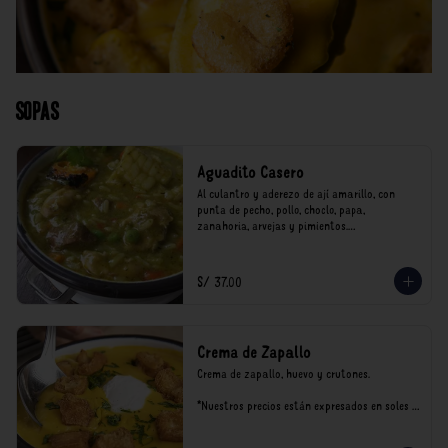
Sopas
Aguadito Casero
Al culantro y aderezo de ají amarillo, con 
punta de pecho, pollo, choclo, papa, 
zanahoria, arvejas y pimientos.

*Nuestros precios están expresados en soles e 
incluyen impuestos de ley y recargo al 
S/ 37.00
consumo.
Crema de Zapallo
Crema de zapallo, huevo y crutones.

*Nuestros precios están expresados en soles e 
incluyen impuestos de ley y recargo al 
consumo.