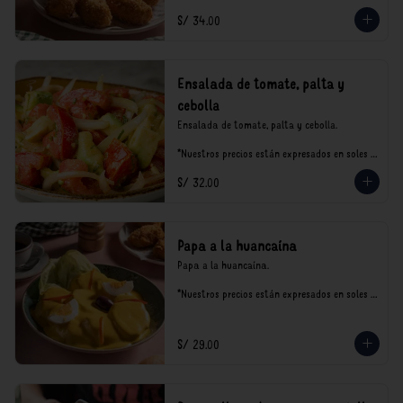
S/ 34.00
Ensalada de tomate, palta y
cebolla
Ensalada de tomate, palta y cebolla.

*Nuestros precios están expresados en soles e 
incluyen impuestos de ley y recargo al 
S/ 32.00
consumo.
Papa a la huancaína
Papa a la huancaína.

*Nuestros precios están expresados en soles e 
incluyen impuestos de ley y recargo al 
consumo.
S/ 29.00