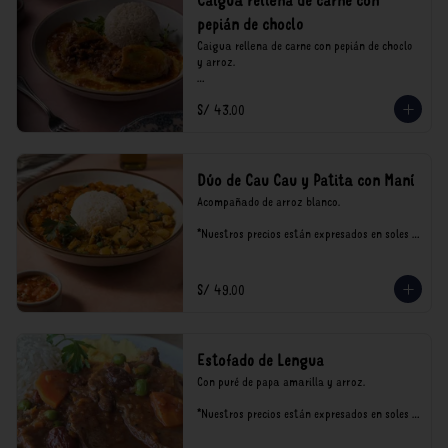
Caigua rellena de carne con
pepián de choclo
Caigua rellena de carne con pepián de choclo 
y arroz.

*Nuestros precios están expresados en soles e 
S/ 43.00
incluyen impuestos de ley y recargo al 
consumo.
Dúo de Cau Cau y Patita con Maní
Acompañado de arroz blanco.

*Nuestros precios están expresados en soles e 
incluyen impuestos de ley y recargo al 
consumo.
S/ 49.00
Estofado de Lengua
Con puré de papa amarilla y arroz.

*Nuestros precios están expresados en soles e 
incluyen impuestos de ley y recargo al 
consumo.