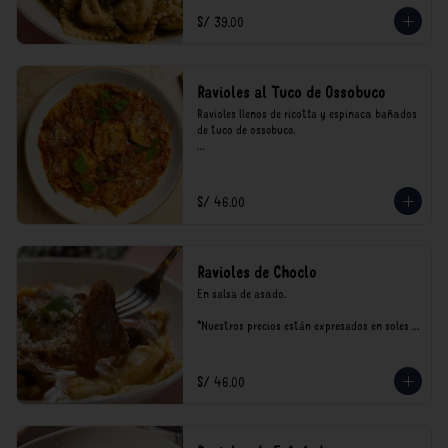
consumo.
S/ 39.00
Ravioles al Tuco de Ossobuco
Ravioles llenos de ricotta y espinaca bañados 
de tuco de ossobuco.

*Nuestros precios están expresados en soles e 
incluyen impuestos de ley y recargo al 
consumo.
S/ 46.00
Ravioles de Choclo
En salsa de asado.

*Nuestros precios están expresados en soles e 
incluyen impuestos de ley y recargo al 
consumo.
S/ 46.00