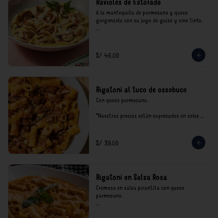
Ravioles de Estofado
A la mantequilla de parmesano y queso 
gorgonzola con su jugo de guiso y vino tinto.

*Nuestros precios están expresados en soles e 
incluyen impuestos de ley y recargo al 
consumo.
S/ 46.00
Rigatoni al tuco de ossobuco
Con queso parmesano.

*Nuestros precios están expresados en soles e 
incluyen impuestos de ley y recargo al 
consumo.
S/ 39.00
Rigatoni en Salsa Rosa
Cremosa en salsa picantita con queso 
parmesano.

*Nuestros precios están expresados en soles e 