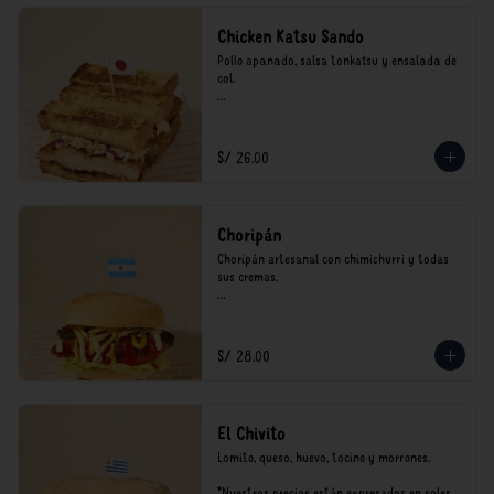
Chicken Katsu Sando
Pollo apanado, salsa tonkatsu y ensalada de 
col.

**Nuestros precios están expresados en soles 
e incluyen impuestos de ley y recargo al 
consumo.
S/ 26.00
Choripán
Choripán artesanal con chimichurri y todas 
sus cremas.

*Nuestros precios están expresados en soles e 
incluyen impuestos de ley y recargo al 
consumo.
S/ 28.00
El Chivito
Lomito, queso, huevo, tocino y morrones.

*Nuestros precios están expresados en soles e 