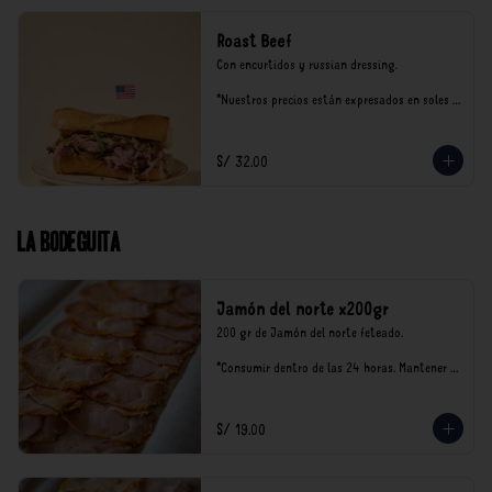
Roast Beef
Con encurtidos y russian dressing.

*Nuestros precios están expresados en soles e 
incluyen impuestos de ley y recargo al 
consumo.
S/ 32.00
La Bodeguita
Jamón del norte x200gr
200 gr de Jamón del norte feteado. 

*Consumir dentro de las 24 horas. Mantener 
en refrigeración.

Nuestro precios están expresados en soles e 
incluyen impuestos de ley y recargo al 
S/ 19.00
consumo.