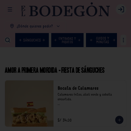
Abrir menu de navegación
Login
¿Dónde quieres pedir?
Amor a primera mordida - Fiesta de Sánguches
Bocata de Calamares
Calamares fritos, alioli verde y cebolla 
encurtida.

*Nuestros precios están expresados en soles e 
incluyen impuestos de ley y recargo al 
consumo.
S/ 34.00