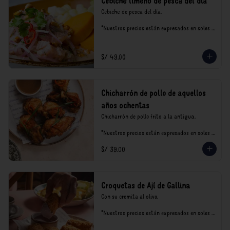
Cebiche limeño de pesca del día
Cebiche de pesca del día.

*Nuestros precios están expresados en soles e 
incluyen impuestos de ley y recargo al 
consumo.
S/ 49.00
Chicharrón de pollo de aquellos
años ochentas
Chicharrón de pollo frito a la antigua.

*Nuestros precios están expresados en soles e 
incluyen impuestos de ley y recargo al 
S/ 39.00
consumo.
Croquetas de Ají de Gallina
Con su cremita al olivo.

*Nuestros precios están expresados en soles e 
incluyen impuestos de ley y recargo al 
consumo.