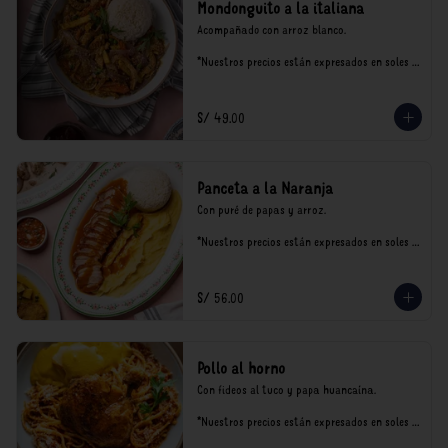
Mondonguito a la italiana
Acompañado con arroz blanco.

*Nuestros precios están expresados en soles e 
incluyen impuestos de ley y recargo al 
consumo.
S/ 49.00
Panceta a la Naranja
Con puré de papas y arroz.

*Nuestros precios están expresados en soles e 
incluyen impuestos de ley y recargo al 
consumo.
S/ 56.00
Pollo al horno
Con fideos al tuco y papa huancaína.

*Nuestros precios están expresados en soles e 
incluyen impuestos de ley y recargo al 