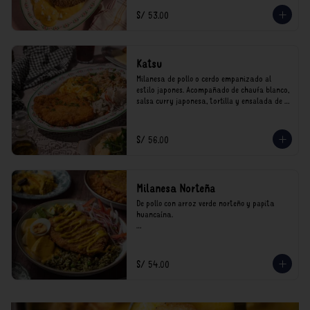
*Nuestros precios están expresados en soles e 
S/ 53.00
incluyen impuestos de ley y recargo al 
consumo.
Katsu
Milanesa de pollo o cerdo empanizado al 
estilo japones. Acompañado de chaufa blanco, 
salsa curry japonesa, tortilla y ensalada de 
col.

*Nuestros precios están expresados en soles e 
S/ 56.00
incluyen impuestos de ley y recargo al 
consumo.
Milanesa Norteña
De pollo con arroz verde norteño y papita 
huancaína.

*Nuestros precios están expresados en soles e 
incluyen impuestos de ley y recargo al 
consumo.
S/ 54.00