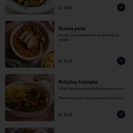
incluyen impuestos de ley y recargo al 
consumo.
S/ 68.00
Mancha pecho
De sopa seca y carapulcra con panceta al 
cilindro.

*Nuestros precios están expresados en soles e 
incluyen impuestos de ley y recargo al 
consumo.
S/ 39.00
Mollejitas Estofadas
Estilo taberna, acompañadas de yuca y arroz

*Nuestros precios están expresados en soles e 
incluyen impuestos de ley y recargo al 
consumo.
S/ 39.00