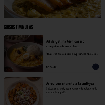
Guisos y Minutas
Ají de gallina bien casero
Acompañado de arroz blanco.

*Nuestros precios están expresados en soles e 
incluyen impuestos de ley y recargo al 
consumo.
S/ 43.00
Arroz con chancho a la antigua
Salteado al wok, acompañado de salsa criolla 
de cebolla y palta.

*Nuestros precios están expresados en soles e 
incluyen impuestos de ley y recargo al 