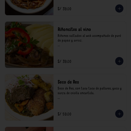
consumo.
S/ 39.00
Riñoncitos al vino
Riñones saltados al wok acompañado de puré 
de papas y arroz.

*Nuestros precios están expresados en soles e 
incluyen impuestos de ley y recargo al 
consumo.
S/ 39.00
Seco de Res
Seco de Res, con tacu tacu de pallares, yuca y 
sarza de criolla encurtida.

*Nuestros precios están expresados en soles e 
incluyen impuestos de ley y recargo al 
consumo.
S/ 59.00