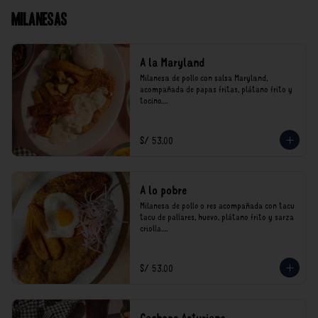
Milanesas
A la Maryland
Milanesa de pollo con salsa Maryland, 
acompañada de papas fritas, plátano frito y 
tocino.

*Nuestros precios están expresados en soles e 
incluyen impuestos de ley y recargo al 
S/ 53.00
consumo.
A lo pobre
Milanesa de pollo o res acompañada con tacu 
tacu de pallares, huevo, plátano frito y sarza 
criolla.

*Nuestros precios están expresados en soles e 
incluyen impuestos de ley y recargo al 
S/ 53.00
consumo.