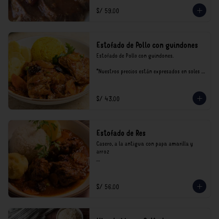
S/ 59.00
Estofado de Pollo con guindones
Estofado de Pollo con guindones.

*Nuestros precios están expresados en soles e 
incluyen impuestos de ley y recargo al 
consumo.
S/ 43.00
Estofado de Res
Casero, a la antigua con papa amarilla y 
arroz

*Nuestros precios están expresados en soles e 
incluyen impuestos de ley y recargo al 
consumo.
S/ 56.00