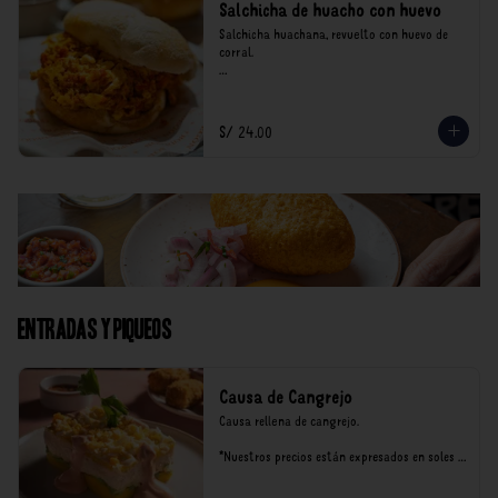
Salchicha de huacho con huevo
Salchicha huachana, revuelto con huevo de 
corral.

*Nuestros precios están expresados en soles e 
incluyen impuestos de ley y recargo al 
consumo.
S/ 24.00
Entradas y Piqueos
Causa de Cangrejo
Causa rellena de cangrejo.

*Nuestros precios están expresados en soles e 
incluyen impuestos de ley y recargo al 
consumo.