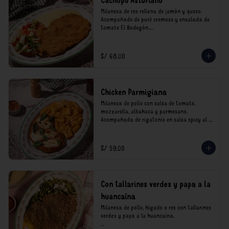
Cachopo Asturiano
Milanesa de res rellena de jamón y queso. 
Acompañado de puré cremoso y ensalada de 
tomate El Bodegón.

*Nuestros precios están expresados en soles e 
incluyen impuestos de ley y recargo al 
S/ 68.00
consumo.
Chicken Parmigiana
Milanesa de pollo con salsa de tomate, 
mozzarella, albahaca y parmesano. 
Acompañada de rigatonis en salsa spicy al 
vodka rosso cremoso.

*Nuestros precios están expresados en soles e 
S/ 59.00
incluyen impuestos de ley y recargo al 
consumo.
Con tallarines verdes y papa a la
huancaína
Milanesa de pollo, hígado o res con tallarines 
verdes y papa a la huancaína.
