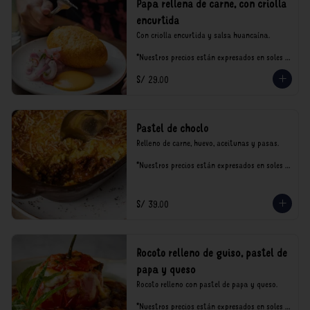
Papa rellena de carne, con criolla
encurtida
Con criolla encurtida y salsa huancaína.

*Nuestros precios están expresados en soles e 
incluyen impuestos de ley y recargo al 
S/ 29.00
consumo.
Pastel de choclo
Relleno de carne, huevo, aceitunas y pasas.

*Nuestros precios están expresados en soles e 
incluyen impuestos de ley y recargo al 
consumo.
S/ 39.00
Rocoto relleno de guiso, pastel de
papa y queso
Rocoto relleno con pastel de papa y queso.

*Nuestros precios están expresados en soles e 