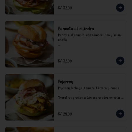
S/ 32.00
Panceta al cilindro
Panceta al cilindro, con camote frito y salsa 
criolla

*Nuestros precios están expresados en soles e 
incluyen impuestos de ley y recargo al 
consumo.
S/ 32.00
Pejerrey
Pejerrey, lechuga, tomate, tártara y criolla.

*Nuestros precios están expresados en soles e 
incluyen impuestos de ley y recargo al 
consumo.
S/ 29.00