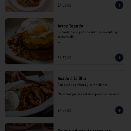
consumo.
S/ 56.00
Arroz tapado
De cordero con plátano frito, huevo frito y 
salsa criolla.

*Nuestros precios están expresados en soles e 
incluyen impuestos de ley y recargo al 
consumo.
S/ 39.00
Asado a la Olla
Con puré de pallares y arroz blanco.

*Nuestros precios están expresados en soles e 
incluyen impuestos de ley y recargo al 
consumo.
S/ 59.00