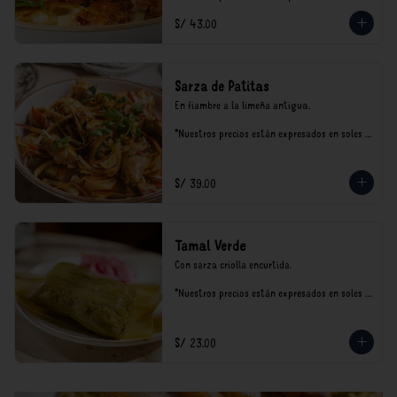
incluyen impuestos de ley y recargo al 
S/ 43.00
consumo.
Sarza de Patitas
En fiambre a la limeña antigua.

*Nuestros precios están expresados en soles e 
incluyen impuestos de ley y recargo al 
consumo.
S/ 39.00
Tamal Verde
Con sarza criolla encurtida.

*Nuestros precios están expresados en soles e 
incluyen impuestos de ley y recargo al 
consumo.
S/ 23.00