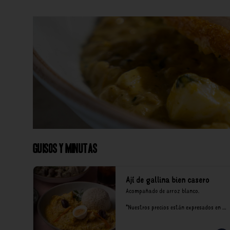
Guisos y Minutas
Ají de gallina bien casero
Acompañado de arroz blanco.

*Nuestros precios están expresados en 
soles e incluyen impuestos de ley y 
recargo al consumo.