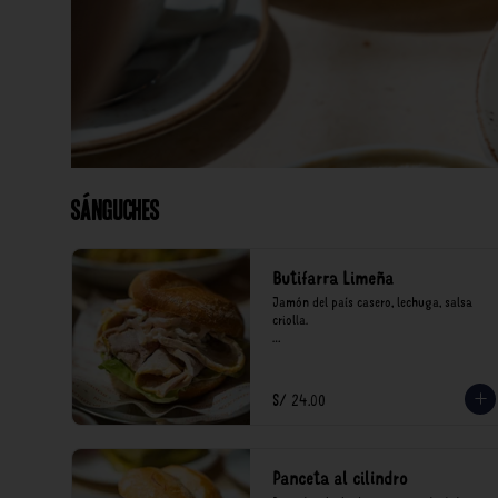
Sánguches
Butifarra Limeña
Jamón del país casero, lechuga, salsa 
criolla.

*Nuestros precios están expresados en 
soles e incluyen impuestos de ley y 
recargo al consumo.
S/ 24.00
Panceta al cilindro