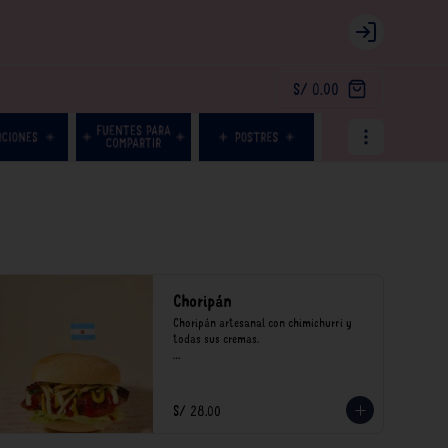
Login
S/ 0.00
Choripán
Choripán artesanal con chimichurri y 
todas sus cremas.

*Nuestros precios están expresados en 
soles e incluyen impuestos de ley y 
recargo al consumo.
S/ 28.00