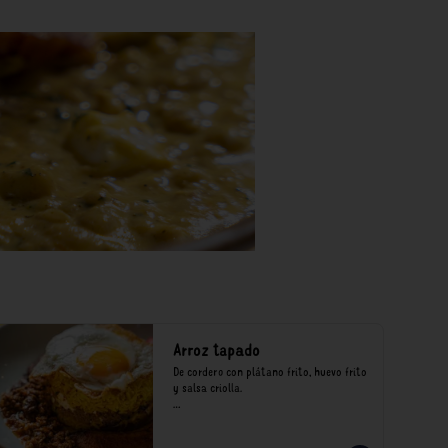
Arroz tapado
De cordero con plátano frito, huevo frito 
y salsa criolla.

*Nuestros precios están expresados en 
soles e incluyen impuestos de ley y 