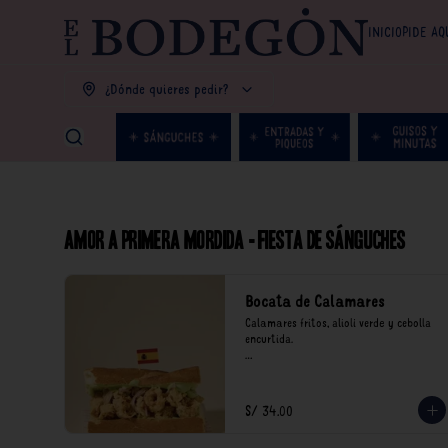
INICIO
PIDE AQ
¿Dónde quieres pedir?
Amor a primera mordida - Fiesta de Sánguches
Bocata de Calamares
Calamares fritos, alioli verde y cebolla 
encurtida.

*Nuestros precios están expresados en 
soles e incluyen impuestos de ley y 
recargo al consumo.
S/ 34.00