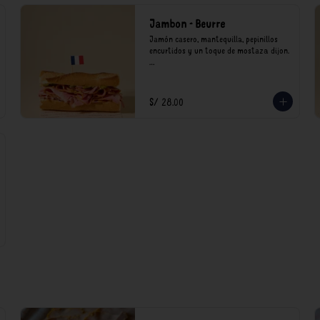
Jambon - Beurre
Jamón casero, mantequilla, pepinillos 
encurtidos y un toque de mostaza dijon.

*Nuestros precios están expresados en 
soles e incluyen impuestos de ley y 
recargo al consumo.
S/ 28.00