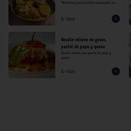
*Nuestros precios están expresados en 
soles e incluyen impuestos de ley y 
recargo al consumo.
S/ 29.00
Rocoto relleno de guiso,
pastel de papa y queso
Rocoto relleno con pastel de papa y 
queso.

*Nuestros precios están expresados en 
S/ 43.00
soles e incluyen impuestos de ley y 
recargo al consumo.