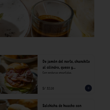
De jamón del norte, chanchito
al cilindro, queso y
encurtidos
Con verduras encurtidas.
S/ 32.00
Salchicha de huacho con