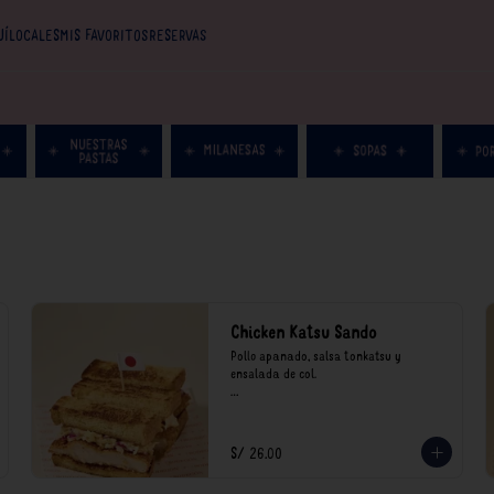
UÍ
LOCALES
MIS FAVORITOS
RESERVAS
Chicken Katsu Sando
Pollo apanado, salsa tonkatsu y 
ensalada de col.

**Nuestros precios están expresados en 
soles e incluyen impuestos de ley y 
recargo al consumo.
S/ 26.00