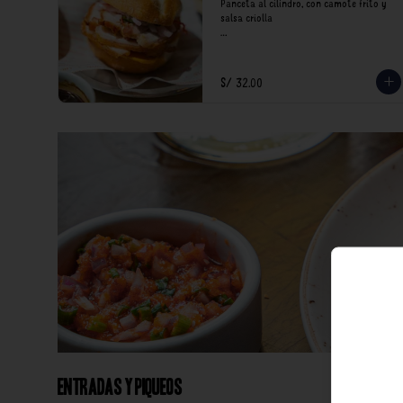
Panceta al cilindro, con camote frito y 
salsa criolla

*Nuestros precios están expresados en 
soles e incluyen impuestos de ley y 
recargo al consumo.
S/ 32.00
Entradas y Piqueos