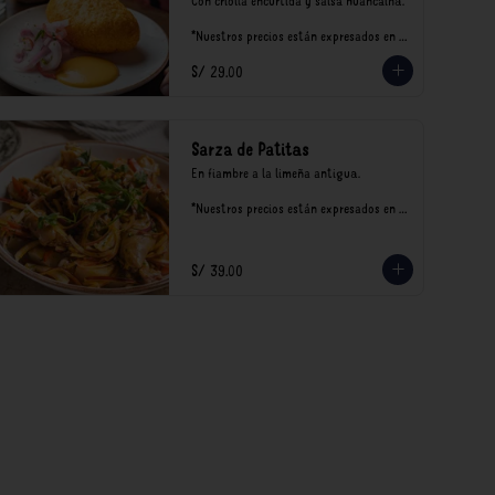
Con criolla encurtida y salsa huancaína.

*Nuestros precios están expresados en 
soles e incluyen impuestos de ley y 
S/ 29.00
recargo al consumo.
Sarza de Patitas
En fiambre a la limeña antigua.

*Nuestros precios están expresados en 
soles e incluyen impuestos de ley y 
recargo al consumo.
S/ 39.00