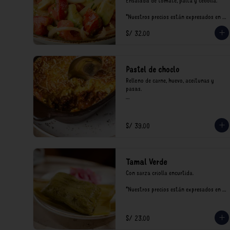
Ensalada de tomate, palta y cebolla.

*Nuestros precios están expresados en 
soles e incluyen impuestos de ley y 
S/ 32.00
recargo al consumo.
Pastel de choclo
Relleno de carne, huevo, aceitunas y 
pasas.

*Nuestros precios están expresados en 
soles e incluyen impuestos de ley y 
recargo al consumo.
S/ 39.00
Tamal Verde
Con sarza criolla encurtida.

*Nuestros precios están expresados en 
soles e incluyen impuestos de ley y 
recargo al consumo.
S/ 23.00