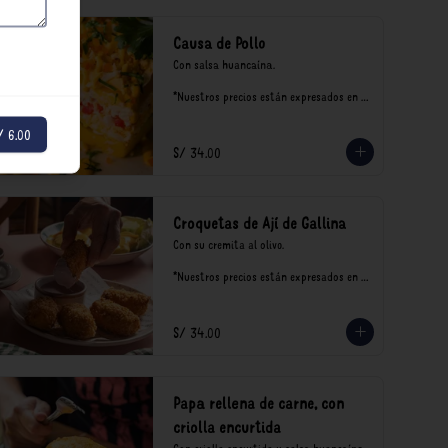
Causa de Pollo
Con salsa huancaína.

*Nuestros precios están expresados en 
soles e incluyen impuestos de ley y 
recargo al consumo.
/ 6.00
S/ 34.00
Croquetas de Ají de Gallina
Con su cremita al olivo.

*Nuestros precios están expresados en 
soles e incluyen impuestos de ley y 
recargo al consumo.
S/ 34.00
Papa rellena de carne, con
criolla encurtida