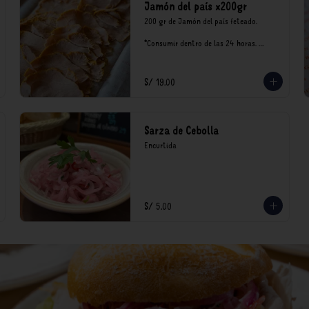
Jamón del país x200gr
200 gr de Jamón del país feteado. 

*Consumir dentro de las 24 horas. 
Mantener en refrigeración.

Nuestro precios están expresados en 
soles e incluyen impuestos de ley y 
S/ 19.00
recargo al consumo.
Sarza de Cebolla
Encurtida
S/ 5.00