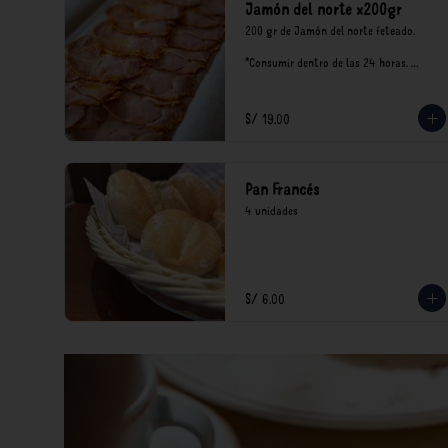
Jamón del norte x200gr
200 gr de Jamón del norte feteado. 

*Consumir dentro de las 24 horas. 
Mantener en refrigeración.

Nuestro precios están expresados en 
soles e incluyen impuestos de ley y 
S/ 19.00
recargo al consumo.
Pan Francés
4 unidades
S/ 6.00