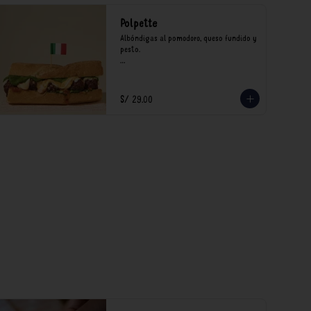
Polpette
Albóndigas al pomodoro, queso fundido y 
pesto.

*Nuestros precios están expresados en 
soles e incluyen impuestos de ley y 
recargo al consumo.
S/ 29.00