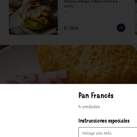
Pejerrey, lechuga, tomate, tártara y 
criolla.

*Nuestros precios están expresados en 
soles e incluyen impuestos de ley y 
recargo al consumo.
S/ 29.00
Pan Francés
4 unidades
Instrucciones especiales