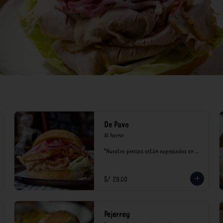
De Pavo
Al horno

*Nuestro precios están expresados en 
soles e incluyen impuestos de ley y 
recargo al consumo.
S/ 29.00
Pejerrey