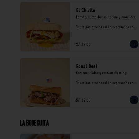
El Chivito
Lomito, queso, huevo, tocino y morrones.

*Nuestros precios están expresados en 
soles e incluyen impuestos de ley y 
recargo al consumo.
S/ 39.00
Roast Beef
Con encurtidos y russian dressing.

*Nuestros precios están expresados en 
soles e incluyen impuestos de ley y 
recargo al consumo.
S/ 32.00
La Bodeguita