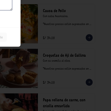
Causa de Pollo
Con salsa huancaína.

*Nuestros precios están expresados en 
soles e incluyen impuestos de ley y 
recargo al consumo.
le
S/ 34.00
Croquetas de Ají de Gallina
Con su cremita al olivo.

*Nuestros precios están expresados en 
soles e incluyen impuestos de ley y 
recargo al consumo.
S/ 34.00
Papa rellena de carne, con
criolla encurtida