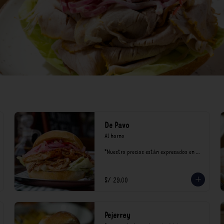
De Pavo
Al horno

*Nuestro precios están expresados en 
soles e incluyen impuestos de ley y 
recargo al consumo.
S/ 29.00
Pejerrey