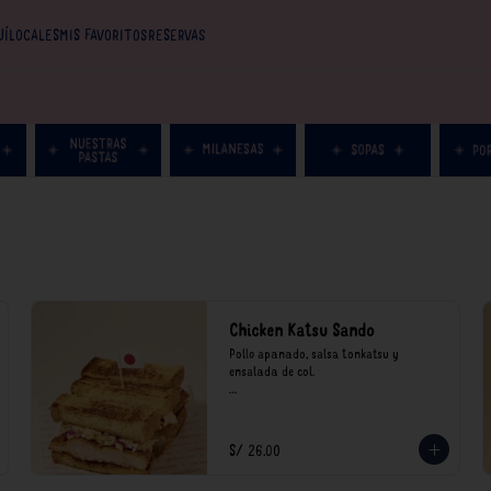
UÍ
LOCALES
MIS FAVORITOS
RESERVAS
Chicken Katsu Sando
Pollo apanado, salsa tonkatsu y 
ensalada de col.

**Nuestros precios están expresados en 
soles e incluyen impuestos de ley y 
recargo al consumo.
S/ 26.00