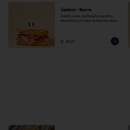
Jambon - Beurre
Jamón casero, mantequilla, pepinillos 
encurtidos y un toque de mostaza dijon.

*Nuestros precios están expresados en 
soles e incluyen impuestos de ley y 
recargo al consumo.
S/ 28.00