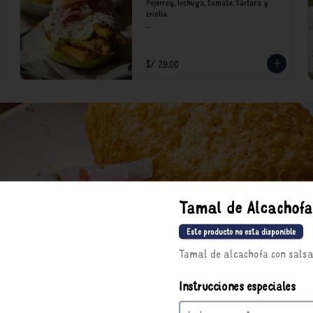
Pejerrey, lechuga, tomate, tártara y 
criolla.

*Nuestros precios están expresados en 
soles e incluyen impuestos de ley y 
recargo al consumo.
S/ 29.00
Tamal de Alcachofa
Este producto no esta disponible
Tamal de alcachofa con salsa 
Instrucciones especiales