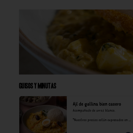
Guisos y Minutas
Ají de gallina bien casero
Acompañado de arroz blanco.

*Nuestros precios están expresados en 
soles e incluyen impuestos de ley y 
recargo al consumo.