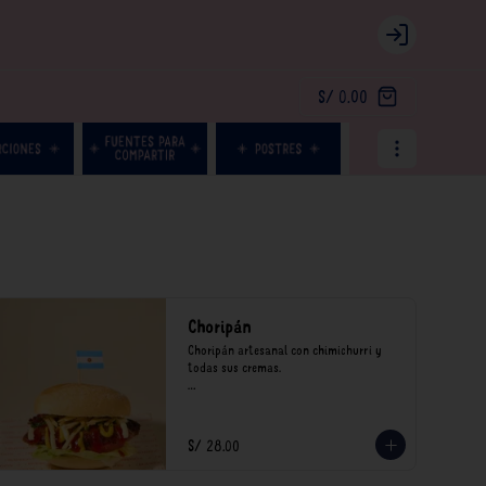
Login
S/ 0.00
Choripán
Choripán artesanal con chimichurri y 
todas sus cremas.

*Nuestros precios están expresados en 
soles e incluyen impuestos de ley y 
recargo al consumo.
S/ 28.00