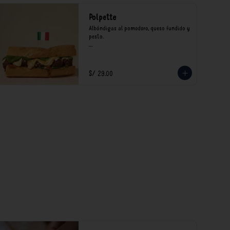
Polpette
Albóndigas al pomodoro, queso fundido y 
pesto.

*Nuestros precios están expresados en 
soles e incluyen impuestos de ley y 
recargo al consumo.
S/ 29.00