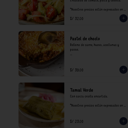
Ensalada de tomate, palta y cebolla.

*Nuestros precios están expresados en 
soles e incluyen impuestos de ley y 
S/ 32.00
recargo al consumo.
Pastel de choclo
Relleno de carne, huevo, aceitunas y 
pasas.

*Nuestros precios están expresados en 
soles e incluyen impuestos de ley y 
recargo al consumo.
S/ 39.00
Tamal Verde
Con sarza criolla encurtida.

*Nuestros precios están expresados en 
soles e incluyen impuestos de ley y 
recargo al consumo.
S/ 23.00