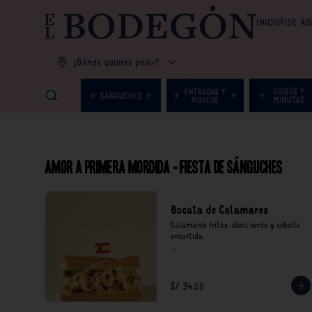
INICIO
PIDE AQ
¿Dónde quieres pedir?
Amor a primera mordida - Fiesta de Sánguches
Bocata de Calamares
Calamares fritos, alioli verde y cebolla 
encurtida.

*Nuestros precios están expresados en 
soles e incluyen impuestos de ley y 
recargo al consumo.
S/ 34.00