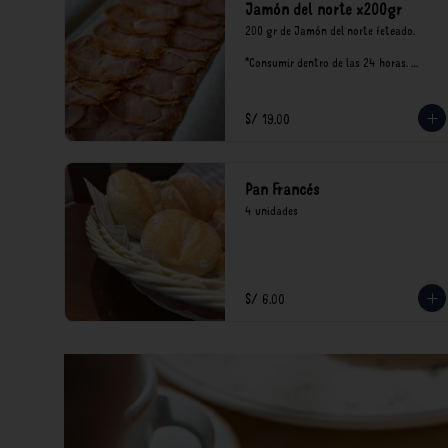
Jamón del norte x200gr
200 gr de Jamón del norte feteado. 

*Consumir dentro de las 24 horas. 
Mantener en refrigeración.

Nuestro precios están expresados en 
soles e incluyen impuestos de ley y 
S/ 19.00
recargo al consumo.
Pan Francés
4 unidades
S/ 6.00