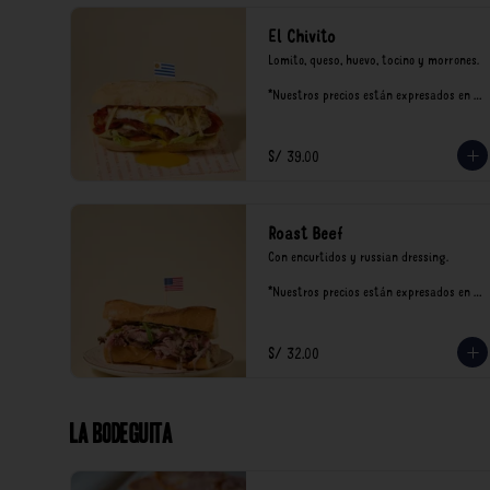
El Chivito
Lomito, queso, huevo, tocino y morrones.

*Nuestros precios están expresados en 
soles e incluyen impuestos de ley y 
recargo al consumo.
S/ 39.00
Roast Beef
Con encurtidos y russian dressing.

*Nuestros precios están expresados en 
soles e incluyen impuestos de ley y 
recargo al consumo.
S/ 32.00
La Bodeguita