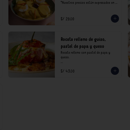
*Nuestros precios están expresados en 
soles e incluyen impuestos de ley y 
recargo al consumo.
S/ 29.00
Rocoto relleno de guiso,
pastel de papa y queso
Rocoto relleno con pastel de papa y 
queso.

*Nuestros precios están expresados en 
S/ 43.00
soles e incluyen impuestos de ley y 
recargo al consumo.