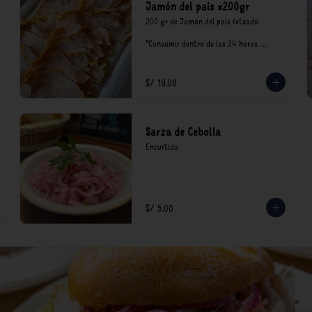
Jamón del país x200gr
200 gr de Jamón del país feteado. 

*Consumir dentro de las 24 horas. 
Mantener en refrigeración.

Nuestro precios están expresados en 
soles e incluyen impuestos de ley y 
S/ 19.00
recargo al consumo.
Sarza de Cebolla
Encurtida
S/ 5.00