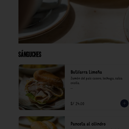
Sánguches
Butifarra Limeña
Jamón del país casero, lechuga, salsa 
criolla.

*Nuestros precios están expresados en 
soles e incluyen impuestos de ley y 
recargo al consumo.
S/ 24.00
Panceta al cilindro