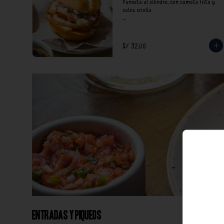
Panceta al cilindro, con camote frito y 
salsa criolla

*Nuestros precios están expresados en 
soles e incluyen impuestos de ley y 
recargo al consumo.
S/ 32.00
Entradas y Piqueos