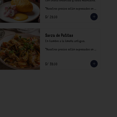
Con criolla encurtida y salsa huancaína.

*Nuestros precios están expresados en 
soles e incluyen impuestos de ley y 
S/ 29.00
recargo al consumo.
Sarza de Patitas
En fiambre a la limeña antigua.

*Nuestros precios están expresados en 
soles e incluyen impuestos de ley y 
recargo al consumo.
S/ 39.00