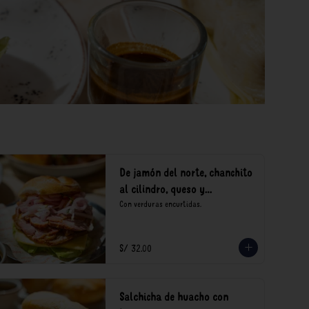
De jamón del norte, chanchito
al cilindro, queso y
encurtidos
Con verduras encurtidas.
S/ 32.00
Salchicha de huacho con