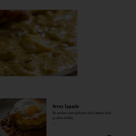
Arroz tapado
De cordero con plátano frito, huevo frito 
y salsa criolla.

*Nuestros precios están expresados en 
soles e incluyen impuestos de ley y 