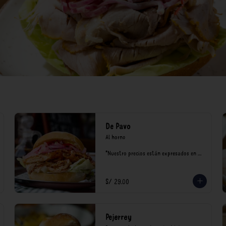
De Pavo
Al horno

*Nuestro precios están expresados en 
soles e incluyen impuestos de ley y 
recargo al consumo.
S/ 29.00
Pejerrey