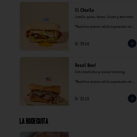
El Chivito
Lomito, queso, huevo, tocino y morrones.

*Nuestros precios están expresados en 
soles e incluyen impuestos de ley y 
recargo al consumo.
S/ 39.00
Roast Beef
Con encurtidos y russian dressing.

*Nuestros precios están expresados en 
soles e incluyen impuestos de ley y 
recargo al consumo.
S/ 32.00
La Bodeguita