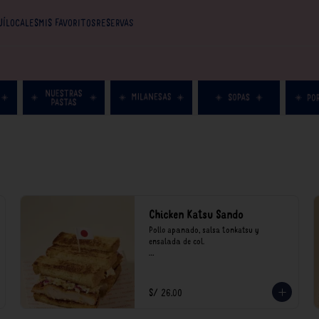
UÍ
LOCALES
MIS FAVORITOS
RESERVAS
Chicken Katsu Sando
Pollo apanado, salsa tonkatsu y 
ensalada de col.

**Nuestros precios están expresados en 
soles e incluyen impuestos de ley y 
recargo al consumo.
S/ 26.00