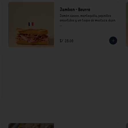
Jambon - Beurre
Jamón casero, mantequilla, pepinillos 
encurtidos y un toque de mostaza dijon.

*Nuestros precios están expresados en 
soles e incluyen impuestos de ley y 
recargo al consumo.
S/ 28.00