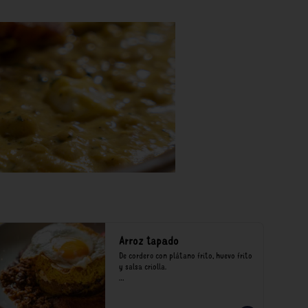
Arroz tapado
De cordero con plátano frito, huevo frito 
y salsa criolla.

*Nuestros precios están expresados en 
soles e incluyen impuestos de ley y 