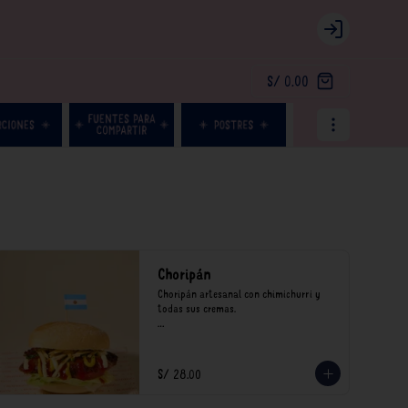
Login
S/ 0.00
Choripán
Choripán artesanal con chimichurri y 
todas sus cremas.

*Nuestros precios están expresados en 
soles e incluyen impuestos de ley y 
recargo al consumo.
S/ 28.00