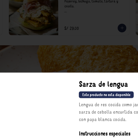
Pejerrey, lechuga, tomate, tártara y 
criolla.

*Nuestros precios están expresados en 
soles e incluyen impuestos de ley y 
recargo al consumo.
S/ 29.00
Sarza de lengua
Este producto no esta disponible
Lengua de res cocida como ja
sarza de cebolla encurtida c
con papa blanca cocida.
Instrucciones especiales