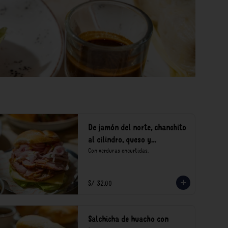
De jamón del norte, chanchito
al cilindro, queso y
encurtidos
Con verduras encurtidas.
S/ 32.00
Salchicha de huacho con