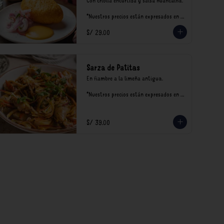
Con criolla encurtida y salsa huancaína.

*Nuestros precios están expresados en 
soles e incluyen impuestos de ley y 
S/ 29.00
recargo al consumo.
Sarza de Patitas
En fiambre a la limeña antigua.

*Nuestros precios están expresados en 
soles e incluyen impuestos de ley y 
recargo al consumo.
S/ 39.00