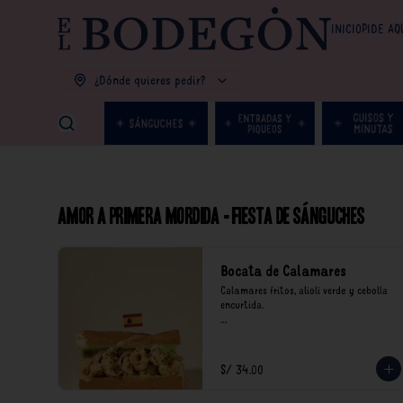
INICIO
PIDE AQ
¿Dónde quieres pedir?
Amor a primera mordida - Fiesta de Sánguches
Bocata de Calamares
Calamares fritos, alioli verde y cebolla 
encurtida.

*Nuestros precios están expresados en 
soles e incluyen impuestos de ley y 
recargo al consumo.
S/ 34.00