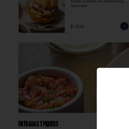
Panceta al cilindro, con camote frito y 
salsa criolla

*Nuestros precios están expresados en 
soles e incluyen impuestos de ley y 
recargo al consumo.
S/ 32.00
Entradas y Piqueos