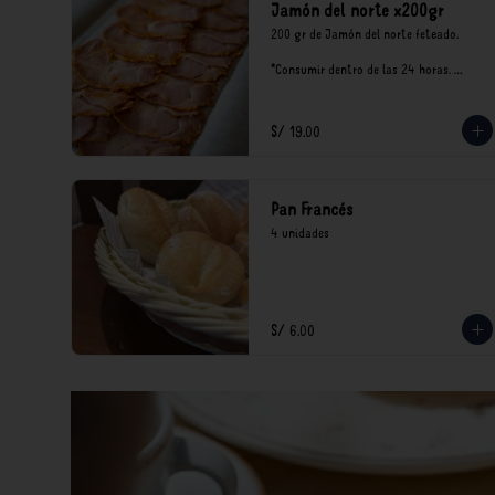
Jamón del norte x200gr
200 gr de Jamón del norte feteado. 

*Consumir dentro de las 24 horas. 
Mantener en refrigeración.

Nuestro precios están expresados en 
soles e incluyen impuestos de ley y 
S/ 19.00
recargo al consumo.
Pan Francés
4 unidades
S/ 6.00