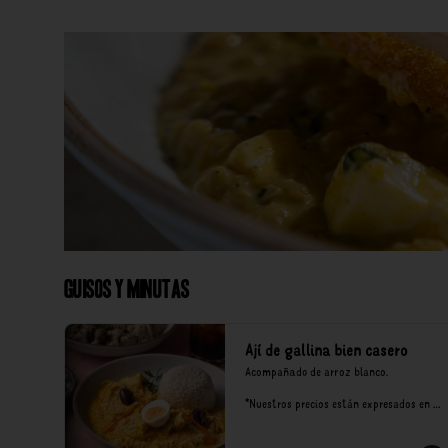
Guisos y Minutas
Ají de gallina bien casero
Acompañado de arroz blanco.

*Nuestros precios están expresados en 
soles e incluyen impuestos de ley y 
recargo al consumo.