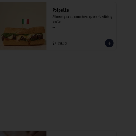
Polpette
Albóndigas al pomodoro, queso fundido y 
pesto.

*Nuestros precios están expresados en 
soles e incluyen impuestos de ley y 
recargo al consumo.
S/ 29.00