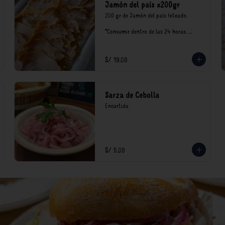
Jamón del país x200gr
200 gr de Jamón del país feteado. 

*Consumir dentro de las 24 horas. 
Mantener en refrigeración.

Nuestro precios están expresados en 
soles e incluyen impuestos de ley y 
S/ 19.00
recargo al consumo.
Sarza de Cebolla
Encurtida
S/ 5.00