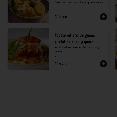
*Nuestros precios están expresados en 
soles e incluyen impuestos de ley y 
recargo al consumo.
S/ 29.00
Rocoto relleno de guiso,
pastel de papa y queso
Rocoto relleno con pastel de papa y 
queso.

*Nuestros precios están expresados en 
S/ 43.00
soles e incluyen impuestos de ley y 
recargo al consumo.