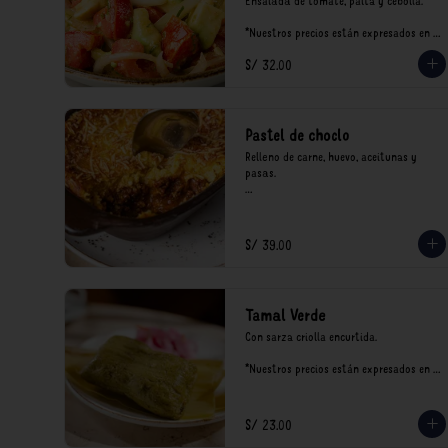
Ensalada de tomate, palta y cebolla.

*Nuestros precios están expresados en 
soles e incluyen impuestos de ley y 
S/ 32.00
recargo al consumo.
Pastel de choclo
Relleno de carne, huevo, aceitunas y 
pasas.

*Nuestros precios están expresados en 
soles e incluyen impuestos de ley y 
recargo al consumo.
S/ 39.00
Tamal Verde
Con sarza criolla encurtida.

*Nuestros precios están expresados en 
soles e incluyen impuestos de ley y 
recargo al consumo.
S/ 23.00