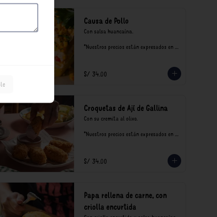
Causa de Pollo
Con salsa huancaína.

*Nuestros precios están expresados en 
soles e incluyen impuestos de ley y 
recargo al consumo.
S/ 34.00
le
Croquetas de Ají de Gallina
Con su cremita al olivo.

*Nuestros precios están expresados en 
soles e incluyen impuestos de ley y 
recargo al consumo.
S/ 34.00
Papa rellena de carne, con
criolla encurtida