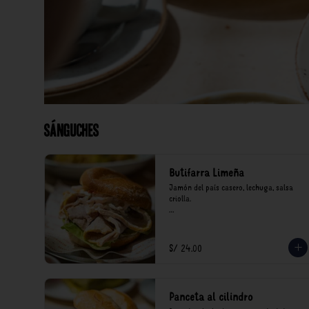
Sánguches
Butifarra Limeña
Jamón del país casero, lechuga, salsa 
criolla.

*Nuestros precios están expresados en 
soles e incluyen impuestos de ley y 
recargo al consumo.
S/ 24.00
Panceta al cilindro