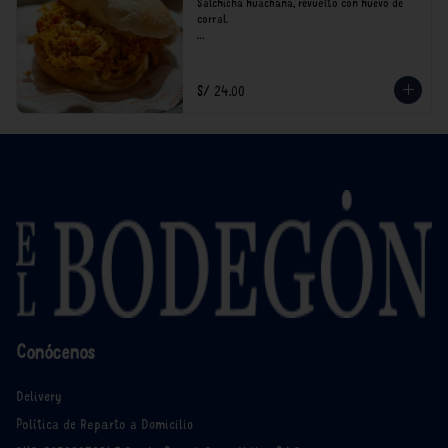
Salchicha huachana, revuelto con huevo de 
corral.

*Nuestros precios están expresados en soles e 
incluyen impuestos de ley y recargo al 
consumo.
S/ 24.00
Conócenos
Delivery
Política de Reparto a Domicilio