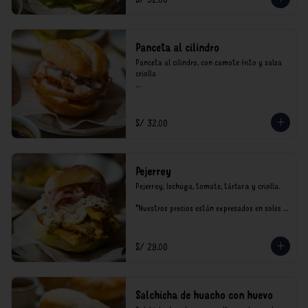
Panceta al cilindro
Panceta al cilindro, con camote frito y salsa 
criolla

*Nuestros precios están expresados en soles e 
incluyen impuestos de ley y recargo al 
consumo.
S/ 32.00
Pejerrey
Pejerrey, lechuga, tomate, tártara y criolla.

*Nuestros precios están expresados en soles e 
incluyen impuestos de ley y recargo al 
consumo.
S/ 29.00
Salchicha de huacho con huevo