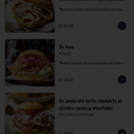
*Nuestros precios están expresados en soles e 
incluyen impuestos de ley y recargo al 
consumo.
S/ 24.00
De Pavo
Al horno

*Nuestro precios están expresados en soles e 
incluyen impuestos de ley y recargo al 
consumo.
S/ 29.00
De jamón del norte, chanchito al
cilindro, queso y encurtidos
Con verduras encurtidas.
S/ 32.00