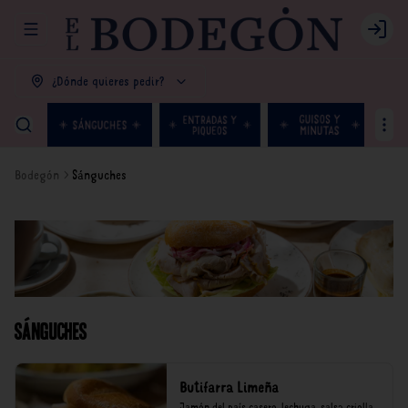
Abrir menu de navegación
Login
¿Dónde quieres pedir?
Bodegón
Sánguches
Sánguches
Butifarra Limeña
Jamón del país casero, lechuga, salsa criolla.
