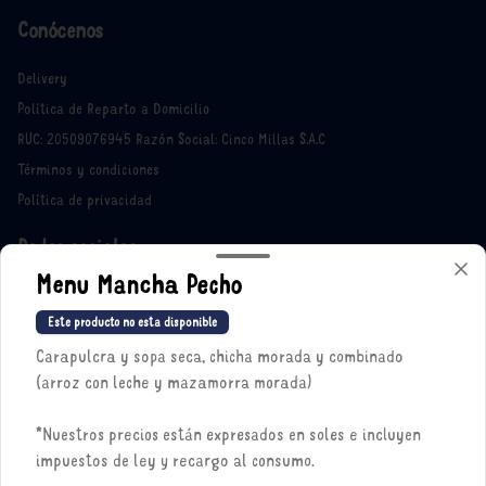
Conócenos
Delivery
Política de Reparto a Domicilio
RUC: 20509076945 Razón Social: Cinco Millas S.A.C
Términos y condiciones
Política de privacidad
Redes sociales
Menu Mancha Pecho
Instagram
Este producto no esta disponible
Facebook
Carapulcra y sopa seca, chicha morada y combinado
X
(arroz con leche y mazamorra morada)
Mi cuenta
*Nuestros precios están expresados en soles e incluyen
impuestos de ley y recargo al consumo.
Pedir