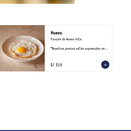
Huevo
Porción de huevo frito.

*Nuestros precios están expresados en 
soles e incluyen impuestos de ley y 
recargo al consumo.
S/ 3.00