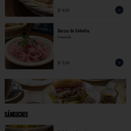
S/ 6.00
Sarza de Cebolla
Encurtida
S/ 5.00
Sánguches