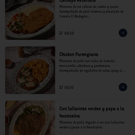
Cachopo Asturiano
Milanesa de res rellena de jamón y queso. 
Acompañado de puré cremoso y ensalada de 
tomate El Bodegón.

*Nuestros precios están expresados en soles e 
incluyen impuestos de ley y recargo al 
S/ 68.00
consumo.
Chicken Parmigiana
Milanesa de pollo con salsa de tomate, 
mozzarella, albahaca y parmesano. 
Acompañada de rigatonis en salsa spicy al 
vodka rosso cremoso.

*Nuestros precios están expresados en soles e 
S/ 59.00
incluyen impuestos de ley y recargo al 
consumo.
Con tallarines verdes y papa a la
huancaína
Milanesa de pollo, hígado o res con tallarines 
verdes y papa a la huancaína.
