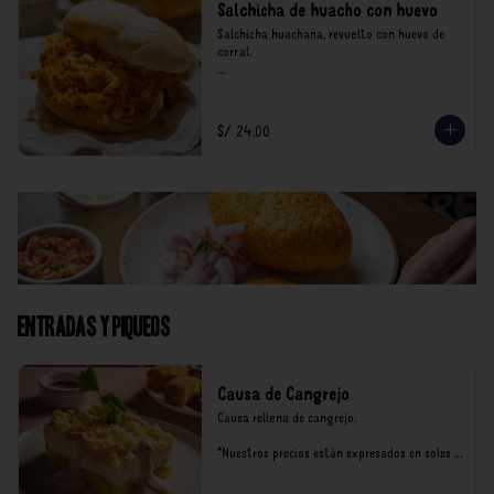
Salchicha de huacho con huevo
Salchicha huachana, revuelto con huevo de 
corral.

*Nuestros precios están expresados en soles e 
incluyen impuestos de ley y recargo al 
consumo.
S/ 24.00
Entradas y Piqueos
Causa de Cangrejo
Causa rellena de cangrejo.

*Nuestros precios están expresados en soles e 
incluyen impuestos de ley y recargo al 
consumo.