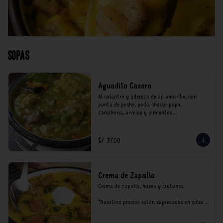
Sopas
Aguadito Casero
Al culantro y aderezo de ají amarillo, con 
punta de pecho, pollo, choclo, papa, 
zanahoria, arvejas y pimientos.

*Nuestros precios están expresados en soles e 
incluyen impuestos de ley y recargo al 
S/ 37.00
consumo.
Crema de Zapallo
Crema de zapallo, huevo y crutones.

*Nuestros precios están expresados en soles e 
incluyen impuestos de ley y recargo al 
consumo.