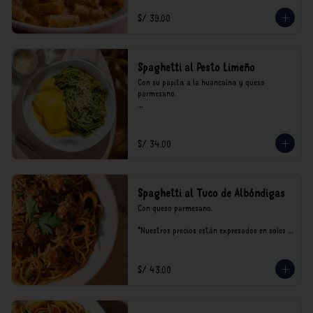
incluyen impuestos de ley y recargo al 
consumo.
S/ 39.00
Spaghetti al Pesto Limeño
Con su papita a la huancaína y queso 
parmesano.

*Nuestros precios están expresados en soles e 
incluyen impuestos de ley y recargo al 
consumo.
S/ 34.00
Spaghetti al Tuco de Albóndigas
Con queso parmesano.

*Nuestros precios están expresados en soles e 
incluyen impuestos de ley y recargo al 
consumo.
S/ 43.00