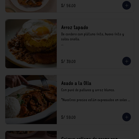
consumo.
S/ 56.00
Arroz tapado
De cordero con plátano frito, huevo frito y 
salsa criolla.

*Nuestros precios están expresados en soles e 
incluyen impuestos de ley y recargo al 
consumo.
S/ 39.00
Asado a la Olla
Con puré de pallares y arroz blanco.

*Nuestros precios están expresados en soles e 
incluyen impuestos de ley y recargo al 
consumo.
S/ 59.00