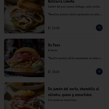
Butifarra Limeña
Jamón del país casero, lechuga, salsa criolla.

*Nuestros precios están expresados en soles e 
incluyen impuestos de ley y recargo al 
consumo.
S/ 24.00
De Pavo
Al horno

*Nuestro precios están expresados en soles e 
incluyen impuestos de ley y recargo al 
consumo.
S/ 29.00
De jamón del norte, chanchito al
cilindro, queso y encurtidos
Con verduras encurtidas.