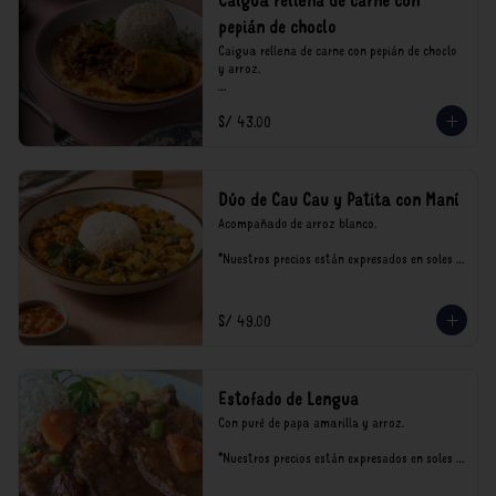
Caigua rellena de carne con
pepián de choclo
Caigua rellena de carne con pepián de choclo 
y arroz.

*Nuestros precios están expresados en soles e 
S/ 43.00
incluyen impuestos de ley y recargo al 
consumo.
Dúo de Cau Cau y Patita con Maní
Acompañado de arroz blanco.

*Nuestros precios están expresados en soles e 
incluyen impuestos de ley y recargo al 
consumo.
S/ 49.00
Estofado de Lengua
Con puré de papa amarilla y arroz.

*Nuestros precios están expresados en soles e 
incluyen impuestos de ley y recargo al 
consumo.