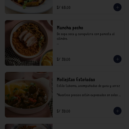
incluyen impuestos de ley y recargo al 
consumo.
S/ 68.00
Mancha pecho
De sopa seca y carapulcra con panceta al 
cilindro.

*Nuestros precios están expresados en soles e 
incluyen impuestos de ley y recargo al 
consumo.
S/ 39.00
Mollejitas Estofadas
Estilo taberna, acompañadas de yuca y arroz

*Nuestros precios están expresados en soles e 
incluyen impuestos de ley y recargo al 
consumo.
S/ 39.00