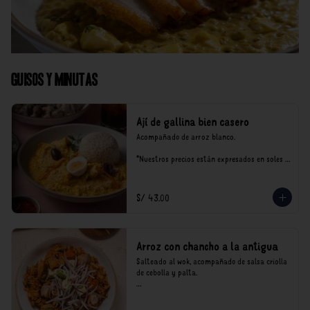
Guisos y Minutas
Ají de gallina bien casero
Acompañado de arroz blanco.

*Nuestros precios están expresados en soles e 
incluyen impuestos de ley y recargo al 
consumo.
S/ 43.00
Arroz con chancho a la antigua
Salteado al wok, acompañado de salsa criolla 
de cebolla y palta.

*Nuestros precios están expresados en soles e 
incluyen impuestos de ley y recargo al 