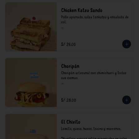
Chicken Katsu Sando
Pollo apanado, salsa tonkatsu y ensalada de 
col.

**Nuestros precios están expresados en soles 
e incluyen impuestos de ley y recargo al 
consumo.
S/ 26.00
Choripán
Choripán artesanal con chimichurri y todas 
sus cremas.

*Nuestros precios están expresados en soles e 
incluyen impuestos de ley y recargo al 
consumo.
S/ 28.00
El Chivito
Lomito, queso, huevo, tocino y morrones.

*Nuestros precios están expresados en soles e 