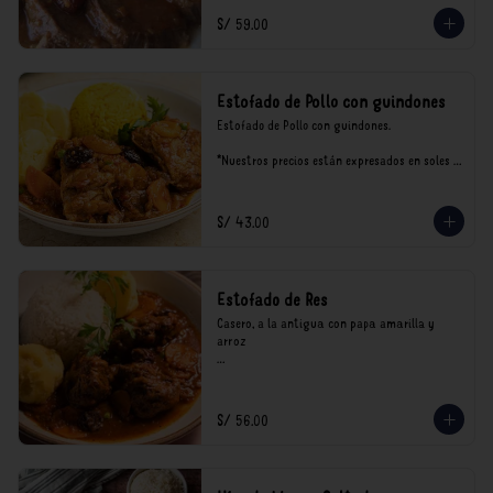
S/ 59.00
Estofado de Pollo con guindones
Estofado de Pollo con guindones.

*Nuestros precios están expresados en soles e 
incluyen impuestos de ley y recargo al 
consumo.
S/ 43.00
Estofado de Res
Casero, a la antigua con papa amarilla y 
arroz

*Nuestros precios están expresados en soles e 
incluyen impuestos de ley y recargo al 
consumo.
S/ 56.00