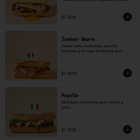
incluyen impuestos de ley y recargo al 
consumo.
S/ 39.00
Jambon - Beurre
Jamón casero, mantequilla, pepinillos 
encurtidos y un toque de mostaza dijon.

*Nuestros precios están expresados en soles e 
incluyen impuestos de ley y recargo al 
consumo.
S/ 28.00
Polpette
Albóndigas al pomodoro, queso fundido y 
pesto.

*Nuestros precios están expresados en soles e 
incluyen impuestos de ley y recargo al 
consumo.
S/ 29.00