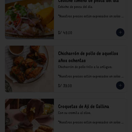
Cebiche limeño de pesca del día
Cebiche de pesca del día.

*Nuestros precios están expresados en soles e 
incluyen impuestos de ley y recargo al 
consumo.
S/ 49.00
Chicharrón de pollo de aquellos
años ochentas
Chicharrón de pollo frito a la antigua.

*Nuestros precios están expresados en soles e 
incluyen impuestos de ley y recargo al 
S/ 39.00
consumo.
Croquetas de Ají de Gallina
Con su cremita al olivo.

*Nuestros precios están expresados en soles e 
incluyen impuestos de ley y recargo al 
consumo.