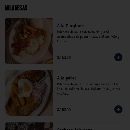
Milanesas
A la Maryland
Milanesa de pollo con salsa Maryland, 
acompañada de papas fritas, plátano frito y 
tocino.

*Nuestros precios están expresados en soles e 
incluyen impuestos de ley y recargo al 
S/ 53.00
consumo.
A lo pobre
Milanesa de pollo o res acompañada con tacu 
tacu de pallares, huevo, plátano frito y sarza 
criolla.

*Nuestros precios están expresados en soles e 
incluyen impuestos de ley y recargo al 
S/ 53.00
consumo.