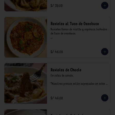
consumo.
S/ 39.00
Ravioles al Tuco de Ossobuco
Ravioles llenos de ricotta y espinaca bañados 
de tuco de ossobuco.

*Nuestros precios están expresados en soles e 
incluyen impuestos de ley y recargo al 
consumo.
S/ 46.00
Ravioles de Choclo
En salsa de asado.

*Nuestros precios están expresados en soles e 
incluyen impuestos de ley y recargo al 
consumo.
S/ 46.00