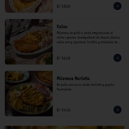
*Nuestros precios están expresados en soles e 
S/ 53.00
incluyen impuestos de ley y recargo al 
consumo.
Katsu
Milanesa de pollo o cerdo empanizado al 
estilo japones. Acompañado de chaufa blanco, 
salsa curry japonesa, tortilla y ensalada de 
col.

*Nuestros precios están expresados en soles e 
S/ 56.00
incluyen impuestos de ley y recargo al 
consumo.
Milanesa Norteña
De pollo con arroz verde norteño y papita 
huancaína.

*Nuestros precios están expresados en soles e 
incluyen impuestos de ley y recargo al 
consumo.
S/ 54.00