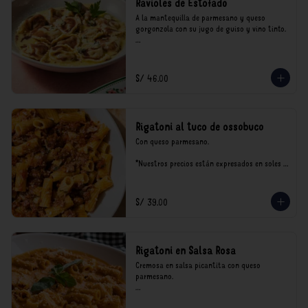
Ravioles de Estofado
A la mantequilla de parmesano y queso 
gorgonzola con su jugo de guiso y vino tinto.

*Nuestros precios están expresados en soles e 
incluyen impuestos de ley y recargo al 
consumo.
S/ 46.00
Rigatoni al tuco de ossobuco
Con queso parmesano.

*Nuestros precios están expresados en soles e 
incluyen impuestos de ley y recargo al 
consumo.
S/ 39.00
Rigatoni en Salsa Rosa
Cremosa en salsa picantita con queso 
parmesano.

*Nuestros precios están expresados en soles e 