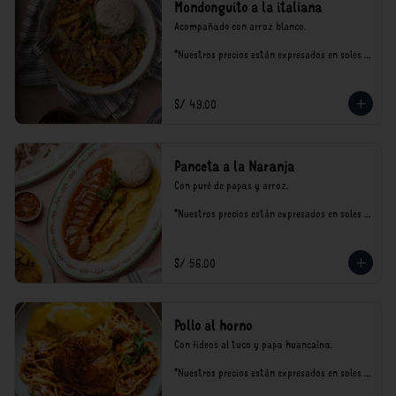
Mondonguito a la italiana
Acompañado con arroz blanco.

*Nuestros precios están expresados en soles e 
incluyen impuestos de ley y recargo al 
consumo.
S/ 49.00
Panceta a la Naranja
Con puré de papas y arroz.

*Nuestros precios están expresados en soles e 
incluyen impuestos de ley y recargo al 
consumo.
S/ 56.00
Pollo al horno
Con fideos al tuco y papa huancaína.

*Nuestros precios están expresados en soles e 
incluyen impuestos de ley y recargo al 