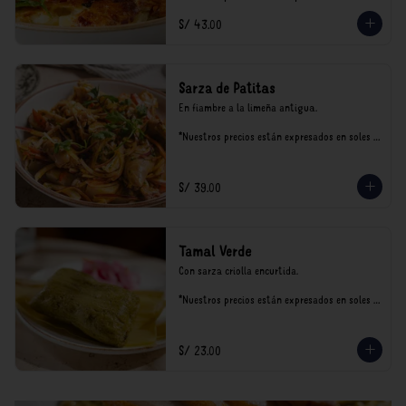
incluyen impuestos de ley y recargo al 
S/ 43.00
consumo.
Sarza de Patitas
En fiambre a la limeña antigua.

*Nuestros precios están expresados en soles e 
incluyen impuestos de ley y recargo al 
consumo.
S/ 39.00
Tamal Verde
Con sarza criolla encurtida.

*Nuestros precios están expresados en soles e 
incluyen impuestos de ley y recargo al 
consumo.
S/ 23.00