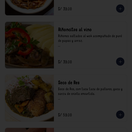
consumo.
S/ 39.00
Riñoncitos al vino
Riñones saltados al wok acompañado de puré 
de papas y arroz.

*Nuestros precios están expresados en soles e 
incluyen impuestos de ley y recargo al 
consumo.
S/ 39.00
Seco de Res
Seco de Res, con tacu tacu de pallares, yuca y 
sarza de criolla encurtida.

*Nuestros precios están expresados en soles e 
incluyen impuestos de ley y recargo al 
consumo.
S/ 59.00