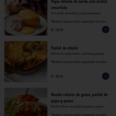
Papa rellena de carne, con criolla
encurtida
Con criolla encurtida y salsa huancaína.

*Nuestros precios están expresados en soles e 
incluyen impuestos de ley y recargo al 
S/ 29.00
consumo.
Pastel de choclo
Relleno de carne, huevo, aceitunas y pasas.

*Nuestros precios están expresados en soles e 
incluyen impuestos de ley y recargo al 
consumo.
S/ 39.00
Rocoto relleno de guiso, pastel de
papa y queso
Rocoto relleno con pastel de papa y queso.

*Nuestros precios están expresados en soles e 