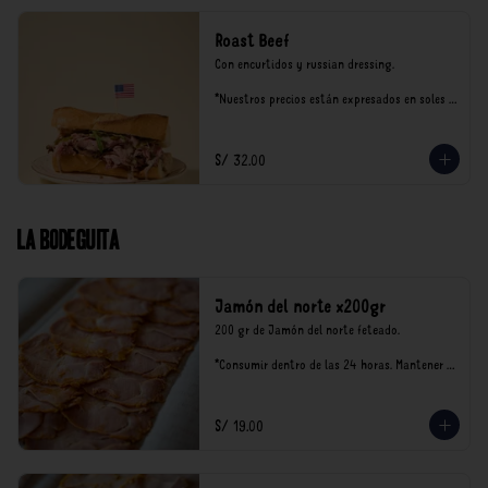
Roast Beef
Con encurtidos y russian dressing.

*Nuestros precios están expresados en soles e 
incluyen impuestos de ley y recargo al 
consumo.
S/ 32.00
La Bodeguita
Jamón del norte x200gr
200 gr de Jamón del norte feteado. 

*Consumir dentro de las 24 horas. Mantener 
en refrigeración.

Nuestro precios están expresados en soles e 
incluyen impuestos de ley y recargo al 
S/ 19.00
consumo.