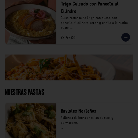
Trigo Guisado con Panceta al
Cilindro
Guiso cremoso de trigo con queso, con 
panceta al cilindro, arroz y criolla a la hierba 
buena.

S/ 46.00
*Nuestros precios están expresados en soles e 
incluyen impuestos de ley y recargo al 
consumo.
Nuestras Pastas
Ravioles Norteños
Rellenos de loche en salsa de seco y 
parmesano.

*Nuestros precios están expresados en soles e 
incluyen impuestos de ley y recargo al 