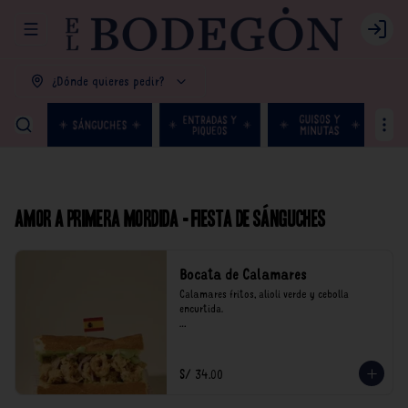
Abrir menu de navegación
Login
¿Dónde quieres pedir?
Amor a primera mordida - Fiesta de Sánguches
Bocata de Calamares
Calamares fritos, alioli verde y cebolla 
encurtida.

*Nuestros precios están expresados en soles e 
incluyen impuestos de ley y recargo al 
consumo.
S/ 34.00