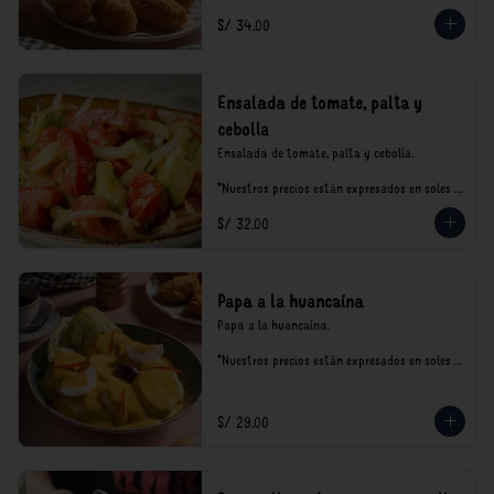
S/ 34.00
Ensalada de tomate, palta y
cebolla
Ensalada de tomate, palta y cebolla.

*Nuestros precios están expresados en soles e 
incluyen impuestos de ley y recargo al 
S/ 32.00
consumo.
Papa a la huancaína
Papa a la huancaína.

*Nuestros precios están expresados en soles e 
incluyen impuestos de ley y recargo al 
consumo.
S/ 29.00