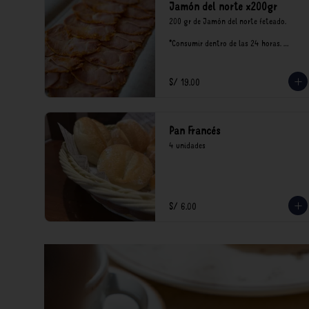
Jamón del norte x200gr
200 gr de Jamón del norte feteado. 

*Consumir dentro de las 24 horas. 
Mantener en refrigeración.

Nuestro precios están expresados en 
soles e incluyen impuestos de ley y 
S/ 19.00
recargo al consumo.
Pan Francés
4 unidades
S/ 6.00