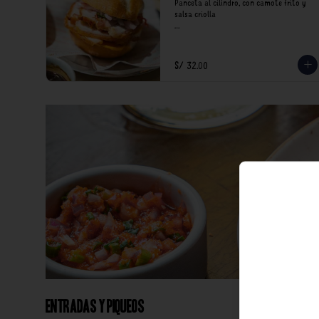
Panceta al cilindro, con camote frito y 
salsa criolla

*Nuestros precios están expresados en 
soles e incluyen impuestos de ley y 
recargo al consumo.
S/ 32.00
Entradas y Piqueos