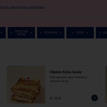
UÍ
LOCALES
MIS FAVORITOS
RESERVAS
Chicken Katsu Sando
Pollo apanado, salsa tonkatsu y 
ensalada de col.

**Nuestros precios están expresados en 
soles e incluyen impuestos de ley y 
recargo al consumo.
S/ 26.00