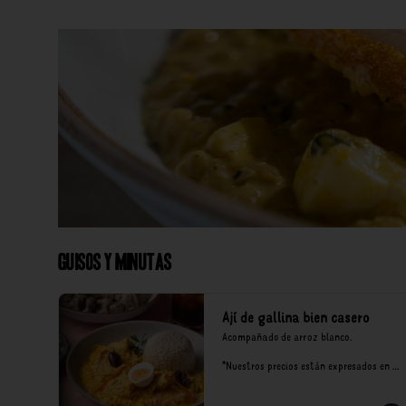
Guisos y Minutas
Ají de gallina bien casero
Acompañado de arroz blanco.

*Nuestros precios están expresados en 
soles e incluyen impuestos de ley y 
recargo al consumo.