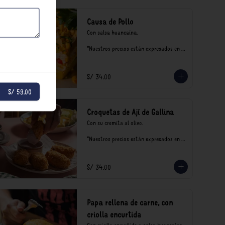
Causa de Pollo
Con salsa huancaína.

*Nuestros precios están expresados en 
soles e incluyen impuestos de ley y 
recargo al consumo.
S/ 34.00
S/ 59.00
Croquetas de Ají de Gallina
Con su cremita al olivo.

*Nuestros precios están expresados en 
soles e incluyen impuestos de ley y 
recargo al consumo.
S/ 34.00
Papa rellena de carne, con
criolla encurtida