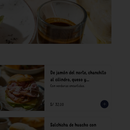
De jamón del norte, chanchito
al cilindro, queso y
encurtidos
Con verduras encurtidas.
S/ 32.00
Salchicha de huacho con