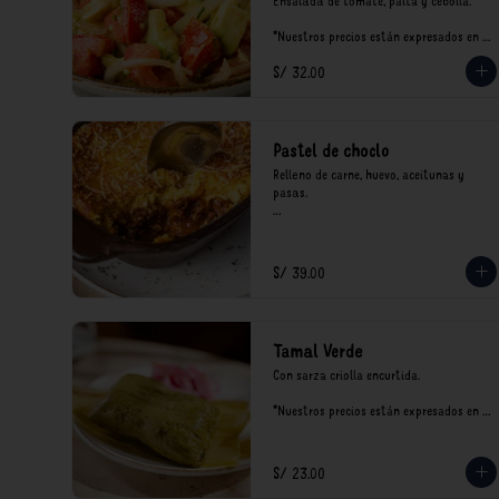
Ensalada de tomate, palta y cebolla.

*Nuestros precios están expresados en 
soles e incluyen impuestos de ley y 
S/ 32.00
recargo al consumo.
Pastel de choclo
Relleno de carne, huevo, aceitunas y 
pasas.

*Nuestros precios están expresados en 
soles e incluyen impuestos de ley y 
recargo al consumo.
S/ 39.00
Tamal Verde
Con sarza criolla encurtida.

*Nuestros precios están expresados en 
soles e incluyen impuestos de ley y 
recargo al consumo.
S/ 23.00