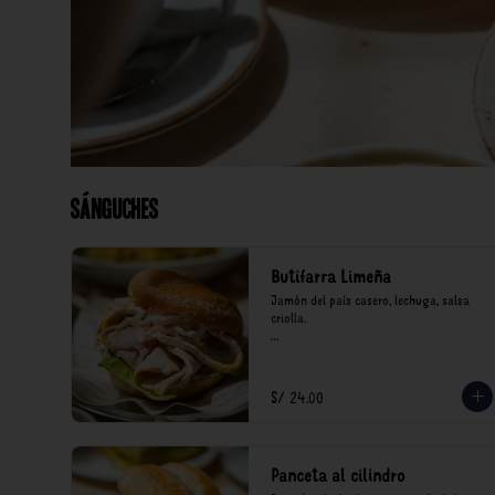
Sánguches
Butifarra Limeña
Jamón del país casero, lechuga, salsa 
criolla.

*Nuestros precios están expresados en 
soles e incluyen impuestos de ley y 
recargo al consumo.
S/ 24.00
Panceta al cilindro