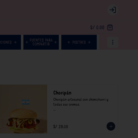
Login
S/ 0.00
Choripán
Choripán artesanal con chimichurri y 
todas sus cremas.

*Nuestros precios están expresados en 
soles e incluyen impuestos de ley y 
recargo al consumo.
S/ 28.00