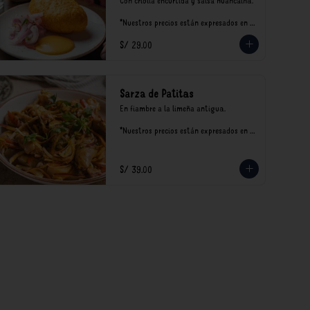
Con criolla encurtida y salsa huancaína.

*Nuestros precios están expresados en 
soles e incluyen impuestos de ley y 
S/ 29.00
recargo al consumo.
Sarza de Patitas
En fiambre a la limeña antigua.

*Nuestros precios están expresados en 
soles e incluyen impuestos de ley y 
recargo al consumo.
S/ 39.00