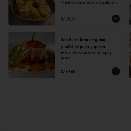
*Nuestros precios están expresados en 
soles e incluyen impuestos de ley y 
recargo al consumo.
S/ 29.00
Rocoto relleno de guiso,
pastel de papa y queso
Rocoto relleno con pastel de papa y 
queso.

*Nuestros precios están expresados en 
S/ 43.00
soles e incluyen impuestos de ley y 
recargo al consumo.