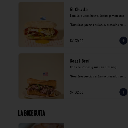
El Chivito
Lomito, queso, huevo, tocino y morrones.

*Nuestros precios están expresados en 
soles e incluyen impuestos de ley y 
recargo al consumo.
S/ 39.00
Roast Beef
Con encurtidos y russian dressing.

*Nuestros precios están expresados en 
soles e incluyen impuestos de ley y 
recargo al consumo.
S/ 32.00
La Bodeguita