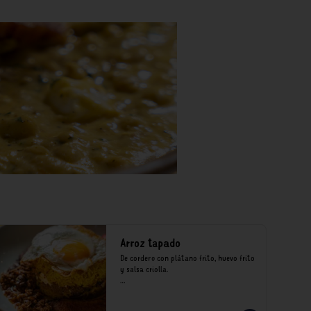
Arroz tapado
De cordero con plátano frito, huevo frito 
y salsa criolla.

*Nuestros precios están expresados en 
soles e incluyen impuestos de ley y 