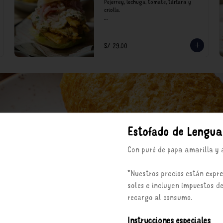
Pejerrey, lechuga, tomate, tártara y 
criolla.

*Nuestros precios están expresados en 
soles e incluyen impuestos de ley y 
recargo al consumo.
S/ 29.00
Estofado de Lengua
Con puré de papa amarilla y 
*Nuestros precios están expr
soles e incluyen impuestos de
recargo al consumo.
Instrucciones especiales