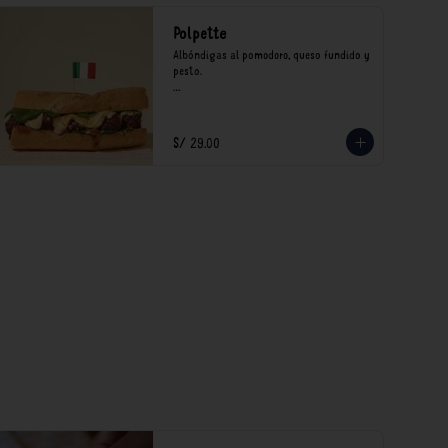
Polpette
Albóndigas al pomodoro, queso fundido y 
pesto.

*Nuestros precios están expresados en 
soles e incluyen impuestos de ley y 
recargo al consumo.
S/ 29.00