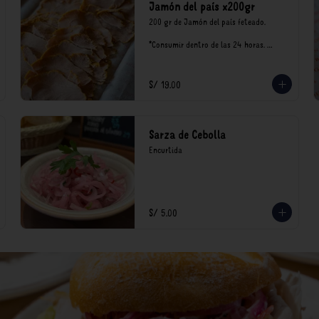
Jamón del país x200gr
200 gr de Jamón del país feteado. 

*Consumir dentro de las 24 horas. 
Mantener en refrigeración.

Nuestro precios están expresados en 
soles e incluyen impuestos de ley y 
S/ 19.00
recargo al consumo.
Sarza de Cebolla
Encurtida
S/ 5.00