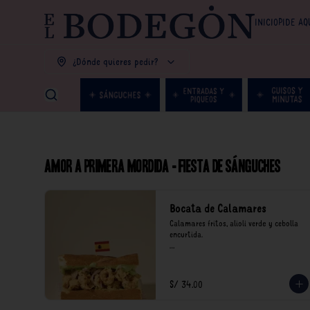
INICIO
PIDE AQ
¿Dónde quieres pedir?
Amor a primera mordida - Fiesta de Sánguches
Bocata de Calamares
Calamares fritos, alioli verde y cebolla 
encurtida.

*Nuestros precios están expresados en 
soles e incluyen impuestos de ley y 
recargo al consumo.
S/ 34.00