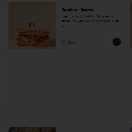
Jambon - Beurre
Jamón casero, mantequilla, pepinillos 
encurtidos y un toque de mostaza dijon.

*Nuestros precios están expresados en 
soles e incluyen impuestos de ley y 
recargo al consumo.
S/ 28.00