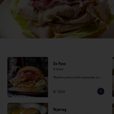
De Pavo
Al horno

*Nuestro precios están expresados en 
soles e incluyen impuestos de ley y 
recargo al consumo.
S/ 29.00
Pejerrey