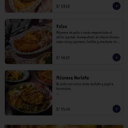
*Nuestros precios están expresados en soles e 
S/ 53.00
incluyen impuestos de ley y recargo al 
consumo.
Katsu
Milanesa de pollo o cerdo empanizado al 
estilo japones. Acompañado de chaufa blanco, 
salsa curry japonesa, tortilla y ensalada de 
col.

*Nuestros precios están expresados en soles e 
S/ 56.00
incluyen impuestos de ley y recargo al 
consumo.
Milanesa Norteña
De pollo con arroz verde norteño y papita 
huancaína.

*Nuestros precios están expresados en soles e 
incluyen impuestos de ley y recargo al 
consumo.
S/ 54.00