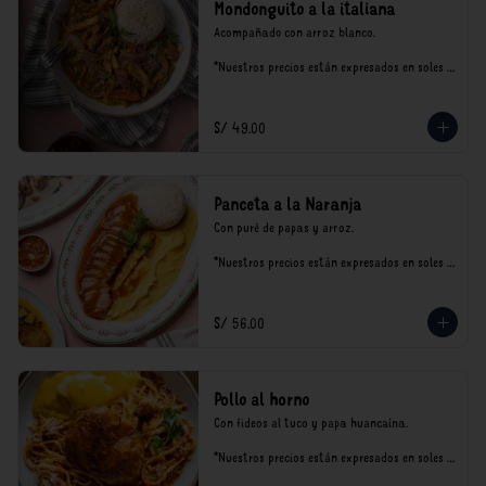
Mondonguito a la italiana
Acompañado con arroz blanco.

*Nuestros precios están expresados en soles e 
incluyen impuestos de ley y recargo al 
consumo.
S/ 49.00
Panceta a la Naranja
Con puré de papas y arroz.

*Nuestros precios están expresados en soles e 
incluyen impuestos de ley y recargo al 
consumo.
S/ 56.00
Pollo al horno
Con fideos al tuco y papa huancaína.

*Nuestros precios están expresados en soles e 
incluyen impuestos de ley y recargo al 