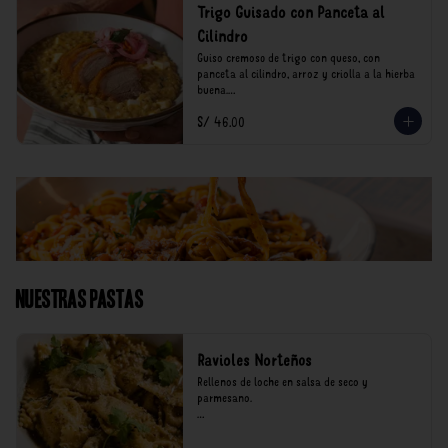
Trigo Guisado con Panceta al
Cilindro
Guiso cremoso de trigo con queso, con 
panceta al cilindro, arroz y criolla a la hierba 
buena.

S/ 46.00
*Nuestros precios están expresados en soles e 
incluyen impuestos de ley y recargo al 
consumo.
Nuestras Pastas
Ravioles Norteños
Rellenos de loche en salsa de seco y 
parmesano.

*Nuestros precios están expresados en soles e 
incluyen impuestos de ley y recargo al 