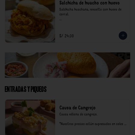
Salchicha de huacho con huevo
Salchicha huachana, revuelto con huevo de 
corral.

*Nuestros precios están expresados en soles e 
incluyen impuestos de ley y recargo al 
consumo.
S/ 24.00
Entradas y Piqueos
Causa de Cangrejo
Causa rellena de cangrejo.

*Nuestros precios están expresados en soles e 
incluyen impuestos de ley y recargo al 
consumo.