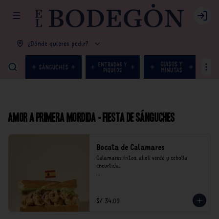
Abrir menu de navegación
Login
¿Dónde quieres pedir?
Amor a primera mordida - Fiesta de Sánguches
Bocata de Calamares
Calamares fritos, alioli verde y cebolla 
encurtida.

*Nuestros precios están expresados en soles e 
incluyen impuestos de ley y recargo al 
consumo.
S/ 34.00