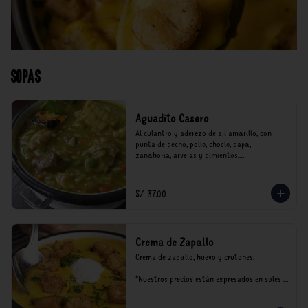
Sopas
Aguadito Casero
Al culantro y aderezo de ají amarillo, con 
punta de pecho, pollo, choclo, papa, 
zanahoria, arvejas y pimientos.

*Nuestros precios están expresados en soles e 
incluyen impuestos de ley y recargo al 
S/ 37.00
consumo.
Crema de Zapallo
Crema de zapallo, huevo y crutones.

*Nuestros precios están expresados en soles e 
incluyen impuestos de ley y recargo al 
consumo.