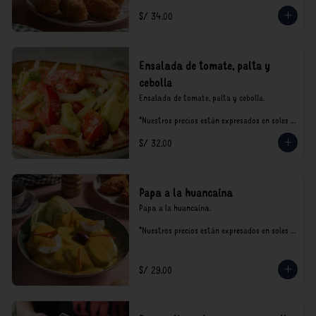
S/ 34.00
Ensalada de tomate, palta y
cebolla
Ensalada de tomate, palta y cebolla.

*Nuestros precios están expresados en soles e 
incluyen impuestos de ley y recargo al 
S/ 32.00
consumo.
Papa a la huancaína
Papa a la huancaína.

*Nuestros precios están expresados en soles e 
incluyen impuestos de ley y recargo al 
consumo.
S/ 29.00