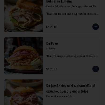
Butifarra Limeña
Jamón del país casero, lechuga, salsa criolla.

*Nuestros precios están expresados en soles e 
incluyen impuestos de ley y recargo al 
consumo.
S/ 24.00
De Pavo
Al horno

*Nuestro precios están expresados en soles e 
incluyen impuestos de ley y recargo al 
consumo.
S/ 29.00
De jamón del norte, chanchito al
cilindro, queso y encurtidos
Con verduras encurtidas.