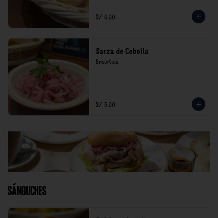
S/ 6.00
Sarza de Cebolla
Encurtida
S/ 5.00
Sánguches