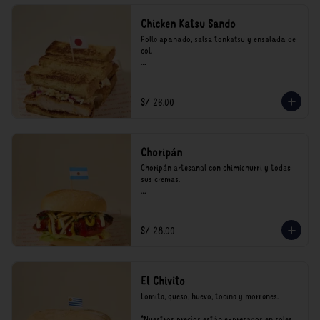
Chicken Katsu Sando
Pollo apanado, salsa tonkatsu y ensalada de 
col.

**Nuestros precios están expresados en soles 
e incluyen impuestos de ley y recargo al 
consumo.
S/ 26.00
Choripán
Choripán artesanal con chimichurri y todas 
sus cremas.

*Nuestros precios están expresados en soles e 
incluyen impuestos de ley y recargo al 
consumo.
S/ 28.00
El Chivito
Lomito, queso, huevo, tocino y morrones.

*Nuestros precios están expresados en soles e 