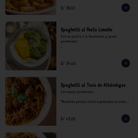
incluyen impuestos de ley y recargo al 
consumo.
S/ 39.00
Spaghetti al Pesto Limeño
Con su papita a la huancaína y queso 
parmesano.

*Nuestros precios están expresados en soles e 
incluyen impuestos de ley y recargo al 
consumo.
S/ 34.00
Spaghetti al Tuco de Albóndigas
Con queso parmesano.

*Nuestros precios están expresados en soles e 
incluyen impuestos de ley y recargo al 
consumo.
S/ 43.00