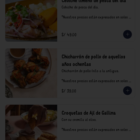
Cebiche limeño de pesca del día
Cebiche de pesca del día.

*Nuestros precios están expresados en soles e 
incluyen impuestos de ley y recargo al 
consumo.
S/ 49.00
Chicharrón de pollo de aquellos
años ochentas
Chicharrón de pollo frito a la antigua.

*Nuestros precios están expresados en soles e 
incluyen impuestos de ley y recargo al 
S/ 39.00
consumo.
Croquetas de Ají de Gallina
Con su cremita al olivo.

*Nuestros precios están expresados en soles e 
incluyen impuestos de ley y recargo al 
consumo.