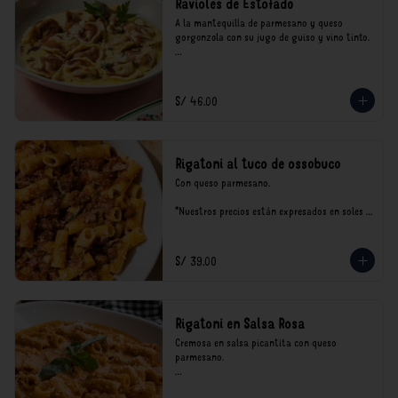
Ravioles de Estofado
A la mantequilla de parmesano y queso 
gorgonzola con su jugo de guiso y vino tinto.

*Nuestros precios están expresados en soles e 
incluyen impuestos de ley y recargo al 
consumo.
S/ 46.00
Rigatoni al tuco de ossobuco
Con queso parmesano.

*Nuestros precios están expresados en soles e 
incluyen impuestos de ley y recargo al 
consumo.
S/ 39.00
Rigatoni en Salsa Rosa
Cremosa en salsa picantita con queso 
parmesano.

*Nuestros precios están expresados en soles e 