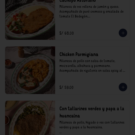
Cachopo Asturiano
Milanesa de res rellena de jamón y queso. 
Acompañado de puré cremoso y ensalada de 
tomate El Bodegón.

*Nuestros precios están expresados en soles e 
incluyen impuestos de ley y recargo al 
S/ 68.00
consumo.
Chicken Parmigiana
Milanesa de pollo con salsa de tomate, 
mozzarella, albahaca y parmesano. 
Acompañada de rigatonis en salsa spicy al 
vodka rosso cremoso.

*Nuestros precios están expresados en soles e 
S/ 59.00
incluyen impuestos de ley y recargo al 
consumo.
Con tallarines verdes y papa a la
huancaína
Milanesa de pollo, hígado o res con tallarines 
verdes y papa a la huancaína.
