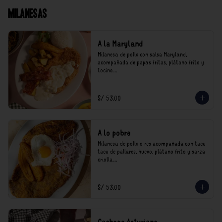
Milanesas
A la Maryland
Milanesa de pollo con salsa Maryland, 
acompañada de papas fritas, plátano frito y 
tocino.

*Nuestros precios están expresados en soles e 
incluyen impuestos de ley y recargo al 
S/ 53.00
consumo.
A lo pobre
Milanesa de pollo o res acompañada con tacu 
tacu de pallares, huevo, plátano frito y sarza 
criolla.

*Nuestros precios están expresados en soles e 
incluyen impuestos de ley y recargo al 
S/ 53.00
consumo.