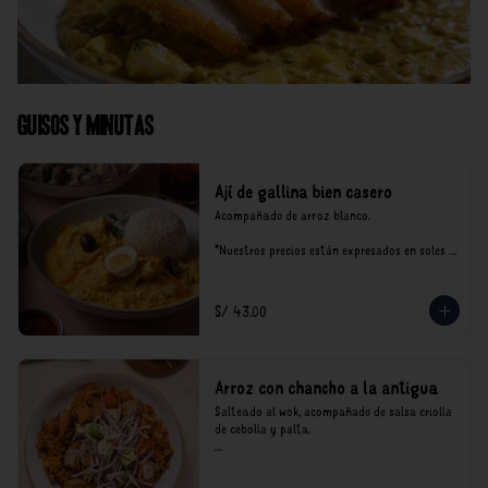
Guisos y Minutas
Ají de gallina bien casero
Acompañado de arroz blanco.

*Nuestros precios están expresados en soles e 
incluyen impuestos de ley y recargo al 
consumo.
S/ 43.00
Arroz con chancho a la antigua
Salteado al wok, acompañado de salsa criolla 
de cebolla y palta.

*Nuestros precios están expresados en soles e 
incluyen impuestos de ley y recargo al 