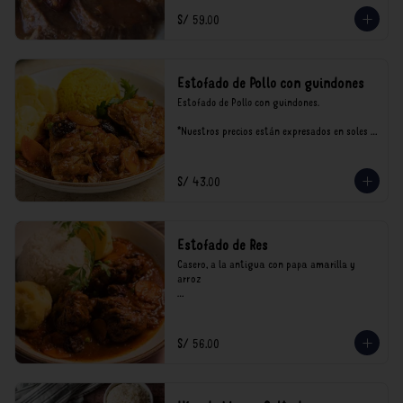
S/ 59.00
Estofado de Pollo con guindones
Estofado de Pollo con guindones.

*Nuestros precios están expresados en soles e 
incluyen impuestos de ley y recargo al 
consumo.
S/ 43.00
Estofado de Res
Casero, a la antigua con papa amarilla y 
arroz

*Nuestros precios están expresados en soles e 
incluyen impuestos de ley y recargo al 
consumo.
S/ 56.00