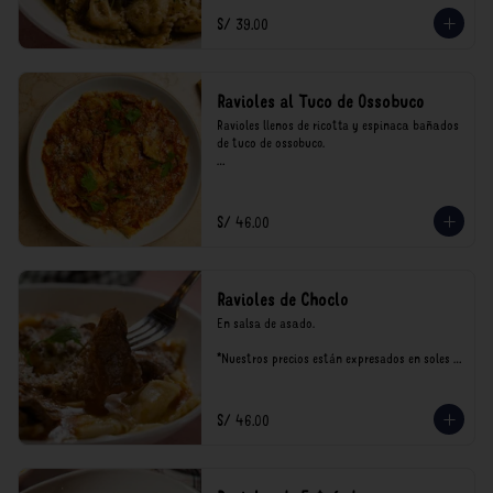
consumo.
S/ 39.00
Ravioles al Tuco de Ossobuco
Ravioles llenos de ricotta y espinaca bañados 
de tuco de ossobuco.

*Nuestros precios están expresados en soles e 
incluyen impuestos de ley y recargo al 
consumo.
S/ 46.00
Ravioles de Choclo
En salsa de asado.

*Nuestros precios están expresados en soles e 
incluyen impuestos de ley y recargo al 
consumo.
S/ 46.00