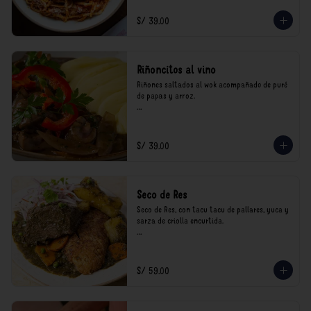
consumo.
S/ 39.00
Riñoncitos al vino
Riñones saltados al wok acompañado de puré 
de papas y arroz.

*Nuestros precios están expresados en soles e 
incluyen impuestos de ley y recargo al 
consumo.
S/ 39.00
Seco de Res
Seco de Res, con tacu tacu de pallares, yuca y 
sarza de criolla encurtida.

*Nuestros precios están expresados en soles e 
incluyen impuestos de ley y recargo al 
consumo.
S/ 59.00