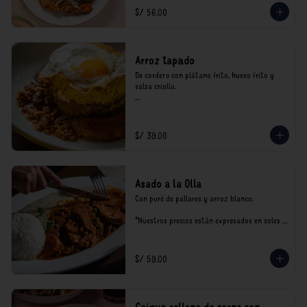
consumo.
S/ 56.00
Arroz tapado
De cordero con plátano frito, huevo frito y 
salsa criolla.

*Nuestros precios están expresados en soles e 
incluyen impuestos de ley y recargo al 
consumo.
S/ 39.00
Asado a la Olla
Con puré de pallares y arroz blanco.

*Nuestros precios están expresados en soles e 
incluyen impuestos de ley y recargo al 
consumo.
S/ 59.00