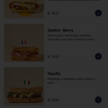
incluyen impuestos de ley y recargo al 
consumo.
S/ 39.00
Jambon - Beurre
Jamón casero, mantequilla, pepinillos 
encurtidos y un toque de mostaza dijon.

*Nuestros precios están expresados en soles e 
incluyen impuestos de ley y recargo al 
consumo.
S/ 28.00
Polpette
Albóndigas al pomodoro, queso fundido y 
pesto.

*Nuestros precios están expresados en soles e 
incluyen impuestos de ley y recargo al 
consumo.
S/ 29.00