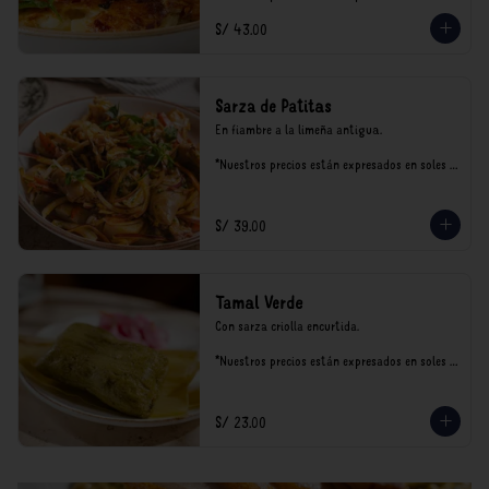
incluyen impuestos de ley y recargo al 
S/ 43.00
consumo.
Sarza de Patitas
En fiambre a la limeña antigua.

*Nuestros precios están expresados en soles e 
incluyen impuestos de ley y recargo al 
consumo.
S/ 39.00
Tamal Verde
Con sarza criolla encurtida.

*Nuestros precios están expresados en soles e 
incluyen impuestos de ley y recargo al 
consumo.
S/ 23.00