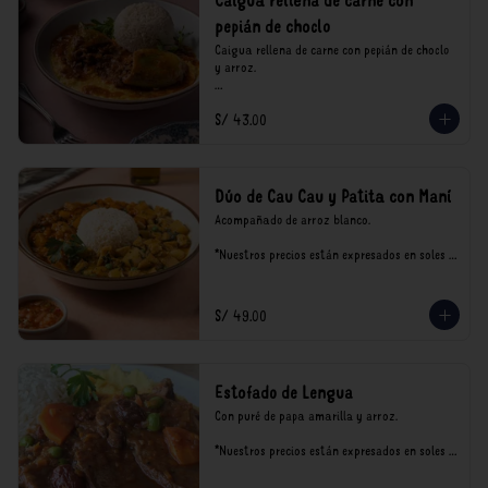
Caigua rellena de carne con
pepián de choclo
Caigua rellena de carne con pepián de choclo 
y arroz.

*Nuestros precios están expresados en soles e 
S/ 43.00
incluyen impuestos de ley y recargo al 
consumo.
Dúo de Cau Cau y Patita con Maní
Acompañado de arroz blanco.

*Nuestros precios están expresados en soles e 
incluyen impuestos de ley y recargo al 
consumo.
S/ 49.00
Estofado de Lengua
Con puré de papa amarilla y arroz.

*Nuestros precios están expresados en soles e 
incluyen impuestos de ley y recargo al 
consumo.