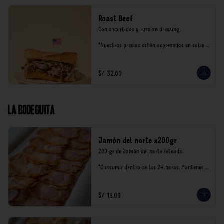
Roast Beef
Con encurtidos y russian dressing.

*Nuestros precios están expresados en soles e 
incluyen impuestos de ley y recargo al 
consumo.
S/ 32.00
La Bodeguita
Jamón del norte x200gr
200 gr de Jamón del norte feteado. 

*Consumir dentro de las 24 horas. Mantener 
en refrigeración.

Nuestro precios están expresados en soles e 
incluyen impuestos de ley y recargo al 
S/ 19.00
consumo.