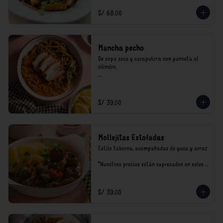
incluyen impuestos de ley y recargo al 
consumo.
S/ 68.00
Mancha pecho
De sopa seca y carapulcra con panceta al 
cilindro.

*Nuestros precios están expresados en soles e 
incluyen impuestos de ley y recargo al 
consumo.
S/ 39.00
Mollejitas Estofadas
Estilo taberna, acompañadas de yuca y arroz

*Nuestros precios están expresados en soles e 
incluyen impuestos de ley y recargo al 
consumo.
S/ 39.00