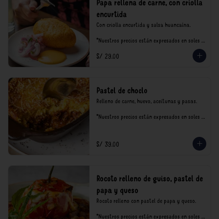
Papa rellena de carne, con criolla
encurtida
Con criolla encurtida y salsa huancaína.

*Nuestros precios están expresados en soles e 
incluyen impuestos de ley y recargo al 
S/ 29.00
consumo.
Pastel de choclo
Relleno de carne, huevo, aceitunas y pasas.

*Nuestros precios están expresados en soles e 
incluyen impuestos de ley y recargo al 
consumo.
S/ 39.00
Rocoto relleno de guiso, pastel de
papa y queso
Rocoto relleno con pastel de papa y queso.

*Nuestros precios están expresados en soles e 