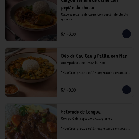
Caigua rellena de carne con
pepián de choclo
Caigua rellena de carne con pepián de choclo 
y arroz.

*Nuestros precios están expresados en soles e 
S/ 43.00
incluyen impuestos de ley y recargo al 
consumo.
Dúo de Cau Cau y Patita con Maní
Acompañado de arroz blanco.

*Nuestros precios están expresados en soles e 
incluyen impuestos de ley y recargo al 
consumo.
S/ 49.00
Estofado de Lengua
Con puré de papa amarilla y arroz.

*Nuestros precios están expresados en soles e 
incluyen impuestos de ley y recargo al 
consumo.