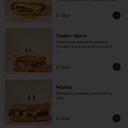
incluyen impuestos de ley y recargo al 
consumo.
S/ 39.00
Jambon - Beurre
Jamón casero, mantequilla, pepinillos 
encurtidos y un toque de mostaza dijon.

*Nuestros precios están expresados en soles e 
incluyen impuestos de ley y recargo al 
consumo.
S/ 28.00
Polpette
Albóndigas al pomodoro, queso fundido y 
pesto.

*Nuestros precios están expresados en soles e 
incluyen impuestos de ley y recargo al 
consumo.
S/ 29.00