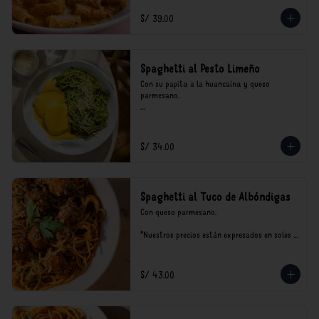
incluyen impuestos de ley y recargo al 
consumo.
S/ 39.00
Spaghetti al Pesto Limeño
Con su papita a la huancaína y queso 
parmesano.

*Nuestros precios están expresados en soles e 
incluyen impuestos de ley y recargo al 
consumo.
S/ 34.00
Spaghetti al Tuco de Albóndigas
Con queso parmesano.

*Nuestros precios están expresados en soles e 
incluyen impuestos de ley y recargo al 
consumo.
S/ 43.00