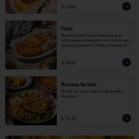
*Nuestros precios están expresados en soles e 
S/ 53.00
incluyen impuestos de ley y recargo al 
consumo.
Katsu
Milanesa de pollo o cerdo empanizado al 
estilo japones. Acompañado de chaufa blanco, 
salsa curry japonesa, tortilla y ensalada de 
col.

*Nuestros precios están expresados en soles e 
S/ 56.00
incluyen impuestos de ley y recargo al 
consumo.
Milanesa Norteña
De pollo con arroz verde norteño y papita 
huancaína.

*Nuestros precios están expresados en soles e 
incluyen impuestos de ley y recargo al 
consumo.
S/ 54.00