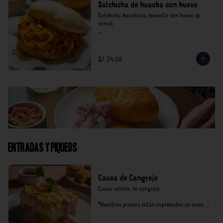
Salchicha de huacho con huevo
Salchicha huachana, revuelto con huevo de 
corral.

*Nuestros precios están expresados en soles e 
incluyen impuestos de ley y recargo al 
consumo.
S/ 24.00
Entradas y Piqueos
Causa de Cangrejo
Causa rellena de cangrejo.

*Nuestros precios están expresados en soles e 
incluyen impuestos de ley y recargo al 
consumo.