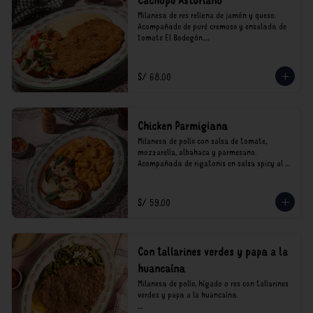
Cachopo Asturiano
Milanesa de res rellena de jamón y queso. 
Acompañado de puré cremoso y ensalada de 
tomate El Bodegón.

*Nuestros precios están expresados en soles e 
incluyen impuestos de ley y recargo al 
S/ 68.00
consumo.
Chicken Parmigiana
Milanesa de pollo con salsa de tomate, 
mozzarella, albahaca y parmesano. 
Acompañada de rigatonis en salsa spicy al 
vodka rosso cremoso.

*Nuestros precios están expresados en soles e 
S/ 59.00
incluyen impuestos de ley y recargo al 
consumo.
Con tallarines verdes y papa a la
huancaína
Milanesa de pollo, hígado o res con tallarines 
verdes y papa a la huancaína.
