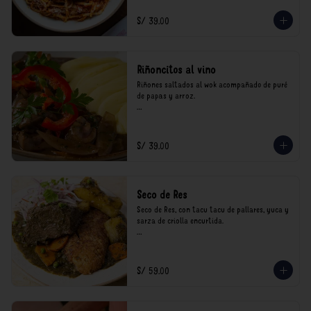
consumo.
S/ 39.00
Riñoncitos al vino
Riñones saltados al wok acompañado de puré 
de papas y arroz.

*Nuestros precios están expresados en soles e 
incluyen impuestos de ley y recargo al 
consumo.
S/ 39.00
Seco de Res
Seco de Res, con tacu tacu de pallares, yuca y 
sarza de criolla encurtida.

*Nuestros precios están expresados en soles e 
incluyen impuestos de ley y recargo al 
consumo.
S/ 59.00