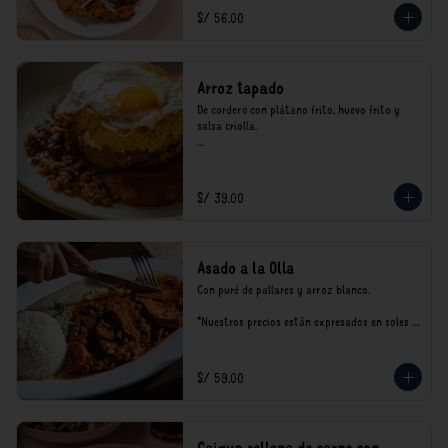
consumo.
S/ 56.00
Arroz tapado
De cordero con plátano frito, huevo frito y 
salsa criolla.

*Nuestros precios están expresados en soles e 
incluyen impuestos de ley y recargo al 
consumo.
S/ 39.00
Asado a la Olla
Con puré de pallares y arroz blanco.

*Nuestros precios están expresados en soles e 
incluyen impuestos de ley y recargo al 
consumo.
S/ 59.00