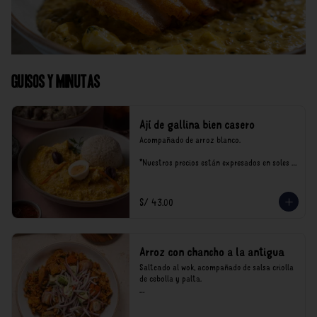
Guisos y Minutas
Ají de gallina bien casero
Acompañado de arroz blanco.

*Nuestros precios están expresados en soles e 
incluyen impuestos de ley y recargo al 
consumo.
S/ 43.00
Arroz con chancho a la antigua
Salteado al wok, acompañado de salsa criolla 
de cebolla y palta.

*Nuestros precios están expresados en soles e 
incluyen impuestos de ley y recargo al 