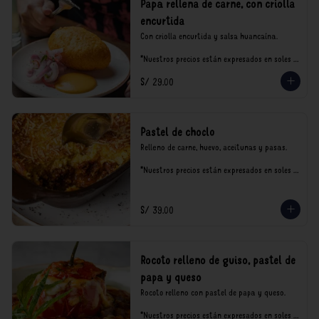
Papa rellena de carne, con criolla
encurtida
Con criolla encurtida y salsa huancaína.

*Nuestros precios están expresados en soles e 
incluyen impuestos de ley y recargo al 
S/ 29.00
consumo.
Pastel de choclo
Relleno de carne, huevo, aceitunas y pasas.

*Nuestros precios están expresados en soles e 
incluyen impuestos de ley y recargo al 
consumo.
S/ 39.00
Rocoto relleno de guiso, pastel de
papa y queso
Rocoto relleno con pastel de papa y queso.

*Nuestros precios están expresados en soles e 