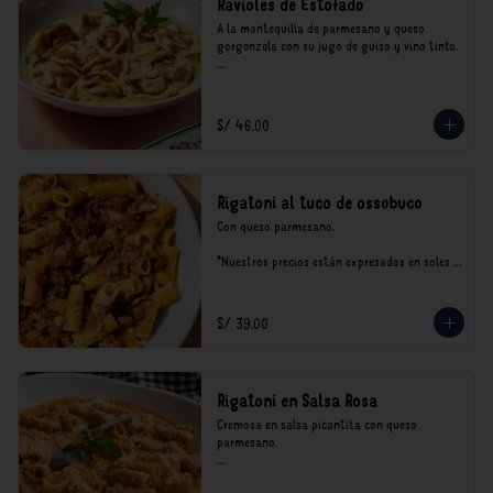
Ravioles de Estofado
A la mantequilla de parmesano y queso 
gorgonzola con su jugo de guiso y vino tinto.

*Nuestros precios están expresados en soles e 
incluyen impuestos de ley y recargo al 
consumo.
S/ 46.00
Rigatoni al tuco de ossobuco
Con queso parmesano.

*Nuestros precios están expresados en soles e 
incluyen impuestos de ley y recargo al 
consumo.
S/ 39.00
Rigatoni en Salsa Rosa
Cremosa en salsa picantita con queso 
parmesano.

*Nuestros precios están expresados en soles e 