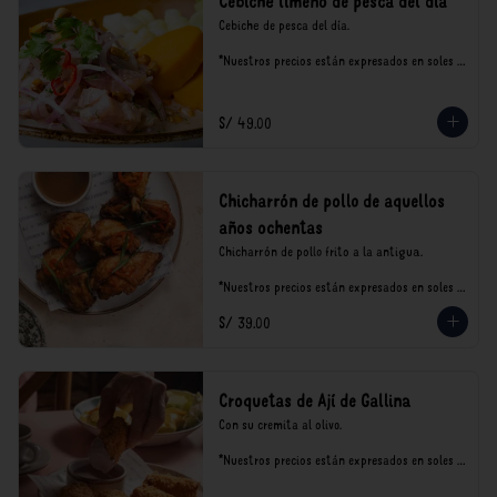
Cebiche limeño de pesca del día
Cebiche de pesca del día.

*Nuestros precios están expresados en soles e 
incluyen impuestos de ley y recargo al 
consumo.
S/ 49.00
Chicharrón de pollo de aquellos
años ochentas
Chicharrón de pollo frito a la antigua.

*Nuestros precios están expresados en soles e 
incluyen impuestos de ley y recargo al 
S/ 39.00
consumo.
Croquetas de Ají de Gallina
Con su cremita al olivo.

*Nuestros precios están expresados en soles e 
incluyen impuestos de ley y recargo al 
consumo.