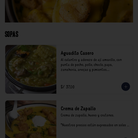
Sopas
Aguadito Casero
Al culantro y aderezo de ají amarillo, con 
punta de pecho, pollo, choclo, papa, 
zanahoria, arvejas y pimientos.

*Nuestros precios están expresados en soles e 
incluyen impuestos de ley y recargo al 
S/ 37.00
consumo.
Crema de Zapallo
Crema de zapallo, huevo y crutones.

*Nuestros precios están expresados en soles e 
incluyen impuestos de ley y recargo al 
consumo.