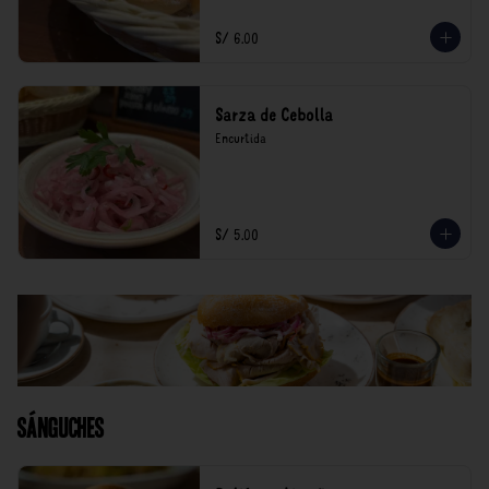
S/ 6.00
Sarza de Cebolla
Encurtida
S/ 5.00
Sánguches