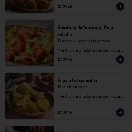
S/ 34.00
Ensalada de tomate, palta y
cebolla
Ensalada de tomate, palta y cebolla.

*Nuestros precios están expresados en soles e 
incluyen impuestos de ley y recargo al 
S/ 32.00
consumo.
Papa a la huancaína
Papa a la huancaína.

*Nuestros precios están expresados en soles e 
incluyen impuestos de ley y recargo al 
consumo.
S/ 29.00