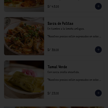
incluyen impuestos de ley y recargo al 
S/ 43.00
consumo.
Sarza de Patitas
En fiambre a la limeña antigua.

*Nuestros precios están expresados en soles e 
incluyen impuestos de ley y recargo al 
consumo.
S/ 39.00
Tamal Verde
Con sarza criolla encurtida.

*Nuestros precios están expresados en soles e 
incluyen impuestos de ley y recargo al 
consumo.
S/ 23.00