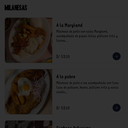
Milanesas
A la Maryland
Milanesa de pollo con salsa Maryland, 
acompañada de papas fritas, plátano frito y 
tocino.

*Nuestros precios están expresados en soles e 
incluyen impuestos de ley y recargo al 
S/ 53.00
consumo.
A lo pobre
Milanesa de pollo o res acompañada con tacu 
tacu de pallares, huevo, plátano frito y sarza 
criolla.

*Nuestros precios están expresados en soles e 
incluyen impuestos de ley y recargo al 
S/ 53.00
consumo.