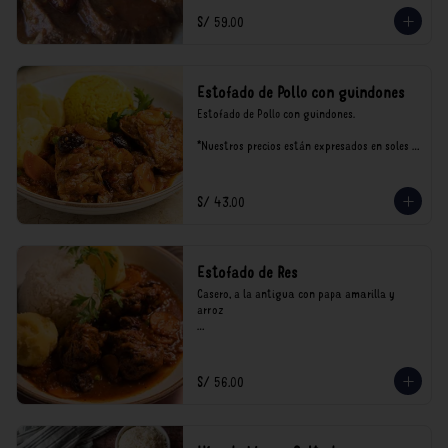
S/ 59.00
Estofado de Pollo con guindones
Estofado de Pollo con guindones.

*Nuestros precios están expresados en soles e 
incluyen impuestos de ley y recargo al 
consumo.
S/ 43.00
Estofado de Res
Casero, a la antigua con papa amarilla y 
arroz

*Nuestros precios están expresados en soles e 
incluyen impuestos de ley y recargo al 
consumo.
S/ 56.00