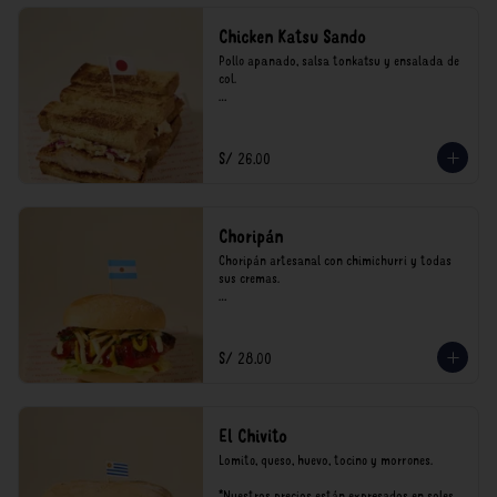
Chicken Katsu Sando
Pollo apanado, salsa tonkatsu y ensalada de 
col.

**Nuestros precios están expresados en soles 
e incluyen impuestos de ley y recargo al 
consumo.
S/ 26.00
Choripán
Choripán artesanal con chimichurri y todas 
sus cremas.

*Nuestros precios están expresados en soles e 
incluyen impuestos de ley y recargo al 
consumo.
S/ 28.00
El Chivito
Lomito, queso, huevo, tocino y morrones.

*Nuestros precios están expresados en soles e 