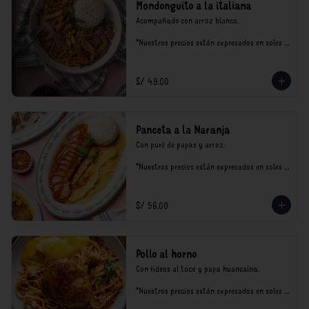
Mondonguito a la italiana
Acompañado con arroz blanco.

*Nuestros precios están expresados en soles e 
incluyen impuestos de ley y recargo al 
consumo.
S/ 49.00
Panceta a la Naranja
Con puré de papas y arroz.

*Nuestros precios están expresados en soles e 
incluyen impuestos de ley y recargo al 
consumo.
S/ 56.00
Pollo al horno
Con fideos al tuco y papa huancaína.

*Nuestros precios están expresados en soles e 
incluyen impuestos de ley y recargo al 