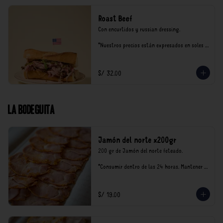
Roast Beef
Con encurtidos y russian dressing.

*Nuestros precios están expresados en soles e 
incluyen impuestos de ley y recargo al 
consumo.
S/ 32.00
La Bodeguita
Jamón del norte x200gr
200 gr de Jamón del norte feteado. 

*Consumir dentro de las 24 horas. Mantener 
en refrigeración.

Nuestro precios están expresados en soles e 
incluyen impuestos de ley y recargo al 
S/ 19.00
consumo.