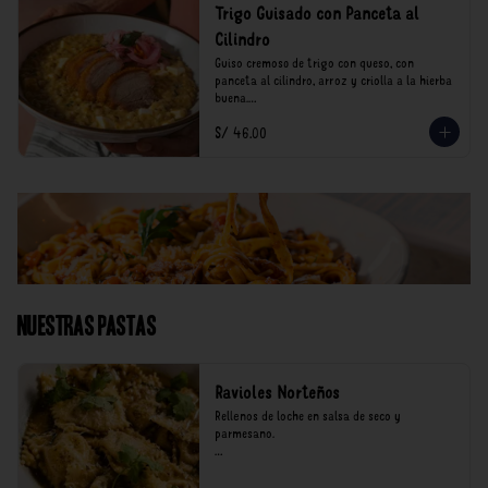
Trigo Guisado con Panceta al
Cilindro
Guiso cremoso de trigo con queso, con 
panceta al cilindro, arroz y criolla a la hierba 
buena.

S/ 46.00
*Nuestros precios están expresados en soles e 
incluyen impuestos de ley y recargo al 
consumo.
Nuestras Pastas
Ravioles Norteños
Rellenos de loche en salsa de seco y 
parmesano.

*Nuestros precios están expresados en soles e 
incluyen impuestos de ley y recargo al 