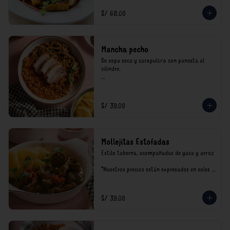
incluyen impuestos de ley y recargo al 
consumo.
S/ 68.00
Mancha pecho
De sopa seca y carapulcra con panceta al 
cilindro.

*Nuestros precios están expresados en soles e 
incluyen impuestos de ley y recargo al 
consumo.
S/ 39.00
Mollejitas Estofadas
Estilo taberna, acompañadas de yuca y arroz

*Nuestros precios están expresados en soles e 
incluyen impuestos de ley y recargo al 
consumo.
S/ 39.00