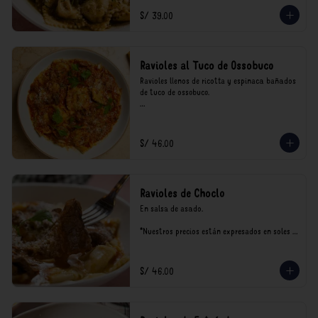
consumo.
S/ 39.00
Ravioles al Tuco de Ossobuco
Ravioles llenos de ricotta y espinaca bañados 
de tuco de ossobuco.

*Nuestros precios están expresados en soles e 
incluyen impuestos de ley y recargo al 
consumo.
S/ 46.00
Ravioles de Choclo
En salsa de asado.

*Nuestros precios están expresados en soles e 
incluyen impuestos de ley y recargo al 
consumo.
S/ 46.00