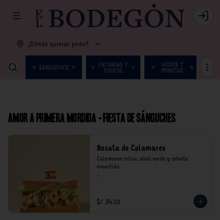
Abrir menu de navegación
Login
¿Dónde quieres pedir?
Amor a primera mordida - Fiesta de Sánguches
Bocata de Calamares
Calamares fritos, alioli verde y cebolla 
encurtida.

*Nuestros precios están expresados en soles e 
incluyen impuestos de ley y recargo al 
consumo.
S/ 34.00