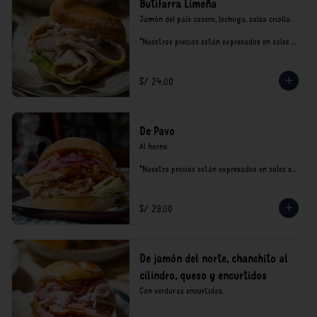
Butifarra Limeña
Jamón del país casero, lechuga, salsa criolla.

*Nuestros precios están expresados en soles e 
incluyen impuestos de ley y recargo al 
consumo.
S/ 24.00
De Pavo
Al horno

*Nuestro precios están expresados en soles e 
incluyen impuestos de ley y recargo al 
consumo.
S/ 29.00
De jamón del norte, chanchito al
cilindro, queso y encurtidos
Con verduras encurtidas.