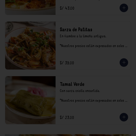
incluyen impuestos de ley y recargo al 
S/ 43.00
consumo.
Sarza de Patitas
En fiambre a la limeña antigua.

*Nuestros precios están expresados en soles e 
incluyen impuestos de ley y recargo al 
consumo.
S/ 39.00
Tamal Verde
Con sarza criolla encurtida.

*Nuestros precios están expresados en soles e 
incluyen impuestos de ley y recargo al 
consumo.
S/ 23.00