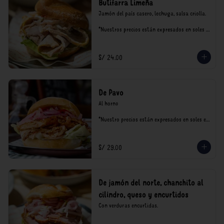
Butifarra Limeña
Jamón del país casero, lechuga, salsa criolla.

*Nuestros precios están expresados en soles e 
incluyen impuestos de ley y recargo al 
consumo.
S/ 24.00
De Pavo
Al horno

*Nuestro precios están expresados en soles e 
incluyen impuestos de ley y recargo al 
consumo.
S/ 29.00
De jamón del norte, chanchito al
cilindro, queso y encurtidos
Con verduras encurtidas.