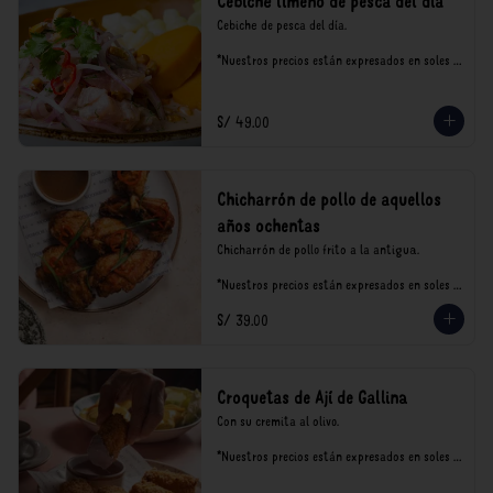
Cebiche limeño de pesca del día
Cebiche de pesca del día.

*Nuestros precios están expresados en soles e 
incluyen impuestos de ley y recargo al 
consumo.
S/ 49.00
Chicharrón de pollo de aquellos
años ochentas
Chicharrón de pollo frito a la antigua.

*Nuestros precios están expresados en soles e 
incluyen impuestos de ley y recargo al 
S/ 39.00
consumo.
Croquetas de Ají de Gallina
Con su cremita al olivo.

*Nuestros precios están expresados en soles e 
incluyen impuestos de ley y recargo al 
consumo.