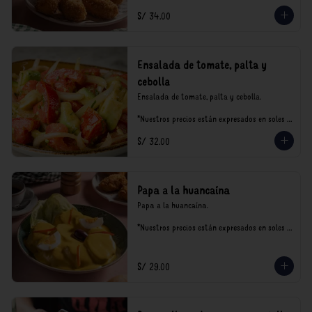
S/ 34.00
Ensalada de tomate, palta y
cebolla
Ensalada de tomate, palta y cebolla.

*Nuestros precios están expresados en soles e 
incluyen impuestos de ley y recargo al 
S/ 32.00
consumo.
Papa a la huancaína
Papa a la huancaína.

*Nuestros precios están expresados en soles e 
incluyen impuestos de ley y recargo al 
consumo.
S/ 29.00