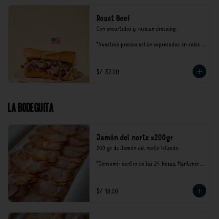
Roast Beef
Con encurtidos y russian dressing.

*Nuestros precios están expresados en soles e 
incluyen impuestos de ley y recargo al 
consumo.
S/ 32.00
La Bodeguita
Jamón del norte x200gr
200 gr de Jamón del norte feteado. 

*Consumir dentro de las 24 horas. Mantener 
en refrigeración.

Nuestro precios están expresados en soles e 
incluyen impuestos de ley y recargo al 
S/ 19.00
consumo.