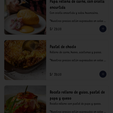
Papa rellena de carne, con criolla
encurtida
Con criolla encurtida y salsa huancaína.

*Nuestros precios están expresados en soles e 
incluyen impuestos de ley y recargo al 
S/ 29.00
consumo.
Pastel de choclo
Relleno de carne, huevo, aceitunas y pasas.

*Nuestros precios están expresados en soles e 
incluyen impuestos de ley y recargo al 
consumo.
S/ 39.00
Rocoto relleno de guiso, pastel de
papa y queso
Rocoto relleno con pastel de papa y queso.

*Nuestros precios están expresados en soles e 