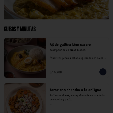
Guisos y Minutas
Ají de gallina bien casero
Acompañado de arroz blanco.

*Nuestros precios están expresados en soles e 
incluyen impuestos de ley y recargo al 
consumo.
S/ 43.00
Arroz con chancho a la antigua
Salteado al wok, acompañado de salsa criolla 
de cebolla y palta.

*Nuestros precios están expresados en soles e 
incluyen impuestos de ley y recargo al 