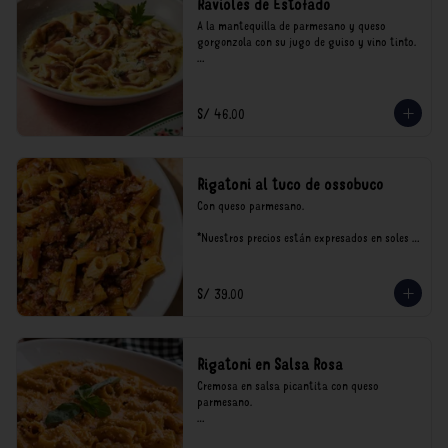
Ravioles de Estofado
A la mantequilla de parmesano y queso 
gorgonzola con su jugo de guiso y vino tinto.

*Nuestros precios están expresados en soles e 
incluyen impuestos de ley y recargo al 
consumo.
S/ 46.00
Rigatoni al tuco de ossobuco
Con queso parmesano.

*Nuestros precios están expresados en soles e 
incluyen impuestos de ley y recargo al 
consumo.
S/ 39.00
Rigatoni en Salsa Rosa
Cremosa en salsa picantita con queso 
parmesano.

*Nuestros precios están expresados en soles e 