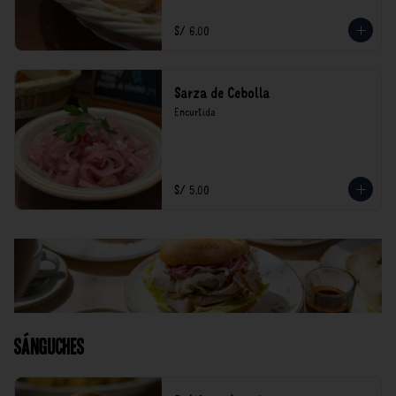
S/ 6.00
Sarza de Cebolla
Encurtida
S/ 5.00
Sánguches