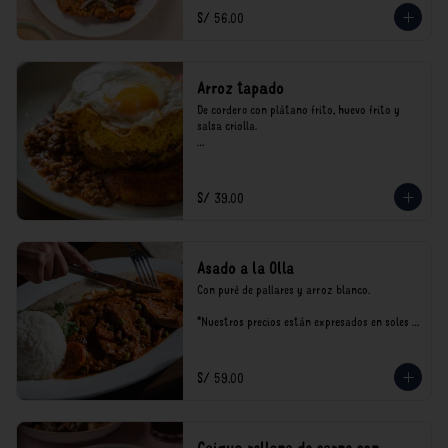
consumo.
S/ 56.00
Arroz tapado
De cordero con plátano frito, huevo frito y 
salsa criolla.

*Nuestros precios están expresados en soles e 
incluyen impuestos de ley y recargo al 
consumo.
S/ 39.00
Asado a la Olla
Con puré de pallares y arroz blanco.

*Nuestros precios están expresados en soles e 
incluyen impuestos de ley y recargo al 
consumo.
S/ 59.00