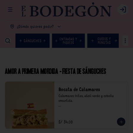
Abrir menu de navegación
Login
¿Dónde quieres pedir?
Amor a primera mordida - Fiesta de Sánguches
Bocata de Calamares
Calamares fritos, alioli verde y cebolla 
encurtida.

*Nuestros precios están expresados en soles e 
incluyen impuestos de ley y recargo al 
consumo.
S/ 34.00