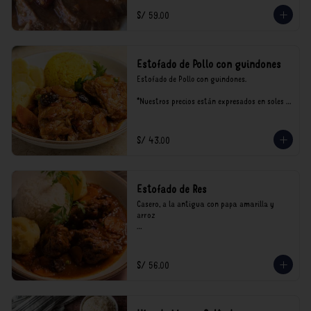
S/ 59.00
Estofado de Pollo con guindones
Estofado de Pollo con guindones.

*Nuestros precios están expresados en soles e 
incluyen impuestos de ley y recargo al 
consumo.
S/ 43.00
Estofado de Res
Casero, a la antigua con papa amarilla y 
arroz

*Nuestros precios están expresados en soles e 
incluyen impuestos de ley y recargo al 
consumo.
S/ 56.00