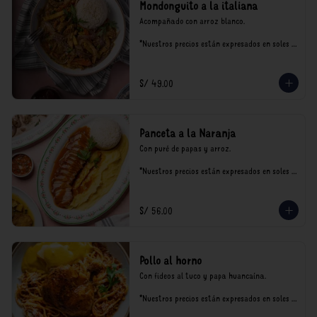
Mondonguito a la italiana
Acompañado con arroz blanco.

*Nuestros precios están expresados en soles e 
incluyen impuestos de ley y recargo al 
consumo.
S/ 49.00
Panceta a la Naranja
Con puré de papas y arroz.

*Nuestros precios están expresados en soles e 
incluyen impuestos de ley y recargo al 
consumo.
S/ 56.00
Pollo al horno
Con fideos al tuco y papa huancaína.

*Nuestros precios están expresados en soles e 
incluyen impuestos de ley y recargo al 