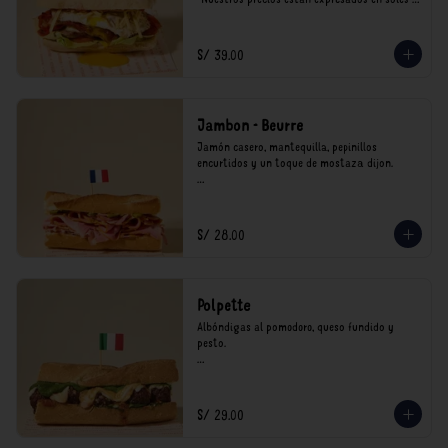
incluyen impuestos de ley y recargo al 
consumo.
S/ 39.00
Jambon - Beurre
Jamón casero, mantequilla, pepinillos 
encurtidos y un toque de mostaza dijon.

*Nuestros precios están expresados en soles e 
incluyen impuestos de ley y recargo al 
consumo.
S/ 28.00
Polpette
Albóndigas al pomodoro, queso fundido y 
pesto.

*Nuestros precios están expresados en soles e 
incluyen impuestos de ley y recargo al 
consumo.
S/ 29.00