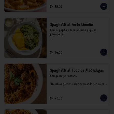
incluyen impuestos de ley y recargo al 
consumo.
S/ 39.00
Spaghetti al Pesto Limeño
Con su papita a la huancaína y queso 
parmesano.

*Nuestros precios están expresados en soles e 
incluyen impuestos de ley y recargo al 
consumo.
S/ 34.00
Spaghetti al Tuco de Albóndigas
Con queso parmesano.

*Nuestros precios están expresados en soles e 
incluyen impuestos de ley y recargo al 
consumo.
S/ 43.00