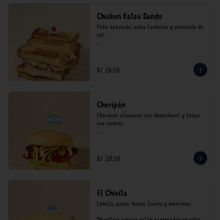
Chicken Katsu Sando
Pollo apanado, salsa tonkatsu y ensalada de 
col.

**Nuestros precios están expresados en soles 
e incluyen impuestos de ley y recargo al 
consumo.
S/ 26.00
Choripán
Choripán artesanal con chimichurri y todas 
sus cremas.

*Nuestros precios están expresados en soles e 
incluyen impuestos de ley y recargo al 
consumo.
S/ 28.00
El Chivito
Lomito, queso, huevo, tocino y morrones.

*Nuestros precios están expresados en soles e 