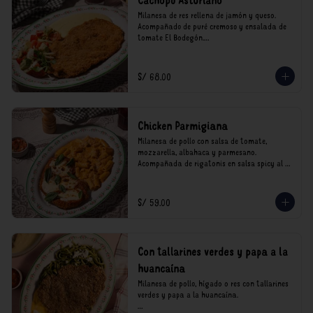
Cachopo Asturiano
Milanesa de res rellena de jamón y queso. 
Acompañado de puré cremoso y ensalada de 
tomate El Bodegón.

*Nuestros precios están expresados en soles e 
incluyen impuestos de ley y recargo al 
S/ 68.00
consumo.
Chicken Parmigiana
Milanesa de pollo con salsa de tomate, 
mozzarella, albahaca y parmesano. 
Acompañada de rigatonis en salsa spicy al 
vodka rosso cremoso.

*Nuestros precios están expresados en soles e 
S/ 59.00
incluyen impuestos de ley y recargo al 
consumo.
Con tallarines verdes y papa a la
huancaína
Milanesa de pollo, hígado o res con tallarines 
verdes y papa a la huancaína.
