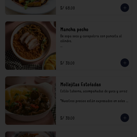
incluyen impuestos de ley y recargo al 
consumo.
S/ 68.00
Mancha pecho
De sopa seca y carapulcra con panceta al 
cilindro.

*Nuestros precios están expresados en soles e 
incluyen impuestos de ley y recargo al 
consumo.
S/ 39.00
Mollejitas Estofadas
Estilo taberna, acompañadas de yuca y arroz

*Nuestros precios están expresados en soles e 
incluyen impuestos de ley y recargo al 
consumo.
S/ 39.00