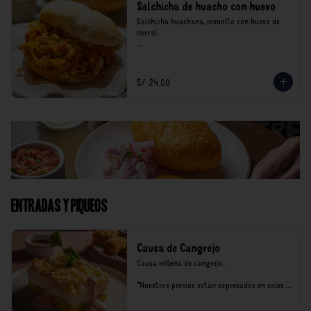
Salchicha de huacho con huevo
Salchicha huachana, revuelto con huevo de 
corral.

*Nuestros precios están expresados en soles e 
incluyen impuestos de ley y recargo al 
consumo.
S/ 24.00
Entradas y Piqueos
Causa de Cangrejo
Causa rellena de cangrejo.

*Nuestros precios están expresados en soles e 
incluyen impuestos de ley y recargo al 
consumo.