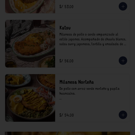
*Nuestros precios están expresados en soles e 
S/ 53.00
incluyen impuestos de ley y recargo al 
consumo.
Katsu
Milanesa de pollo o cerdo empanizado al 
estilo japones. Acompañado de chaufa blanco, 
salsa curry japonesa, tortilla y ensalada de 
col.

*Nuestros precios están expresados en soles e 
S/ 56.00
incluyen impuestos de ley y recargo al 
consumo.
Milanesa Norteña
De pollo con arroz verde norteño y papita 
huancaína.

*Nuestros precios están expresados en soles e 
incluyen impuestos de ley y recargo al 
consumo.
S/ 54.00