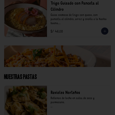
Trigo Guisado con Panceta al
Cilindro
Guiso cremoso de trigo con queso, con 
panceta al cilindro, arroz y criolla a la hierba 
buena.

S/ 46.00
*Nuestros precios están expresados en soles e 
incluyen impuestos de ley y recargo al 
consumo.
Nuestras Pastas
Ravioles Norteños
Rellenos de loche en salsa de seco y 
parmesano.

*Nuestros precios están expresados en soles e 
incluyen impuestos de ley y recargo al 