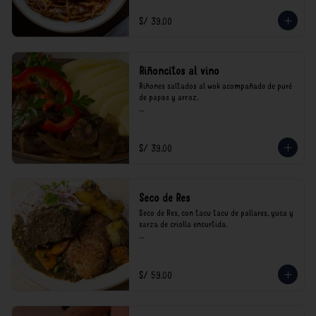
consumo.
S/ 39.00
Riñoncitos al vino
Riñones saltados al wok acompañado de puré 
de papas y arroz.

*Nuestros precios están expresados en soles e 
incluyen impuestos de ley y recargo al 
consumo.
S/ 39.00
Seco de Res
Seco de Res, con tacu tacu de pallares, yuca y 
sarza de criolla encurtida.

*Nuestros precios están expresados en soles e 
incluyen impuestos de ley y recargo al 
consumo.
S/ 59.00