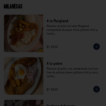
Milanesas
A la Maryland
Milanesa de pollo con salsa Maryland, 
acompañada de papas fritas, plátano frito y 
tocino.

*Nuestros precios están expresados en soles e 
incluyen impuestos de ley y recargo al 
S/ 53.00
consumo.
A lo pobre
Milanesa de pollo o res acompañada con tacu 
tacu de pallares, huevo, plátano frito y sarza 
criolla.

*Nuestros precios están expresados en soles e 
incluyen impuestos de ley y recargo al 
S/ 53.00
consumo.