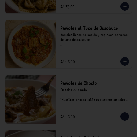
consumo.
S/ 39.00
Ravioles al Tuco de Ossobuco
Ravioles llenos de ricotta y espinaca bañados 
de tuco de ossobuco.

*Nuestros precios están expresados en soles e 
incluyen impuestos de ley y recargo al 
consumo.
S/ 46.00
Ravioles de Choclo
En salsa de asado.

*Nuestros precios están expresados en soles e 
incluyen impuestos de ley y recargo al 
consumo.
S/ 46.00