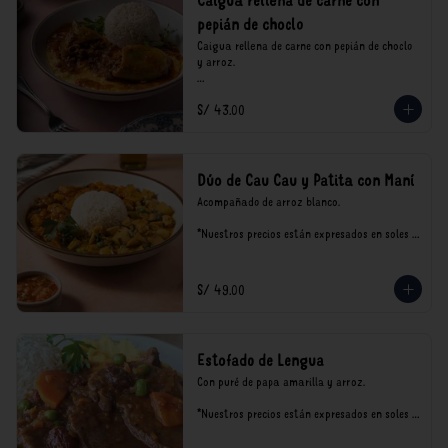
Caigua rellena de carne con
pepián de choclo
Caigua rellena de carne con pepián de choclo 
y arroz.

*Nuestros precios están expresados en soles e 
S/ 43.00
incluyen impuestos de ley y recargo al 
consumo.
Dúo de Cau Cau y Patita con Maní
Acompañado de arroz blanco.

*Nuestros precios están expresados en soles e 
incluyen impuestos de ley y recargo al 
consumo.
S/ 49.00
Estofado de Lengua
Con puré de papa amarilla y arroz.

*Nuestros precios están expresados en soles e 
incluyen impuestos de ley y recargo al 
consumo.