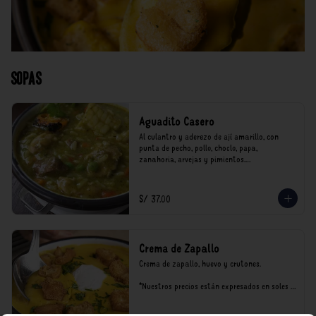
Sopas
Aguadito Casero
Al culantro y aderezo de ají amarillo, con 
punta de pecho, pollo, choclo, papa, 
zanahoria, arvejas y pimientos.

*Nuestros precios están expresados en soles e 
incluyen impuestos de ley y recargo al 
S/ 37.00
consumo.
Crema de Zapallo
Crema de zapallo, huevo y crutones.

*Nuestros precios están expresados en soles e 
incluyen impuestos de ley y recargo al 
consumo.