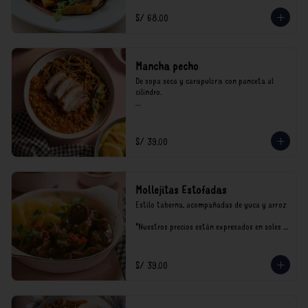
incluyen impuestos de ley y recargo al 
consumo.
S/ 68.00
Mancha pecho
De sopa seca y carapulcra con panceta al 
cilindro.

*Nuestros precios están expresados en soles e 
incluyen impuestos de ley y recargo al 
consumo.
S/ 39.00
Mollejitas Estofadas
Estilo taberna, acompañadas de yuca y arroz

*Nuestros precios están expresados en soles e 
incluyen impuestos de ley y recargo al 
consumo.
S/ 39.00