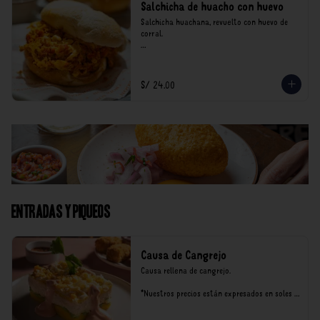
Salchicha de huacho con huevo
Salchicha huachana, revuelto con huevo de 
corral.

*Nuestros precios están expresados en soles e 
incluyen impuestos de ley y recargo al 
consumo.
S/ 24.00
Entradas y Piqueos
Causa de Cangrejo
Causa rellena de cangrejo.

*Nuestros precios están expresados en soles e 
incluyen impuestos de ley y recargo al 
consumo.