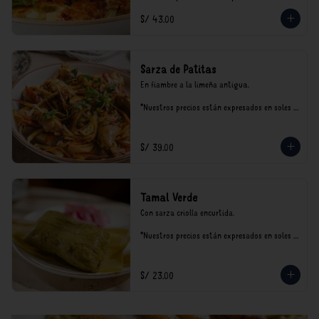
incluyen impuestos de ley y recargo al 
S/ 43.00
consumo.
Sarza de Patitas
En fiambre a la limeña antigua.

*Nuestros precios están expresados en soles e 
incluyen impuestos de ley y recargo al 
consumo.
S/ 39.00
Tamal Verde
Con sarza criolla encurtida.

*Nuestros precios están expresados en soles e 
incluyen impuestos de ley y recargo al 
consumo.
S/ 23.00