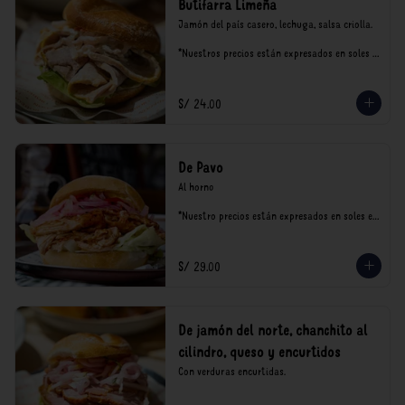
Butifarra Limeña
Jamón del país casero, lechuga, salsa criolla.

*Nuestros precios están expresados en soles e 
incluyen impuestos de ley y recargo al 
consumo.
S/ 24.00
De Pavo
Al horno

*Nuestro precios están expresados en soles e 
incluyen impuestos de ley y recargo al 
consumo.
S/ 29.00
De jamón del norte, chanchito al
cilindro, queso y encurtidos
Con verduras encurtidas.