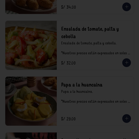
S/ 34.00
Ensalada de tomate, palta y
cebolla
Ensalada de tomate, palta y cebolla.

*Nuestros precios están expresados en soles e 
incluyen impuestos de ley y recargo al 
S/ 32.00
consumo.
Papa a la huancaína
Papa a la huancaína.

*Nuestros precios están expresados en soles e 
incluyen impuestos de ley y recargo al 
consumo.
S/ 29.00