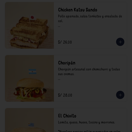
Chicken Katsu Sando
Pollo apanado, salsa tonkatsu y ensalada de 
col.

**Nuestros precios están expresados en soles 
e incluyen impuestos de ley y recargo al 
consumo.
S/ 26.00
Choripán
Choripán artesanal con chimichurri y todas 
sus cremas.

*Nuestros precios están expresados en soles e 
incluyen impuestos de ley y recargo al 
consumo.
S/ 28.00
El Chivito
Lomito, queso, huevo, tocino y morrones.

*Nuestros precios están expresados en soles e 