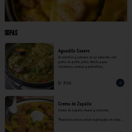
Sopas
Aguadito Casero
Al culantro y aderezo de ají amarillo, con 
punta de pecho, pollo, choclo, papa, 
zanahoria, arvejas y pimientos.

*Nuestros precios están expresados en soles e 
incluyen impuestos de ley y recargo al 
S/ 37.00
consumo.
Crema de Zapallo
Crema de zapallo, huevo y crutones.

*Nuestros precios están expresados en soles e 
incluyen impuestos de ley y recargo al 
consumo.