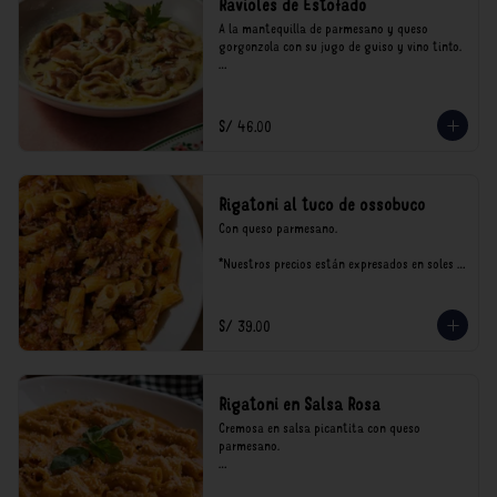
Ravioles de Estofado
A la mantequilla de parmesano y queso 
gorgonzola con su jugo de guiso y vino tinto.

*Nuestros precios están expresados en soles e 
incluyen impuestos de ley y recargo al 
consumo.
S/ 46.00
Rigatoni al tuco de ossobuco
Con queso parmesano.

*Nuestros precios están expresados en soles e 
incluyen impuestos de ley y recargo al 
consumo.
S/ 39.00
Rigatoni en Salsa Rosa
Cremosa en salsa picantita con queso 
parmesano.

*Nuestros precios están expresados en soles e 