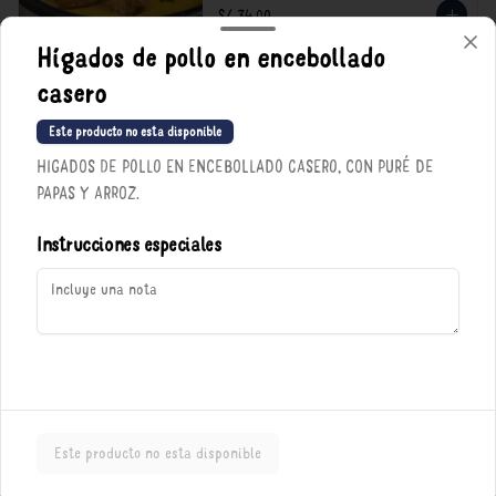
S/ 34.00
Hígados de pollo en encebollado
casero
Menestrón con Carne
Queso parmesano, carnecita y mucho caldo.

Este producto no esta disponible
*Nuestros precios están expresados en soles e 
HIGADOS DE POLLO EN ENCEBOLLADO CASERO, CON PURÉ DE
incluyen impuestos de ley y recargo al 
consumo.
PAPAS Y ARROZ.
S/ 39.00
Instrucciones especiales
Política de Cookies
Haga clic en Aceptar para permitir que Justo use cookies a fin
de personalizar este sitio, publicar anuncios y medir su
eficiencia en otras apps y sitios web, incluidas las redes
sociales. Personalice sus preferencias en Configuración de
cookies. Conozca más sobre nuestra
Política de Cookies
.
Porciones
Configuración de cookies
Aceptar
Este producto no esta disponible
Arroz amarillo