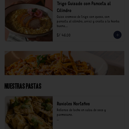
Trigo Guisado con Panceta al
Cilindro
Guiso cremoso de trigo con queso, con 
panceta al cilindro, arroz y criolla a la hierba 
buena.

S/ 46.00
*Nuestros precios están expresados en soles e 
incluyen impuestos de ley y recargo al 
consumo.
Nuestras Pastas
Ravioles Norteños
Rellenos de loche en salsa de seco y 
parmesano.

*Nuestros precios están expresados en soles e 
incluyen impuestos de ley y recargo al 