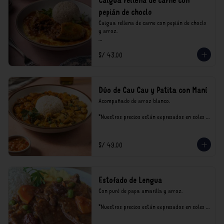
Caigua rellena de carne con
pepián de choclo
Caigua rellena de carne con pepián de choclo 
y arroz.

*Nuestros precios están expresados en soles e 
S/ 43.00
incluyen impuestos de ley y recargo al 
consumo.
Dúo de Cau Cau y Patita con Maní
Acompañado de arroz blanco.

*Nuestros precios están expresados en soles e 
incluyen impuestos de ley y recargo al 
consumo.
S/ 49.00
Estofado de Lengua
Con puré de papa amarilla y arroz.

*Nuestros precios están expresados en soles e 
incluyen impuestos de ley y recargo al 
consumo.