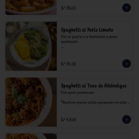
incluyen impuestos de ley y recargo al 
consumo.
S/ 39.00
Spaghetti al Pesto Limeño
Con su papita a la huancaína y queso 
parmesano.

*Nuestros precios están expresados en soles e 
incluyen impuestos de ley y recargo al 
consumo.
S/ 34.00
Spaghetti al Tuco de Albóndigas
Con queso parmesano.

*Nuestros precios están expresados en soles e 
incluyen impuestos de ley y recargo al 
consumo.
S/ 43.00