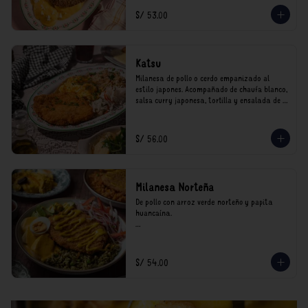
*Nuestros precios están expresados en soles e 
S/ 53.00
incluyen impuestos de ley y recargo al 
consumo.
Katsu
Milanesa de pollo o cerdo empanizado al 
estilo japones. Acompañado de chaufa blanco, 
salsa curry japonesa, tortilla y ensalada de 
col.

*Nuestros precios están expresados en soles e 
S/ 56.00
incluyen impuestos de ley y recargo al 
consumo.
Milanesa Norteña
De pollo con arroz verde norteño y papita 
huancaína.

*Nuestros precios están expresados en soles e 
incluyen impuestos de ley y recargo al 
consumo.
S/ 54.00