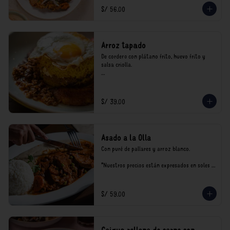
consumo.
S/ 56.00
Arroz tapado
De cordero con plátano frito, huevo frito y 
salsa criolla.

*Nuestros precios están expresados en soles e 
incluyen impuestos de ley y recargo al 
consumo.
S/ 39.00
Asado a la Olla
Con puré de pallares y arroz blanco.

*Nuestros precios están expresados en soles e 
incluyen impuestos de ley y recargo al 
consumo.
S/ 59.00