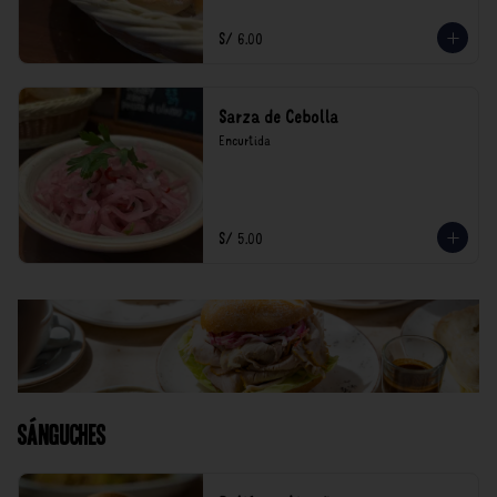
S/ 6.00
Sarza de Cebolla
Encurtida
S/ 5.00
Sánguches