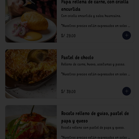
Papa rellena de carne, con criolla
encurtida
Con criolla encurtida y salsa huancaína.

*Nuestros precios están expresados en soles e 
incluyen impuestos de ley y recargo al 
S/ 29.00
consumo.
Pastel de choclo
Relleno de carne, huevo, aceitunas y pasas.

*Nuestros precios están expresados en soles e 
incluyen impuestos de ley y recargo al 
consumo.
S/ 39.00
Rocoto relleno de guiso, pastel de
papa y queso
Rocoto relleno con pastel de papa y queso.

*Nuestros precios están expresados en soles e 