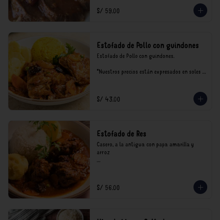
S/ 59.00
Estofado de Pollo con guindones
Estofado de Pollo con guindones.

*Nuestros precios están expresados en soles e 
incluyen impuestos de ley y recargo al 
consumo.
S/ 43.00
Estofado de Res
Casero, a la antigua con papa amarilla y 
arroz

*Nuestros precios están expresados en soles e 
incluyen impuestos de ley y recargo al 
consumo.
S/ 56.00