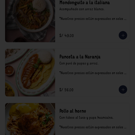
Mondonguito a la italiana
Acompañado con arroz blanco.

*Nuestros precios están expresados en soles e 
incluyen impuestos de ley y recargo al 
consumo.
S/ 49.00
Panceta a la Naranja
Con puré de papas y arroz.

*Nuestros precios están expresados en soles e 
incluyen impuestos de ley y recargo al 
consumo.
S/ 56.00
Pollo al horno
Con fideos al tuco y papa huancaína.

*Nuestros precios están expresados en soles e 
incluyen impuestos de ley y recargo al 