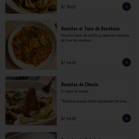
consumo.
S/ 39.00
Ravioles al Tuco de Ossobuco
Ravioles llenos de ricotta y espinaca bañados 
de tuco de ossobuco.

*Nuestros precios están expresados en soles e 
incluyen impuestos de ley y recargo al 
consumo.
S/ 46.00
Ravioles de Choclo
En salsa de asado.

*Nuestros precios están expresados en soles e 
incluyen impuestos de ley y recargo al 
consumo.
S/ 46.00