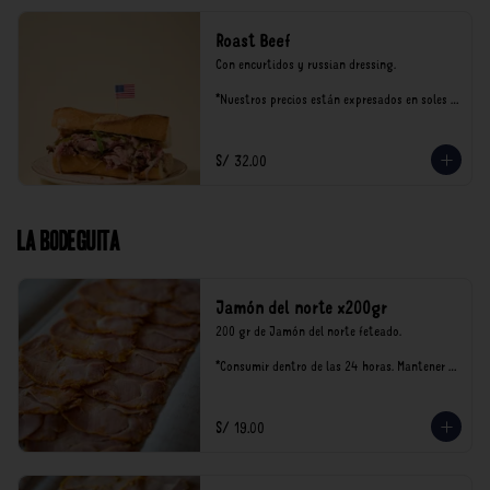
Roast Beef
Con encurtidos y russian dressing.

*Nuestros precios están expresados en soles e 
incluyen impuestos de ley y recargo al 
consumo.
S/ 32.00
La Bodeguita
Jamón del norte x200gr
200 gr de Jamón del norte feteado. 

*Consumir dentro de las 24 horas. Mantener 
en refrigeración.

Nuestro precios están expresados en soles e 
incluyen impuestos de ley y recargo al 
S/ 19.00
consumo.