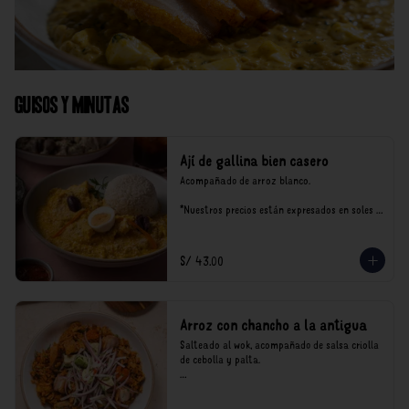
Guisos y Minutas
Ají de gallina bien casero
Acompañado de arroz blanco.

*Nuestros precios están expresados en soles e 
incluyen impuestos de ley y recargo al 
consumo.
S/ 43.00
Arroz con chancho a la antigua
Salteado al wok, acompañado de salsa criolla 
de cebolla y palta.

*Nuestros precios están expresados en soles e 
incluyen impuestos de ley y recargo al 