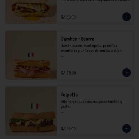
incluyen impuestos de ley y recargo al 
consumo.
S/ 39.00
Jambon - Beurre
Jamón casero, mantequilla, pepinillos 
encurtidos y un toque de mostaza dijon.

*Nuestros precios están expresados en soles e 
incluyen impuestos de ley y recargo al 
consumo.
S/ 28.00
Polpette
Albóndigas al pomodoro, queso fundido y 
pesto.

*Nuestros precios están expresados en soles e 
incluyen impuestos de ley y recargo al 
consumo.
S/ 29.00