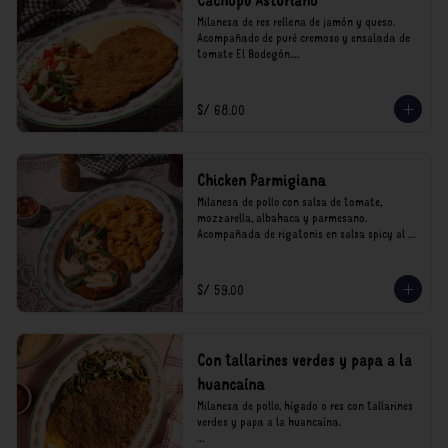
Cachopo Asturiano
Milanesa de res rellena de jamón y queso. 
Acompañado de puré cremoso y ensalada de 
tomate El Bodegón.

*Nuestros precios están expresados en soles e 
incluyen impuestos de ley y recargo al 
S/ 68.00
consumo.
Chicken Parmigiana
Milanesa de pollo con salsa de tomate, 
mozzarella, albahaca y parmesano. 
Acompañada de rigatonis en salsa spicy al 
vodka rosso cremoso.

*Nuestros precios están expresados en soles e 
S/ 59.00
incluyen impuestos de ley y recargo al 
consumo.
Con tallarines verdes y papa a la
huancaína
Milanesa de pollo, hígado o res con tallarines 
verdes y papa a la huancaína.
