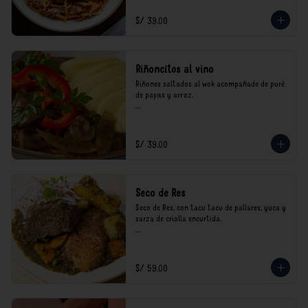
consumo.
S/ 39.00
Riñoncitos al vino
Riñones saltados al wok acompañado de puré 
de papas y arroz.

*Nuestros precios están expresados en soles e 
incluyen impuestos de ley y recargo al 
consumo.
S/ 39.00
Seco de Res
Seco de Res, con tacu tacu de pallares, yuca y 
sarza de criolla encurtida.

*Nuestros precios están expresados en soles e 
incluyen impuestos de ley y recargo al 
consumo.
S/ 59.00