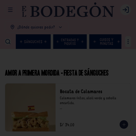
Abrir menu de navegación
Login
¿Dónde quieres pedir?
Amor a primera mordida - Fiesta de Sánguches
Bocata de Calamares
Calamares fritos, alioli verde y cebolla 
encurtida.

*Nuestros precios están expresados en soles e 
incluyen impuestos de ley y recargo al 
consumo.
S/ 34.00