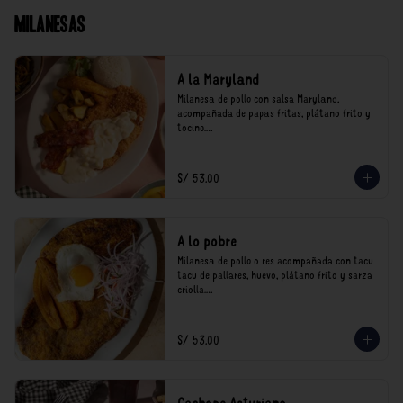
Milanesas
A la Maryland
Milanesa de pollo con salsa Maryland, 
acompañada de papas fritas, plátano frito y 
tocino.

*Nuestros precios están expresados en soles e 
incluyen impuestos de ley y recargo al 
S/ 53.00
consumo.
A lo pobre
Milanesa de pollo o res acompañada con tacu 
tacu de pallares, huevo, plátano frito y sarza 
criolla.

*Nuestros precios están expresados en soles e 
incluyen impuestos de ley y recargo al 
S/ 53.00
consumo.