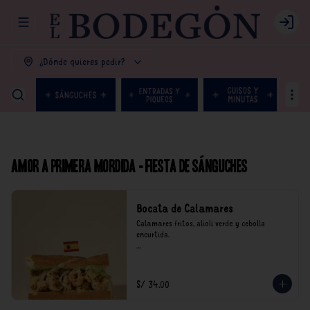
Abrir menu de navegación
Login
¿Dónde quieres pedir?
Amor a primera mordida - Fiesta de Sánguches
Bocata de Calamares
Calamares fritos, alioli verde y cebolla 
encurtida.

*Nuestros precios están expresados en soles e 
incluyen impuestos de ley y recargo al 
consumo.
S/ 34.00