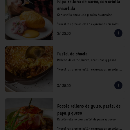
Papa rellena de carne, con criolla
encurtida
Con criolla encurtida y salsa huancaína.

*Nuestros precios están expresados en soles e 
incluyen impuestos de ley y recargo al 
S/ 29.00
consumo.
Pastel de choclo
Relleno de carne, huevo, aceitunas y pasas.

*Nuestros precios están expresados en soles e 
incluyen impuestos de ley y recargo al 
consumo.
S/ 39.00
Rocoto relleno de guiso, pastel de
papa y queso
Rocoto relleno con pastel de papa y queso.

*Nuestros precios están expresados en soles e 