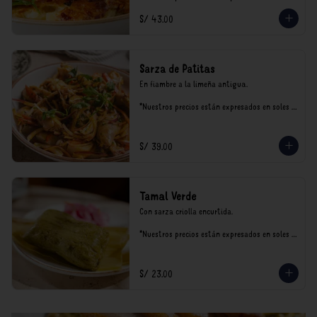
incluyen impuestos de ley y recargo al 
S/ 43.00
consumo.
Sarza de Patitas
En fiambre a la limeña antigua.

*Nuestros precios están expresados en soles e 
incluyen impuestos de ley y recargo al 
consumo.
S/ 39.00
Tamal Verde
Con sarza criolla encurtida.

*Nuestros precios están expresados en soles e 
incluyen impuestos de ley y recargo al 
consumo.
S/ 23.00