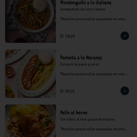
Mondonguito a la italiana
Acompañado con arroz blanco.

*Nuestros precios están expresados en soles e 
incluyen impuestos de ley y recargo al 
consumo.
S/ 49.00
Panceta a la Naranja
Con puré de papas y arroz.

*Nuestros precios están expresados en soles e 
incluyen impuestos de ley y recargo al 
consumo.
S/ 56.00
Pollo al horno
Con fideos al tuco y papa huancaína.

*Nuestros precios están expresados en soles e 
incluyen impuestos de ley y recargo al 