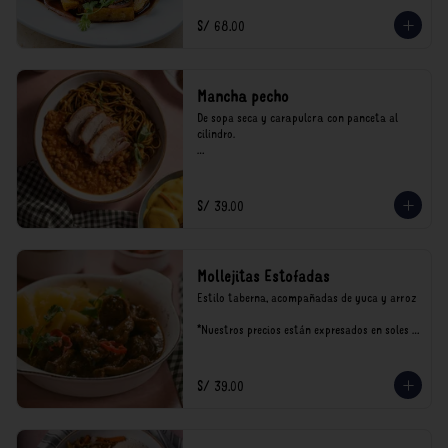
incluyen impuestos de ley y recargo al 
consumo.
S/ 68.00
Mancha pecho
De sopa seca y carapulcra con panceta al 
cilindro.

*Nuestros precios están expresados en soles e 
incluyen impuestos de ley y recargo al 
consumo.
S/ 39.00
Mollejitas Estofadas
Estilo taberna, acompañadas de yuca y arroz

*Nuestros precios están expresados en soles e 
incluyen impuestos de ley y recargo al 
consumo.
S/ 39.00