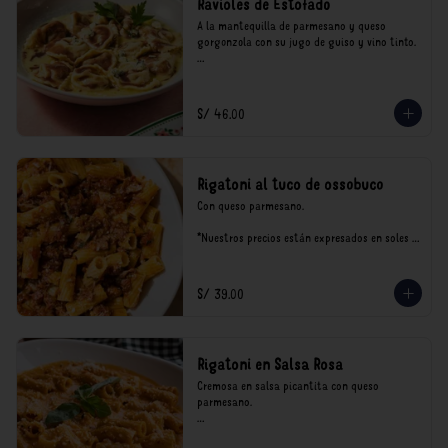
Ravioles de Estofado
A la mantequilla de parmesano y queso 
gorgonzola con su jugo de guiso y vino tinto.

*Nuestros precios están expresados en soles e 
incluyen impuestos de ley y recargo al 
consumo.
S/ 46.00
Rigatoni al tuco de ossobuco
Con queso parmesano.

*Nuestros precios están expresados en soles e 
incluyen impuestos de ley y recargo al 
consumo.
S/ 39.00
Rigatoni en Salsa Rosa
Cremosa en salsa picantita con queso 
parmesano.

*Nuestros precios están expresados en soles e 