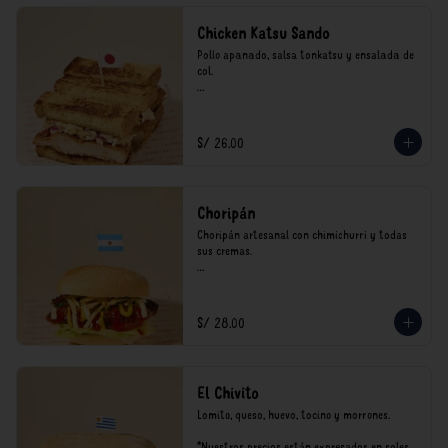
Chicken Katsu Sando
Pollo apanado, salsa tonkatsu y ensalada de 
col.

**Nuestros precios están expresados en soles 
e incluyen impuestos de ley y recargo al 
consumo.
S/ 26.00
Choripán
Choripán artesanal con chimichurri y todas 
sus cremas.

*Nuestros precios están expresados en soles e 
incluyen impuestos de ley y recargo al 
consumo.
S/ 28.00
El Chivito
Lomito, queso, huevo, tocino y morrones.

*Nuestros precios están expresados en soles e 