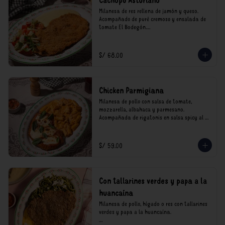
Cachopo Asturiano
Milanesa de res rellena de jamón y queso. 
Acompañado de puré cremoso y ensalada de 
tomate El Bodegón.

*Nuestros precios están expresados en soles e 
incluyen impuestos de ley y recargo al 
S/ 68.00
consumo.
Chicken Parmigiana
Milanesa de pollo con salsa de tomate, 
mozzarella, albahaca y parmesano. 
Acompañada de rigatonis en salsa spicy al 
vodka rosso cremoso.

*Nuestros precios están expresados en soles e 
S/ 59.00
incluyen impuestos de ley y recargo al 
consumo.
Con tallarines verdes y papa a la
huancaína
Milanesa de pollo, hígado o res con tallarines 
verdes y papa a la huancaína.
