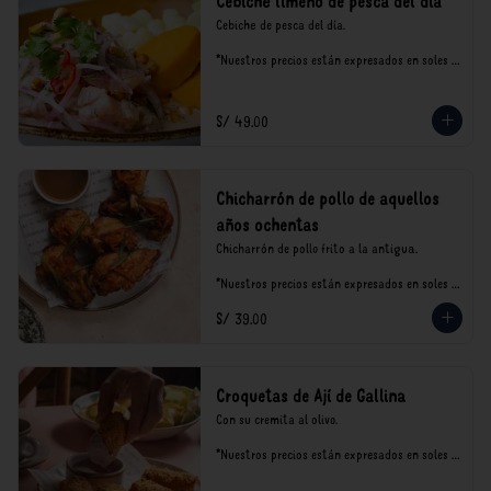
Cebiche limeño de pesca del día
Cebiche de pesca del día.

*Nuestros precios están expresados en soles e 
incluyen impuestos de ley y recargo al 
consumo.
S/ 49.00
Chicharrón de pollo de aquellos
años ochentas
Chicharrón de pollo frito a la antigua.

*Nuestros precios están expresados en soles e 
incluyen impuestos de ley y recargo al 
S/ 39.00
consumo.
Croquetas de Ají de Gallina
Con su cremita al olivo.

*Nuestros precios están expresados en soles e 
incluyen impuestos de ley y recargo al 
consumo.