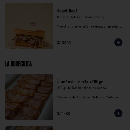
Roast Beef
Con encurtidos y russian dressing.

*Nuestros precios están expresados en soles e 
incluyen impuestos de ley y recargo al 
consumo.
S/ 32.00
La Bodeguita
Jamón del norte x200gr
200 gr de Jamón del norte feteado. 

*Consumir dentro de las 24 horas. Mantener 
en refrigeración.

Nuestro precios están expresados en soles e 
incluyen impuestos de ley y recargo al 
S/ 19.00
consumo.