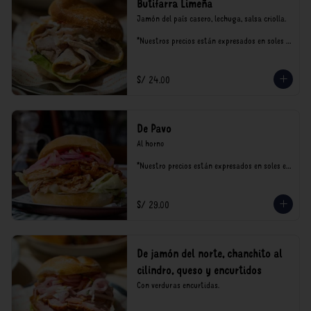
Butifarra Limeña
Jamón del país casero, lechuga, salsa criolla.

*Nuestros precios están expresados en soles e 
incluyen impuestos de ley y recargo al 
consumo.
S/ 24.00
De Pavo
Al horno

*Nuestro precios están expresados en soles e 
incluyen impuestos de ley y recargo al 
consumo.
S/ 29.00
De jamón del norte, chanchito al
cilindro, queso y encurtidos
Con verduras encurtidas.