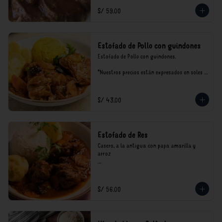
S/ 59.00
Estofado de Pollo con guindones
Estofado de Pollo con guindones.

*Nuestros precios están expresados en soles e 
incluyen impuestos de ley y recargo al 
consumo.
S/ 43.00
Estofado de Res
Casero, a la antigua con papa amarilla y 
arroz

*Nuestros precios están expresados en soles e 
incluyen impuestos de ley y recargo al 
consumo.
S/ 56.00