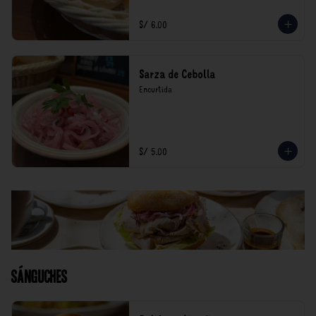
S/ 6.00
Sarza de Cebolla
Encurtida
S/ 5.00
Sánguches