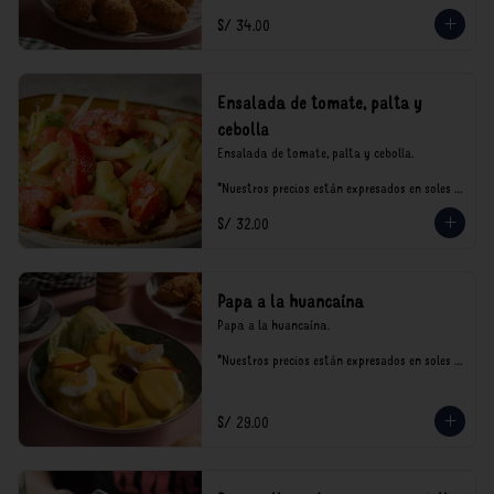
S/ 34.00
Ensalada de tomate, palta y
cebolla
Ensalada de tomate, palta y cebolla.

*Nuestros precios están expresados en soles e 
incluyen impuestos de ley y recargo al 
S/ 32.00
consumo.
Papa a la huancaína
Papa a la huancaína.

*Nuestros precios están expresados en soles e 
incluyen impuestos de ley y recargo al 
consumo.
S/ 29.00