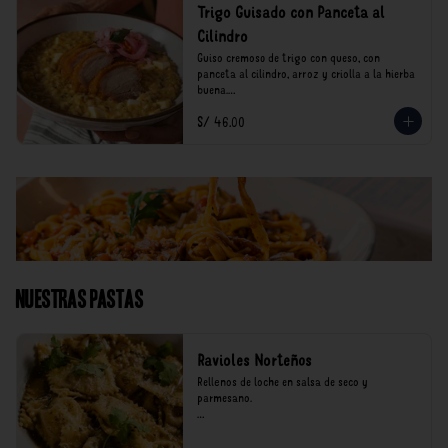
Trigo Guisado con Panceta al
Cilindro
Guiso cremoso de trigo con queso, con 
panceta al cilindro, arroz y criolla a la hierba 
buena.

S/ 46.00
*Nuestros precios están expresados en soles e 
incluyen impuestos de ley y recargo al 
consumo.
Nuestras Pastas
Ravioles Norteños
Rellenos de loche en salsa de seco y 
parmesano.

*Nuestros precios están expresados en soles e 
incluyen impuestos de ley y recargo al 