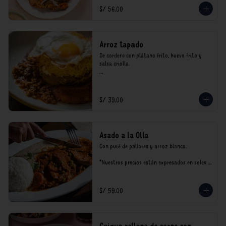
consumo.
S/ 56.00
Arroz tapado
De cordero con plátano frito, huevo frito y 
salsa criolla.

*Nuestros precios están expresados en soles e 
incluyen impuestos de ley y recargo al 
consumo.
S/ 39.00
Asado a la Olla
Con puré de pallares y arroz blanco.

*Nuestros precios están expresados en soles e 
incluyen impuestos de ley y recargo al 
consumo.
S/ 59.00