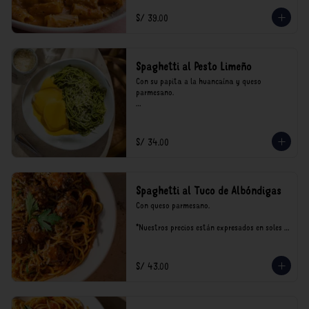
incluyen impuestos de ley y recargo al 
consumo.
S/ 39.00
Spaghetti al Pesto Limeño
Con su papita a la huancaína y queso 
parmesano.

*Nuestros precios están expresados en soles e 
incluyen impuestos de ley y recargo al 
consumo.
S/ 34.00
Spaghetti al Tuco de Albóndigas
Con queso parmesano.

*Nuestros precios están expresados en soles e 
incluyen impuestos de ley y recargo al 
consumo.
S/ 43.00