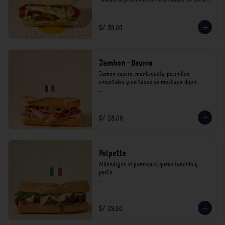
incluyen impuestos de ley y recargo al 
consumo.
S/ 39.00
Jambon - Beurre
Jamón casero, mantequilla, pepinillos 
encurtidos y un toque de mostaza dijon.

*Nuestros precios están expresados en soles e 
incluyen impuestos de ley y recargo al 
consumo.
S/ 28.00
Polpette
Albóndigas al pomodoro, queso fundido y 
pesto.

*Nuestros precios están expresados en soles e 
incluyen impuestos de ley y recargo al 
consumo.
S/ 29.00