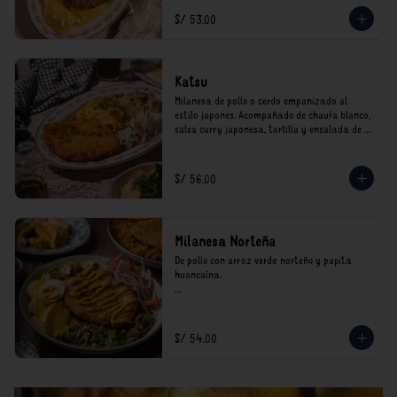
*Nuestros precios están expresados en soles e 
S/ 53.00
incluyen impuestos de ley y recargo al 
consumo.
Katsu
Milanesa de pollo o cerdo empanizado al 
estilo japones. Acompañado de chaufa blanco, 
salsa curry japonesa, tortilla y ensalada de 
col.

*Nuestros precios están expresados en soles e 
S/ 56.00
incluyen impuestos de ley y recargo al 
consumo.
Milanesa Norteña
De pollo con arroz verde norteño y papita 
huancaína.

*Nuestros precios están expresados en soles e 
incluyen impuestos de ley y recargo al 
consumo.
S/ 54.00