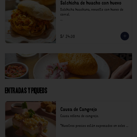
Salchicha de huacho con huevo
Salchicha huachana, revuelto con huevo de 
corral.

*Nuestros precios están expresados en soles e 
incluyen impuestos de ley y recargo al 
consumo.
S/ 24.00
Entradas y Piqueos
Causa de Cangrejo
Causa rellena de cangrejo.

*Nuestros precios están expresados en soles e 
incluyen impuestos de ley y recargo al 
consumo.