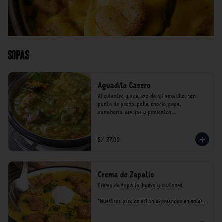
Sopas
Aguadito Casero
Al culantro y aderezo de ají amarillo, con 
punta de pecho, pollo, choclo, papa, 
zanahoria, arvejas y pimientos.

*Nuestros precios están expresados en soles e 
incluyen impuestos de ley y recargo al 
S/ 37.00
consumo.
Crema de Zapallo
Crema de zapallo, huevo y crutones.

*Nuestros precios están expresados en soles e 
incluyen impuestos de ley y recargo al 
consumo.