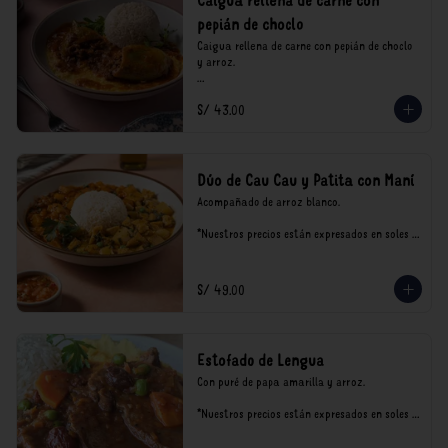
Caigua rellena de carne con
pepián de choclo
Caigua rellena de carne con pepián de choclo 
y arroz.

*Nuestros precios están expresados en soles e 
S/ 43.00
incluyen impuestos de ley y recargo al 
consumo.
Dúo de Cau Cau y Patita con Maní
Acompañado de arroz blanco.

*Nuestros precios están expresados en soles e 
incluyen impuestos de ley y recargo al 
consumo.
S/ 49.00
Estofado de Lengua
Con puré de papa amarilla y arroz.

*Nuestros precios están expresados en soles e 
incluyen impuestos de ley y recargo al 
consumo.