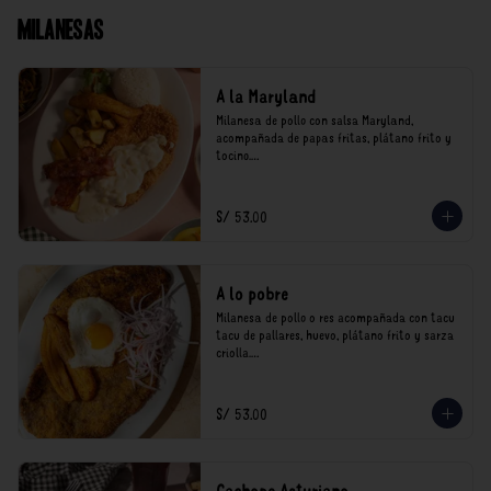
Milanesas
A la Maryland
Milanesa de pollo con salsa Maryland, 
acompañada de papas fritas, plátano frito y 
tocino.

*Nuestros precios están expresados en soles e 
incluyen impuestos de ley y recargo al 
S/ 53.00
consumo.
A lo pobre
Milanesa de pollo o res acompañada con tacu 
tacu de pallares, huevo, plátano frito y sarza 
criolla.

*Nuestros precios están expresados en soles e 
incluyen impuestos de ley y recargo al 
S/ 53.00
consumo.