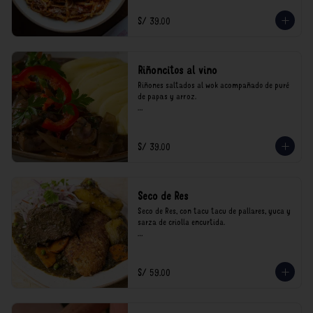
consumo.
S/ 39.00
Riñoncitos al vino
Riñones saltados al wok acompañado de puré 
de papas y arroz.

*Nuestros precios están expresados en soles e 
incluyen impuestos de ley y recargo al 
consumo.
S/ 39.00
Seco de Res
Seco de Res, con tacu tacu de pallares, yuca y 
sarza de criolla encurtida.

*Nuestros precios están expresados en soles e 
incluyen impuestos de ley y recargo al 
consumo.
S/ 59.00