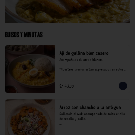
Guisos y Minutas
Ají de gallina bien casero
Acompañado de arroz blanco.

*Nuestros precios están expresados en soles e 
incluyen impuestos de ley y recargo al 
consumo.
S/ 43.00
Arroz con chancho a la antigua
Salteado al wok, acompañado de salsa criolla 
de cebolla y palta.

*Nuestros precios están expresados en soles e 
incluyen impuestos de ley y recargo al 