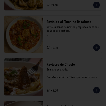
consumo.
S/ 39.00
Ravioles al Tuco de Ossobuco
Ravioles llenos de ricotta y espinaca bañados 
de tuco de ossobuco.

*Nuestros precios están expresados en soles e 
incluyen impuestos de ley y recargo al 
consumo.
S/ 46.00
Ravioles de Choclo
En salsa de asado.

*Nuestros precios están expresados en soles e 
incluyen impuestos de ley y recargo al 
consumo.
S/ 46.00