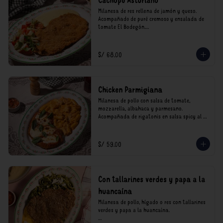
Cachopo Asturiano
Milanesa de res rellena de jamón y queso. 
Acompañado de puré cremoso y ensalada de 
tomate El Bodegón.

*Nuestros precios están expresados en soles e 
incluyen impuestos de ley y recargo al 
S/ 68.00
consumo.
Chicken Parmigiana
Milanesa de pollo con salsa de tomate, 
mozzarella, albahaca y parmesano. 
Acompañada de rigatonis en salsa spicy al 
vodka rosso cremoso.

*Nuestros precios están expresados en soles e 
S/ 59.00
incluyen impuestos de ley y recargo al 
consumo.
Con tallarines verdes y papa a la
huancaína
Milanesa de pollo, hígado o res con tallarines 
verdes y papa a la huancaína.
