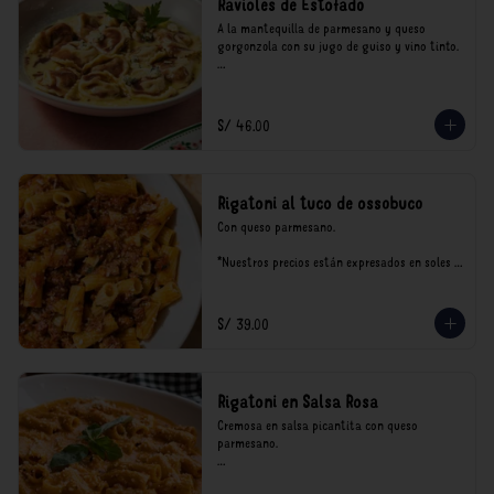
Ravioles de Estofado
A la mantequilla de parmesano y queso 
gorgonzola con su jugo de guiso y vino tinto.

*Nuestros precios están expresados en soles e 
incluyen impuestos de ley y recargo al 
consumo.
S/ 46.00
Rigatoni al tuco de ossobuco
Con queso parmesano.

*Nuestros precios están expresados en soles e 
incluyen impuestos de ley y recargo al 
consumo.
S/ 39.00
Rigatoni en Salsa Rosa
Cremosa en salsa picantita con queso 
parmesano.

*Nuestros precios están expresados en soles e 