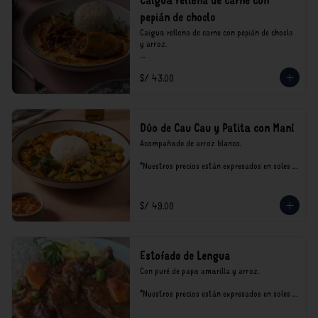
Caigua rellena de carne con
pepián de choclo
Caigua rellena de carne con pepián de choclo 
y arroz.

*Nuestros precios están expresados en soles e 
S/ 43.00
incluyen impuestos de ley y recargo al 
consumo.
Dúo de Cau Cau y Patita con Maní
Acompañado de arroz blanco.

*Nuestros precios están expresados en soles e 
incluyen impuestos de ley y recargo al 
consumo.
S/ 49.00
Estofado de Lengua
Con puré de papa amarilla y arroz.

*Nuestros precios están expresados en soles e 
incluyen impuestos de ley y recargo al 
consumo.