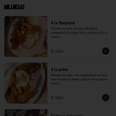
Milanesas
A la Maryland
Milanesa de pollo con salsa Maryland, 
acompañada de papas fritas, plátano frito y 
tocino.

*Nuestros precios están expresados en soles e 
incluyen impuestos de ley y recargo al 
S/ 53.00
consumo.
A lo pobre
Milanesa de pollo o res acompañada con tacu 
tacu de pallares, huevo, plátano frito y sarza 
criolla.

*Nuestros precios están expresados en soles e 
incluyen impuestos de ley y recargo al 
S/ 53.00
consumo.