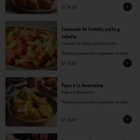
S/ 34.00
Ensalada de tomate, palta y
cebolla
Ensalada de tomate, palta y cebolla.

*Nuestros precios están expresados en soles e 
incluyen impuestos de ley y recargo al 
S/ 32.00
consumo.
Papa a la huancaína
Papa a la huancaína.

*Nuestros precios están expresados en soles e 
incluyen impuestos de ley y recargo al 
consumo.
S/ 29.00