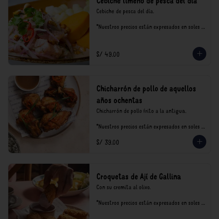
Cebiche limeño de pesca del día
Cebiche de pesca del día.

*Nuestros precios están expresados en soles e 
incluyen impuestos de ley y recargo al 
consumo.
S/ 49.00
Chicharrón de pollo de aquellos
años ochentas
Chicharrón de pollo frito a la antigua.

*Nuestros precios están expresados en soles e 
incluyen impuestos de ley y recargo al 
S/ 39.00
consumo.
Croquetas de Ají de Gallina
Con su cremita al olivo.

*Nuestros precios están expresados en soles e 
incluyen impuestos de ley y recargo al 
consumo.