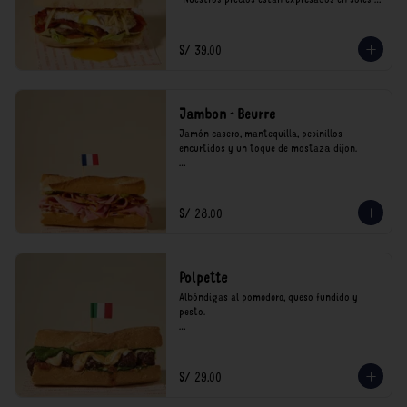
incluyen impuestos de ley y recargo al 
consumo.
S/ 39.00
Jambon - Beurre
Jamón casero, mantequilla, pepinillos 
encurtidos y un toque de mostaza dijon.

*Nuestros precios están expresados en soles e 
incluyen impuestos de ley y recargo al 
consumo.
S/ 28.00
Polpette
Albóndigas al pomodoro, queso fundido y 
pesto.

*Nuestros precios están expresados en soles e 
incluyen impuestos de ley y recargo al 
consumo.
S/ 29.00