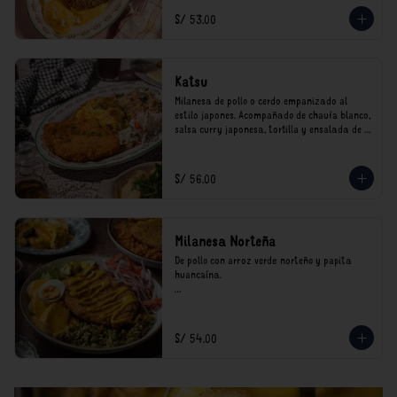
*Nuestros precios están expresados en soles e 
S/ 53.00
incluyen impuestos de ley y recargo al 
consumo.
Katsu
Milanesa de pollo o cerdo empanizado al 
estilo japones. Acompañado de chaufa blanco, 
salsa curry japonesa, tortilla y ensalada de 
col.

*Nuestros precios están expresados en soles e 
S/ 56.00
incluyen impuestos de ley y recargo al 
consumo.
Milanesa Norteña
De pollo con arroz verde norteño y papita 
huancaína.

*Nuestros precios están expresados en soles e 
incluyen impuestos de ley y recargo al 
consumo.
S/ 54.00