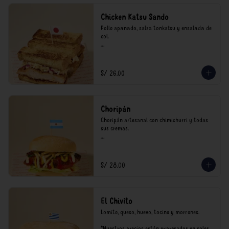
Chicken Katsu Sando
Pollo apanado, salsa tonkatsu y ensalada de 
col.

**Nuestros precios están expresados en soles 
e incluyen impuestos de ley y recargo al 
consumo.
S/ 26.00
Choripán
Choripán artesanal con chimichurri y todas 
sus cremas.

*Nuestros precios están expresados en soles e 
incluyen impuestos de ley y recargo al 
consumo.
S/ 28.00
El Chivito
Lomito, queso, huevo, tocino y morrones.

*Nuestros precios están expresados en soles e 