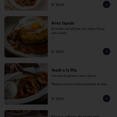
consumo.
S/ 56.00
Arroz tapado
De cordero con plátano frito, huevo frito y 
salsa criolla.

*Nuestros precios están expresados en soles e 
incluyen impuestos de ley y recargo al 
consumo.
S/ 39.00
Asado a la Olla
Con puré de pallares y arroz blanco.

*Nuestros precios están expresados en soles e 
incluyen impuestos de ley y recargo al 
consumo.
S/ 59.00