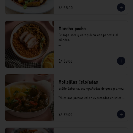
incluyen impuestos de ley y recargo al 
consumo.
S/ 68.00
Mancha pecho
De sopa seca y carapulcra con panceta al 
cilindro.

*Nuestros precios están expresados en soles e 
incluyen impuestos de ley y recargo al 
consumo.
S/ 39.00
Mollejitas Estofadas
Estilo taberna, acompañadas de yuca y arroz

*Nuestros precios están expresados en soles e 
incluyen impuestos de ley y recargo al 
consumo.
S/ 39.00