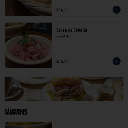
S/ 6.00
Sarza de Cebolla
Encurtida
S/ 5.00
Sánguches