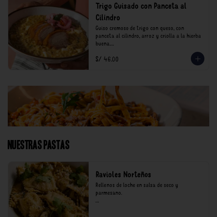
Trigo Guisado con Panceta al
Cilindro
Guiso cremoso de trigo con queso, con 
panceta al cilindro, arroz y criolla a la hierba 
buena.

S/ 46.00
*Nuestros precios están expresados en soles e 
incluyen impuestos de ley y recargo al 
consumo.
Nuestras Pastas
Ravioles Norteños
Rellenos de loche en salsa de seco y 
parmesano.

*Nuestros precios están expresados en soles e 
incluyen impuestos de ley y recargo al 