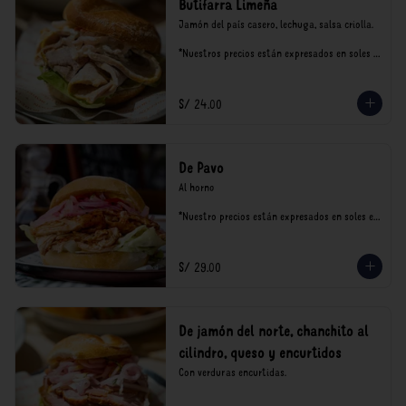
Butifarra Limeña
Jamón del país casero, lechuga, salsa criolla.

*Nuestros precios están expresados en soles e 
incluyen impuestos de ley y recargo al 
consumo.
S/ 24.00
De Pavo
Al horno

*Nuestro precios están expresados en soles e 
incluyen impuestos de ley y recargo al 
consumo.
S/ 29.00
De jamón del norte, chanchito al
cilindro, queso y encurtidos
Con verduras encurtidas.