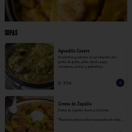
Sopas
Aguadito Casero
Al culantro y aderezo de ají amarillo, con 
punta de pecho, pollo, choclo, papa, 
zanahoria, arvejas y pimientos.

*Nuestros precios están expresados en soles e 
incluyen impuestos de ley y recargo al 
S/ 37.00
consumo.
Crema de Zapallo
Crema de zapallo, huevo y crutones.

*Nuestros precios están expresados en soles e 
incluyen impuestos de ley y recargo al 
consumo.