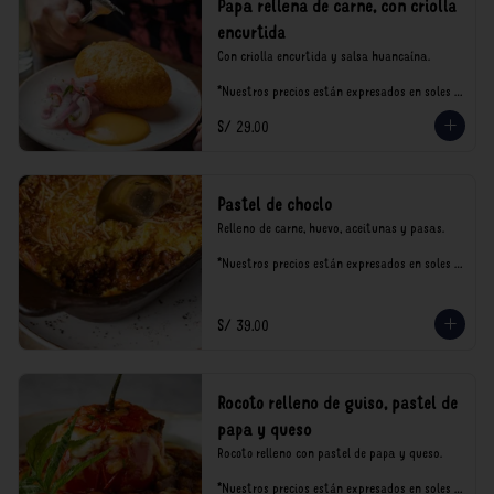
Papa rellena de carne, con criolla
encurtida
Con criolla encurtida y salsa huancaína.

*Nuestros precios están expresados en soles e 
incluyen impuestos de ley y recargo al 
S/ 29.00
consumo.
Pastel de choclo
Relleno de carne, huevo, aceitunas y pasas.

*Nuestros precios están expresados en soles e 
incluyen impuestos de ley y recargo al 
consumo.
S/ 39.00
Rocoto relleno de guiso, pastel de
papa y queso
Rocoto relleno con pastel de papa y queso.

*Nuestros precios están expresados en soles e 