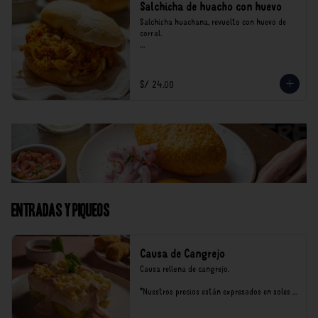
Salchicha de huacho con huevo
Salchicha huachana, revuelto con huevo de 
corral.

*Nuestros precios están expresados en soles e 
incluyen impuestos de ley y recargo al 
consumo.
S/ 24.00
Entradas y Piqueos
Causa de Cangrejo
Causa rellena de cangrejo.

*Nuestros precios están expresados en soles e 
incluyen impuestos de ley y recargo al 
consumo.