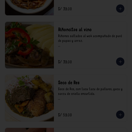
consumo.
S/ 39.00
Riñoncitos al vino
Riñones saltados al wok acompañado de puré 
de papas y arroz.

*Nuestros precios están expresados en soles e 
incluyen impuestos de ley y recargo al 
consumo.
S/ 39.00
Seco de Res
Seco de Res, con tacu tacu de pallares, yuca y 
sarza de criolla encurtida.

*Nuestros precios están expresados en soles e 
incluyen impuestos de ley y recargo al 
consumo.
S/ 59.00