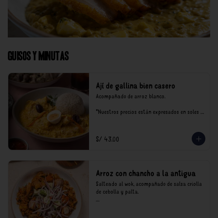
Guisos y Minutas
Ají de gallina bien casero
Acompañado de arroz blanco.

*Nuestros precios están expresados en soles e 
incluyen impuestos de ley y recargo al 
consumo.
S/ 43.00
Arroz con chancho a la antigua
Salteado al wok, acompañado de salsa criolla 
de cebolla y palta.

*Nuestros precios están expresados en soles e 
incluyen impuestos de ley y recargo al 