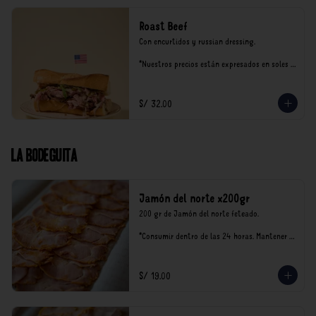
Roast Beef
Con encurtidos y russian dressing.

*Nuestros precios están expresados en soles e 
incluyen impuestos de ley y recargo al 
consumo.
S/ 32.00
La Bodeguita
Jamón del norte x200gr
200 gr de Jamón del norte feteado. 

*Consumir dentro de las 24 horas. Mantener 
en refrigeración.

Nuestro precios están expresados en soles e 
incluyen impuestos de ley y recargo al 
S/ 19.00
consumo.