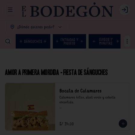
Abrir menu de navegación
Login
¿Dónde quieres pedir?
Amor a primera mordida - Fiesta de Sánguches
Bocata de Calamares
Calamares fritos, alioli verde y cebolla 
encurtida.

*Nuestros precios están expresados en soles e 
incluyen impuestos de ley y recargo al 
consumo.
S/ 34.00