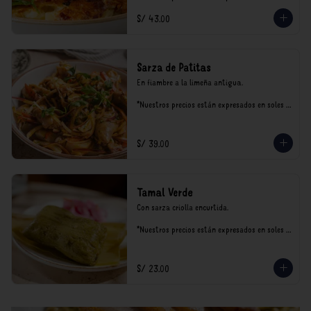
incluyen impuestos de ley y recargo al 
S/ 43.00
consumo.
Sarza de Patitas
En fiambre a la limeña antigua.

*Nuestros precios están expresados en soles e 
incluyen impuestos de ley y recargo al 
consumo.
S/ 39.00
Tamal Verde
Con sarza criolla encurtida.

*Nuestros precios están expresados en soles e 
incluyen impuestos de ley y recargo al 
consumo.
S/ 23.00