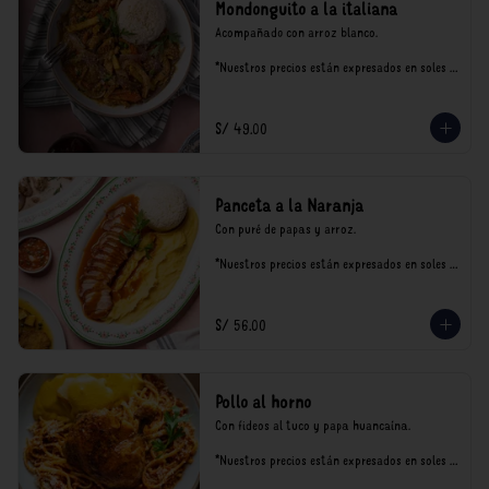
Mondonguito a la italiana
Acompañado con arroz blanco.

*Nuestros precios están expresados en soles e 
incluyen impuestos de ley y recargo al 
consumo.
S/ 49.00
Panceta a la Naranja
Con puré de papas y arroz.

*Nuestros precios están expresados en soles e 
incluyen impuestos de ley y recargo al 
consumo.
S/ 56.00
Pollo al horno
Con fideos al tuco y papa huancaína.

*Nuestros precios están expresados en soles e 
incluyen impuestos de ley y recargo al 