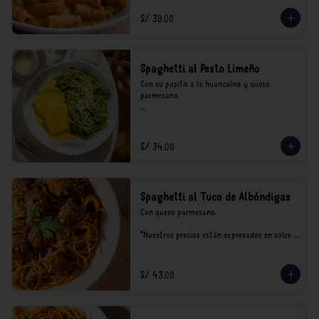
incluyen impuestos de ley y recargo al 
consumo.
S/ 39.00
Spaghetti al Pesto Limeño
Con su papita a la huancaína y queso 
parmesano.

*Nuestros precios están expresados en soles e 
incluyen impuestos de ley y recargo al 
consumo.
S/ 34.00
Spaghetti al Tuco de Albóndigas
Con queso parmesano.

*Nuestros precios están expresados en soles e 
incluyen impuestos de ley y recargo al 
consumo.
S/ 43.00