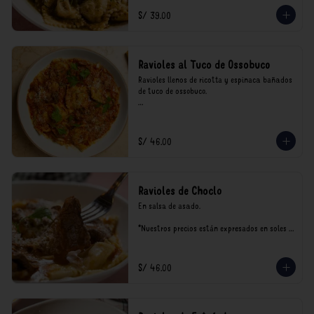
consumo.
S/ 39.00
Ravioles al Tuco de Ossobuco
Ravioles llenos de ricotta y espinaca bañados 
de tuco de ossobuco.

*Nuestros precios están expresados en soles e 
incluyen impuestos de ley y recargo al 
consumo.
S/ 46.00
Ravioles de Choclo
En salsa de asado.

*Nuestros precios están expresados en soles e 
incluyen impuestos de ley y recargo al 
consumo.
S/ 46.00