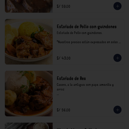
S/ 59.00
Estofado de Pollo con guindones
Estofado de Pollo con guindones.

*Nuestros precios están expresados en soles e 
incluyen impuestos de ley y recargo al 
consumo.
S/ 43.00
Estofado de Res
Casero, a la antigua con papa amarilla y 
arroz

*Nuestros precios están expresados en soles e 
incluyen impuestos de ley y recargo al 
consumo.
S/ 56.00