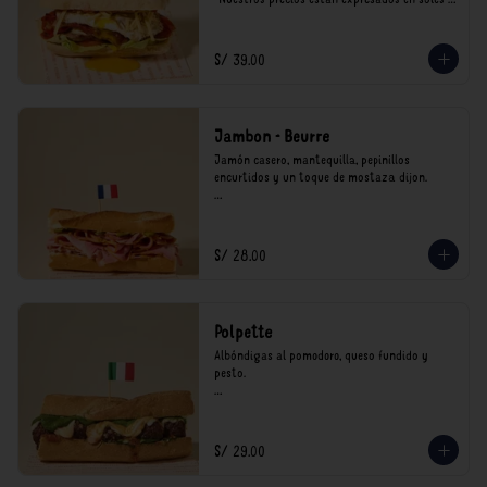
incluyen impuestos de ley y recargo al 
consumo.
S/ 39.00
Jambon - Beurre
Jamón casero, mantequilla, pepinillos 
encurtidos y un toque de mostaza dijon.

*Nuestros precios están expresados en soles e 
incluyen impuestos de ley y recargo al 
consumo.
S/ 28.00
Polpette
Albóndigas al pomodoro, queso fundido y 
pesto.

*Nuestros precios están expresados en soles e 
incluyen impuestos de ley y recargo al 
consumo.
S/ 29.00