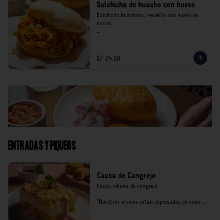
Salchicha de huacho con huevo
Salchicha huachana, revuelto con huevo de 
corral.

*Nuestros precios están expresados en soles e 
incluyen impuestos de ley y recargo al 
consumo.
S/ 24.00
Entradas y Piqueos
Causa de Cangrejo
Causa rellena de cangrejo.

*Nuestros precios están expresados en soles e 
incluyen impuestos de ley y recargo al 
consumo.