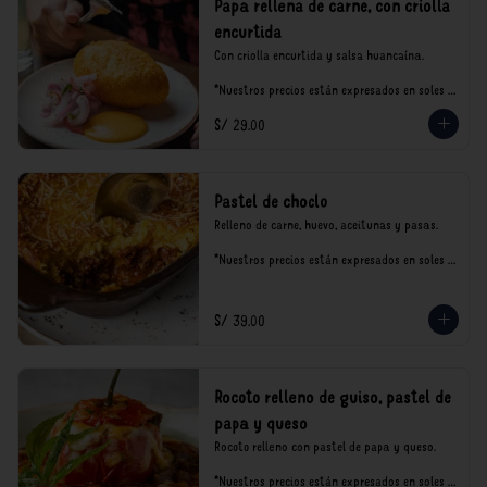
Papa rellena de carne, con criolla
encurtida
Con criolla encurtida y salsa huancaína.

*Nuestros precios están expresados en soles e 
incluyen impuestos de ley y recargo al 
S/ 29.00
consumo.
Pastel de choclo
Relleno de carne, huevo, aceitunas y pasas.

*Nuestros precios están expresados en soles e 
incluyen impuestos de ley y recargo al 
consumo.
S/ 39.00
Rocoto relleno de guiso, pastel de
papa y queso
Rocoto relleno con pastel de papa y queso.

*Nuestros precios están expresados en soles e 