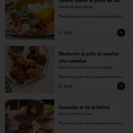
Cebiche limeño de pesca del día
Cebiche de pesca del día.

*Nuestros precios están expresados en soles e 
incluyen impuestos de ley y recargo al 
consumo.
S/ 49.00
Chicharrón de pollo de aquellos
años ochentas
Chicharrón de pollo frito a la antigua.

*Nuestros precios están expresados en soles e 
incluyen impuestos de ley y recargo al 
S/ 39.00
consumo.
Croquetas de Ají de Gallina
Con su cremita al olivo.

*Nuestros precios están expresados en soles e 
incluyen impuestos de ley y recargo al 
consumo.