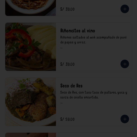
consumo.
S/ 39.00
Riñoncitos al vino
Riñones saltados al wok acompañado de puré 
de papas y arroz.

*Nuestros precios están expresados en soles e 
incluyen impuestos de ley y recargo al 
consumo.
S/ 39.00
Seco de Res
Seco de Res, con tacu tacu de pallares, yuca y 
sarza de criolla encurtida.

*Nuestros precios están expresados en soles e 
incluyen impuestos de ley y recargo al 
consumo.
S/ 59.00