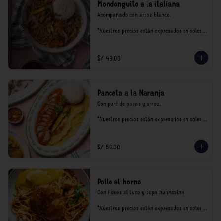
Mondonguito a la italiana
Acompañado con arroz blanco.

*Nuestros precios están expresados en soles e 
incluyen impuestos de ley y recargo al 
consumo.
S/ 49.00
Panceta a la Naranja
Con puré de papas y arroz.

*Nuestros precios están expresados en soles e 
incluyen impuestos de ley y recargo al 
consumo.
S/ 56.00
Pollo al horno
Con fideos al tuco y papa huancaína.

*Nuestros precios están expresados en soles e 
incluyen impuestos de ley y recargo al 