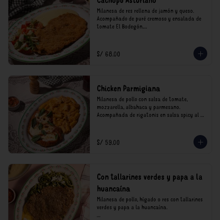
Cachopo Asturiano
Milanesa de res rellena de jamón y queso. 
Acompañado de puré cremoso y ensalada de 
tomate El Bodegón.

*Nuestros precios están expresados en soles e 
incluyen impuestos de ley y recargo al 
S/ 68.00
consumo.
Chicken Parmigiana
Milanesa de pollo con salsa de tomate, 
mozzarella, albahaca y parmesano. 
Acompañada de rigatonis en salsa spicy al 
vodka rosso cremoso.

*Nuestros precios están expresados en soles e 
S/ 59.00
incluyen impuestos de ley y recargo al 
consumo.
Con tallarines verdes y papa a la
huancaína
Milanesa de pollo, hígado o res con tallarines 
verdes y papa a la huancaína.
