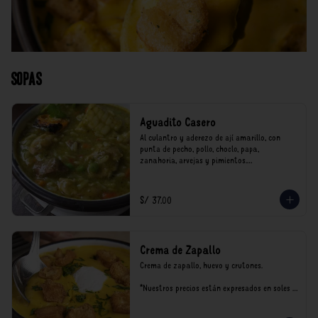
Sopas
Aguadito Casero
Al culantro y aderezo de ají amarillo, con 
punta de pecho, pollo, choclo, papa, 
zanahoria, arvejas y pimientos.

*Nuestros precios están expresados en soles e 
incluyen impuestos de ley y recargo al 
S/ 37.00
consumo.
Crema de Zapallo
Crema de zapallo, huevo y crutones.

*Nuestros precios están expresados en soles e 
incluyen impuestos de ley y recargo al 
consumo.