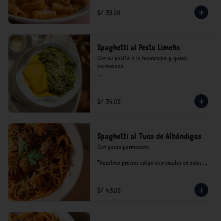
incluyen impuestos de ley y recargo al 
consumo.
S/ 39.00
Spaghetti al Pesto Limeño
Con su papita a la huancaína y queso 
parmesano.

*Nuestros precios están expresados en soles e 
incluyen impuestos de ley y recargo al 
consumo.
S/ 34.00
Spaghetti al Tuco de Albóndigas
Con queso parmesano.

*Nuestros precios están expresados en soles e 
incluyen impuestos de ley y recargo al 
consumo.
S/ 43.00