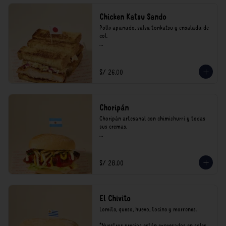
Chicken Katsu Sando
Pollo apanado, salsa tonkatsu y ensalada de 
col.

**Nuestros precios están expresados en soles 
e incluyen impuestos de ley y recargo al 
consumo.
S/ 26.00
Choripán
Choripán artesanal con chimichurri y todas 
sus cremas.

*Nuestros precios están expresados en soles e 
incluyen impuestos de ley y recargo al 
consumo.
S/ 28.00
El Chivito
Lomito, queso, huevo, tocino y morrones.

*Nuestros precios están expresados en soles e 