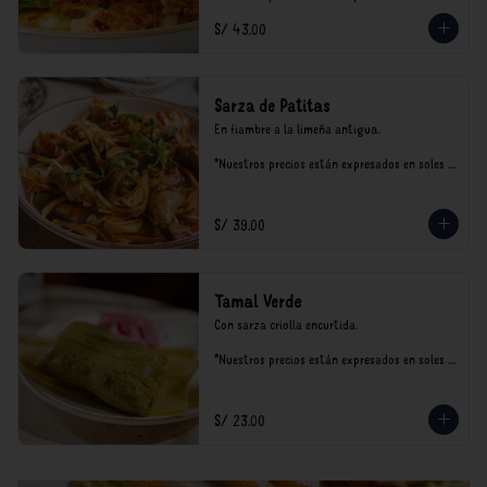
incluyen impuestos de ley y recargo al 
S/ 43.00
consumo.
Sarza de Patitas
En fiambre a la limeña antigua.

*Nuestros precios están expresados en soles e 
incluyen impuestos de ley y recargo al 
consumo.
S/ 39.00
Tamal Verde
Con sarza criolla encurtida.

*Nuestros precios están expresados en soles e 
incluyen impuestos de ley y recargo al 
consumo.
S/ 23.00