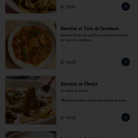
consumo.
S/ 39.00
Ravioles al Tuco de Ossobuco
Ravioles llenos de ricotta y espinaca bañados 
de tuco de ossobuco.

*Nuestros precios están expresados en soles e 
incluyen impuestos de ley y recargo al 
consumo.
S/ 46.00
Ravioles de Choclo
En salsa de asado.

*Nuestros precios están expresados en soles e 
incluyen impuestos de ley y recargo al 
consumo.
S/ 46.00