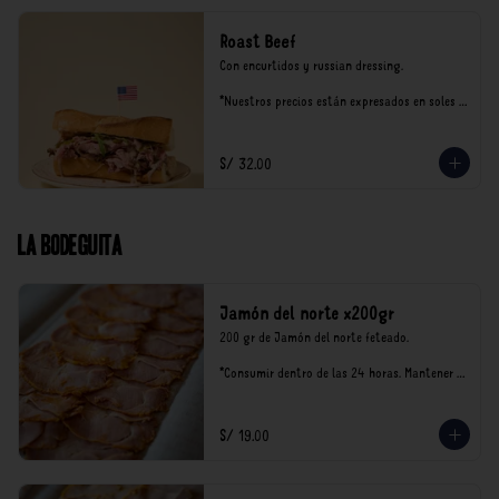
Roast Beef
Con encurtidos y russian dressing.

*Nuestros precios están expresados en soles e 
incluyen impuestos de ley y recargo al 
consumo.
S/ 32.00
La Bodeguita
Jamón del norte x200gr
200 gr de Jamón del norte feteado. 

*Consumir dentro de las 24 horas. Mantener 
en refrigeración.

Nuestro precios están expresados en soles e 
incluyen impuestos de ley y recargo al 
S/ 19.00
consumo.