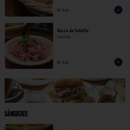
S/ 6.00
Sarza de Cebolla
Encurtida
S/ 5.00
Sánguches