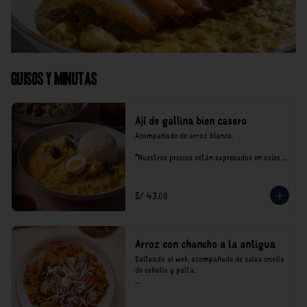
Guisos y Minutas
Ají de gallina bien casero
Acompañado de arroz blanco.

*Nuestros precios están expresados en soles e 
incluyen impuestos de ley y recargo al 
consumo.
S/ 43.00
Arroz con chancho a la antigua
Salteado al wok, acompañado de salsa criolla 
de cebolla y palta.

*Nuestros precios están expresados en soles e 
incluyen impuestos de ley y recargo al 