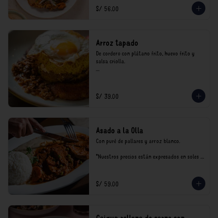
consumo.
S/ 56.00
Arroz tapado
De cordero con plátano frito, huevo frito y 
salsa criolla.

*Nuestros precios están expresados en soles e 
incluyen impuestos de ley y recargo al 
consumo.
S/ 39.00
Asado a la Olla
Con puré de pallares y arroz blanco.

*Nuestros precios están expresados en soles e 
incluyen impuestos de ley y recargo al 
consumo.
S/ 59.00