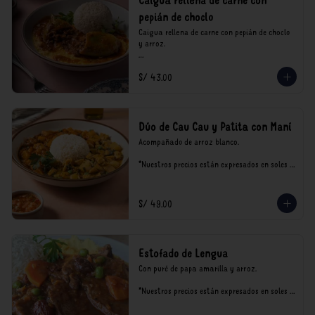
Caigua rellena de carne con
pepián de choclo
Caigua rellena de carne con pepián de choclo 
y arroz.

*Nuestros precios están expresados en soles e 
S/ 43.00
incluyen impuestos de ley y recargo al 
consumo.
Dúo de Cau Cau y Patita con Maní
Acompañado de arroz blanco.

*Nuestros precios están expresados en soles e 
incluyen impuestos de ley y recargo al 
consumo.
S/ 49.00
Estofado de Lengua
Con puré de papa amarilla y arroz.

*Nuestros precios están expresados en soles e 
incluyen impuestos de ley y recargo al 
consumo.