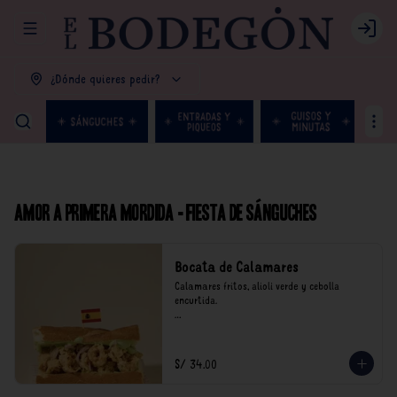
Abrir menu de navegación
Login
¿Dónde quieres pedir?
Amor a primera mordida - Fiesta de Sánguches
Bocata de Calamares
Calamares fritos, alioli verde y cebolla 
encurtida.

*Nuestros precios están expresados en soles e 
incluyen impuestos de ley y recargo al 
consumo.
S/ 34.00