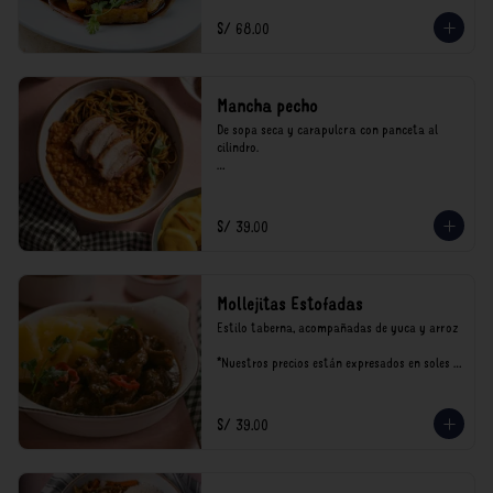
incluyen impuestos de ley y recargo al 
consumo.
S/ 68.00
Mancha pecho
De sopa seca y carapulcra con panceta al 
cilindro.

*Nuestros precios están expresados en soles e 
incluyen impuestos de ley y recargo al 
consumo.
S/ 39.00
Mollejitas Estofadas
Estilo taberna, acompañadas de yuca y arroz

*Nuestros precios están expresados en soles e 
incluyen impuestos de ley y recargo al 
consumo.
S/ 39.00