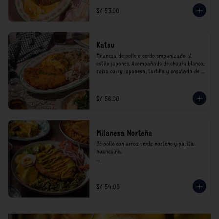
*Nuestros precios están expresados en soles e 
S/ 53.00
incluyen impuestos de ley y recargo al 
consumo.
Katsu
Milanesa de pollo o cerdo empanizado al 
estilo japones. Acompañado de chaufa blanco, 
salsa curry japonesa, tortilla y ensalada de 
col.

*Nuestros precios están expresados en soles e 
S/ 56.00
incluyen impuestos de ley y recargo al 
consumo.
Milanesa Norteña
De pollo con arroz verde norteño y papita 
huancaína.

*Nuestros precios están expresados en soles e 
incluyen impuestos de ley y recargo al 
consumo.
S/ 54.00