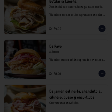
Butifarra Limeña
Jamón del país casero, lechuga, salsa criolla.

*Nuestros precios están expresados en soles e 
incluyen impuestos de ley y recargo al 
consumo.
S/ 24.00
De Pavo
Al horno

*Nuestro precios están expresados en soles e 
incluyen impuestos de ley y recargo al 
consumo.
S/ 29.00
De jamón del norte, chanchito al
cilindro, queso y encurtidos
Con verduras encurtidas.