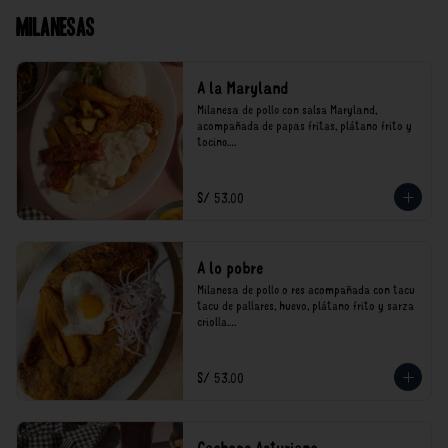
Milanesas
A la Maryland
Milanesa de pollo con salsa Maryland, 
acompañada de papas fritas, plátano frito y 
tocino.

*Nuestros precios están expresados en soles e 
incluyen impuestos de ley y recargo al 
S/ 53.00
consumo.
A lo pobre
Milanesa de pollo o res acompañada con tacu 
tacu de pallares, huevo, plátano frito y sarza 
criolla.

*Nuestros precios están expresados en soles e 
incluyen impuestos de ley y recargo al 
S/ 53.00
consumo.