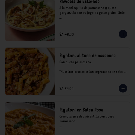
Ravioles de Estofado
A la mantequilla de parmesano y queso 
gorgonzola con su jugo de guiso y vino tinto.

*Nuestros precios están expresados en soles e 
incluyen impuestos de ley y recargo al 
consumo.
S/ 46.00
Rigatoni al tuco de ossobuco
Con queso parmesano.

*Nuestros precios están expresados en soles e 
incluyen impuestos de ley y recargo al 
consumo.
S/ 39.00
Rigatoni en Salsa Rosa
Cremosa en salsa picantita con queso 
parmesano.

*Nuestros precios están expresados en soles e 