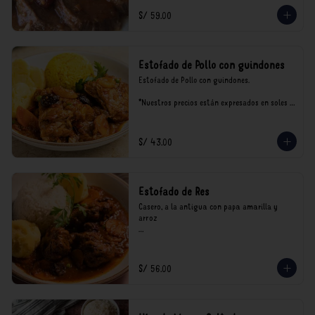
S/ 59.00
Estofado de Pollo con guindones
Estofado de Pollo con guindones.

*Nuestros precios están expresados en soles e 
incluyen impuestos de ley y recargo al 
consumo.
S/ 43.00
Estofado de Res
Casero, a la antigua con papa amarilla y 
arroz

*Nuestros precios están expresados en soles e 
incluyen impuestos de ley y recargo al 
consumo.
S/ 56.00