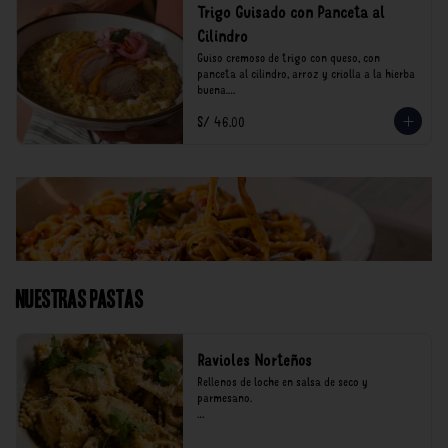
Trigo Guisado con Panceta al
Cilindro
Guiso cremoso de trigo con queso, con 
panceta al cilindro, arroz y criolla a la hierba 
buena.

S/ 46.00
*Nuestros precios están expresados en soles e 
incluyen impuestos de ley y recargo al 
consumo.
Nuestras Pastas
Ravioles Norteños
Rellenos de loche en salsa de seco y 
parmesano.

*Nuestros precios están expresados en soles e 
incluyen impuestos de ley y recargo al 