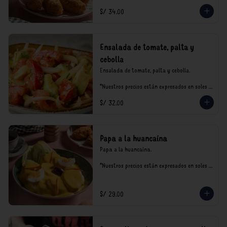
S/ 34.00
Ensalada de tomate, palta y
cebolla
Ensalada de tomate, palta y cebolla.

*Nuestros precios están expresados en soles e 
incluyen impuestos de ley y recargo al 
S/ 32.00
consumo.
Papa a la huancaína
Papa a la huancaína.

*Nuestros precios están expresados en soles e 
incluyen impuestos de ley y recargo al 
consumo.
S/ 29.00