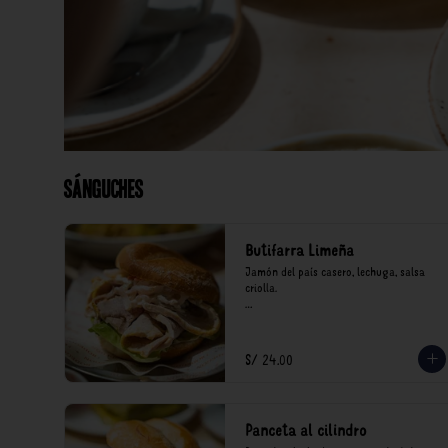
Sánguches
Butifarra Limeña
Jamón del país casero, lechuga, salsa 
criolla.

*Nuestros precios están expresados en 
soles e incluyen impuestos de ley y 
recargo al consumo.
S/ 24.00
Panceta al cilindro