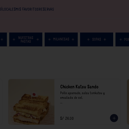
UÍ
LOCALES
MIS FAVORITOS
RESERVAS
Chicken Katsu Sando
Pollo apanado, salsa tonkatsu y 
ensalada de col.

**Nuestros precios están expresados en 
soles e incluyen impuestos de ley y 
recargo al consumo.
S/ 26.00