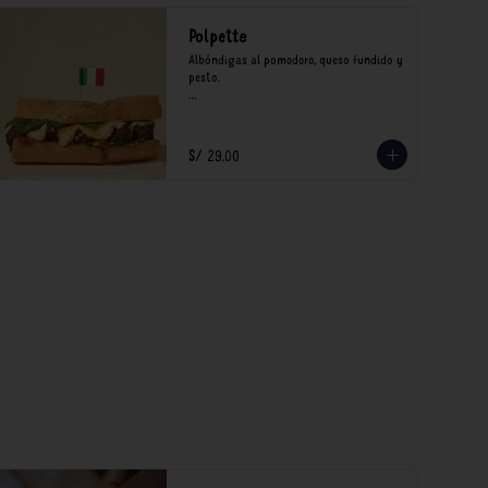
Polpette
Albóndigas al pomodoro, queso fundido y 
pesto.

*Nuestros precios están expresados en 
soles e incluyen impuestos de ley y 
recargo al consumo.
S/ 29.00