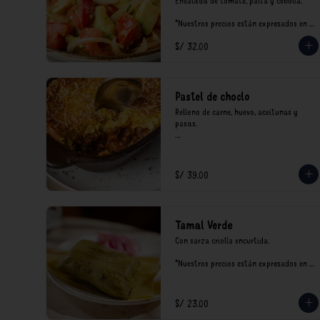
Ensalada de tomate, palta y cebolla.

*Nuestros precios están expresados en 
soles e incluyen impuestos de ley y 
S/ 32.00
recargo al consumo.
Pastel de choclo
Relleno de carne, huevo, aceitunas y 
pasas.

*Nuestros precios están expresados en 
soles e incluyen impuestos de ley y 
recargo al consumo.
S/ 39.00
Tamal Verde
Con sarza criolla encurtida.

*Nuestros precios están expresados en 
soles e incluyen impuestos de ley y 
recargo al consumo.
S/ 23.00