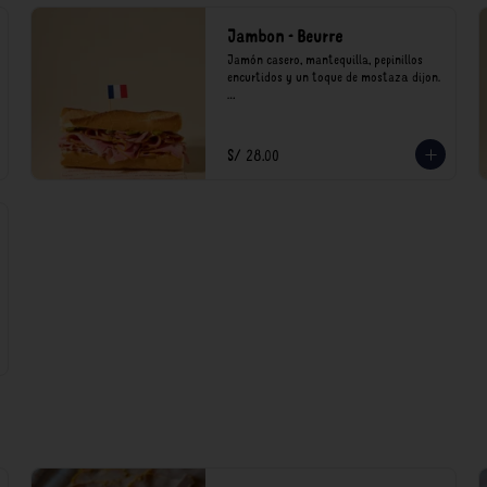
Jambon - Beurre
Jamón casero, mantequilla, pepinillos 
encurtidos y un toque de mostaza dijon.

*Nuestros precios están expresados en 
soles e incluyen impuestos de ley y 
recargo al consumo.
S/ 28.00