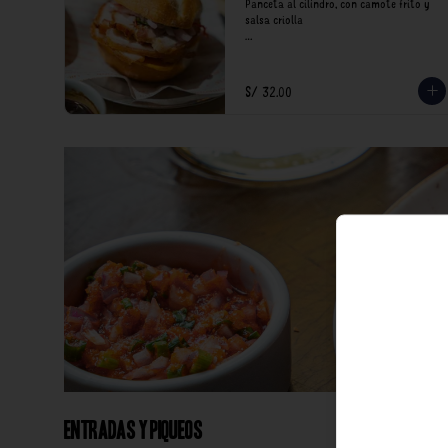
Panceta al cilindro, con camote frito y 
salsa criolla

*Nuestros precios están expresados en 
soles e incluyen impuestos de ley y 
recargo al consumo.
S/ 32.00
Entradas y Piqueos