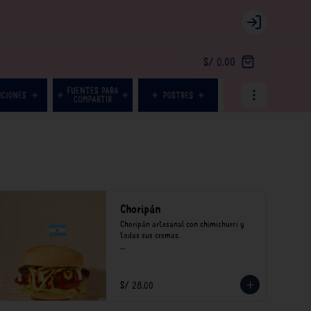
Login
S/ 0.00
Choripán
Choripán artesanal con chimichurri y 
todas sus cremas.

*Nuestros precios están expresados en 
soles e incluyen impuestos de ley y 
recargo al consumo.
S/ 28.00