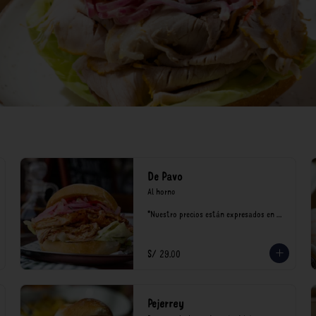
De Pavo
Al horno

*Nuestro precios están expresados en 
soles e incluyen impuestos de ley y 
recargo al consumo.
S/ 29.00
Pejerrey