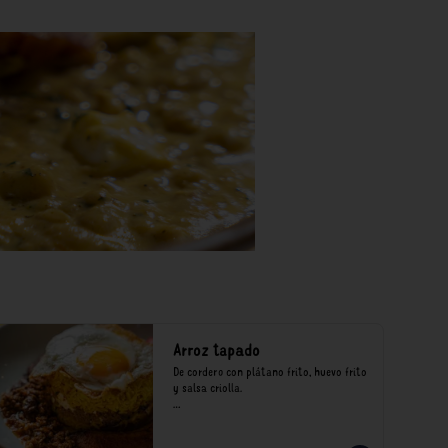
Arroz tapado
De cordero con plátano frito, huevo frito 
y salsa criolla.

*Nuestros precios están expresados en 
soles e incluyen impuestos de ley y 