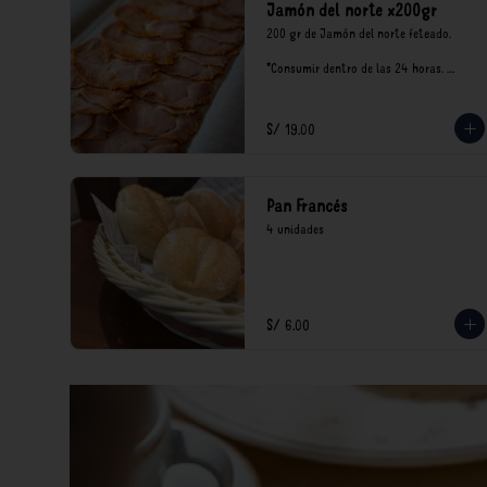
Jamón del norte x200gr
200 gr de Jamón del norte feteado. 

*Consumir dentro de las 24 horas. 
Mantener en refrigeración.

Nuestro precios están expresados en 
soles e incluyen impuestos de ley y 
S/ 19.00
recargo al consumo.
Pan Francés
4 unidades
S/ 6.00