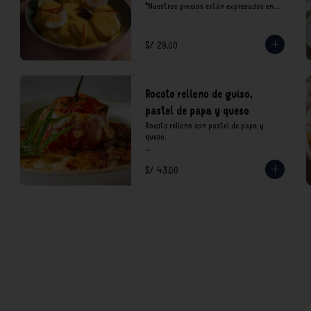
*Nuestros precios están expresados en 
soles e incluyen impuestos de ley y 
recargo al consumo.
S/ 29.00
Rocoto relleno de guiso,
pastel de papa y queso
Rocoto relleno con pastel de papa y 
queso.

*Nuestros precios están expresados en 
S/ 43.00
soles e incluyen impuestos de ley y 
recargo al consumo.