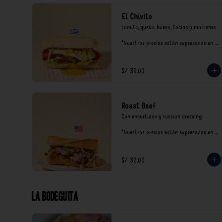
El Chivito
Lomito, queso, huevo, tocino y morrones.

*Nuestros precios están expresados en 
soles e incluyen impuestos de ley y 
recargo al consumo.
S/ 39.00
Roast Beef
Con encurtidos y russian dressing.

*Nuestros precios están expresados en 
soles e incluyen impuestos de ley y 
recargo al consumo.
S/ 32.00
La Bodeguita