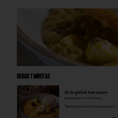
Guisos y Minutas
Ají de gallina bien casero
Acompañado de arroz blanco.

*Nuestros precios están expresados en 
soles e incluyen impuestos de ley y 
recargo al consumo.