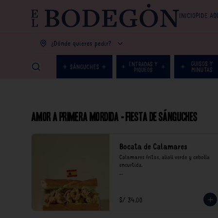
INICIO
PIDE AQ
¿Dónde quieres pedir?
Amor a primera mordida - Fiesta de Sánguches
Bocata de Calamares
Calamares fritos, alioli verde y cebolla 
encurtida.

*Nuestros precios están expresados en 
soles e incluyen impuestos de ley y 
recargo al consumo.
S/ 34.00