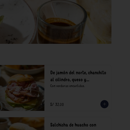
De jamón del norte, chanchito
al cilindro, queso y
encurtidos
Con verduras encurtidas.
S/ 32.00
Salchicha de huacho con