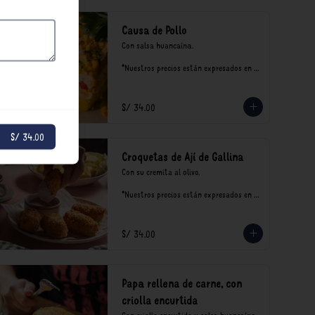
Causa de Pollo
Con salsa huancaína.

*Nuestros precios están expresados en 
soles e incluyen impuestos de ley y 
recargo al consumo.
S/ 34.00
S/ 34.00
Croquetas de Ají de Gallina
Con su cremita al olivo.

*Nuestros precios están expresados en 
soles e incluyen impuestos de ley y 
recargo al consumo.
S/ 34.00
Papa rellena de carne, con
criolla encurtida