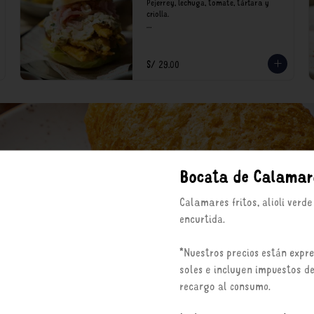
Pejerrey, lechuga, tomate, tártara y 
criolla.

*Nuestros precios están expresados en 
soles e incluyen impuestos de ley y 
recargo al consumo.
S/ 29.00
Bocata de Calamar
Calamares fritos, alioli verde
encurtida.
*Nuestros precios están expr
soles e incluyen impuestos de
recargo al consumo.