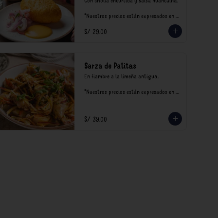
Con criolla encurtida y salsa huancaína.

*Nuestros precios están expresados en 
soles e incluyen impuestos de ley y 
S/ 29.00
recargo al consumo.
Sarza de Patitas
En fiambre a la limeña antigua.

*Nuestros precios están expresados en 
soles e incluyen impuestos de ley y 
recargo al consumo.
S/ 39.00