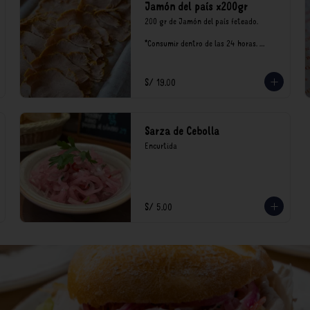
Jamón del país x200gr
200 gr de Jamón del país feteado. 

*Consumir dentro de las 24 horas. 
Mantener en refrigeración.

Nuestro precios están expresados en 
soles e incluyen impuestos de ley y 
S/ 19.00
recargo al consumo.
Sarza de Cebolla
Encurtida
S/ 5.00