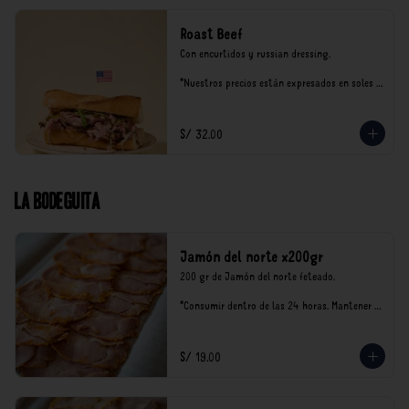
Roast Beef
Con encurtidos y russian dressing.

*Nuestros precios están expresados en soles e 
incluyen impuestos de ley y recargo al 
consumo.
S/ 32.00
La Bodeguita
Jamón del norte x200gr
200 gr de Jamón del norte feteado. 

*Consumir dentro de las 24 horas. Mantener 
en refrigeración.

Nuestro precios están expresados en soles e 
incluyen impuestos de ley y recargo al 
S/ 19.00
consumo.