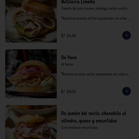
Butifarra Limeña
Jamón del país casero, lechuga, salsa criolla.

*Nuestros precios están expresados en soles e 
incluyen impuestos de ley y recargo al 
consumo.
S/ 24.00
De Pavo
Al horno

*Nuestro precios están expresados en soles e 
incluyen impuestos de ley y recargo al 
consumo.
S/ 29.00
De jamón del norte, chanchito al
cilindro, queso y encurtidos
Con verduras encurtidas.