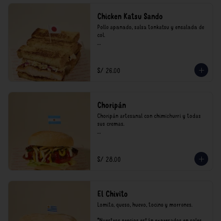
Chicken Katsu Sando
Pollo apanado, salsa tonkatsu y ensalada de 
col.

**Nuestros precios están expresados en soles 
e incluyen impuestos de ley y recargo al 
consumo.
S/ 26.00
Choripán
Choripán artesanal con chimichurri y todas 
sus cremas.

*Nuestros precios están expresados en soles e 
incluyen impuestos de ley y recargo al 
consumo.
S/ 28.00
El Chivito
Lomito, queso, huevo, tocino y morrones.

*Nuestros precios están expresados en soles e 