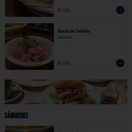
S/ 6.00
Sarza de Cebolla
Encurtida
S/ 5.00
Sánguches