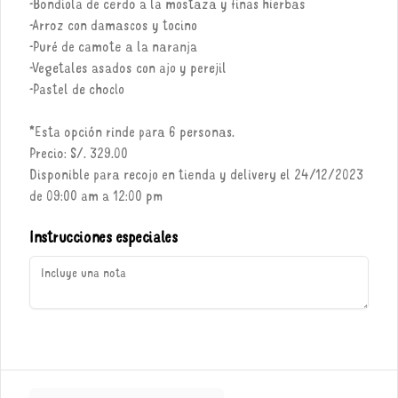
-Bondiola de cerdo a la mostaza y finas hierbas
Redes sociales
-Arroz con damascos y tocino
-Puré de camote a la naranja
Instagram
-Vegetales asados con ajo y perejil
Facebook
-Pastel de choclo
X
*Esta opción rinde para 6 personas.
Precio: S/. 329.00
Mi cuenta
Disponible para recojo en tienda y delivery el 24/12/2023
de 09:00 am a 12:00 pm
Pedir
Iniciar sesión
Instrucciones especiales
Política de Cookies
Haga clic en Aceptar para permitir que Justo use cookies a fin
de personalizar este sitio, publicar anuncios y medir su
eficiencia en otras apps y sitios web, incluidas las redes
sociales. Personalice sus preferencias en Configuración de
cookies. Conozca más sobre nuestra
Política de Cookies
.
Powered by
Configuración de cookies
Aceptar