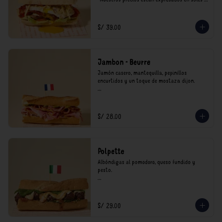
incluyen impuestos de ley y recargo al 
consumo.
S/ 39.00
Jambon - Beurre
Jamón casero, mantequilla, pepinillos 
encurtidos y un toque de mostaza dijon.

*Nuestros precios están expresados en soles e 
incluyen impuestos de ley y recargo al 
consumo.
S/ 28.00
Polpette
Albóndigas al pomodoro, queso fundido y 
pesto.

*Nuestros precios están expresados en soles e 
incluyen impuestos de ley y recargo al 
consumo.
S/ 29.00