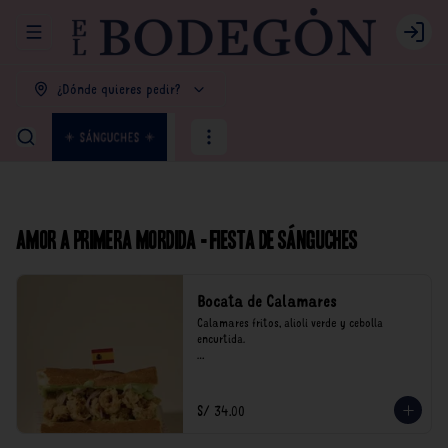
Abrir menu de navegación
Login
¿Dónde quieres pedir?
Amor a primera mordida - Fiesta de Sánguches
Bocata de Calamares
Calamares fritos, alioli verde y cebolla 
encurtida.

*Nuestros precios están expresados en soles e 
incluyen impuestos de ley y recargo al 
consumo.
S/ 34.00