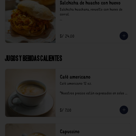
Salchicha de huacho con huevo
Salchicha huachana, revuelto con huevo de 
corral.

*Nuestros precios están expresados en soles e 
incluyen impuestos de ley y recargo al 
consumo.
S/ 24.00
Jugos y Bebidas Calientes
Café americano
Café americano 12 oz.

*Nuestros precios están expresados en soles e 
incluyen impuestos de ley y recargo al 
consumo.
S/ 7.00
Capuccino