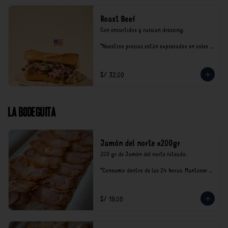
Roast Beef
Con encurtidos y russian dressing.

*Nuestros precios están expresados en soles e 
incluyen impuestos de ley y recargo al 
consumo.
S/ 32.00
La Bodeguita
Jamón del norte x200gr
200 gr de Jamón del norte feteado. 

*Consumir dentro de las 24 horas. Mantener 
en refrigeración.

Nuestro precios están expresados en soles e 
incluyen impuestos de ley y recargo al 
S/ 19.00
consumo.