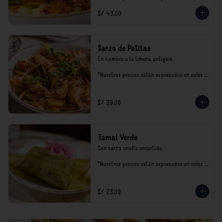
incluyen impuestos de ley y recargo al 
S/ 43.00
consumo.
Sarza de Patitas
En fiambre a la limeña antigua.

*Nuestros precios están expresados en soles e 
incluyen impuestos de ley y recargo al 
consumo.
S/ 39.00
Tamal Verde
Con sarza criolla encurtida.

*Nuestros precios están expresados en soles e 
incluyen impuestos de ley y recargo al 
consumo.
S/ 23.00