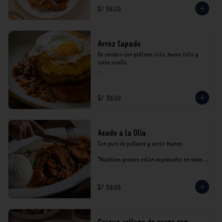
consumo.
S/ 56.00
Arroz tapado
De cordero con plátano frito, huevo frito y 
salsa criolla.

*Nuestros precios están expresados en soles e 
incluyen impuestos de ley y recargo al 
consumo.
S/ 39.00
Asado a la Olla
Con puré de pallares y arroz blanco.

*Nuestros precios están expresados en soles e 
incluyen impuestos de ley y recargo al 
consumo.
S/ 59.00