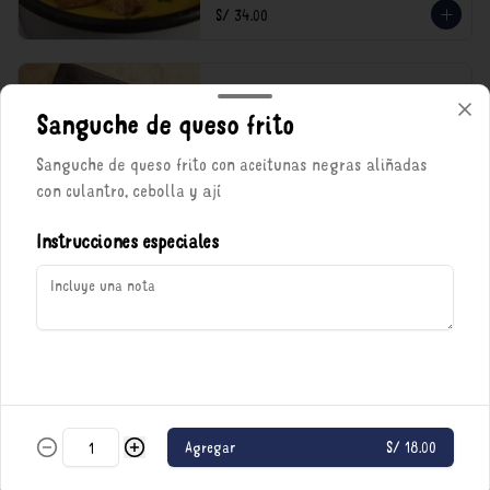
S/ 34.00
Menestrón con Carne
Queso parmesano, carnecita y mucho caldo.

Sanguche de queso frito
*Nuestros precios están expresados en soles e 
Sanguche de queso frito con aceitunas negras aliñadas
incluyen impuestos de ley y recargo al 
consumo.
con culantro, cebolla y ají
S/ 39.00
Instrucciones especiales
Política de Cookies
Haga clic en Aceptar para permitir que Justo use cookies a fin
de personalizar este sitio, publicar anuncios y medir su
eficiencia en otras apps y sitios web, incluidas las redes
sociales. Personalice sus preferencias en Configuración de
cookies. Conozca más sobre nuestra
Política de Cookies
.
Porciones
Configuración de cookies
Aceptar
Agregar
S/ 18.00
Arroz amarillo