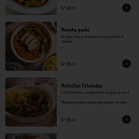
incluyen impuestos de ley y recargo al 
consumo.
S/ 68.00
Mancha pecho
De sopa seca y carapulcra con panceta al 
cilindro.

*Nuestros precios están expresados en soles e 
incluyen impuestos de ley y recargo al 
consumo.
S/ 39.00
Mollejitas Estofadas
Estilo taberna, acompañadas de yuca y arroz

*Nuestros precios están expresados en soles e 
incluyen impuestos de ley y recargo al 
consumo.
S/ 39.00