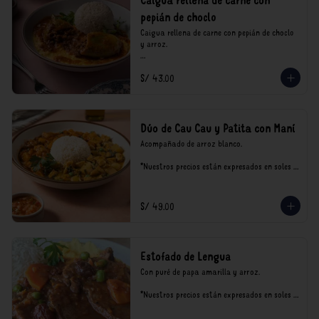
Caigua rellena de carne con
pepián de choclo
Caigua rellena de carne con pepián de choclo 
y arroz.

*Nuestros precios están expresados en soles e 
S/ 43.00
incluyen impuestos de ley y recargo al 
consumo.
Dúo de Cau Cau y Patita con Maní
Acompañado de arroz blanco.

*Nuestros precios están expresados en soles e 
incluyen impuestos de ley y recargo al 
consumo.
S/ 49.00
Estofado de Lengua
Con puré de papa amarilla y arroz.

*Nuestros precios están expresados en soles e 
incluyen impuestos de ley y recargo al 
consumo.