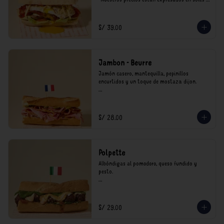
incluyen impuestos de ley y recargo al 
consumo.
S/ 39.00
Jambon - Beurre
Jamón casero, mantequilla, pepinillos 
encurtidos y un toque de mostaza dijon.

*Nuestros precios están expresados en soles e 
incluyen impuestos de ley y recargo al 
consumo.
S/ 28.00
Polpette
Albóndigas al pomodoro, queso fundido y 
pesto.

*Nuestros precios están expresados en soles e 
incluyen impuestos de ley y recargo al 
consumo.
S/ 29.00