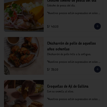
Cebiche limeño de pesca del día
Cebiche de pesca del día.

*Nuestros precios están expresados en soles e 
incluyen impuestos de ley y recargo al 
consumo.
S/ 49.00
Chicharrón de pollo de aquellos
años ochentas
Chicharrón de pollo frito a la antigua.

*Nuestros precios están expresados en soles e 
incluyen impuestos de ley y recargo al 
S/ 39.00
consumo.
Croquetas de Ají de Gallina
Con su cremita al olivo.

*Nuestros precios están expresados en soles e 
incluyen impuestos de ley y recargo al 
consumo.