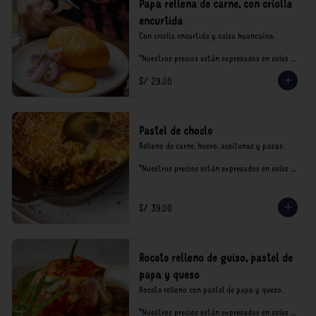
Papa rellena de carne, con criolla
encurtida
Con criolla encurtida y salsa huancaína.

*Nuestros precios están expresados en soles e 
incluyen impuestos de ley y recargo al 
S/ 29.00
consumo.
Pastel de choclo
Relleno de carne, huevo, aceitunas y pasas.

*Nuestros precios están expresados en soles e 
incluyen impuestos de ley y recargo al 
consumo.
S/ 39.00
Rocoto relleno de guiso, pastel de
papa y queso
Rocoto relleno con pastel de papa y queso.

*Nuestros precios están expresados en soles e 