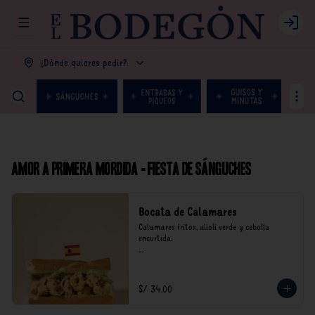
Abrir menu de navegación
Login
¿Dónde quieres pedir?
Amor a primera mordida - Fiesta de Sánguches
Bocata de Calamares
Calamares fritos, alioli verde y cebolla 
encurtida.

*Nuestros precios están expresados en soles e 
incluyen impuestos de ley y recargo al 
consumo.
S/ 34.00