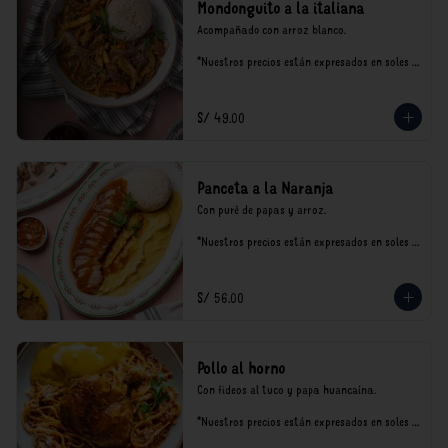
Mondonguito a la italiana
Acompañado con arroz blanco.

*Nuestros precios están expresados en soles e 
incluyen impuestos de ley y recargo al 
consumo.
S/ 49.00
Panceta a la Naranja
Con puré de papas y arroz.

*Nuestros precios están expresados en soles e 
incluyen impuestos de ley y recargo al 
consumo.
S/ 56.00
Pollo al horno
Con fideos al tuco y papa huancaína.

*Nuestros precios están expresados en soles e 
incluyen impuestos de ley y recargo al 