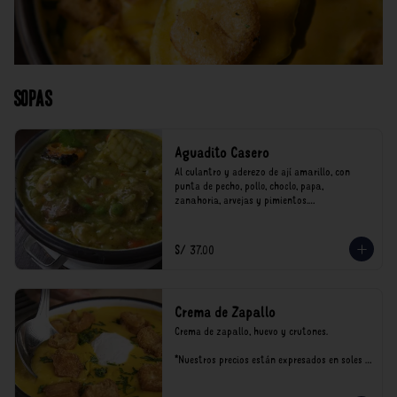
Sopas
Aguadito Casero
Al culantro y aderezo de ají amarillo, con 
punta de pecho, pollo, choclo, papa, 
zanahoria, arvejas y pimientos.

*Nuestros precios están expresados en soles e 
incluyen impuestos de ley y recargo al 
S/ 37.00
consumo.
Crema de Zapallo
Crema de zapallo, huevo y crutones.

*Nuestros precios están expresados en soles e 
incluyen impuestos de ley y recargo al 
consumo.