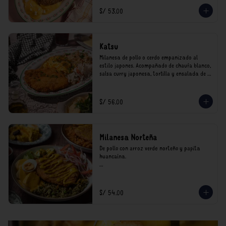
*Nuestros precios están expresados en soles e 
S/ 53.00
incluyen impuestos de ley y recargo al 
consumo.
Katsu
Milanesa de pollo o cerdo empanizado al 
estilo japones. Acompañado de chaufa blanco, 
salsa curry japonesa, tortilla y ensalada de 
col.

*Nuestros precios están expresados en soles e 
S/ 56.00
incluyen impuestos de ley y recargo al 
consumo.
Milanesa Norteña
De pollo con arroz verde norteño y papita 
huancaína.

*Nuestros precios están expresados en soles e 
incluyen impuestos de ley y recargo al 
consumo.
S/ 54.00