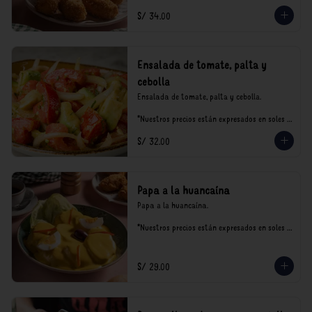
S/ 34.00
Ensalada de tomate, palta y
cebolla
Ensalada de tomate, palta y cebolla.

*Nuestros precios están expresados en soles e 
incluyen impuestos de ley y recargo al 
S/ 32.00
consumo.
Papa a la huancaína
Papa a la huancaína.

*Nuestros precios están expresados en soles e 
incluyen impuestos de ley y recargo al 
consumo.
S/ 29.00