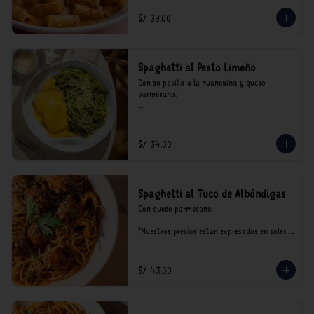
incluyen impuestos de ley y recargo al 
consumo.
S/ 39.00
Spaghetti al Pesto Limeño
Con su papita a la huancaína y queso 
parmesano.

*Nuestros precios están expresados en soles e 
incluyen impuestos de ley y recargo al 
consumo.
S/ 34.00
Spaghetti al Tuco de Albóndigas
Con queso parmesano.

*Nuestros precios están expresados en soles e 
incluyen impuestos de ley y recargo al 
consumo.
S/ 43.00