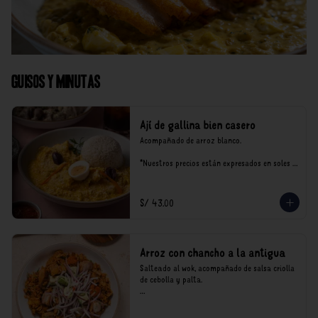
Guisos y Minutas
Ají de gallina bien casero
Acompañado de arroz blanco.

*Nuestros precios están expresados en soles e 
incluyen impuestos de ley y recargo al 
consumo.
S/ 43.00
Arroz con chancho a la antigua
Salteado al wok, acompañado de salsa criolla 
de cebolla y palta.

*Nuestros precios están expresados en soles e 
incluyen impuestos de ley y recargo al 