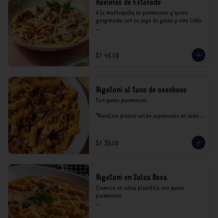
Ravioles de Estofado
A la mantequilla de parmesano y queso 
gorgonzola con su jugo de guiso y vino tinto.

*Nuestros precios están expresados en soles e 
incluyen impuestos de ley y recargo al 
consumo.
S/ 46.00
Rigatoni al tuco de ossobuco
Con queso parmesano.

*Nuestros precios están expresados en soles e 
incluyen impuestos de ley y recargo al 
consumo.
S/ 39.00
Rigatoni en Salsa Rosa
Cremosa en salsa picantita con queso 
parmesano.

*Nuestros precios están expresados en soles e 