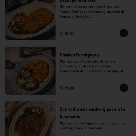
Cachopo Asturiano
Milanesa de res rellena de jamón y queso. 
Acompañado de puré cremoso y ensalada de 
tomate El Bodegón.

*Nuestros precios están expresados en soles e 
incluyen impuestos de ley y recargo al 
S/ 68.00
consumo.
Chicken Parmigiana
Milanesa de pollo con salsa de tomate, 
mozzarella, albahaca y parmesano. 
Acompañada de rigatonis en salsa spicy al 
vodka rosso cremoso.

*Nuestros precios están expresados en soles e 
S/ 59.00
incluyen impuestos de ley y recargo al 
consumo.
Con tallarines verdes y papa a la
huancaína
Milanesa de pollo, hígado o res con tallarines 
verdes y papa a la huancaína.
