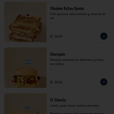
Chicken Katsu Sando
Pollo apanado, salsa tonkatsu y ensalada de 
col.

**Nuestros precios están expresados en soles 
e incluyen impuestos de ley y recargo al 
consumo.
S/ 26.00
Choripán
Choripán artesanal con chimichurri y todas 
sus cremas.

*Nuestros precios están expresados en soles e 
incluyen impuestos de ley y recargo al 
consumo.
S/ 28.00
El Chivito
Lomito, queso, huevo, tocino y morrones.

*Nuestros precios están expresados en soles e 