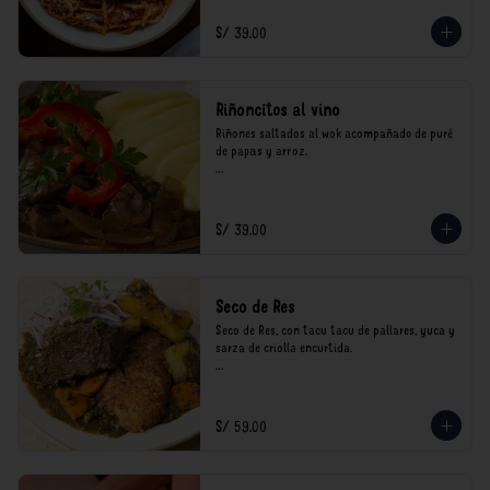
consumo.
S/ 39.00
Riñoncitos al vino
Riñones saltados al wok acompañado de puré 
de papas y arroz.

*Nuestros precios están expresados en soles e 
incluyen impuestos de ley y recargo al 
consumo.
S/ 39.00
Seco de Res
Seco de Res, con tacu tacu de pallares, yuca y 
sarza de criolla encurtida.

*Nuestros precios están expresados en soles e 
incluyen impuestos de ley y recargo al 
consumo.
S/ 59.00