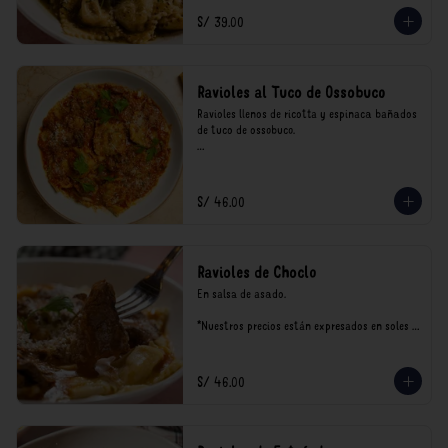
consumo.
S/ 39.00
Ravioles al Tuco de Ossobuco
Ravioles llenos de ricotta y espinaca bañados 
de tuco de ossobuco.

*Nuestros precios están expresados en soles e 
incluyen impuestos de ley y recargo al 
consumo.
S/ 46.00
Ravioles de Choclo
En salsa de asado.

*Nuestros precios están expresados en soles e 
incluyen impuestos de ley y recargo al 
consumo.
S/ 46.00