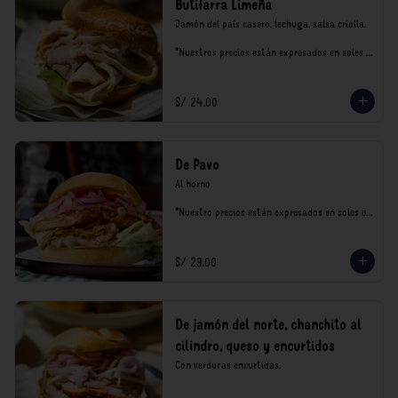
Butifarra Limeña
Jamón del país casero, lechuga, salsa criolla.

*Nuestros precios están expresados en soles e 
incluyen impuestos de ley y recargo al 
consumo.
S/ 24.00
De Pavo
Al horno

*Nuestro precios están expresados en soles e 
incluyen impuestos de ley y recargo al 
consumo.
S/ 29.00
De jamón del norte, chanchito al
cilindro, queso y encurtidos
Con verduras encurtidas.