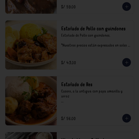
S/ 59.00
Estofado de Pollo con guindones
Estofado de Pollo con guindones.

*Nuestros precios están expresados en soles e 
incluyen impuestos de ley y recargo al 
consumo.
S/ 43.00
Estofado de Res
Casero, a la antigua con papa amarilla y 
arroz

*Nuestros precios están expresados en soles e 
incluyen impuestos de ley y recargo al 
consumo.
S/ 56.00