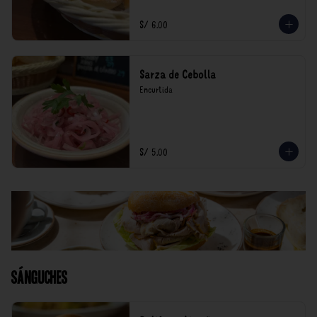
S/ 6.00
Sarza de Cebolla
Encurtida
S/ 5.00
Sánguches