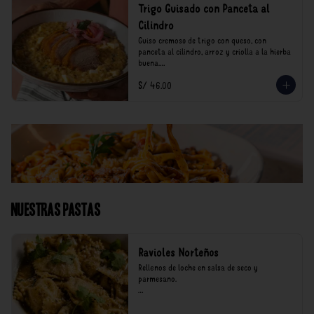
Trigo Guisado con Panceta al
Cilindro
Guiso cremoso de trigo con queso, con 
panceta al cilindro, arroz y criolla a la hierba 
buena.

S/ 46.00
*Nuestros precios están expresados en soles e 
incluyen impuestos de ley y recargo al 
consumo.
Nuestras Pastas
Ravioles Norteños
Rellenos de loche en salsa de seco y 
parmesano.

*Nuestros precios están expresados en soles e 
incluyen impuestos de ley y recargo al 