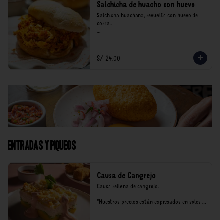
Salchicha de huacho con huevo
Salchicha huachana, revuelto con huevo de 
corral.

*Nuestros precios están expresados en soles e 
incluyen impuestos de ley y recargo al 
consumo.
S/ 24.00
Entradas y Piqueos
Causa de Cangrejo
Causa rellena de cangrejo.

*Nuestros precios están expresados en soles e 
incluyen impuestos de ley y recargo al 
consumo.