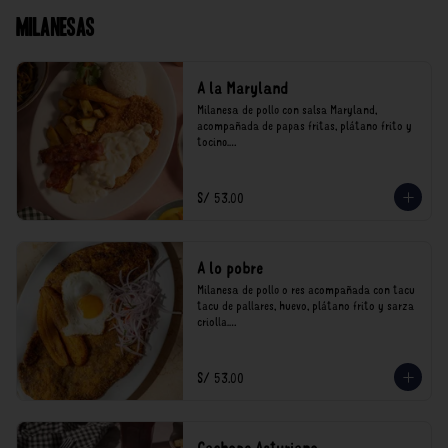
Milanesas
A la Maryland
Milanesa de pollo con salsa Maryland, 
acompañada de papas fritas, plátano frito y 
tocino.

*Nuestros precios están expresados en soles e 
incluyen impuestos de ley y recargo al 
S/ 53.00
consumo.
A lo pobre
Milanesa de pollo o res acompañada con tacu 
tacu de pallares, huevo, plátano frito y sarza 
criolla.

*Nuestros precios están expresados en soles e 
incluyen impuestos de ley y recargo al 
S/ 53.00
consumo.