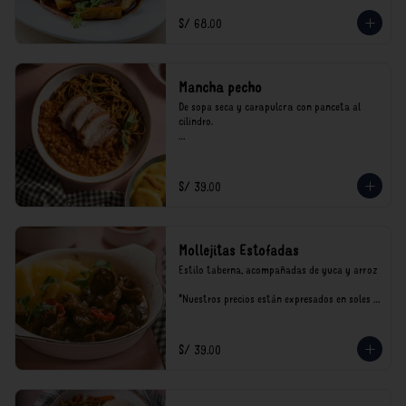
incluyen impuestos de ley y recargo al 
consumo.
S/ 68.00
Mancha pecho
De sopa seca y carapulcra con panceta al 
cilindro.

*Nuestros precios están expresados en soles e 
incluyen impuestos de ley y recargo al 
consumo.
S/ 39.00
Mollejitas Estofadas
Estilo taberna, acompañadas de yuca y arroz

*Nuestros precios están expresados en soles e 
incluyen impuestos de ley y recargo al 
consumo.
S/ 39.00