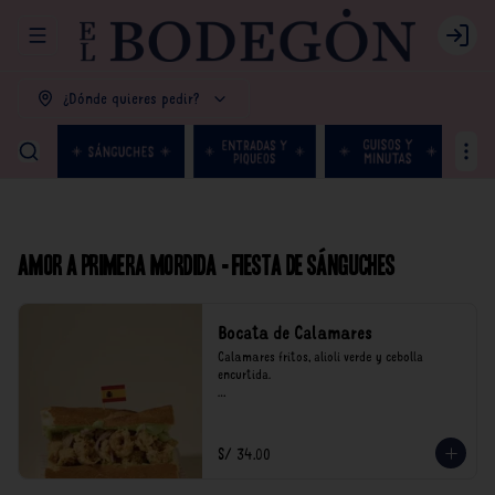
Abrir menu de navegación
Login
¿Dónde quieres pedir?
Amor a primera mordida - Fiesta de Sánguches
Bocata de Calamares
Calamares fritos, alioli verde y cebolla 
encurtida.

*Nuestros precios están expresados en soles e 
incluyen impuestos de ley y recargo al 
consumo.
S/ 34.00