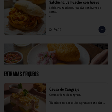
Salchicha de huacho con huevo
Salchicha huachana, revuelto con huevo de 
corral.

*Nuestros precios están expresados en soles e 
incluyen impuestos de ley y recargo al 
consumo.
S/ 24.00
Entradas y Piqueos
Causa de Cangrejo
Causa rellena de cangrejo.

*Nuestros precios están expresados en soles e 
incluyen impuestos de ley y recargo al 
consumo.