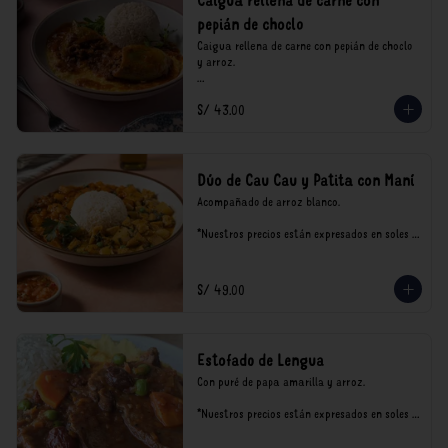
Caigua rellena de carne con
pepián de choclo
Caigua rellena de carne con pepián de choclo 
y arroz.

*Nuestros precios están expresados en soles e 
S/ 43.00
incluyen impuestos de ley y recargo al 
consumo.
Dúo de Cau Cau y Patita con Maní
Acompañado de arroz blanco.

*Nuestros precios están expresados en soles e 
incluyen impuestos de ley y recargo al 
consumo.
S/ 49.00
Estofado de Lengua
Con puré de papa amarilla y arroz.

*Nuestros precios están expresados en soles e 
incluyen impuestos de ley y recargo al 
consumo.