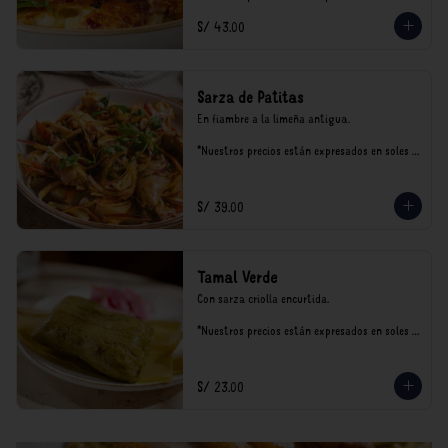
incluyen impuestos de ley y recargo al 
S/ 43.00
consumo.
Sarza de Patitas
En fiambre a la limeña antigua.

*Nuestros precios están expresados en soles e 
incluyen impuestos de ley y recargo al 
consumo.
S/ 39.00
Tamal Verde
Con sarza criolla encurtida.

*Nuestros precios están expresados en soles e 
incluyen impuestos de ley y recargo al 
consumo.
S/ 23.00