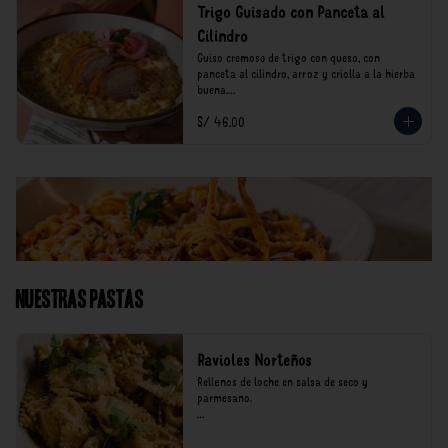
Trigo Guisado con Panceta al
Cilindro
Guiso cremoso de trigo con queso, con 
panceta al cilindro, arroz y criolla a la hierba 
buena.

S/ 46.00
*Nuestros precios están expresados en soles e 
incluyen impuestos de ley y recargo al 
consumo.
Nuestras Pastas
Ravioles Norteños
Rellenos de loche en salsa de seco y 
parmesano.

*Nuestros precios están expresados en soles e 
incluyen impuestos de ley y recargo al 