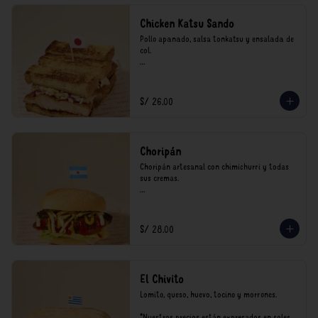
Chicken Katsu Sando
Pollo apanado, salsa tonkatsu y ensalada de 
col.

**Nuestros precios están expresados en soles 
e incluyen impuestos de ley y recargo al 
consumo.
S/ 26.00
Choripán
Choripán artesanal con chimichurri y todas 
sus cremas.

*Nuestros precios están expresados en soles e 
incluyen impuestos de ley y recargo al 
consumo.
S/ 28.00
El Chivito
Lomito, queso, huevo, tocino y morrones.

*Nuestros precios están expresados en soles e 