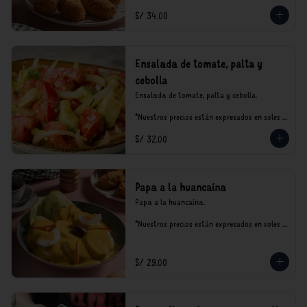
S/ 34.00
Ensalada de tomate, palta y
cebolla
Ensalada de tomate, palta y cebolla.

*Nuestros precios están expresados en soles e 
incluyen impuestos de ley y recargo al 
S/ 32.00
consumo.
Papa a la huancaína
Papa a la huancaína.

*Nuestros precios están expresados en soles e 
incluyen impuestos de ley y recargo al 
consumo.
S/ 29.00