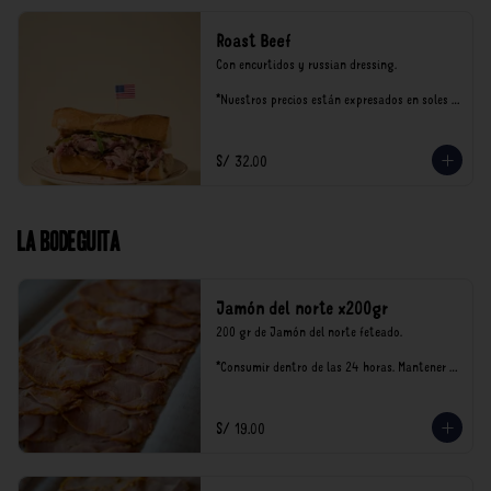
Roast Beef
Con encurtidos y russian dressing.

*Nuestros precios están expresados en soles e 
incluyen impuestos de ley y recargo al 
consumo.
S/ 32.00
La Bodeguita
Jamón del norte x200gr
200 gr de Jamón del norte feteado. 

*Consumir dentro de las 24 horas. Mantener 
en refrigeración.

Nuestro precios están expresados en soles e 
incluyen impuestos de ley y recargo al 
S/ 19.00
consumo.