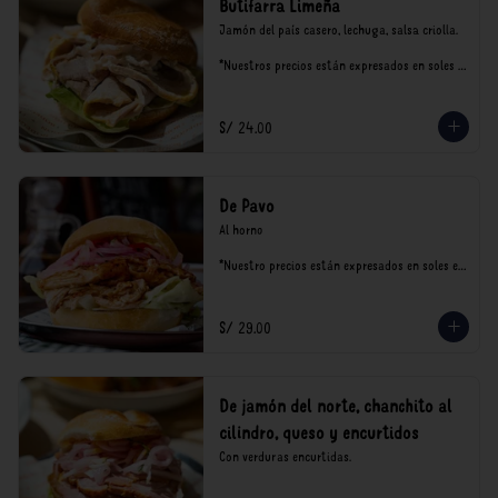
Butifarra Limeña
Jamón del país casero, lechuga, salsa criolla.

*Nuestros precios están expresados en soles e 
incluyen impuestos de ley y recargo al 
consumo.
S/ 24.00
De Pavo
Al horno

*Nuestro precios están expresados en soles e 
incluyen impuestos de ley y recargo al 
consumo.
S/ 29.00
De jamón del norte, chanchito al
cilindro, queso y encurtidos
Con verduras encurtidas.