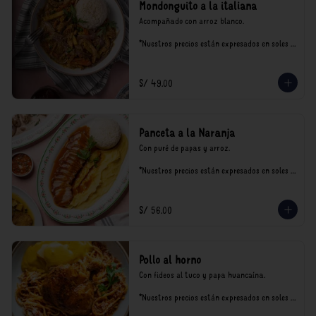
Mondonguito a la italiana
Acompañado con arroz blanco.

*Nuestros precios están expresados en soles e 
incluyen impuestos de ley y recargo al 
consumo.
S/ 49.00
Panceta a la Naranja
Con puré de papas y arroz.

*Nuestros precios están expresados en soles e 
incluyen impuestos de ley y recargo al 
consumo.
S/ 56.00
Pollo al horno
Con fideos al tuco y papa huancaína.

*Nuestros precios están expresados en soles e 
incluyen impuestos de ley y recargo al 