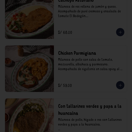
Cachopo Asturiano
Milanesa de res rellena de jamón y queso. 
Acompañado de puré cremoso y ensalada de 
tomate El Bodegón.

*Nuestros precios están expresados en soles e 
incluyen impuestos de ley y recargo al 
S/ 68.00
consumo.
Chicken Parmigiana
Milanesa de pollo con salsa de tomate, 
mozzarella, albahaca y parmesano. 
Acompañada de rigatonis en salsa spicy al 
vodka rosso cremoso.

*Nuestros precios están expresados en soles e 
S/ 59.00
incluyen impuestos de ley y recargo al 
consumo.
Con tallarines verdes y papa a la
huancaína
Milanesa de pollo, hígado o res con tallarines 
verdes y papa a la huancaína.
