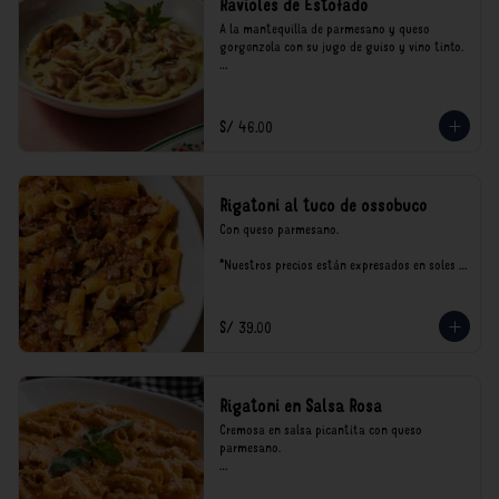
Ravioles de Estofado
A la mantequilla de parmesano y queso 
gorgonzola con su jugo de guiso y vino tinto.

*Nuestros precios están expresados en soles e 
incluyen impuestos de ley y recargo al 
consumo.
S/ 46.00
Rigatoni al tuco de ossobuco
Con queso parmesano.

*Nuestros precios están expresados en soles e 
incluyen impuestos de ley y recargo al 
consumo.
S/ 39.00
Rigatoni en Salsa Rosa
Cremosa en salsa picantita con queso 
parmesano.

*Nuestros precios están expresados en soles e 