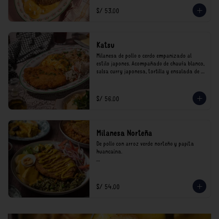
*Nuestros precios están expresados en soles e 
S/ 53.00
incluyen impuestos de ley y recargo al 
consumo.
Katsu
Milanesa de pollo o cerdo empanizado al 
estilo japones. Acompañado de chaufa blanco, 
salsa curry japonesa, tortilla y ensalada de 
col.

*Nuestros precios están expresados en soles e 
S/ 56.00
incluyen impuestos de ley y recargo al 
consumo.
Milanesa Norteña
De pollo con arroz verde norteño y papita 
huancaína.

*Nuestros precios están expresados en soles e 
incluyen impuestos de ley y recargo al 
consumo.
S/ 54.00