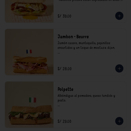
incluyen impuestos de ley y recargo al 
consumo.
S/ 39.00
Jambon - Beurre
Jamón casero, mantequilla, pepinillos 
encurtidos y un toque de mostaza dijon.

*Nuestros precios están expresados en soles e 
incluyen impuestos de ley y recargo al 
consumo.
S/ 28.00
Polpette
Albóndigas al pomodoro, queso fundido y 
pesto.

*Nuestros precios están expresados en soles e 
incluyen impuestos de ley y recargo al 
consumo.
S/ 29.00