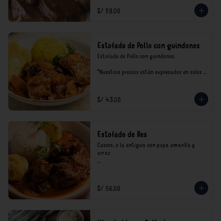
S/ 59.00
Estofado de Pollo con guindones
Estofado de Pollo con guindones.

*Nuestros precios están expresados en soles e 
incluyen impuestos de ley y recargo al 
consumo.
S/ 43.00
Estofado de Res
Casero, a la antigua con papa amarilla y 
arroz

*Nuestros precios están expresados en soles e 
incluyen impuestos de ley y recargo al 
consumo.
S/ 56.00