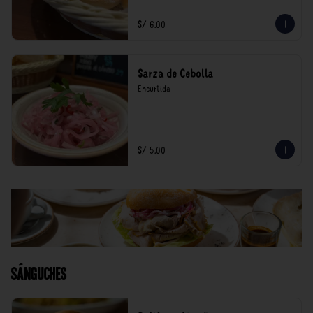
S/ 6.00
Sarza de Cebolla
Encurtida
S/ 5.00
Sánguches