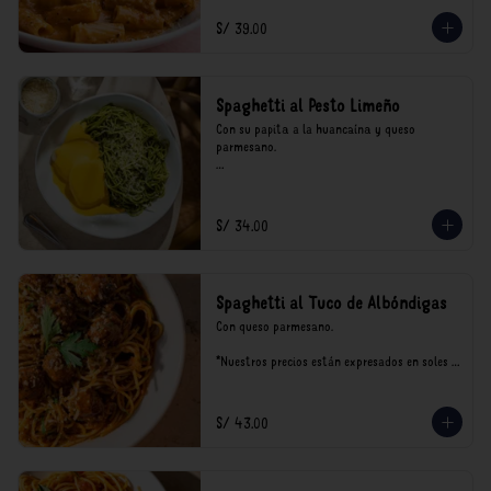
incluyen impuestos de ley y recargo al 
consumo.
S/ 39.00
Spaghetti al Pesto Limeño
Con su papita a la huancaína y queso 
parmesano.

*Nuestros precios están expresados en soles e 
incluyen impuestos de ley y recargo al 
consumo.
S/ 34.00
Spaghetti al Tuco de Albóndigas
Con queso parmesano.

*Nuestros precios están expresados en soles e 
incluyen impuestos de ley y recargo al 
consumo.
S/ 43.00