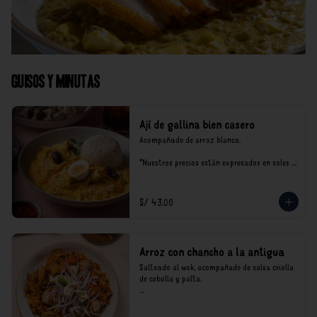
Guisos y Minutas
Ají de gallina bien casero
Acompañado de arroz blanco.

*Nuestros precios están expresados en soles e 
incluyen impuestos de ley y recargo al 
consumo.
S/ 43.00
Arroz con chancho a la antigua
Salteado al wok, acompañado de salsa criolla 
de cebolla y palta.

*Nuestros precios están expresados en soles e 
incluyen impuestos de ley y recargo al 