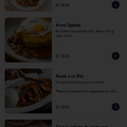
consumo.
S/ 56.00
Arroz tapado
De cordero con plátano frito, huevo frito y 
salsa criolla.

*Nuestros precios están expresados en soles e 
incluyen impuestos de ley y recargo al 
consumo.
S/ 39.00
Asado a la Olla
Con puré de pallares y arroz blanco.

*Nuestros precios están expresados en soles e 
incluyen impuestos de ley y recargo al 
consumo.
S/ 59.00