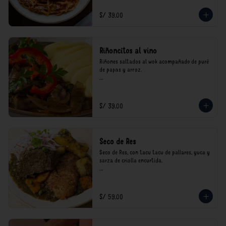
consumo.
S/ 39.00
Riñoncitos al vino
Riñones saltados al wok acompañado de puré 
de papas y arroz.

*Nuestros precios están expresados en soles e 
incluyen impuestos de ley y recargo al 
consumo.
S/ 39.00
Seco de Res
Seco de Res, con tacu tacu de pallares, yuca y 
sarza de criolla encurtida.

*Nuestros precios están expresados en soles e 
incluyen impuestos de ley y recargo al 
consumo.
S/ 59.00