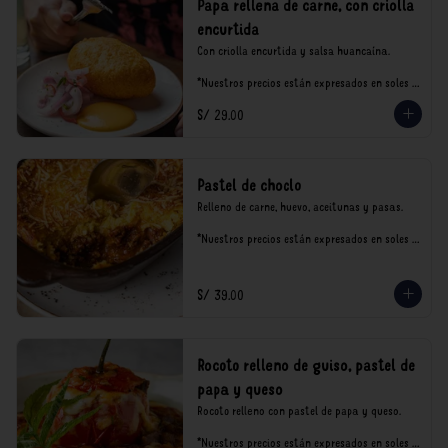
Papa rellena de carne, con criolla
encurtida
Con criolla encurtida y salsa huancaína.

*Nuestros precios están expresados en soles e 
incluyen impuestos de ley y recargo al 
S/ 29.00
consumo.
Pastel de choclo
Relleno de carne, huevo, aceitunas y pasas.

*Nuestros precios están expresados en soles e 
incluyen impuestos de ley y recargo al 
consumo.
S/ 39.00
Rocoto relleno de guiso, pastel de
papa y queso
Rocoto relleno con pastel de papa y queso.

*Nuestros precios están expresados en soles e 