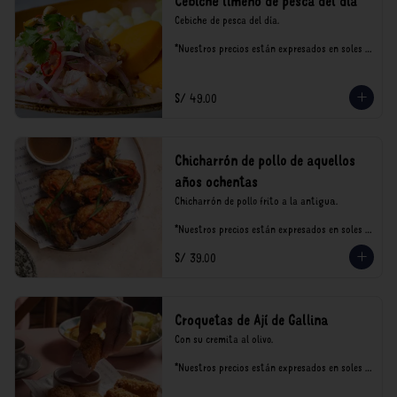
Cebiche limeño de pesca del día
Cebiche de pesca del día.

*Nuestros precios están expresados en soles e 
incluyen impuestos de ley y recargo al 
consumo.
S/ 49.00
Chicharrón de pollo de aquellos
años ochentas
Chicharrón de pollo frito a la antigua.

*Nuestros precios están expresados en soles e 
incluyen impuestos de ley y recargo al 
S/ 39.00
consumo.
Croquetas de Ají de Gallina
Con su cremita al olivo.

*Nuestros precios están expresados en soles e 
incluyen impuestos de ley y recargo al 
consumo.