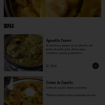
Sopas
Aguadito Casero
Al culantro y aderezo de ají amarillo, con 
punta de pecho, pollo, choclo, papa, 
zanahoria, arvejas y pimientos.

*Nuestros precios están expresados en soles e 
incluyen impuestos de ley y recargo al 
S/ 37.00
consumo.
Crema de Zapallo
Crema de zapallo, huevo y crutones.

*Nuestros precios están expresados en soles e 
incluyen impuestos de ley y recargo al 
consumo.