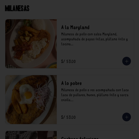
Milanesas
A la Maryland
Milanesa de pollo con salsa Maryland, 
acompañada de papas fritas, plátano frito y 
tocino.

*Nuestros precios están expresados en soles e 
incluyen impuestos de ley y recargo al 
S/ 53.00
consumo.
A lo pobre
Milanesa de pollo o res acompañada con tacu 
tacu de pallares, huevo, plátano frito y sarza 
criolla.

*Nuestros precios están expresados en soles e 
incluyen impuestos de ley y recargo al 
S/ 53.00
consumo.