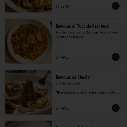
consumo.
S/ 39.00
Ravioles al Tuco de Ossobuco
Ravioles llenos de ricotta y espinaca bañados 
de tuco de ossobuco.

*Nuestros precios están expresados en soles e 
incluyen impuestos de ley y recargo al 
consumo.
S/ 46.00
Ravioles de Choclo
En salsa de asado.

*Nuestros precios están expresados en soles e 
incluyen impuestos de ley y recargo al 
consumo.
S/ 46.00