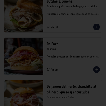
Butifarra Limeña
Jamón del país casero, lechuga, salsa criolla.

*Nuestros precios están expresados en soles e 
incluyen impuestos de ley y recargo al 
consumo.
S/ 24.00
De Pavo
Al horno

*Nuestro precios están expresados en soles e 
incluyen impuestos de ley y recargo al 
consumo.
S/ 29.00
De jamón del norte, chanchito al
cilindro, queso y encurtidos
Con verduras encurtidas.