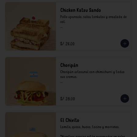
Chicken Katsu Sando
Pollo apanado, salsa tonkatsu y ensalada de 
col.

**Nuestros precios están expresados en soles 
e incluyen impuestos de ley y recargo al 
consumo.
S/ 26.00
Choripán
Choripán artesanal con chimichurri y todas 
sus cremas.

*Nuestros precios están expresados en soles e 
incluyen impuestos de ley y recargo al 
consumo.
S/ 28.00
El Chivito
Lomito, queso, huevo, tocino y morrones.

*Nuestros precios están expresados en soles e 