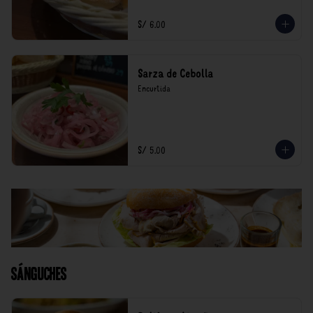
S/ 6.00
Sarza de Cebolla
Encurtida
S/ 5.00
Sánguches