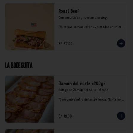
Roast Beef
Con encurtidos y russian dressing.

*Nuestros precios están expresados en soles e 
incluyen impuestos de ley y recargo al 
consumo.
S/ 32.00
La Bodeguita
Jamón del norte x200gr
200 gr de Jamón del norte feteado. 

*Consumir dentro de las 24 horas. Mantener 
en refrigeración.

Nuestro precios están expresados en soles e 
incluyen impuestos de ley y recargo al 
S/ 19.00
consumo.