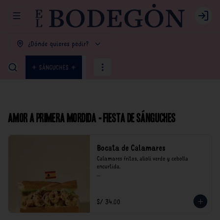
Abrir menu de navegación
Login
¿Dónde quieres pedir?
Amor a primera mordida - Fiesta de Sánguches
Bocata de Calamares
Calamares fritos, alioli verde y cebolla 
encurtida.

*Nuestros precios están expresados en soles e 
incluyen impuestos de ley y recargo al 
consumo.
S/ 34.00