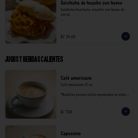
Salchicha de huacho con huevo
Salchicha huachana, revuelto con huevo de 
corral.

*Nuestros precios están expresados en soles e 
incluyen impuestos de ley y recargo al 
consumo.
S/ 24.00
Jugos y Bebidas Calientes
Café americano
Café americano 12 oz.

*Nuestros precios están expresados en soles e 
incluyen impuestos de ley y recargo al 
consumo.
S/ 7.00
Capuccino