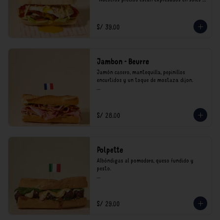
incluyen impuestos de ley y recargo al 
consumo.
S/ 39.00
Jambon - Beurre
Jamón casero, mantequilla, pepinillos 
encurtidos y un toque de mostaza dijon.

*Nuestros precios están expresados en soles e 
incluyen impuestos de ley y recargo al 
consumo.
S/ 28.00
Polpette
Albóndigas al pomodoro, queso fundido y 
pesto.

*Nuestros precios están expresados en soles e 
incluyen impuestos de ley y recargo al 
consumo.
S/ 29.00