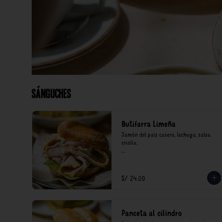
Sánguches
Butifarra Limeña
Jamón del país casero, lechuga, salsa 
criolla.

*Nuestros precios están expresados en 
soles e incluyen impuestos de ley y 
recargo al consumo.
S/ 24.00
Panceta al cilindro