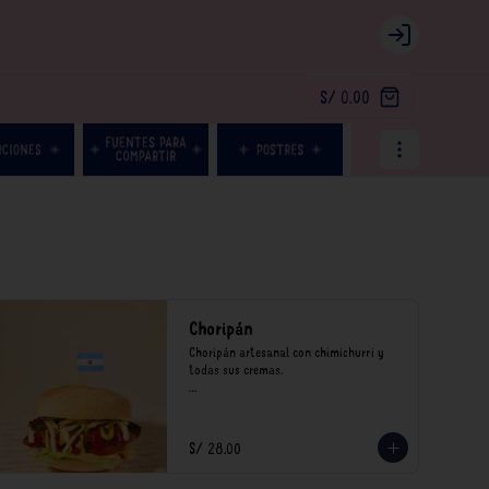
Login
S/ 0.00
Choripán
Choripán artesanal con chimichurri y 
todas sus cremas.

*Nuestros precios están expresados en 
soles e incluyen impuestos de ley y 
recargo al consumo.
S/ 28.00