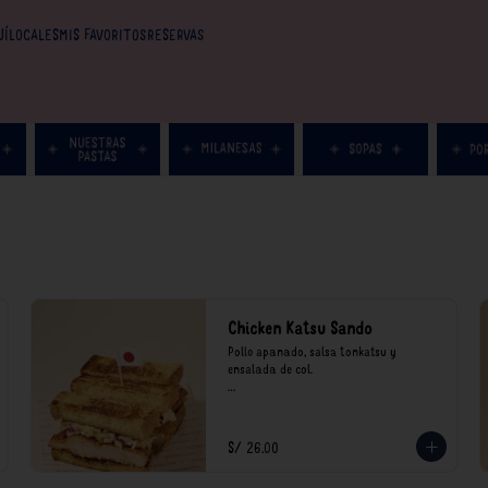
UÍ
LOCALES
MIS FAVORITOS
RESERVAS
Chicken Katsu Sando
Pollo apanado, salsa tonkatsu y 
ensalada de col.

**Nuestros precios están expresados en 
soles e incluyen impuestos de ley y 
recargo al consumo.
S/ 26.00