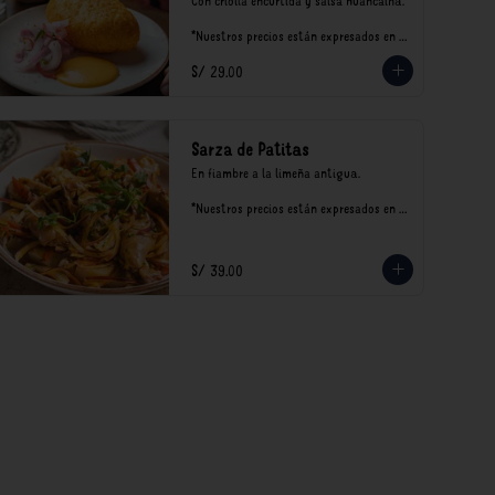
Con criolla encurtida y salsa huancaína.

*Nuestros precios están expresados en 
soles e incluyen impuestos de ley y 
S/ 29.00
recargo al consumo.
Sarza de Patitas
En fiambre a la limeña antigua.

*Nuestros precios están expresados en 
soles e incluyen impuestos de ley y 
recargo al consumo.
S/ 39.00