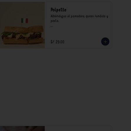
Polpette
Albóndigas al pomodoro, queso fundido y 
pesto.

*Nuestros precios están expresados en 
soles e incluyen impuestos de ley y 
recargo al consumo.
S/ 29.00