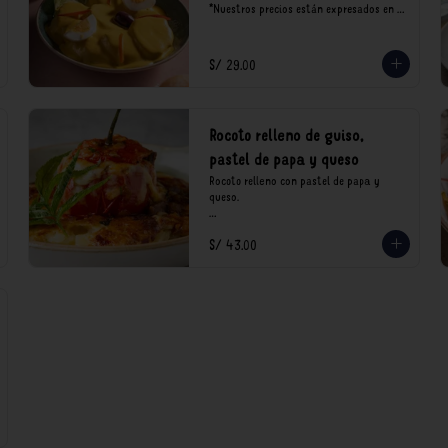
*Nuestros precios están expresados en 
soles e incluyen impuestos de ley y 
recargo al consumo.
S/ 29.00
Rocoto relleno de guiso,
pastel de papa y queso
Rocoto relleno con pastel de papa y 
queso.

*Nuestros precios están expresados en 
S/ 43.00
soles e incluyen impuestos de ley y 
recargo al consumo.