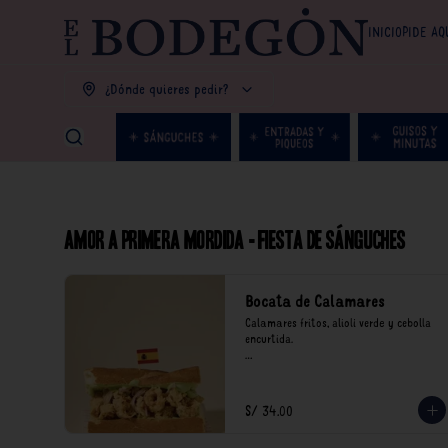
INICIO
PIDE AQ
¿Dónde quieres pedir?
Amor a primera mordida - Fiesta de Sánguches
Bocata de Calamares
Calamares fritos, alioli verde y cebolla 
encurtida.

*Nuestros precios están expresados en 
soles e incluyen impuestos de ley y 
recargo al consumo.
S/ 34.00