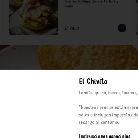
Pejerrey, lechuga, tomate, tártara y 
criolla.

*Nuestros precios están expresados en 
soles e incluyen impuestos de ley y 
recargo al consumo.
S/ 29.00
El Chivito
Lomito, queso, huevo, tocino 
*Nuestros precios están expr
soles e incluyen impuestos de
recargo al consumo.
Instrucciones especiales