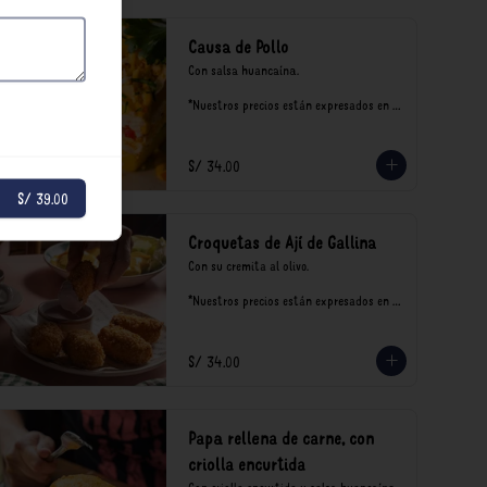
Causa de Pollo
Con salsa huancaína.

*Nuestros precios están expresados en 
soles e incluyen impuestos de ley y 
recargo al consumo.
S/ 34.00
S/ 39.00
Croquetas de Ají de Gallina
Con su cremita al olivo.

*Nuestros precios están expresados en 
soles e incluyen impuestos de ley y 
recargo al consumo.
S/ 34.00
Papa rellena de carne, con
criolla encurtida