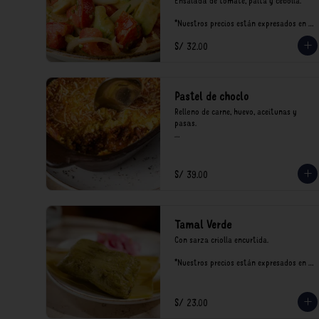
Ensalada de tomate, palta y cebolla.

*Nuestros precios están expresados en 
soles e incluyen impuestos de ley y 
S/ 32.00
recargo al consumo.
Pastel de choclo
Relleno de carne, huevo, aceitunas y 
pasas.

*Nuestros precios están expresados en 
soles e incluyen impuestos de ley y 
recargo al consumo.
S/ 39.00
Tamal Verde
Con sarza criolla encurtida.

*Nuestros precios están expresados en 
soles e incluyen impuestos de ley y 
recargo al consumo.
S/ 23.00