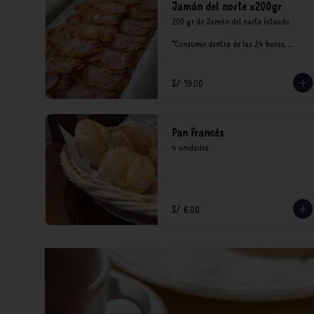
Jamón del norte x200gr
200 gr de Jamón del norte feteado. 

*Consumir dentro de las 24 horas. 
Mantener en refrigeración.

Nuestro precios están expresados en 
soles e incluyen impuestos de ley y 
S/ 19.00
recargo al consumo.
Pan Francés
4 unidades
S/ 6.00