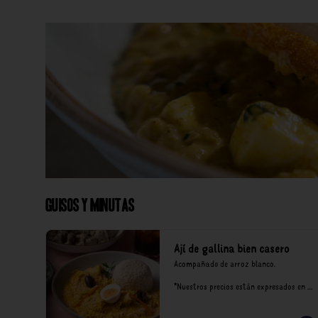
Guisos y Minutas
Ají de gallina bien casero
Acompañado de arroz blanco.

*Nuestros precios están expresados en 
soles e incluyen impuestos de ley y 
recargo al consumo.