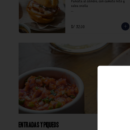
Panceta al cilindro, con camote frito y 
salsa criolla

*Nuestros precios están expresados en 
soles e incluyen impuestos de ley y 
recargo al consumo.
S/ 32.00
Entradas y Piqueos