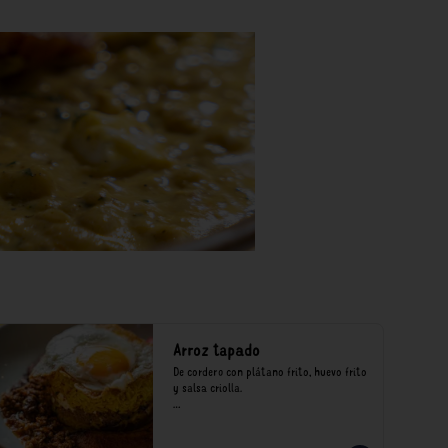
Arroz tapado
De cordero con plátano frito, huevo frito 
y salsa criolla.

*Nuestros precios están expresados en 
soles e incluyen impuestos de ley y 