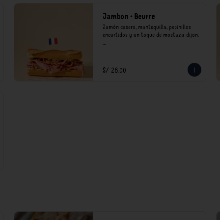
Jambon - Beurre
Jamón casero, mantequilla, pepinillos 
encurtidos y un toque de mostaza dijon.

*Nuestros precios están expresados en 
soles e incluyen impuestos de ley y 
recargo al consumo.
S/ 28.00