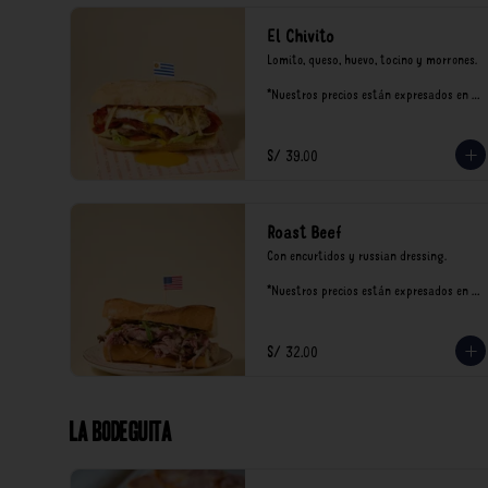
El Chivito
Lomito, queso, huevo, tocino y morrones.

*Nuestros precios están expresados en 
soles e incluyen impuestos de ley y 
recargo al consumo.
S/ 39.00
Roast Beef
Con encurtidos y russian dressing.

*Nuestros precios están expresados en 
soles e incluyen impuestos de ley y 
recargo al consumo.
S/ 32.00
La Bodeguita