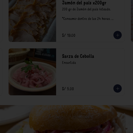
Jamón del país x200gr
200 gr de Jamón del país feteado. 

*Consumir dentro de las 24 horas. 
Mantener en refrigeración.

Nuestro precios están expresados en 
soles e incluyen impuestos de ley y 
S/ 19.00
recargo al consumo.
Sarza de Cebolla
Encurtida
S/ 5.00