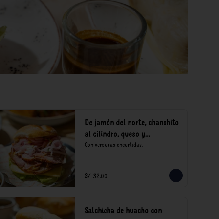
De jamón del norte, chanchito
al cilindro, queso y
encurtidos
Con verduras encurtidas.
S/ 32.00
Salchicha de huacho con