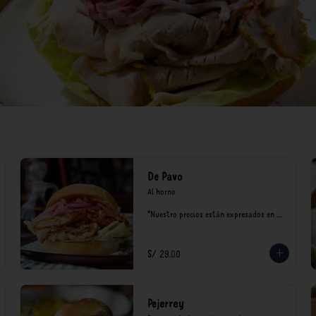
De Pavo
Al horno

*Nuestro precios están expresados en 
soles e incluyen impuestos de ley y 
recargo al consumo.
S/ 29.00
Pejerrey