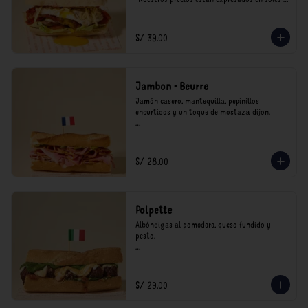
incluyen impuestos de ley y recargo al 
consumo.
S/ 39.00
Jambon - Beurre
Jamón casero, mantequilla, pepinillos 
encurtidos y un toque de mostaza dijon.

*Nuestros precios están expresados en soles e 
incluyen impuestos de ley y recargo al 
consumo.
S/ 28.00
Polpette
Albóndigas al pomodoro, queso fundido y 
pesto.

*Nuestros precios están expresados en soles e 
incluyen impuestos de ley y recargo al 
consumo.
S/ 29.00