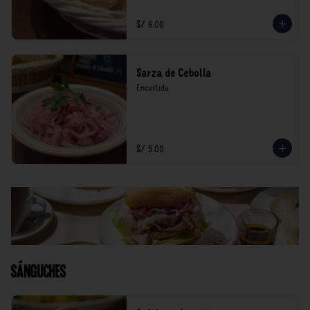
S/ 6.00
Sarza de Cebolla
Encurtida
S/ 5.00
Sánguches