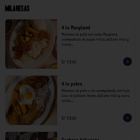
Milanesas
A la Maryland
Milanesa de pollo con salsa Maryland, 
acompañada de papas fritas, plátano frito y 
tocino.

*Nuestros precios están expresados en soles e 
incluyen impuestos de ley y recargo al 
S/ 53.00
consumo.
A lo pobre
Milanesa de pollo o res acompañada con tacu 
tacu de pallares, huevo, plátano frito y sarza 
criolla.

*Nuestros precios están expresados en soles e 
incluyen impuestos de ley y recargo al 
S/ 53.00
consumo.