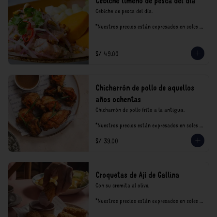
Cebiche limeño de pesca del día
Cebiche de pesca del día.

*Nuestros precios están expresados en soles e 
incluyen impuestos de ley y recargo al 
consumo.
S/ 49.00
Chicharrón de pollo de aquellos
años ochentas
Chicharrón de pollo frito a la antigua.

*Nuestros precios están expresados en soles e 
incluyen impuestos de ley y recargo al 
S/ 39.00
consumo.
Croquetas de Ají de Gallina
Con su cremita al olivo.

*Nuestros precios están expresados en soles e 
incluyen impuestos de ley y recargo al 
consumo.