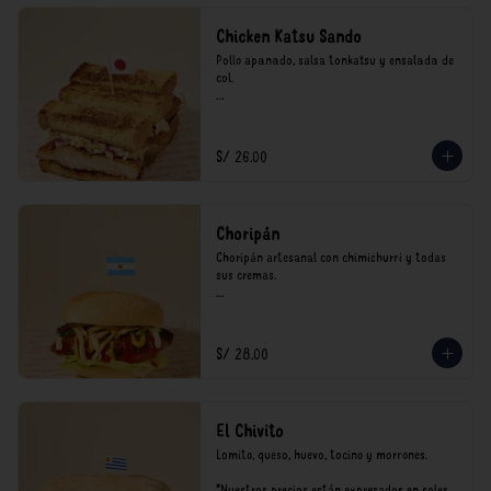
Chicken Katsu Sando
Pollo apanado, salsa tonkatsu y ensalada de 
col.

**Nuestros precios están expresados en soles 
e incluyen impuestos de ley y recargo al 
consumo.
S/ 26.00
Choripán
Choripán artesanal con chimichurri y todas 
sus cremas.

*Nuestros precios están expresados en soles e 
incluyen impuestos de ley y recargo al 
consumo.
S/ 28.00
El Chivito
Lomito, queso, huevo, tocino y morrones.

*Nuestros precios están expresados en soles e 