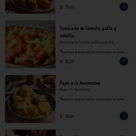
S/ 34.00
Ensalada de tomate, palta y
cebolla
Ensalada de tomate, palta y cebolla.

*Nuestros precios están expresados en soles e 
incluyen impuestos de ley y recargo al 
S/ 32.00
consumo.
Papa a la huancaína
Papa a la huancaína.

*Nuestros precios están expresados en soles e 
incluyen impuestos de ley y recargo al 
consumo.
S/ 29.00