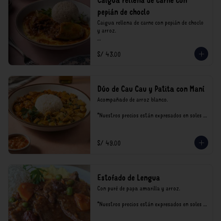
Caigua rellena de carne con
pepián de choclo
Caigua rellena de carne con pepián de choclo 
y arroz.

*Nuestros precios están expresados en soles e 
S/ 43.00
incluyen impuestos de ley y recargo al 
consumo.
Dúo de Cau Cau y Patita con Maní
Acompañado de arroz blanco.

*Nuestros precios están expresados en soles e 
incluyen impuestos de ley y recargo al 
consumo.
S/ 49.00
Estofado de Lengua
Con puré de papa amarilla y arroz.

*Nuestros precios están expresados en soles e 
incluyen impuestos de ley y recargo al 
consumo.