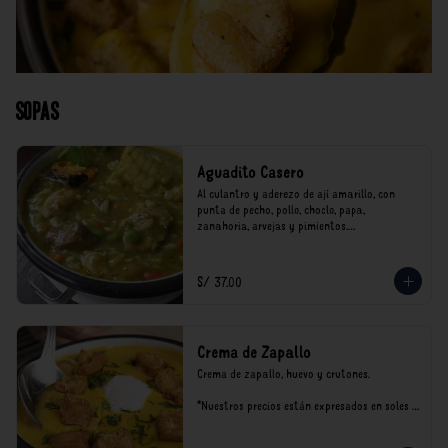
Sopas
Aguadito Casero
Al culantro y aderezo de ají amarillo, con 
punta de pecho, pollo, choclo, papa, 
zanahoria, arvejas y pimientos.

*Nuestros precios están expresados en soles e 
incluyen impuestos de ley y recargo al 
S/ 37.00
consumo.
Crema de Zapallo
Crema de zapallo, huevo y crutones.

*Nuestros precios están expresados en soles e 
incluyen impuestos de ley y recargo al 
consumo.