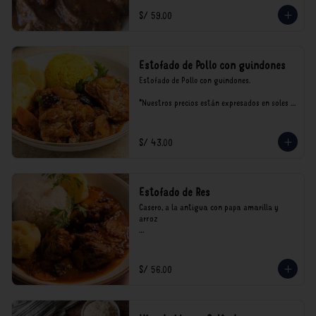
S/ 59.00
Estofado de Pollo con guindones
Estofado de Pollo con guindones.

*Nuestros precios están expresados en soles e 
incluyen impuestos de ley y recargo al 
consumo.
S/ 43.00
Estofado de Res
Casero, a la antigua con papa amarilla y 
arroz

*Nuestros precios están expresados en soles e 
incluyen impuestos de ley y recargo al 
consumo.
S/ 56.00