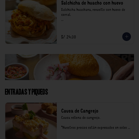
Salchicha de huacho con huevo
Salchicha huachana, revuelto con huevo de 
corral.

*Nuestros precios están expresados en soles e 
incluyen impuestos de ley y recargo al 
consumo.
S/ 24.00
Entradas y Piqueos
Causa de Cangrejo
Causa rellena de cangrejo.

*Nuestros precios están expresados en soles e 
incluyen impuestos de ley y recargo al 
consumo.