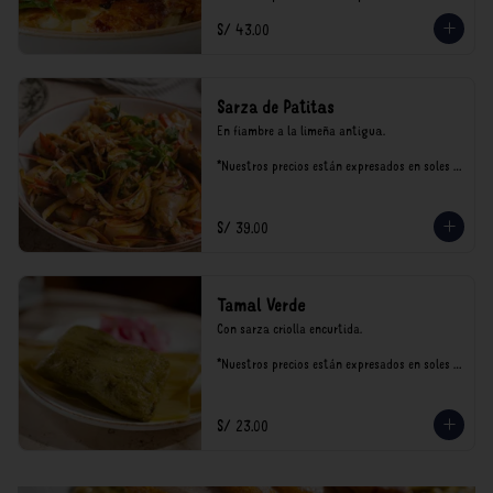
incluyen impuestos de ley y recargo al 
S/ 43.00
consumo.
Sarza de Patitas
En fiambre a la limeña antigua.

*Nuestros precios están expresados en soles e 
incluyen impuestos de ley y recargo al 
consumo.
S/ 39.00
Tamal Verde
Con sarza criolla encurtida.

*Nuestros precios están expresados en soles e 
incluyen impuestos de ley y recargo al 
consumo.
S/ 23.00