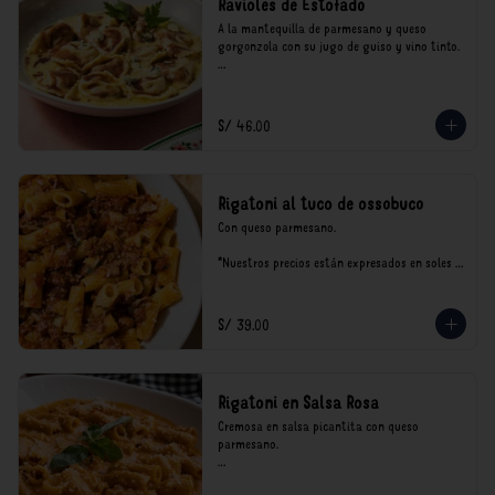
Ravioles de Estofado
A la mantequilla de parmesano y queso 
gorgonzola con su jugo de guiso y vino tinto.

*Nuestros precios están expresados en soles e 
incluyen impuestos de ley y recargo al 
consumo.
S/ 46.00
Rigatoni al tuco de ossobuco
Con queso parmesano.

*Nuestros precios están expresados en soles e 
incluyen impuestos de ley y recargo al 
consumo.
S/ 39.00
Rigatoni en Salsa Rosa
Cremosa en salsa picantita con queso 
parmesano.

*Nuestros precios están expresados en soles e 