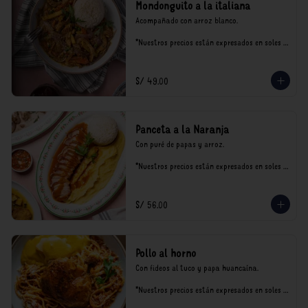
Mondonguito a la italiana
Acompañado con arroz blanco.

*Nuestros precios están expresados en soles e 
incluyen impuestos de ley y recargo al 
consumo.
S/ 49.00
Panceta a la Naranja
Con puré de papas y arroz.

*Nuestros precios están expresados en soles e 
incluyen impuestos de ley y recargo al 
consumo.
S/ 56.00
Pollo al horno
Con fideos al tuco y papa huancaína.

*Nuestros precios están expresados en soles e 
incluyen impuestos de ley y recargo al 