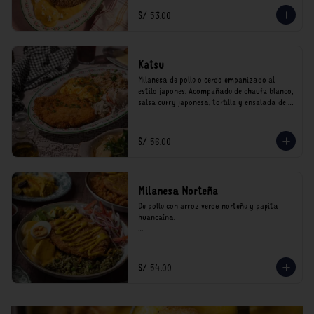
*Nuestros precios están expresados en soles e 
S/ 53.00
incluyen impuestos de ley y recargo al 
consumo.
Katsu
Milanesa de pollo o cerdo empanizado al 
estilo japones. Acompañado de chaufa blanco, 
salsa curry japonesa, tortilla y ensalada de 
col.

*Nuestros precios están expresados en soles e 
S/ 56.00
incluyen impuestos de ley y recargo al 
consumo.
Milanesa Norteña
De pollo con arroz verde norteño y papita 
huancaína.

*Nuestros precios están expresados en soles e 
incluyen impuestos de ley y recargo al 
consumo.
S/ 54.00