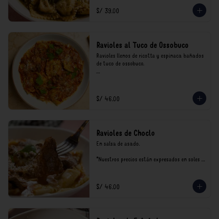
consumo.
S/ 39.00
Ravioles al Tuco de Ossobuco
Ravioles llenos de ricotta y espinaca bañados 
de tuco de ossobuco.

*Nuestros precios están expresados en soles e 
incluyen impuestos de ley y recargo al 
consumo.
S/ 46.00
Ravioles de Choclo
En salsa de asado.

*Nuestros precios están expresados en soles e 
incluyen impuestos de ley y recargo al 
consumo.
S/ 46.00