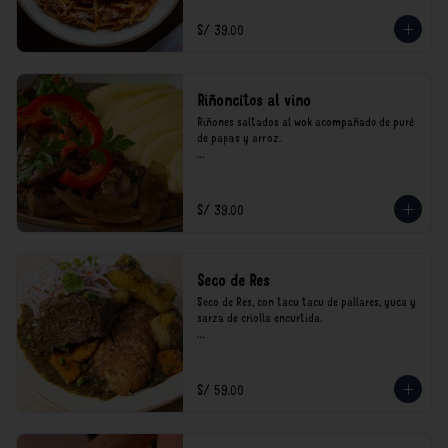
consumo.
S/ 39.00
Riñoncitos al vino
Riñones saltados al wok acompañado de puré 
de papas y arroz.

*Nuestros precios están expresados en soles e 
incluyen impuestos de ley y recargo al 
consumo.
S/ 39.00
Seco de Res
Seco de Res, con tacu tacu de pallares, yuca y 
sarza de criolla encurtida.

*Nuestros precios están expresados en soles e 
incluyen impuestos de ley y recargo al 
consumo.
S/ 59.00