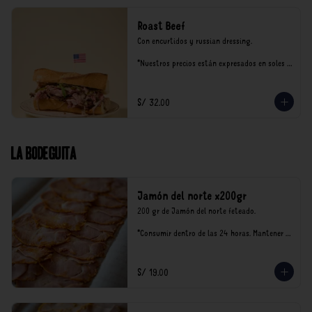
Roast Beef
Con encurtidos y russian dressing.

*Nuestros precios están expresados en soles e 
incluyen impuestos de ley y recargo al 
consumo.
S/ 32.00
La Bodeguita
Jamón del norte x200gr
200 gr de Jamón del norte feteado. 

*Consumir dentro de las 24 horas. Mantener 
en refrigeración.

Nuestro precios están expresados en soles e 
incluyen impuestos de ley y recargo al 
S/ 19.00
consumo.