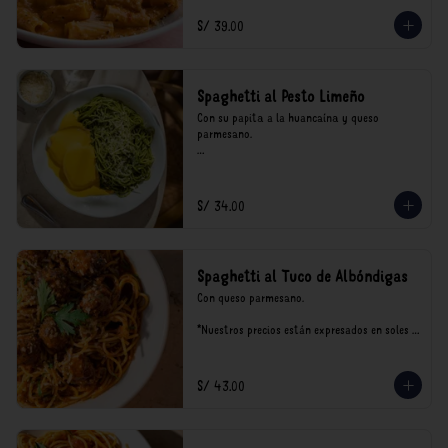
incluyen impuestos de ley y recargo al 
consumo.
S/ 39.00
Spaghetti al Pesto Limeño
Con su papita a la huancaína y queso 
parmesano.

*Nuestros precios están expresados en soles e 
incluyen impuestos de ley y recargo al 
consumo.
S/ 34.00
Spaghetti al Tuco de Albóndigas
Con queso parmesano.

*Nuestros precios están expresados en soles e 
incluyen impuestos de ley y recargo al 
consumo.
S/ 43.00