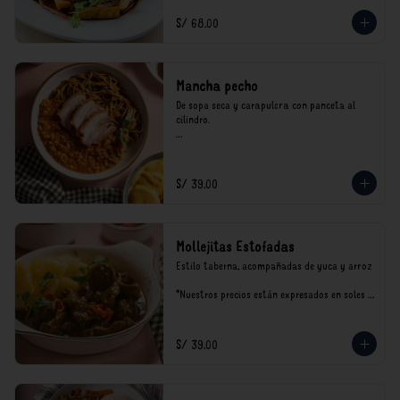
incluyen impuestos de ley y recargo al 
consumo.
S/ 68.00
Mancha pecho
De sopa seca y carapulcra con panceta al 
cilindro.

*Nuestros precios están expresados en soles e 
incluyen impuestos de ley y recargo al 
consumo.
S/ 39.00
Mollejitas Estofadas
Estilo taberna, acompañadas de yuca y arroz

*Nuestros precios están expresados en soles e 
incluyen impuestos de ley y recargo al 
consumo.
S/ 39.00