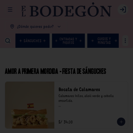
Abrir menu de navegación
Login
¿Dónde quieres pedir?
Amor a primera mordida - Fiesta de Sánguches
Bocata de Calamares
Calamares fritos, alioli verde y cebolla 
encurtida.

*Nuestros precios están expresados en soles e 
incluyen impuestos de ley y recargo al 
consumo.
S/ 34.00