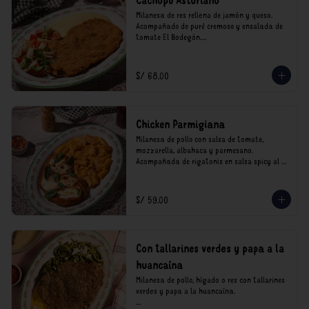
Cachopo Asturiano
Milanesa de res rellena de jamón y queso. 
Acompañado de puré cremoso y ensalada de 
tomate El Bodegón.

*Nuestros precios están expresados en soles e 
incluyen impuestos de ley y recargo al 
S/ 68.00
consumo.
Chicken Parmigiana
Milanesa de pollo con salsa de tomate, 
mozzarella, albahaca y parmesano. 
Acompañada de rigatonis en salsa spicy al 
vodka rosso cremoso.

*Nuestros precios están expresados en soles e 
S/ 59.00
incluyen impuestos de ley y recargo al 
consumo.
Con tallarines verdes y papa a la
huancaína
Milanesa de pollo, hígado o res con tallarines 
verdes y papa a la huancaína.
