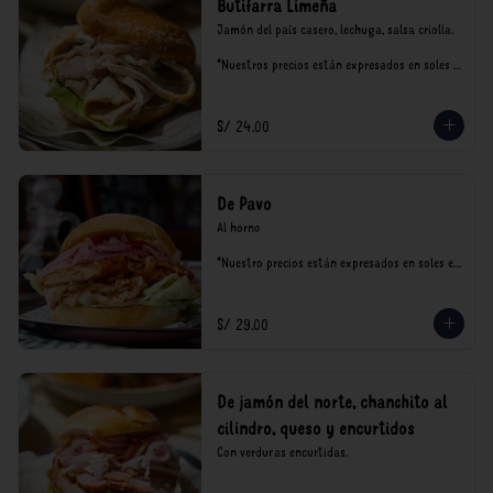
Butifarra Limeña
Jamón del país casero, lechuga, salsa criolla.

*Nuestros precios están expresados en soles e 
incluyen impuestos de ley y recargo al 
consumo.
S/ 24.00
De Pavo
Al horno

*Nuestro precios están expresados en soles e 
incluyen impuestos de ley y recargo al 
consumo.
S/ 29.00
De jamón del norte, chanchito al
cilindro, queso y encurtidos
Con verduras encurtidas.