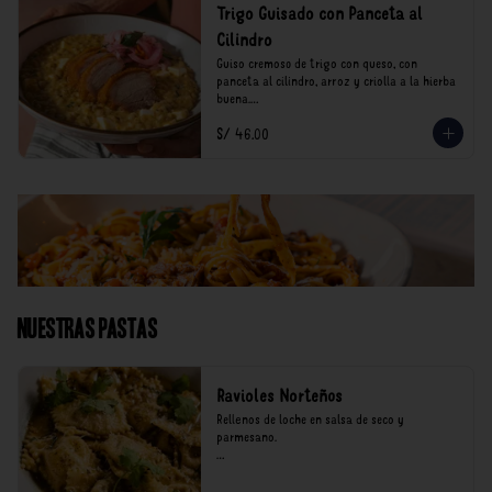
Trigo Guisado con Panceta al
Cilindro
Guiso cremoso de trigo con queso, con 
panceta al cilindro, arroz y criolla a la hierba 
buena.

S/ 46.00
*Nuestros precios están expresados en soles e 
incluyen impuestos de ley y recargo al 
consumo.
Nuestras Pastas
Ravioles Norteños
Rellenos de loche en salsa de seco y 
parmesano.

*Nuestros precios están expresados en soles e 
incluyen impuestos de ley y recargo al 