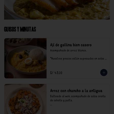
Guisos y Minutas
Ají de gallina bien casero
Acompañado de arroz blanco.

*Nuestros precios están expresados en soles e 
incluyen impuestos de ley y recargo al 
consumo.
S/ 43.00
Arroz con chancho a la antigua
Salteado al wok, acompañado de salsa criolla 
de cebolla y palta.

*Nuestros precios están expresados en soles e 
incluyen impuestos de ley y recargo al 