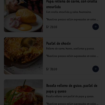
Papa rellena de carne, con criolla
encurtida
Con criolla encurtida y salsa huancaína.

*Nuestros precios están expresados en soles e 
incluyen impuestos de ley y recargo al 
S/ 29.00
consumo.
Pastel de choclo
Relleno de carne, huevo, aceitunas y pasas.

*Nuestros precios están expresados en soles e 
incluyen impuestos de ley y recargo al 
consumo.
S/ 39.00
Rocoto relleno de guiso, pastel de
papa y queso
Rocoto relleno con pastel de papa y queso.

*Nuestros precios están expresados en soles e 