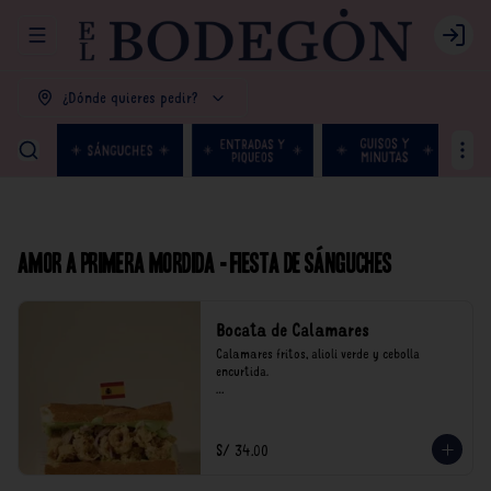
Abrir menu de navegación
Login
¿Dónde quieres pedir?
Amor a primera mordida - Fiesta de Sánguches
Bocata de Calamares
Calamares fritos, alioli verde y cebolla 
encurtida.

*Nuestros precios están expresados en soles e 
incluyen impuestos de ley y recargo al 
consumo.
S/ 34.00