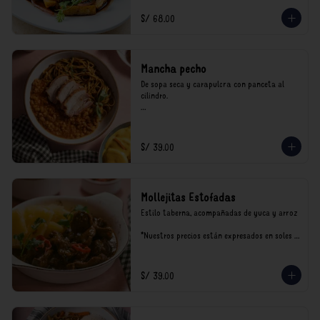
incluyen impuestos de ley y recargo al 
consumo.
S/ 68.00
Mancha pecho
De sopa seca y carapulcra con panceta al 
cilindro.

*Nuestros precios están expresados en soles e 
incluyen impuestos de ley y recargo al 
consumo.
S/ 39.00
Mollejitas Estofadas
Estilo taberna, acompañadas de yuca y arroz

*Nuestros precios están expresados en soles e 
incluyen impuestos de ley y recargo al 
consumo.
S/ 39.00