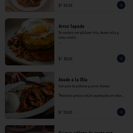
consumo.
S/ 56.00
Arroz tapado
De cordero con plátano frito, huevo frito y 
salsa criolla.

*Nuestros precios están expresados en soles e 
incluyen impuestos de ley y recargo al 
consumo.
S/ 39.00
Asado a la Olla
Con puré de pallares y arroz blanco.

*Nuestros precios están expresados en soles e 
incluyen impuestos de ley y recargo al 
consumo.
S/ 59.00