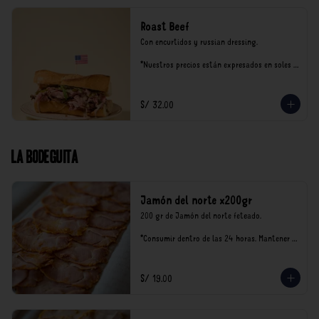
Roast Beef
Con encurtidos y russian dressing.

*Nuestros precios están expresados en soles e 
incluyen impuestos de ley y recargo al 
consumo.
S/ 32.00
La Bodeguita
Jamón del norte x200gr
200 gr de Jamón del norte feteado. 

*Consumir dentro de las 24 horas. Mantener 
en refrigeración.

Nuestro precios están expresados en soles e 
incluyen impuestos de ley y recargo al 
S/ 19.00
consumo.