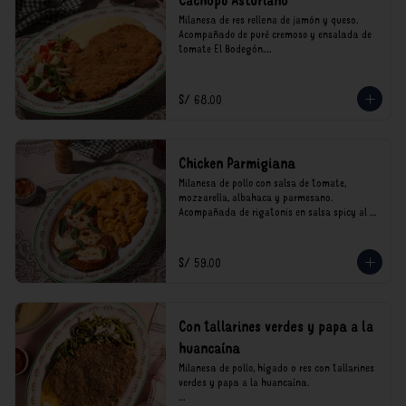
Cachopo Asturiano
Milanesa de res rellena de jamón y queso. 
Acompañado de puré cremoso y ensalada de 
tomate El Bodegón.

*Nuestros precios están expresados en soles e 
incluyen impuestos de ley y recargo al 
S/ 68.00
consumo.
Chicken Parmigiana
Milanesa de pollo con salsa de tomate, 
mozzarella, albahaca y parmesano. 
Acompañada de rigatonis en salsa spicy al 
vodka rosso cremoso.

*Nuestros precios están expresados en soles e 
S/ 59.00
incluyen impuestos de ley y recargo al 
consumo.
Con tallarines verdes y papa a la
huancaína
Milanesa de pollo, hígado o res con tallarines 
verdes y papa a la huancaína.
