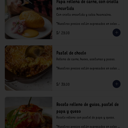
Papa rellena de carne, con criolla
encurtida
Con criolla encurtida y salsa huancaína.

*Nuestros precios están expresados en soles e 
incluyen impuestos de ley y recargo al 
S/ 29.00
consumo.
Pastel de choclo
Relleno de carne, huevo, aceitunas y pasas.

*Nuestros precios están expresados en soles e 
incluyen impuestos de ley y recargo al 
consumo.
S/ 39.00
Rocoto relleno de guiso, pastel de
papa y queso
Rocoto relleno con pastel de papa y queso.

*Nuestros precios están expresados en soles e 