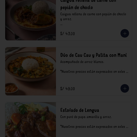
Caigua rellena de carne con
pepián de choclo
Caigua rellena de carne con pepián de choclo 
y arroz.

*Nuestros precios están expresados en soles e 
S/ 43.00
incluyen impuestos de ley y recargo al 
consumo.
Dúo de Cau Cau y Patita con Maní
Acompañado de arroz blanco.

*Nuestros precios están expresados en soles e 
incluyen impuestos de ley y recargo al 
consumo.
S/ 49.00
Estofado de Lengua
Con puré de papa amarilla y arroz.

*Nuestros precios están expresados en soles e 
incluyen impuestos de ley y recargo al 
consumo.