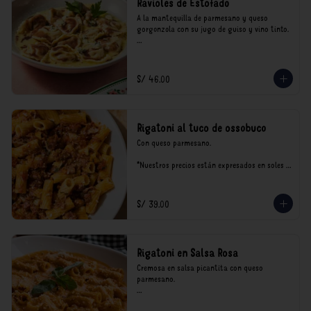
Ravioles de Estofado
A la mantequilla de parmesano y queso 
gorgonzola con su jugo de guiso y vino tinto.

*Nuestros precios están expresados en soles e 
incluyen impuestos de ley y recargo al 
consumo.
S/ 46.00
Rigatoni al tuco de ossobuco
Con queso parmesano.

*Nuestros precios están expresados en soles e 
incluyen impuestos de ley y recargo al 
consumo.
S/ 39.00
Rigatoni en Salsa Rosa
Cremosa en salsa picantita con queso 
parmesano.

*Nuestros precios están expresados en soles e 