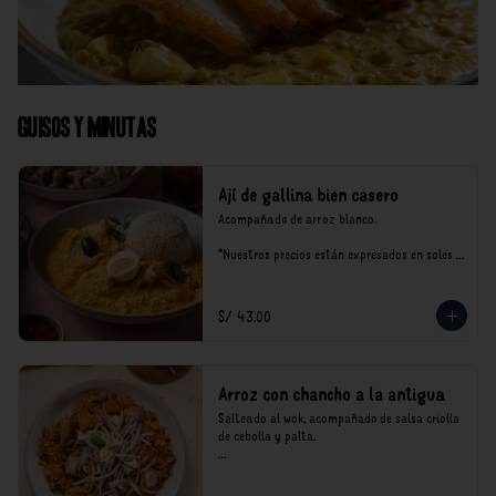
Guisos y Minutas
Ají de gallina bien casero
Acompañado de arroz blanco.

*Nuestros precios están expresados en soles e 
incluyen impuestos de ley y recargo al 
consumo.
S/ 43.00
Arroz con chancho a la antigua
Salteado al wok, acompañado de salsa criolla 
de cebolla y palta.

*Nuestros precios están expresados en soles e 
incluyen impuestos de ley y recargo al 