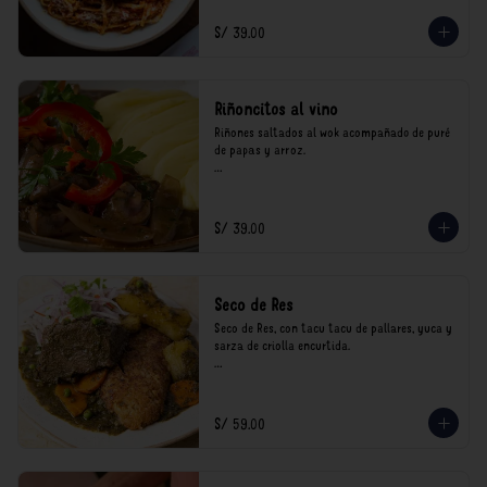
consumo.
S/ 39.00
Riñoncitos al vino
Riñones saltados al wok acompañado de puré 
de papas y arroz.

*Nuestros precios están expresados en soles e 
incluyen impuestos de ley y recargo al 
consumo.
S/ 39.00
Seco de Res
Seco de Res, con tacu tacu de pallares, yuca y 
sarza de criolla encurtida.

*Nuestros precios están expresados en soles e 
incluyen impuestos de ley y recargo al 
consumo.
S/ 59.00