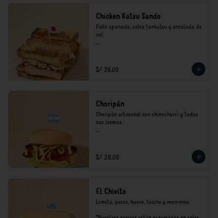
Chicken Katsu Sando
Pollo apanado, salsa tonkatsu y ensalada de 
col.

**Nuestros precios están expresados en soles 
e incluyen impuestos de ley y recargo al 
consumo.
S/ 26.00
Choripán
Choripán artesanal con chimichurri y todas 
sus cremas.

*Nuestros precios están expresados en soles e 
incluyen impuestos de ley y recargo al 
consumo.
S/ 28.00
El Chivito
Lomito, queso, huevo, tocino y morrones.

*Nuestros precios están expresados en soles e 