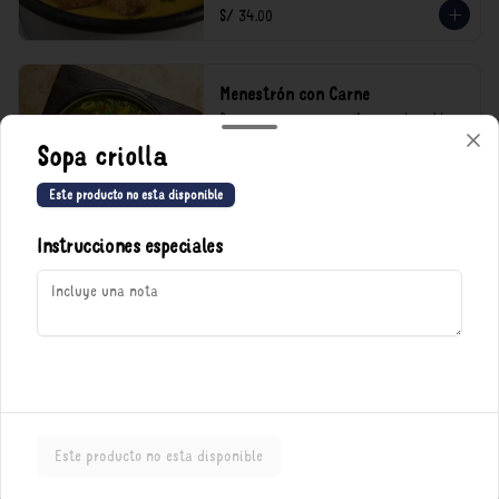
S/ 34.00
Menestrón con Carne
Queso parmesano, carnecita y mucho caldo.

Sopa criolla
*Nuestros precios están expresados en soles e 
incluyen impuestos de ley y recargo al 
consumo.
Este producto no esta disponible
S/ 39.00
Instrucciones especiales
Política de Cookies
Haga clic en Aceptar para permitir que Justo use cookies a fin
de personalizar este sitio, publicar anuncios y medir su
eficiencia en otras apps y sitios web, incluidas las redes
sociales. Personalice sus preferencias en Configuración de
cookies. Conozca más sobre nuestra
Política de Cookies
.
Porciones
Configuración de cookies
Aceptar
Este producto no esta disponible
Arroz amarillo