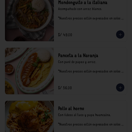
Mondonguito a la italiana
Acompañado con arroz blanco.

*Nuestros precios están expresados en soles e 
incluyen impuestos de ley y recargo al 
consumo.
S/ 49.00
Panceta a la Naranja
Con puré de papas y arroz.

*Nuestros precios están expresados en soles e 
incluyen impuestos de ley y recargo al 
consumo.
S/ 56.00
Pollo al horno
Con fideos al tuco y papa huancaína.

*Nuestros precios están expresados en soles e 
incluyen impuestos de ley y recargo al 