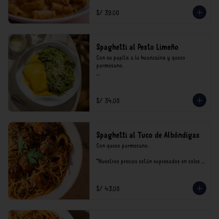
incluyen impuestos de ley y recargo al 
consumo.
S/ 39.00
Spaghetti al Pesto Limeño
Con su papita a la huancaína y queso 
parmesano.

*Nuestros precios están expresados en soles e 
incluyen impuestos de ley y recargo al 
consumo.
S/ 34.00
Spaghetti al Tuco de Albóndigas
Con queso parmesano.

*Nuestros precios están expresados en soles e 
incluyen impuestos de ley y recargo al 
consumo.
S/ 43.00