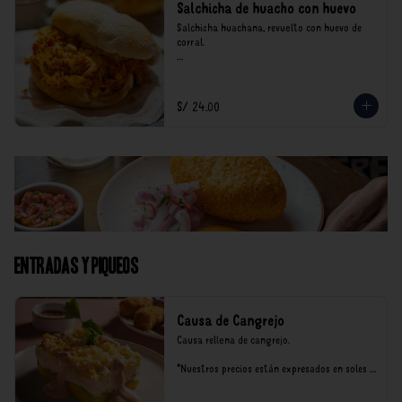
Salchicha de huacho con huevo
Salchicha huachana, revuelto con huevo de 
corral.

*Nuestros precios están expresados en soles e 
incluyen impuestos de ley y recargo al 
consumo.
S/ 24.00
Entradas y Piqueos
Causa de Cangrejo
Causa rellena de cangrejo.

*Nuestros precios están expresados en soles e 
incluyen impuestos de ley y recargo al 
consumo.