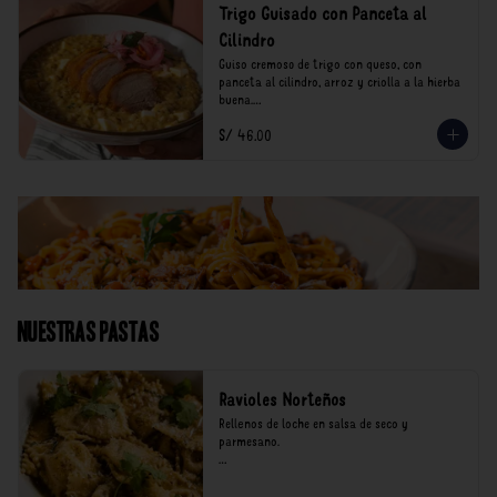
Trigo Guisado con Panceta al
Cilindro
Guiso cremoso de trigo con queso, con 
panceta al cilindro, arroz y criolla a la hierba 
buena.

S/ 46.00
*Nuestros precios están expresados en soles e 
incluyen impuestos de ley y recargo al 
consumo.
Nuestras Pastas
Ravioles Norteños
Rellenos de loche en salsa de seco y 
parmesano.

*Nuestros precios están expresados en soles e 
incluyen impuestos de ley y recargo al 