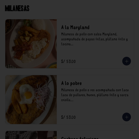
Milanesas
A la Maryland
Milanesa de pollo con salsa Maryland, 
acompañada de papas fritas, plátano frito y 
tocino.

*Nuestros precios están expresados en soles e 
incluyen impuestos de ley y recargo al 
S/ 53.00
consumo.
A lo pobre
Milanesa de pollo o res acompañada con tacu 
tacu de pallares, huevo, plátano frito y sarza 
criolla.

*Nuestros precios están expresados en soles e 
incluyen impuestos de ley y recargo al 
S/ 53.00
consumo.