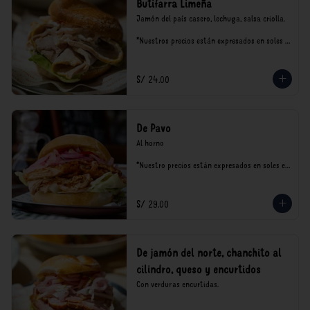
Butifarra Limeña
Jamón del país casero, lechuga, salsa criolla.

*Nuestros precios están expresados en soles e 
incluyen impuestos de ley y recargo al 
consumo.
S/ 24.00
De Pavo
Al horno

*Nuestro precios están expresados en soles e 
incluyen impuestos de ley y recargo al 
consumo.
S/ 29.00
De jamón del norte, chanchito al
cilindro, queso y encurtidos
Con verduras encurtidas.