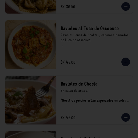
consumo.
S/ 39.00
Ravioles al Tuco de Ossobuco
Ravioles llenos de ricotta y espinaca bañados 
de tuco de ossobuco.

*Nuestros precios están expresados en soles e 
incluyen impuestos de ley y recargo al 
consumo.
S/ 46.00
Ravioles de Choclo
En salsa de asado.

*Nuestros precios están expresados en soles e 
incluyen impuestos de ley y recargo al 
consumo.
S/ 46.00