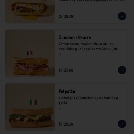
incluyen impuestos de ley y recargo al 
consumo.
S/ 39.00
Jambon - Beurre
Jamón casero, mantequilla, pepinillos 
encurtidos y un toque de mostaza dijon.

*Nuestros precios están expresados en soles e 
incluyen impuestos de ley y recargo al 
consumo.
S/ 28.00
Polpette
Albóndigas al pomodoro, queso fundido y 
pesto.

*Nuestros precios están expresados en soles e 
incluyen impuestos de ley y recargo al 
consumo.
S/ 29.00