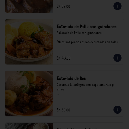
S/ 59.00
Estofado de Pollo con guindones
Estofado de Pollo con guindones.

*Nuestros precios están expresados en soles e 
incluyen impuestos de ley y recargo al 
consumo.
S/ 43.00
Estofado de Res
Casero, a la antigua con papa amarilla y 
arroz

*Nuestros precios están expresados en soles e 
incluyen impuestos de ley y recargo al 
consumo.
S/ 56.00