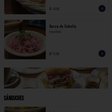
S/ 6.00
Sarza de Cebolla
Encurtida
S/ 5.00
Sánguches