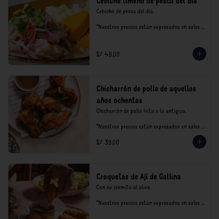
Cebiche limeño de pesca del día
Cebiche de pesca del día.

*Nuestros precios están expresados en soles e 
incluyen impuestos de ley y recargo al 
consumo.
S/ 49.00
Chicharrón de pollo de aquellos
años ochentas
Chicharrón de pollo frito a la antigua.

*Nuestros precios están expresados en soles e 
incluyen impuestos de ley y recargo al 
S/ 39.00
consumo.
Croquetas de Ají de Gallina
Con su cremita al olivo.

*Nuestros precios están expresados en soles e 
incluyen impuestos de ley y recargo al 
consumo.