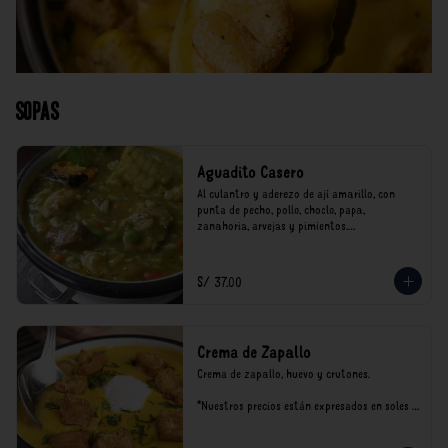
Sopas
Aguadito Casero
Al culantro y aderezo de ají amarillo, con 
punta de pecho, pollo, choclo, papa, 
zanahoria, arvejas y pimientos.

*Nuestros precios están expresados en soles e 
incluyen impuestos de ley y recargo al 
S/ 37.00
consumo.
Crema de Zapallo
Crema de zapallo, huevo y crutones.

*Nuestros precios están expresados en soles e 
incluyen impuestos de ley y recargo al 
consumo.