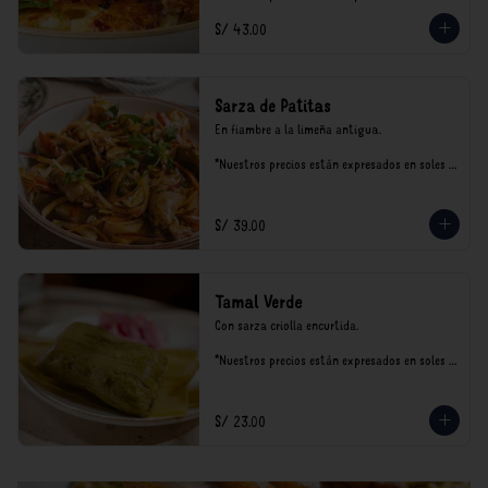
incluyen impuestos de ley y recargo al 
S/ 43.00
consumo.
Sarza de Patitas
En fiambre a la limeña antigua.

*Nuestros precios están expresados en soles e 
incluyen impuestos de ley y recargo al 
consumo.
S/ 39.00
Tamal Verde
Con sarza criolla encurtida.

*Nuestros precios están expresados en soles e 
incluyen impuestos de ley y recargo al 
consumo.
S/ 23.00