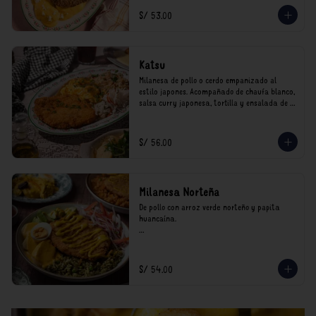
*Nuestros precios están expresados en soles e 
S/ 53.00
incluyen impuestos de ley y recargo al 
consumo.
Katsu
Milanesa de pollo o cerdo empanizado al 
estilo japones. Acompañado de chaufa blanco, 
salsa curry japonesa, tortilla y ensalada de 
col.

*Nuestros precios están expresados en soles e 
S/ 56.00
incluyen impuestos de ley y recargo al 
consumo.
Milanesa Norteña
De pollo con arroz verde norteño y papita 
huancaína.

*Nuestros precios están expresados en soles e 
incluyen impuestos de ley y recargo al 
consumo.
S/ 54.00