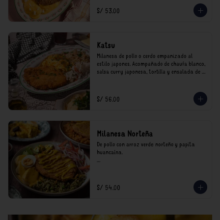
*Nuestros precios están expresados en soles e 
S/ 53.00
incluyen impuestos de ley y recargo al 
consumo.
Katsu
Milanesa de pollo o cerdo empanizado al 
estilo japones. Acompañado de chaufa blanco, 
salsa curry japonesa, tortilla y ensalada de 
col.

*Nuestros precios están expresados en soles e 
S/ 56.00
incluyen impuestos de ley y recargo al 
consumo.
Milanesa Norteña
De pollo con arroz verde norteño y papita 
huancaína.

*Nuestros precios están expresados en soles e 
incluyen impuestos de ley y recargo al 
consumo.
S/ 54.00