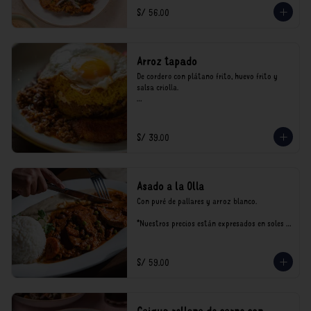
consumo.
S/ 56.00
Arroz tapado
De cordero con plátano frito, huevo frito y 
salsa criolla.

*Nuestros precios están expresados en soles e 
incluyen impuestos de ley y recargo al 
consumo.
S/ 39.00
Asado a la Olla
Con puré de pallares y arroz blanco.

*Nuestros precios están expresados en soles e 
incluyen impuestos de ley y recargo al 
consumo.
S/ 59.00