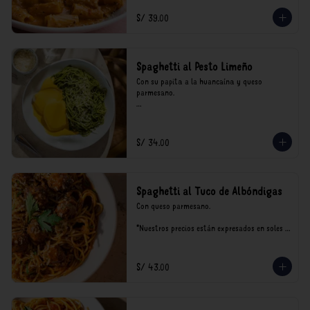
incluyen impuestos de ley y recargo al 
consumo.
S/ 39.00
Spaghetti al Pesto Limeño
Con su papita a la huancaína y queso 
parmesano.

*Nuestros precios están expresados en soles e 
incluyen impuestos de ley y recargo al 
consumo.
S/ 34.00
Spaghetti al Tuco de Albóndigas
Con queso parmesano.

*Nuestros precios están expresados en soles e 
incluyen impuestos de ley y recargo al 
consumo.
S/ 43.00