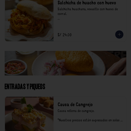
Salchicha de huacho con huevo
Salchicha huachana, revuelto con huevo de 
corral.

*Nuestros precios están expresados en soles e 
incluyen impuestos de ley y recargo al 
consumo.
S/ 24.00
Entradas y Piqueos
Causa de Cangrejo
Causa rellena de cangrejo.

*Nuestros precios están expresados en soles e 
incluyen impuestos de ley y recargo al 
consumo.