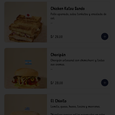
Chicken Katsu Sando
Pollo apanado, salsa tonkatsu y ensalada de 
col.

**Nuestros precios están expresados en soles 
e incluyen impuestos de ley y recargo al 
consumo.
S/ 26.00
Choripán
Choripán artesanal con chimichurri y todas 
sus cremas.

*Nuestros precios están expresados en soles e 
incluyen impuestos de ley y recargo al 
consumo.
S/ 28.00
El Chivito
Lomito, queso, huevo, tocino y morrones.

*Nuestros precios están expresados en soles e 