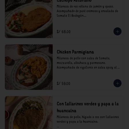
Cachopo Asturiano
Milanesa de res rellena de jamón y queso. 
Acompañado de puré cremoso y ensalada de 
tomate El Bodegón.

*Nuestros precios están expresados en soles e 
incluyen impuestos de ley y recargo al 
S/ 68.00
consumo.
Chicken Parmigiana
Milanesa de pollo con salsa de tomate, 
mozzarella, albahaca y parmesano. 
Acompañada de rigatonis en salsa spicy al 
vodka rosso cremoso.

*Nuestros precios están expresados en soles e 
S/ 59.00
incluyen impuestos de ley y recargo al 
consumo.
Con tallarines verdes y papa a la
huancaína
Milanesa de pollo, hígado o res con tallarines 
verdes y papa a la huancaína.
