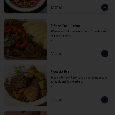
consumo.
S/ 39.00
Riñoncitos al vino
Riñones saltados al wok acompañado de puré 
de papas y arroz.

*Nuestros precios están expresados en soles e 
incluyen impuestos de ley y recargo al 
consumo.
S/ 39.00
Seco de Res
Seco de Res, con tacu tacu de pallares, yuca y 
sarza de criolla encurtida.

*Nuestros precios están expresados en soles e 
incluyen impuestos de ley y recargo al 
consumo.
S/ 59.00