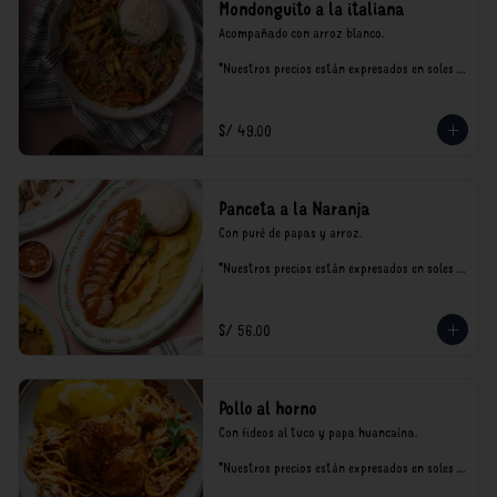
Mondonguito a la italiana
Acompañado con arroz blanco.

*Nuestros precios están expresados en soles e 
incluyen impuestos de ley y recargo al 
consumo.
S/ 49.00
Panceta a la Naranja
Con puré de papas y arroz.

*Nuestros precios están expresados en soles e 
incluyen impuestos de ley y recargo al 
consumo.
S/ 56.00
Pollo al horno
Con fideos al tuco y papa huancaína.

*Nuestros precios están expresados en soles e 
incluyen impuestos de ley y recargo al 