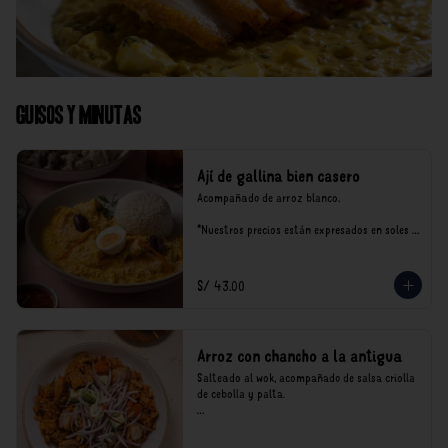
Guisos y Minutas
Ají de gallina bien casero
Acompañado de arroz blanco.

*Nuestros precios están expresados en soles e 
incluyen impuestos de ley y recargo al 
consumo.
S/ 43.00
Arroz con chancho a la antigua
Salteado al wok, acompañado de salsa criolla 
de cebolla y palta.

*Nuestros precios están expresados en soles e 
incluyen impuestos de ley y recargo al 