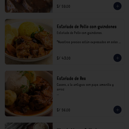
S/ 59.00
Estofado de Pollo con guindones
Estofado de Pollo con guindones.

*Nuestros precios están expresados en soles e 
incluyen impuestos de ley y recargo al 
consumo.
S/ 43.00
Estofado de Res
Casero, a la antigua con papa amarilla y 
arroz

*Nuestros precios están expresados en soles e 
incluyen impuestos de ley y recargo al 
consumo.
S/ 56.00