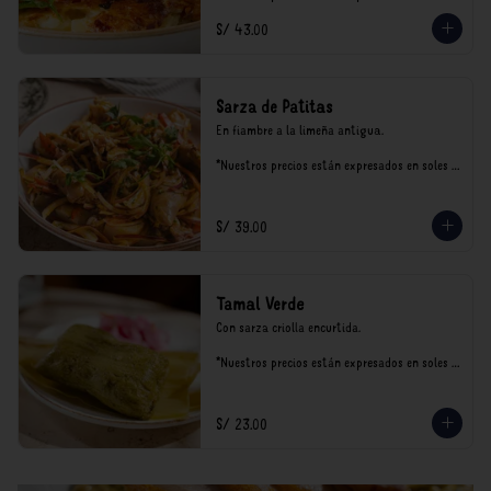
incluyen impuestos de ley y recargo al 
S/ 43.00
consumo.
Sarza de Patitas
En fiambre a la limeña antigua.

*Nuestros precios están expresados en soles e 
incluyen impuestos de ley y recargo al 
consumo.
S/ 39.00
Tamal Verde
Con sarza criolla encurtida.

*Nuestros precios están expresados en soles e 
incluyen impuestos de ley y recargo al 
consumo.
S/ 23.00