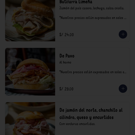
Butifarra Limeña
Jamón del país casero, lechuga, salsa criolla.

*Nuestros precios están expresados en soles e 
incluyen impuestos de ley y recargo al 
consumo.
S/ 24.00
De Pavo
Al horno

*Nuestro precios están expresados en soles e 
incluyen impuestos de ley y recargo al 
consumo.
S/ 29.00
De jamón del norte, chanchito al
cilindro, queso y encurtidos
Con verduras encurtidas.