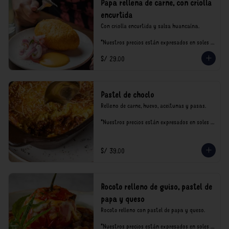
Papa rellena de carne, con criolla
encurtida
Con criolla encurtida y salsa huancaína.

*Nuestros precios están expresados en soles e 
incluyen impuestos de ley y recargo al 
S/ 29.00
consumo.
Pastel de choclo
Relleno de carne, huevo, aceitunas y pasas.

*Nuestros precios están expresados en soles e 
incluyen impuestos de ley y recargo al 
consumo.
S/ 39.00
Rocoto relleno de guiso, pastel de
papa y queso
Rocoto relleno con pastel de papa y queso.

*Nuestros precios están expresados en soles e 