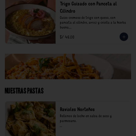
Trigo Guisado con Panceta al
Cilindro
Guiso cremoso de trigo con queso, con 
panceta al cilindro, arroz y criolla a la hierba 
buena.

S/ 46.00
*Nuestros precios están expresados en soles e 
incluyen impuestos de ley y recargo al 
consumo.
Nuestras Pastas
Ravioles Norteños
Rellenos de loche en salsa de seco y 
parmesano.

*Nuestros precios están expresados en soles e 
incluyen impuestos de ley y recargo al 