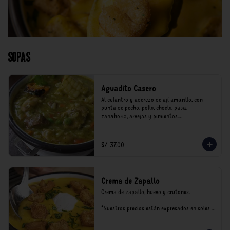
Sopas
Aguadito Casero
Al culantro y aderezo de ají amarillo, con 
punta de pecho, pollo, choclo, papa, 
zanahoria, arvejas y pimientos.

*Nuestros precios están expresados en soles e 
incluyen impuestos de ley y recargo al 
S/ 37.00
consumo.
Crema de Zapallo
Crema de zapallo, huevo y crutones.

*Nuestros precios están expresados en soles e 
incluyen impuestos de ley y recargo al 
consumo.