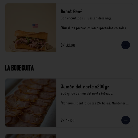
Roast Beef
Con encurtidos y russian dressing.

*Nuestros precios están expresados en soles e 
incluyen impuestos de ley y recargo al 
consumo.
S/ 32.00
La Bodeguita
Jamón del norte x200gr
200 gr de Jamón del norte feteado. 

*Consumir dentro de las 24 horas. Mantener 
en refrigeración.

Nuestro precios están expresados en soles e 
incluyen impuestos de ley y recargo al 
S/ 19.00
consumo.