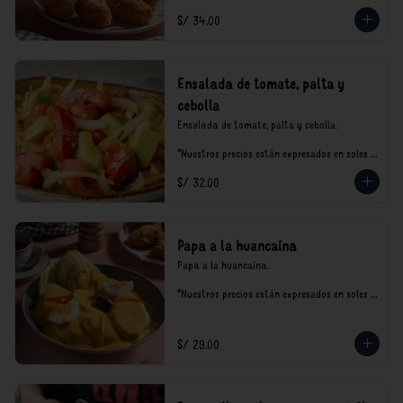
S/ 34.00
Ensalada de tomate, palta y
cebolla
Ensalada de tomate, palta y cebolla.

*Nuestros precios están expresados en soles e 
incluyen impuestos de ley y recargo al 
S/ 32.00
consumo.
Papa a la huancaína
Papa a la huancaína.

*Nuestros precios están expresados en soles e 
incluyen impuestos de ley y recargo al 
consumo.
S/ 29.00