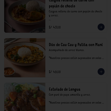
Caigua rellena de carne con
pepián de choclo
Caigua rellena de carne con pepián de choclo 
y arroz.

*Nuestros precios están expresados en soles e 
S/ 43.00
incluyen impuestos de ley y recargo al 
consumo.
Dúo de Cau Cau y Patita con Maní
Acompañado de arroz blanco.

*Nuestros precios están expresados en soles e 
incluyen impuestos de ley y recargo al 
consumo.
S/ 49.00
Estofado de Lengua
Con puré de papa amarilla y arroz.

*Nuestros precios están expresados en soles e 
incluyen impuestos de ley y recargo al 
consumo.