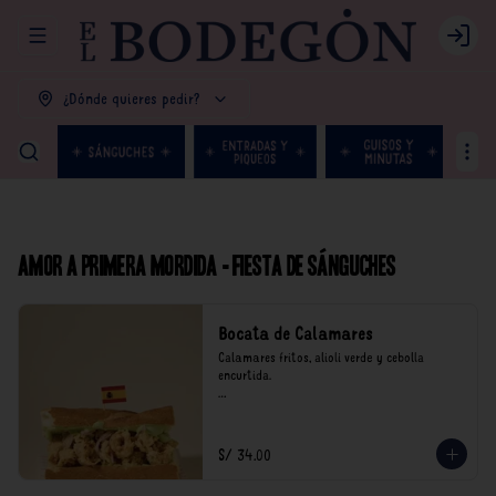
Abrir menu de navegación
Login
¿Dónde quieres pedir?
Amor a primera mordida - Fiesta de Sánguches
Bocata de Calamares
Calamares fritos, alioli verde y cebolla 
encurtida.

*Nuestros precios están expresados en soles e 
incluyen impuestos de ley y recargo al 
consumo.
S/ 34.00