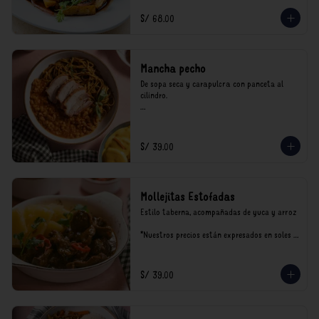
incluyen impuestos de ley y recargo al 
consumo.
S/ 68.00
Mancha pecho
De sopa seca y carapulcra con panceta al 
cilindro.

*Nuestros precios están expresados en soles e 
incluyen impuestos de ley y recargo al 
consumo.
S/ 39.00
Mollejitas Estofadas
Estilo taberna, acompañadas de yuca y arroz

*Nuestros precios están expresados en soles e 
incluyen impuestos de ley y recargo al 
consumo.
S/ 39.00