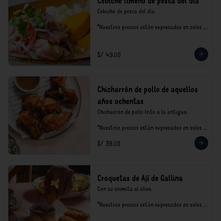
Cebiche limeño de pesca del día
Cebiche de pesca del día.

*Nuestros precios están expresados en soles e 
incluyen impuestos de ley y recargo al 
consumo.
S/ 49.00
Chicharrón de pollo de aquellos
años ochentas
Chicharrón de pollo frito a la antigua.

*Nuestros precios están expresados en soles e 
incluyen impuestos de ley y recargo al 
S/ 39.00
consumo.
Croquetas de Ají de Gallina
Con su cremita al olivo.

*Nuestros precios están expresados en soles e 
incluyen impuestos de ley y recargo al 
consumo.