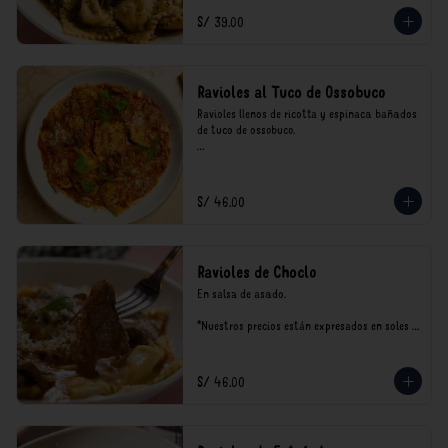
consumo.
S/ 39.00
Ravioles al Tuco de Ossobuco
Ravioles llenos de ricotta y espinaca bañados 
de tuco de ossobuco.

*Nuestros precios están expresados en soles e 
incluyen impuestos de ley y recargo al 
consumo.
S/ 46.00
Ravioles de Choclo
En salsa de asado.

*Nuestros precios están expresados en soles e 
incluyen impuestos de ley y recargo al 
consumo.
S/ 46.00