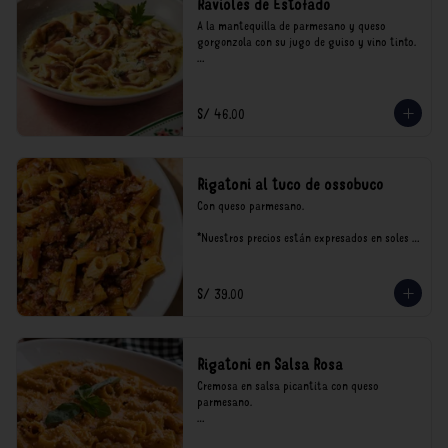
Ravioles de Estofado
A la mantequilla de parmesano y queso 
gorgonzola con su jugo de guiso y vino tinto.

*Nuestros precios están expresados en soles e 
incluyen impuestos de ley y recargo al 
consumo.
S/ 46.00
Rigatoni al tuco de ossobuco
Con queso parmesano.

*Nuestros precios están expresados en soles e 
incluyen impuestos de ley y recargo al 
consumo.
S/ 39.00
Rigatoni en Salsa Rosa
Cremosa en salsa picantita con queso 
parmesano.

*Nuestros precios están expresados en soles e 