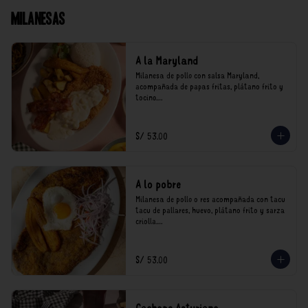
Milanesas
A la Maryland
Milanesa de pollo con salsa Maryland, 
acompañada de papas fritas, plátano frito y 
tocino.

*Nuestros precios están expresados en soles e 
incluyen impuestos de ley y recargo al 
S/ 53.00
consumo.
A lo pobre
Milanesa de pollo o res acompañada con tacu 
tacu de pallares, huevo, plátano frito y sarza 
criolla.

*Nuestros precios están expresados en soles e 
incluyen impuestos de ley y recargo al 
S/ 53.00
consumo.