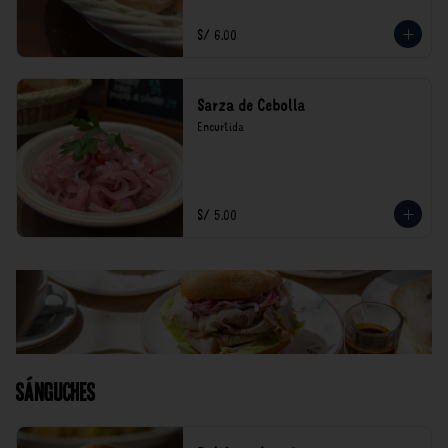
S/ 6.00
Sarza de Cebolla
Encurtida
S/ 5.00
Sánguches