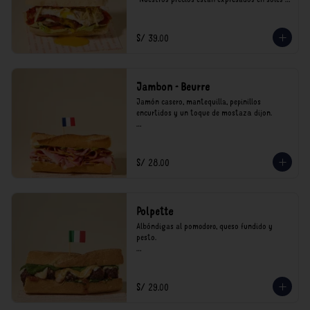
incluyen impuestos de ley y recargo al 
consumo.
S/ 39.00
Jambon - Beurre
Jamón casero, mantequilla, pepinillos 
encurtidos y un toque de mostaza dijon.

*Nuestros precios están expresados en soles e 
incluyen impuestos de ley y recargo al 
consumo.
S/ 28.00
Polpette
Albóndigas al pomodoro, queso fundido y 
pesto.

*Nuestros precios están expresados en soles e 
incluyen impuestos de ley y recargo al 
consumo.
S/ 29.00